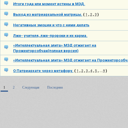
Итоги года или момент истины в МЭД.
Выход из матриархальной матрицы.
(
1
,
2
,
3
)
Негативные эмоции и что с ними делать
Лже- учителя, лже-пророки и их карма.
«Интеллектуальная элита» МЭД отжигает на
Прожекторсобчак(полная версия)
«Интеллектуальная элита» МЭД отжигает на Прожекторсобч
О Патриархате через метафору.
(
1
,
2
,
3
,
4
,
5
, ...
9
)
1
2
Следующая
Последняя