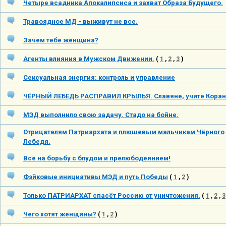
Четыре всадника Апокалипсиса и захват Образа Будущего.
Травоядное МД - выживут не все.
Зачем тебе женщина?
Агенты влияния в Мужском Движении.
(
1
,
2
,
3
)
Сексуальная энергия: контроль и управление
ЧЁРНЫЙ ЛЕБЕДЬ РАСПРАВИЛ КРЫЛЬЯ. Славяне, учите Коран
МЭД выполнило свою задачу. Стадо на бойне.
Отрицателям Патриархата и плюшевым мальчикам Чёрного
Лебедя.
Все на борьбу с блудом и прелюбодеянием!
Фэйковые инициативы МЭД и путь Победы
(
1
,
2
)
Только ПАТРИАРХАТ спасёт Россию от уничтожения.
(
1
,
2
,
3
Чего хотят женщины?
(
1
,
2
)