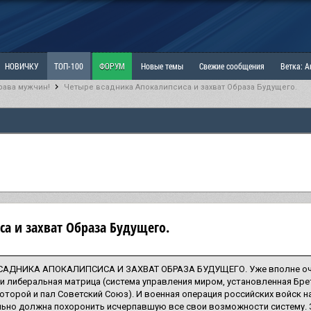
НОВИЧКУ
ТОП-100
ФОРУМ
Новые темы
Свежие сообщения
Ветка: 
рава мужчин!
Четыре всадника Апокалипсиса и захват Образа Будущего.
ка: Наболевшее. Выскажись!
РАЗДЕЛ: Мы и Женщины
РАЗДЕЛ: Маскулизм, МД и
ИТРИНА
КОПИЛКА
ОТНОШЕНИЯ
а и захват Образа Будущего.
САДНИКА АПОКАЛИПСИСА И ЗАХВАТ ОБРАЗА БУДУЩЕГО. Уже вполне оче
и либеральная матрица (система управления миром, установленная Бр
оторой и пал Советский Союз). И военная операция российских войск на
ьно должна похоронить исчерпавшую все свои возможности систему. З