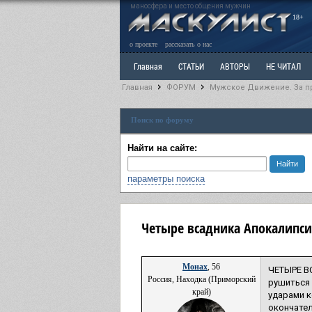
маносфера и место общения мужчин
18+
о проекте
рассказать о нас
Главная
СТАТЬИ
АВТОРЫ
НЕ ЧИТАЛ
Главная
ФОРУМ
Мужское Движение. За п
Ветка: Расстаюсь или Развожусь. САНЧАС
Вет
Поиск по форуму
РАЗДЕЛ: Разное
УЧЕБНИК
ТРИЛОГИЯ
В
Найти на сайте:
параметры поиска
Четыре всадника Апокалипсис
Монах
, 56
ЧЕТЫРЕ В
Россия, Находка (Приморский
рушиться 
край)
ударами к
окончател