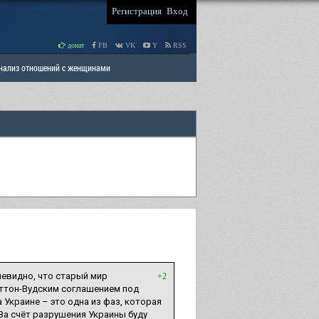
Регистрация
Вход
донат
FB
VK
Y
RSS
Анализ отношений с женщинами
 права мужчин
РАЗДЕЛ: Отцы и Дети
видно, что старый мир
+2
еттон-Вудским соглашением под
 Украине – это одна из фаз, которая
а счёт разрушения Украины буду