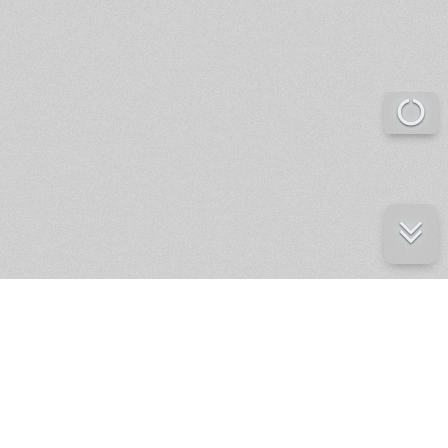
е ресурсы
ение России