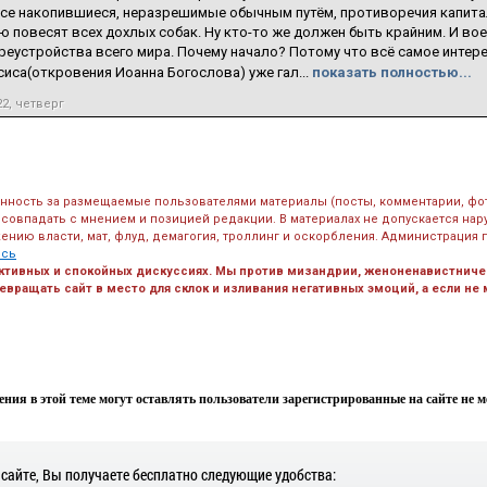
се накопившиеся, неразрешимые обычным путём, противоречия капитал
 повесят всех дохлых собак. Ну кто-то же должен быть крайним. И вое
реустройства всего мира. Почему начало? Потому что всё самое интер
иса(откровения Иоанна Богослова) уже гал...
показать полностью...
22, четверг
енность за размещаемые пользователями материалы (посты, комментарии, фо
 совпадать с мнением и позицией редакции. В материалах не допускается на
ению власти, мат, флуд, демагогия, троллинг и оскорбления. Администрация 
есь
ктивных и спокойных дискуссиях. Мы против мизандрии, женоненавистничес
вращать сайт в место для склок и изливания негативных эмоций, а если не
ния в этой теме могут оставлять пользователи зарегистрированные на сайте не мен
 сайте, Вы получаете бесплатно следующие удобства: