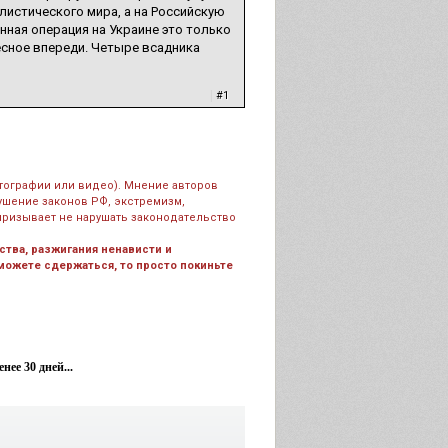
истического мира, а на Российскую
нная операция на Украине это только
есное впереди. Четыре всадника
|
#1
тографии или видео). Мнение авторов
рушение законов РФ, экстремизм,
призывает не нарушать законодательство
тва, разжигания ненависти и
 можете сдержаться, то просто покиньте
ее 30 дней...