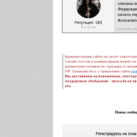
списаны в
Федерацию
начало пе
Апокалипс
Репутация: -283
В отпуске
7 апреля 20
Администрация сайта не несёт ответств
статей, постов и комментариев может не
разжигание ненависти, призывы к сверж
РФ. Ознакомьтесь с правилами сайта
зд
Мы настаиваем на взвешенных, констру
нездоровых обобщений - просьба не пре
его.
Новые сообще
Регистрируясь на этом