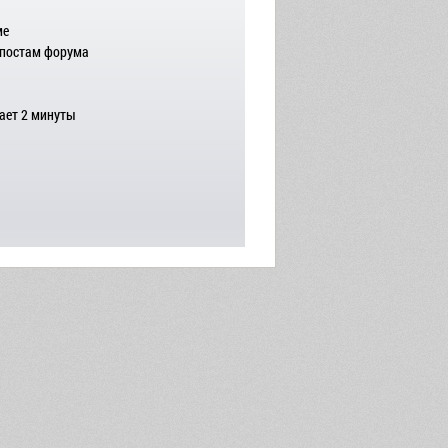
ме
 постам форума
ает 2 минуты