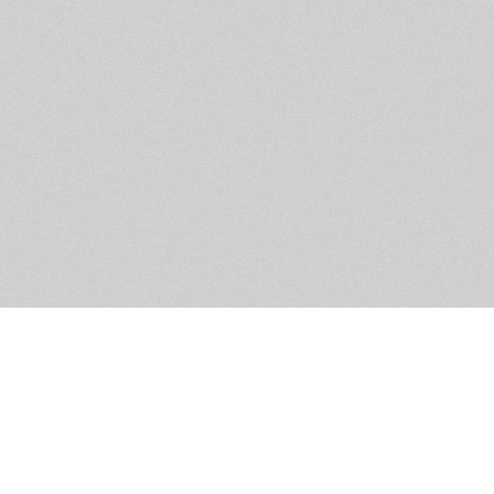
Помощь и контакты
Дружественны
Пользовательское соглашение
Мужское Движ
Емайл - info@masculist.ru