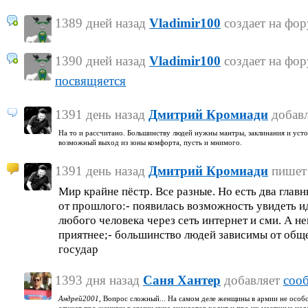
1389 дней назад
Vladimir100
создает на фо
1390 дней назад
Vladimir100
создает на фо
посвящяется
1391 день назад
Дмитрий Кромиади
добав
На то и рассчитано. Большинству людей нужны мантры, заклинания и уст
возможный выход из зоны комфорта, пусть и мнимого.
1391 день назад
Дмитрий Кромиади
пише
Мир крайне пёстр. Все разные. Но есть два гла
от прошлого:- появилась возможность увидеть и
любого человека через сеть интернет и сми. А не
приятнее;- большинство людей зависимы от обще
государ
1393 дня назад
Саня Хантер
добавляет
соо
Андрей2001,
Вопрос сложный... На самом деле женщины в армии не особо