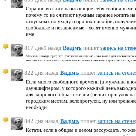
Странно вот что: называющие себя свободными 
почему то не считают нужным заранее копить на 
отпускных по уходу и прочих пособий, получаем
свободные и независимые - хотят именно мужчин
име
817 дней назад
Вадiмъ
пишет
запись на стен
Мамзели иногда грят, что "сложная женщина" - это вызов для настоящего м
женщина со сложными тараканами в голове - это вызов для психиатра, а 
822 дня назад
Вадiмъ
пишет
запись на стене
Если много свободного времени (а мужчина впол
дауншифтером, у которого каждый день выходной
для здорового образа жизни (пеших прогулок на
городским местам, велопрогулок, ну или тренажё
необходи
842 дня назад
Вадiмъ
пишет
запись на стене
Кстати, если в общем и целом рассуждать, то ж