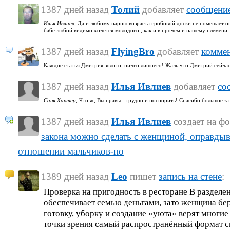
1387 дней назад
Толий
добавляет
сообщение
Илья Ивлиев,
Да и любому парню возраста гробовой доски не помешает оп
бабе любой видимо хочется молодого , как и в прочем и нашему племени ..
1387 дней назад
FlyingBro
добавляет
коммен
Каждое статья Дмитрия золото, ничго лишнего! Жаль что Дмитрий сейчас 
1387 дней назад
Илья Ивлиев
добавляет
со
Саня Хантер,
Что ж, Вы правы - трудно и поспорить! Спасибо большое за 
1387 дней назад
Илья Ивлиев
создает на ф
закона можно сделать с женщиной, оправд
отношении мальчиков-по
1389 дней назад
Leo
пишет
запись на стене
:
Проверка на пригодность в ресторане В разделен
обеспечивает семью деньгами, зато женщина бер
готовку, уборку и создание «уюта» верят многи
точки зрения самый распространённый формат с