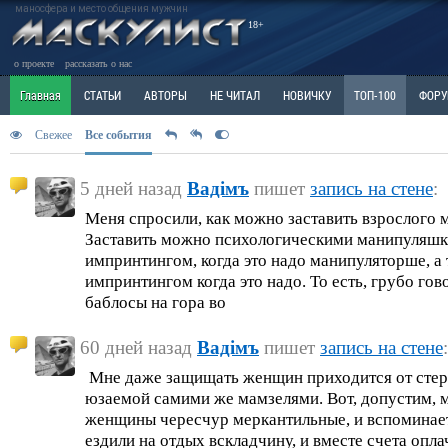
маносфера и место общения мужчин
18+
о проекте
рассказать о нас
Главная
СТАТЬИ
АВТОРЫ
НЕ ЧИТАЛ
НОВИЧКУ
ТОП-100
ФОР
Ветка: Расстаюсь или Развожусь. САНЧАС
Свежее
Все события
Ветка: Наболевшее. Выскажись!
Р
РАЗДЕЛ: Разное
УЧЕБНИК
ТРИЛОГИЯ
ВИТРИНА
КОПИЛКА
ОТНОШ
5 дней назад
Вадiмъ
пишет
запись на стене
:
Меня спросили, как можно заставить взрослого
Заставить можно психологическими манипуляш
импринтингом, когда это надо манипуляторше, а
импринтингом когда это надо. То есть, грубо гов
баблосы на гора во
60 дней назад
Вадiмъ
пишет
запись на стене
:
Мне даже защищать женщин приходится от стер
юзаемой самими же мамзелями. Вот, допустим, м
женщины чересчур меркантильные, и вспоминает
ездили на отдых вскладчину, и вместе счета опл