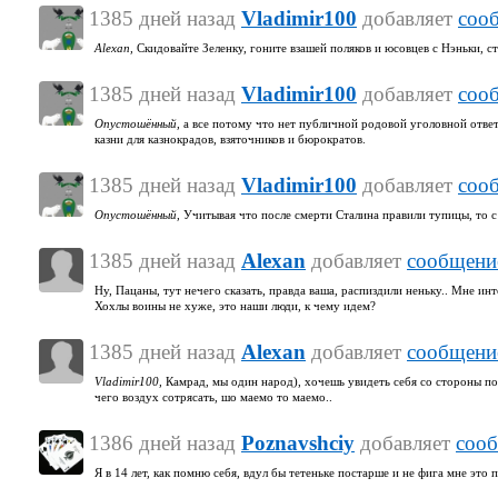
1385 дней назад
Vladimir100
добавляет
соо
Alexan,
Скидовайте Зеленку, гоните взашей поляков и юсовцев с Нэньки, с
1385 дней назад
Vladimir100
добавляет
соо
Опустошённый,
а все потому что нет публичной родовой уголовной ответ
казни для казнокрадов, взяточников и бюрократов.
1385 дней назад
Vladimir100
добавляет
соо
Опустошённый,
Учитывая что после смерти Сталина правили тупицы, то с 
1385 дней назад
Alexan
добавляет
сообщени
Ну, Пацаны, тут нечего сказать, правда ваша, распиздили неньку.. Мне ин
Хохлы воины не хуже, это наши люди, к чему идем?
1385 дней назад
Alexan
добавляет
сообщени
Vladimir100,
Камрад, мы один народ), хочешь увидеть себя со стороны по
чего воздух сотрясать, шо маемо то маемо..
1386 дней назад
Poznavshciy
добавляет
сооб
Я в 14 лет, как помню себя, вдул бы тетеньке постарше и не фига мне это 