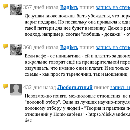
357 дней назад
Вадiмъ
пишет
запись на стен
Девушки также должны быть убеждены, что норма
дарит подарки. Но поскольку она привыкла к од
такой паттерн для нее будет в новинку. Даже в 
подход, например, слоган "любишь - докажи" - 
368 дней назад
Вадiмъ
пишет
запись на стен
Если кафе - ее инициатива - ей и платить за дво
в жральню говорят ещё на предварительной пере
озвучивать, что именно они и платят. И не только
схемы - как просто тарелочниц, так и мошенниц, 
432 дня назад
Любопытный
пишет
запись н
Невозможно понять межполовые отношения, не п
"половой отбор". Одна из лучших научно-попул
половому отбору у людей - "Теория и практика 
отношений у Homo sapiens" - https://disk.yandex
бес