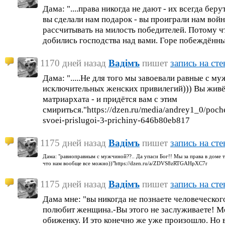
Дама: "....права никогда не дают - их всегда беру
вы сделали нам подарок - вы проиграли нам войн
рассчитывать на милость победителей. Потому ч
добились господства над вами. Горе побеждённым)
1170 дней назад
Вадiмъ
пишет
запись на сте
Дама: ".....Не для того мы завоевали равные с 
исключительных женских привилегий))) Вы живё
матриархата - и придётся вам с этим
смириться."https://dzen.ru/media/andrey1_0/poch
svoei-prislugoi-3-prichiny-646b80eb817
1175 дней назад
Вадiмъ
пишет
запись на сте
Дама: "равноправным с мужчиной??.. Да упаси Бог!! Мы за права в доме т
что нам вообще все можно))"https://dzen.ru/a/ZDVS8zRTGAHpXC7r
1175 дней назад
Вадiмъ
пишет
запись на сте
Дама мне: "вы никогда не познаете человеческого
полюбит женщина.-Вы этого не заслуживаете! М
обиженку. И это конечно же уже произошло. Но 