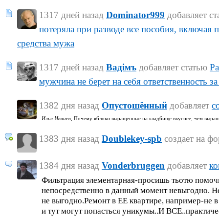
1317 дней назад
Dominator999
добавляет с
потеряла при разводе все пособия, включая
средства мужа
1317 дней назад
Вадiмъ
добавляет статью
Ра
мужчина не берет на себя ответственность з
1382 дня назад
Опустошённый
добавляет
с
Илья Ивлиев,
Почему яблоки выращенные на кладбище вкуснее, чем выращ
1383 дня назад
Doublekey-spb
создает на ф
1384 дня назад
Vonderbruggen
добавляет
ко
Фильтрация элементарная-просишь тьотю помочь 
непосредственно в данный момент невыгодно. Н
не выгодно.Ремонт в ЕЕ квартире, например-не в 
и тут могут попасться уникумы..И ВСЕ..практиче