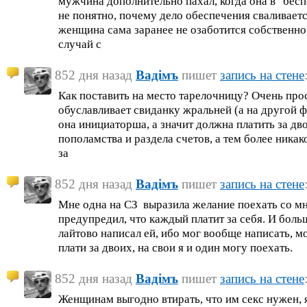
мужчина дополнительно пахал, когда она в "бес
не понятно, почему дело обеспечения сваливает
женщина сама заранее не озаботится собственн
случай с
852 дня назад
Вадiмъ
пишет
запись на стене
Как поставить на место тарелочницу? Очень про
обуславливает свиданку жральней (а на другой фо
она инициаторша, а значит должна платить за дво
пополамства и раздела счетов, а тем более никак
за
852 дня назад
Вадiмъ
пишет
запись на стене
Мне одна на СЗ выразила желание поехать со мн
предупредил, что каждый платит за себя. И больш
лайтово написал ей, ибо мог вообще написать, мо
плати за двоих, на свои я и один могу поехать.
852 дня назад
Вадiмъ
пишет
запись на стене
Женщинам выгодно втирать, что им секс нужен, я