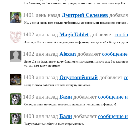
Не бывшим, не Зюгановым, не тридварасом и не ..хрен знает кем еще.На...
1401 день назад
Дмитрий Селезнев
добавл
Ну, у меня жены нет, только любовницы, дорогие мои товарки по оргиям
1402 дня назад
MagicTablet
добавляет
сооб
Закат,
- Жить с женой или умереть на фронте, что лучше? - Хочу на фрон
1402 дня назад
Alexan
добавляет
сообщение
Баян,
Да не факт, видел кучу батанов с партаками, на которых без слез не 
то. зы: сам татух не имею.
1403 дня назад
Опустошённый
добавляет
с
Баян,
Некого собачки нет вам лизнуть, пичалька
1403 дня назад
Баян
добавляет
сообщение н
Сегодня меня молодым человеком назвали в пенсионном фонде. ☺
1403 дня назад
Баян
добавляет
сообщение н
Татуированные обычно высокопримативны