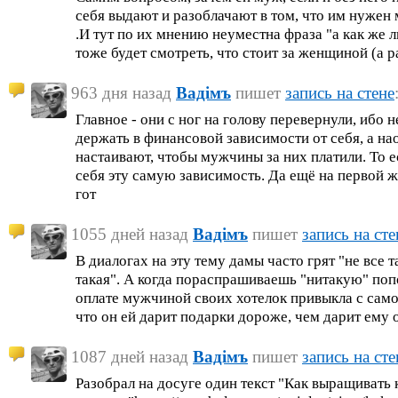
себя выдают и разоблачают в том, что им нужен
.И тут по их мнению неуместна фраза "а как же 
тоже будет смотреть, что стоит за женщиной (а 
963 дня назад
Вадiмъ
пишет
запись на стене
Главное - они с ног на голову перевернули, ибо
держать в финансовой зависимости от себя, а н
настаивают, чтобы мужчины за них платили. То е
себя эту самую зависимость. Да ещё на первой ж
гот
1055 дней назад
Вадiмъ
пишет
запись на сте
В диалогах на эту тему дамы часто грят "не все та
такая". А когда пораспрашиваешь "нитакую" попо
оплате мужчиной своих хотелок привыкла с самог
что он ей дарит подарки дороже, чем дарит ему о
1087 дней назад
Вадiмъ
пишет
запись на сте
Разобрал на досуге один текст "Как выращивать