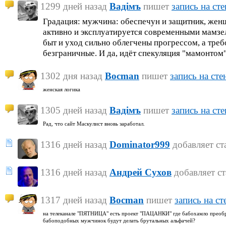
1299 дней назад
Вадiмъ
пишет
запись на сте
Градация: мужчина: обеспечун и защитник, женщи
активно и эксплуатируется современными мамзел
быт и уход сильно облегчены прогрессом, а треб
безграничные. И да, идёт спекуляция "мамонтом"
1302 дня назад
Bocman
пишет
запись на сте
женская логика
1305 дней назад
Вадiмъ
пишет
запись на сте
Рад, что сайт Маскулист вновь заработал.
1316 дней назад
Dominator999
добавляет с
1316 дней назад
Андрей Сухов
добавляет с
1317 дней назад
Bocman
пишет
запись на ст
на телеканале "ПЯТНИЦА" есть проект "ПАЦАНКИ" где бабохамло преобраз
бабоподобных мужчинок будут делать брутальных альфачей?