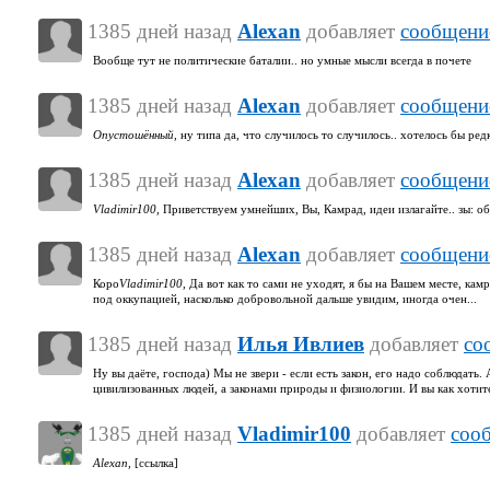
1385 дней назад
Alexan
добавляет
сообщени
Вообще тут не политические баталии.. но умные мысли всегда в почете
1385 дней назад
Alexan
добавляет
сообщени
Опустошённый,
ну типа да, что случилось то случилось.. хотелось бы ре
1385 дней назад
Alexan
добавляет
сообщени
Vladimir100,
Приветствуем умнейших, Вы, Камрад, идеи излагайте.. зы: об
1385 дней назад
Alexan
добавляет
сообщени
Коро
Vladimir100,
Да вот как то сами не уходят, я бы на Вашем месте, камр
под оккупацией, насколько добровольной дальше увидим, иногда очен...
1385 дней назад
Илья Ивлиев
добавляет
со
Ну вы даёте, господа) Мы не звери - если есть закон, его надо соблюдать.
цивилизованных людей, а законами природы и физиологии. И вы как хотите, 
1385 дней назад
Vladimir100
добавляет
соо
Alexan,
[ссылка]