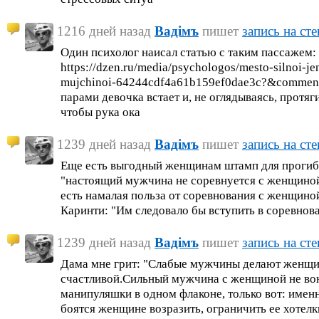
1216 дней назад
Вадiмъ
пишет
запись на сте
Один психолог наисал статью с таким пассажем: 
https://dzen.ru/media/psychologos/mesto-silnoi-j
mujchinoi-64244cdf4a61b159ef0dae3c?&comment
парами девочка встает и, не оглядываясь, протяги
чтобы рука ока
1239 дней назад
Вадiмъ
пишет
запись на сте
Еще есть выгодный женщинам штамп для прогиб
"настоящий мужчина не соревнуется с женщиной
есть намалая польза от соревнования с женщино
Каринти: "Им следовало бы вступить в соревнов
1239 дней назад
Вадiмъ
пишет
запись на сте
Дама мне грит: "Слабые мужчины делают женщин
счастливой.Сильный мужчина с женщиной не воюе
манипуляшки в одном флаконе, только вот: име
боятся женщине возразить, ограничить ее хотел