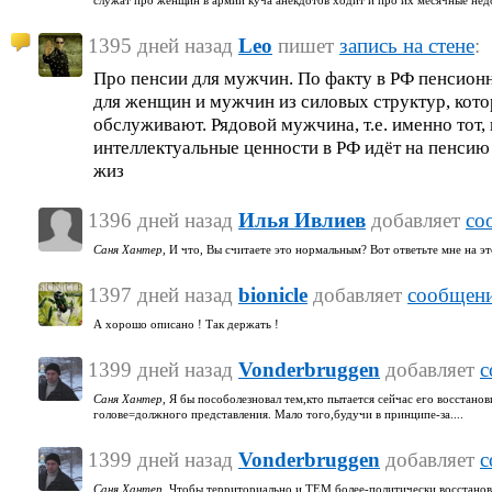
служат про женщин в армии куча анекдотов ходит и про их месячные недо
1395 дней назад
Leo
пишет
запись на стене
:
Про пенсии для мужчин. По факту в РФ пенсионн
для женщин и мужчин из силовых структур, кото
обслуживают. Рядовой мужчина, т.е. именно тот,
интеллектуальные ценности в РФ идёт на пенсию
жиз
1396 дней назад
Илья Ивлиев
добавляет
со
Саня Хантер,
И что, Вы считаете это нормальным? Вот ответьте мне на эт
1397 дней назад
bionicle
добавляет
сообщени
А хорошо описано ! Так держать !
1399 дней назад
Vonderbruggen
добавляет
с
Саня Хантер,
Я бы пособолезновал тем,кто пытается сейчас его восстанов
голове=должного представления. Мало того,будучи в принципе-за....
1399 дней назад
Vonderbruggen
добавляет
с
Саня Хантер,
Чтобы территориально и ТЕМ более-политически восстанов