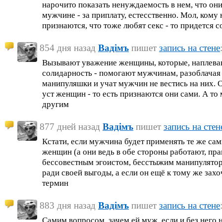
нарочито показать ненуждаемость в нем, что он
мужчине - за приплату, естесственно. Мол, кому н
признаются, что тоже любят секс - то придется с
854 дня назад
Вадiмъ
пишет
запись на стене
Вызывают уважение женщины, которые, наплева
солидарность - помогают мужчинам, разоблачая 
манипуляшки и учат мужчин не вестись на них. О
уст женщин - то есть признаются они сами. А то
другим
877 дней назад
Вадiмъ
пишет
запись на стен
Кстати, если мужчина будет применять те же с
женщин (а они ведь в обе стороны работают, прав
бессовестным эгоистом, бесстыжим манипулят
ради своей выгоды, а если он ещё к тому же зах
термин
883 дня назад
Вадiмъ
пишет
запись на стене
Самим вопросом, зачем ей муж, если и без него 