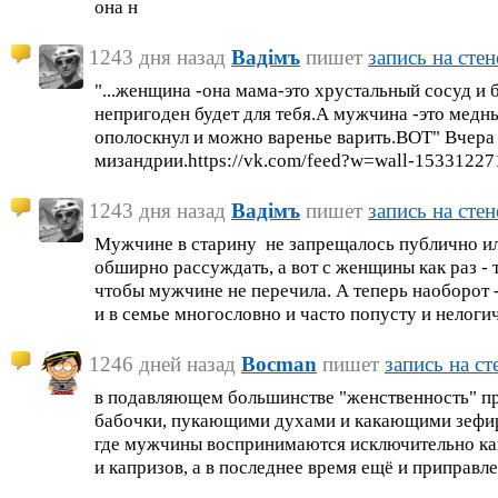
она н
1243 дня назад
Вадiмъ
пишет
запись на стен
"...женщина -она мама-это хрустальный сосуд и 
непригоден будет для тебя.А мужчина -это медн
ополоскнул и можно варенье варить.ВОТ" Вчера 
мизандрии.https://vk.com/feed?w=wall-1533122
1243 дня назад
Вадiмъ
пишет
запись на стен
Мужчине в старину не запрещалось публично ил
обширно рассуждать, а вот с женщины как раз -
чтобы мужчине не перечила. А теперь наоборот 
и в семье многословно и часто попусту и нелоги
1246 дней назад
Bocman
пишет
запись на ст
в подавляющем большинстве "женственность" п
бабочки, пукающими духами и какающими зефир
где мужчины воспринимаются исключительно как
и капризов, а в последнее время ещё и приправ