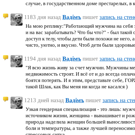
случае, в государственном доме престарелых, в 
1183 дня назад
Вадiмъ
пишет
запись на стен
На мою реплику:"Работающий мужчина на себя 
и на вас зарабатывать? Что бы что?" - был такой о
доступ к телу, чтобы дети были похожи не него, а
чисто, уютно, и вкусно. Чтоб дети были здоровые
1194 дня назад
Вадiмъ
пишет
запись на стен
"Я всю жизнь живу за счет мужчин. Мужчины мен
недвижимость строят. И всё от и до всегда оплачи
боятся потерять. И я этим, представьте себе, Г
такой Шлак, как Вы меня ни когда не касался )
1213 дней назад
Вадiмъ
пишет
запись на сте
Узкая гендерная специализация - это лишь: муж
источником жизни, женщина - вынашивает и рожа
природа наделила женщин большей выносливос
боли и температуры, а также лучшей переносим
стрессовых ситуа