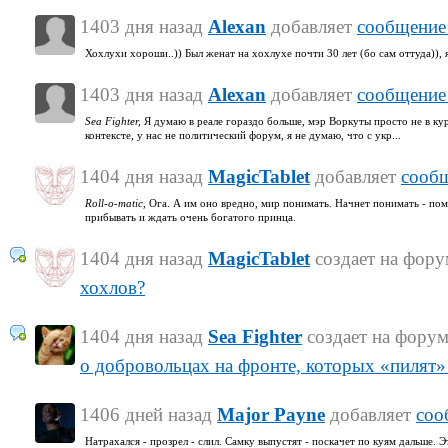
1403 дня назад
Alexan
добавляет
сообщение
Хохлухи хороши..)) Был женат на хохлухе почти 30 лет (бо сам оттуда)), 
1403 дня назад
Alexan
добавляет
сообщение
Sea Fighter,
Я думаю в реале гораздо больше, мэр Воркуты просто не в кур
контексте, у нас не политический форум, я не думаю, что с укр...
1404 дня назад
MagicTablet
добавляет
сооб
Roll-o-matic,
Ога. А им оно вредно, мир понимать. Начнет понимать - пом
прибывать и ждать очень богатого принца.
1404 дня назад
MagicTablet
создает на фор
хохлов?
1404 дня назад
Sea Fighter
создает на фору
о добровольцах на фронте, которых «пилят
1406 дней назад
Major Payne
добавляет
соо
Натрахался - прозрел - слил. Самку выпустят - поскачет по куям дальше. Э