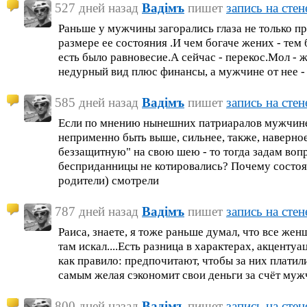
527 дней назад
Вадiмъ
пишет
запись на стен
Раньше у мужчины загорались глаза не только пр
размере ее состояния .И чем богаче жених - тем 
есть было равновесие.А сейчас - перекос.Мол 
недурный вид плюс финансы, а мужчине от нее -
585 дней назад
Вадiмъ
пишет
запись на стен
Если по мнению нынешних патриаралов мужчине
неприменно быть выше, сильнее, также, наверное
беззащитную" на свою шею - то тогда задам вопр
бесприданницы не котировались? Почему состоя
родители) смотрели
787 дней назад
Вадiмъ
пишет
запись на стен
Раиса, знаете, я тоже раньше думал, что все женщ
там искал....Есть разница в характерах, акцентуаци
как правило: предпочитают, чтобы за них платил
самым желая сэкономит свои деньги за счёт муж
800 дней назад
Вадiмъ
пишет
запись на стен