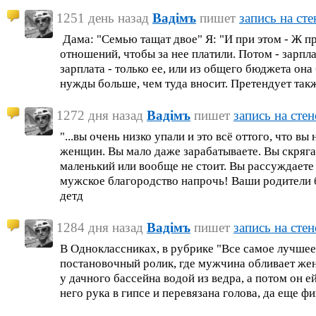
1251 день назад
Вадiмъ
пишет
запись на сте
Дама: "Семью тащат двое" Я: "И при этом - Ж пр
отношений, чтобы за нее платили. Потом - зарпл
зарплата - только ее, или из общего бюджета он
нужды больше, чем туда вносит. Претендует так
1272 дня назад
Вадiмъ
пишет
запись на стен
"...вы очень низко упали и это всё оттого, что вы
женщин. Вы мало даже зарабатываете. Вы скряга 
маленький или вообще не стоит. Вы рассуждаете 
мужское благородство напрочь! Ваши родители 
детд
1284 дня назад
Вадiмъ
пишет
запись на стен
В Одноклассниках, в рубрике "Все самое лучшее
постановочный ролик, где мужчина обливает ж
у дачного бассейна водой из ведра, а потом он е
него рука в гипсе и перевязана голова, да еще ф