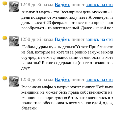
1248 дней назад
Вадiмъ
пишет
запись на сте
Аналог 8 марта - это Всемирный день мужчин - 1
день подарки от женщин получает? А беннеры, 
день - висят? 23 февраля - это все таки професи
разобраться - то внегендерный. Далее - какой по
1250 дней назад
Вадiмъ
пишет
запись на сте
"Бабам-дурам нужны деньги"Ответ:При благосло
из бап, которые не хотели за ровню замуж выход
соучредителями финансовыми семьи быть, а хоте
вариатны? Бытие содержанки (он ее от излишков 
двух
1250 дней назад
Вадiмъ
пишет
запись на сте
Развеиваю мифы о патриархате: пишут:"Всё им
женщины не может быть права собственности на
женщины игнорируют всё это, зато вцепились в э
полностью обеспечивать всех членов едой, оде
благами.