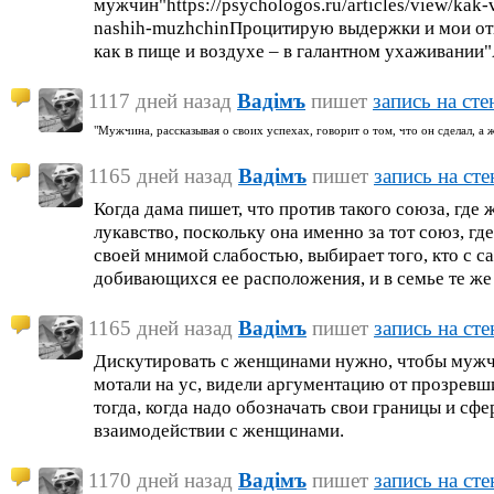
мужчин"https://psychologos.ru/articles/view/kak-v
nashih-muzhchinПроцитирую выдержки и мои от
как в пище и воздухе – в галантном ухаживании"
1117 дней назад
Вадiмъ
пишет
запись на сте
"Мужчина, рассказывая о своих успехах, говорит о том, что он сделал, а ж
1165 дней назад
Вадiмъ
пишет
запись на сте
Когда дама пишет, что против такого союза, где
лукавство, поскольку она именно за тот союз, г
своей мнимой слабостью, выбирает того, кто с с
добивающихся ее расположения, и в семье те же
1165 дней назад
Вадiмъ
пишет
запись на сте
Дискутировать с женщинами нужно, чтобы мужчи
мотали на ус, видели аргументацию от прозревши
тогда, когда надо обозначать свои границы и сф
взаимодействии с женщинами.
1170 дней назад
Вадiмъ
пишет
запись на сте