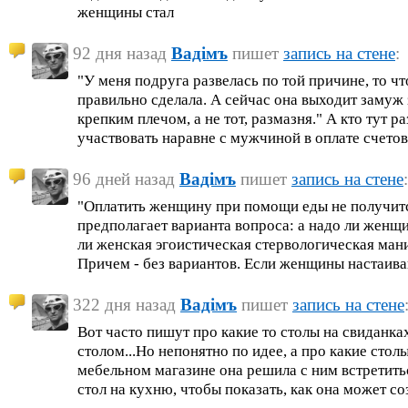
женщины стал
92 дня назад
Вадiмъ
пишет
запись на стене
:
"У меня подруга развелась по той причине, то чт
правильно сделала. А сейчас она выходит замуж 
крепким плечом, а не тот, размазня." А кто тут 
участвовать наравне с мужчиной в оплате счетов 
96 дней назад
Вадiмъ
пишет
запись на стене
:
"Оплатить женщину при помощи еды не получитс
предполагает варианта вопроса: а надо ли женщ
ли женская эгоистическая стервологическая ман
Причем - без вариантов. Если женщины настаива
322 дня назад
Вадiмъ
пишет
запись на стене
Вот часто пишут про какие то столы на свиданках,
столом...Но непонятно по идее, а про какие столы
мебельном магазине она решила с ним встретитьс
стол на кухню, чтобы показать, как она может с