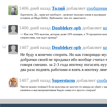
1406 дней назад
Толий
добавляет
сообщение
Supersturm,
Да , прям всё наоборот , мельчает мужское племя в курляндии 
оставить её.
MagicTablet,
Любопытно чем это закончится ...
1406 дней назад
Doublekey-spb
добавляет
к
>> Или тем 76% мужчин, которые делят 24% женщин, а 76 процентов жен
спермослива, или ждут принца?
1407 дней назад
Doublekey-spb
добавляет
к
Не буду я конечно спорить. Но как говориццо м
добрачки своей не продавал ибо вообще считал ч
говоря смешно. за 2-3 года ипотеку погасить нуу
два раза поднять работами и взять в ипотеку лямч
1407 дней назад
Supersturm
добавляет
сооб
Увести можно телёнка!) Если мужчина не захочет-то никуда не уйдёт с 
аленёнок и высокопримативная быдло-самка его просто сожрала!