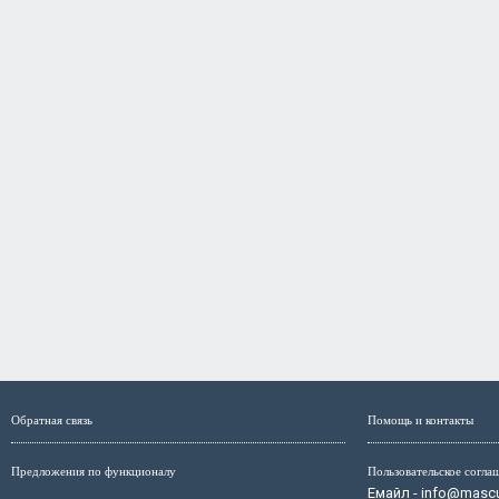
Обратная связь
Помощь и контакты
Предложения по функционалу
Пользовательское согла
Емайл - info@mascul