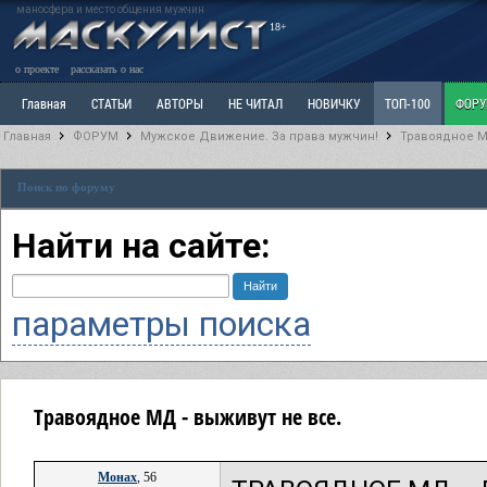
маносфера и место общения мужчин
18+
о проекте
рассказать о нас
Главная
СТАТЬИ
АВТОРЫ
НЕ ЧИТАЛ
НОВИЧКУ
ТОП-100
ФОР
Главная
ФОРУМ
Мужское Движение. За права мужчин!
Травоядное М
Ветка: Расстаюсь или Развожусь. САНЧАС
Ветка: Наболевшее. Выскажись!
Р
Поиск по форуму
РАЗДЕЛ: Разное
УЧЕБНИК
ТРИЛОГИЯ
ВИТРИНА
КОПИЛКА
ОТНОШ
Найти на сайте:
параметры поиска
Травоядное МД - выживут не все.
Монах
, 56