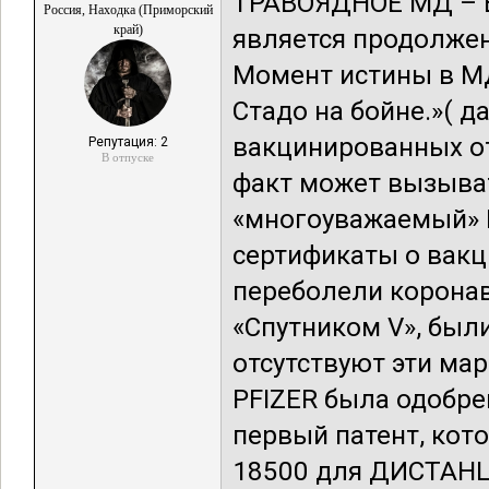
ТРАВОЯДНОЕ МД – 
Россия, Находка (Приморский
край)
является продолже
Момент истины в МД
Стадо на бойне.»( да
вакцинированных о
Репутация: 2
В отпуске
факт может вызыват
«многоуважаемый» Г
сертификаты о вак
переболели коронав
«Спутником V», был
отсутствуют эти мар
PFIZER была одобрен
первый патент, кото
18500 для ДИСТА