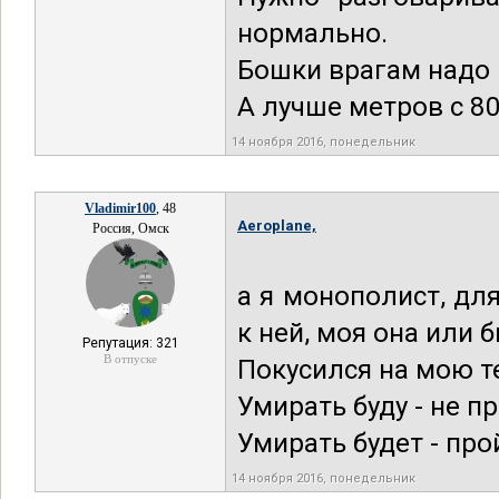
нормально.
Бошки врагам надо 
А лучше метров с 8
14 ноября 2016, понедельник
Vladimir100
, 48
Aeroplane,
Россия, Омск
а я монополист, дл
к ней, моя она или 
Репутация: 321
В отпуске
Покусился на мою т
Умирать буду - не 
Умирать будет - про
14 ноября 2016, понедельник