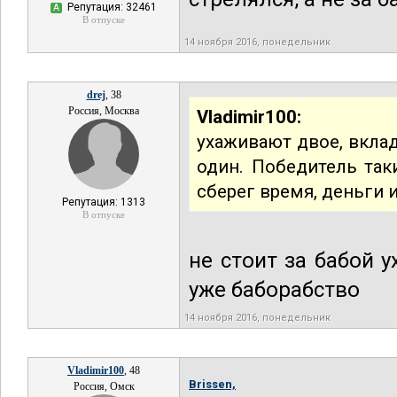
Репутация: 32461
А
В отпуске
14 ноября 2016, понедельник
drej
, 38
Россия, Москва
Vladimir100:
ухаживают двое, вкла
один. Победитель так
сберег время, деньги 
Репутация: 1313
В отпуске
не стоит за бабой у
уже баборабство
14 ноября 2016, понедельник
Vladimir100
, 48
Brissen,
Россия, Омск