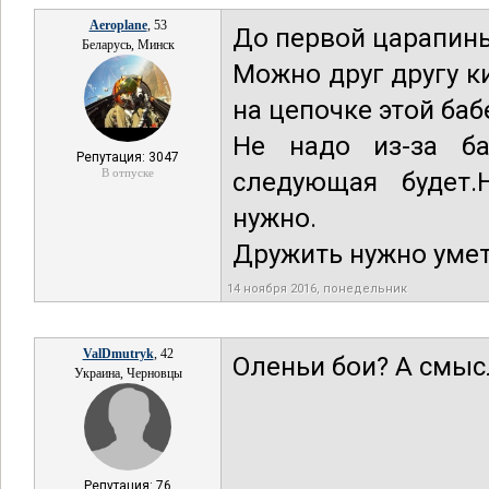
Aeroplane
, 53
До первой царапины
Беларусь, Минск
Можно друг другу к
на цепочке этой баб
Не надо из-за ба
Репутация: 3047
В отпуске
следующая будет.
нужно.
Дружить нужно умет
14 ноября 2016, понедельник
ValDmutryk
, 42
Оленьи бои? А смыс
Украина, Черновцы
Репутация: 76