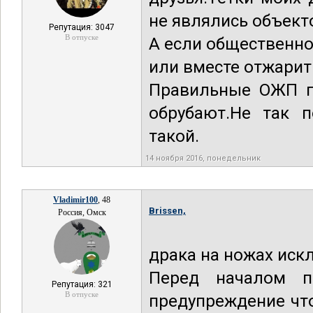
не являлись объекто
Репутация: 3047
В отпуске
А если общественно
или вместе отжарить
Правильные ОЖП п
обрубают.Не так п
такой.
14 ноября 2016, понедельник
Vladimir100
, 48
Brissen,
Россия, Омск
драка на ножах иск
Перед началом п
Репутация: 321
В отпуске
предупреждение что