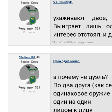
ValDmutryk,
Россия, Омск
ухаживают двое, 
Выиграет лишь од
Репутация: 321
В отпуске
интерес отстоял, и 
14 ноября 2016, понедельник
Vladimir100
, 48
Проходил мимо,
Россия, Омск
а почему не дуэль?
По два друга (как с
Репутация: 321
В отпуске
одинаковое оружие
один на один
лицом к лицу