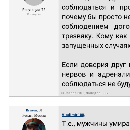
соблюдаться и про
Репутация: 73
В отпуске
почему бы просто н
соблюдением дого
трезвяку. Кому как
запущенных случаях
Если доверия друг 
нервов и адренали
соблюдаться не буду
14 ноября 2016, понедельник
Brissen
, 38
Vladimir100,
Россия, Москва
Т.е., мужчины умира