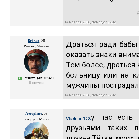
Р
14 ноября 2016, понедельник
Brissen
, 38
Драться ради бабы 
Россия, Москва
оказать знаки внима
Тем более, драться 
больницу или на кл
Репутация: 32461
А
В отпуске
мужчины пострадали
14 ноября 2016, понедельник
Aeroplane
, 53
у нас есть 
Vladimir100,
Беларусь, Минск
друзьями таких п
друзья.Тётки моих