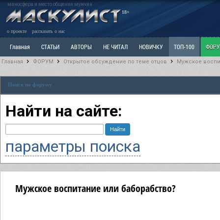
маносфера и место общения мужчин
18+
о проекте
рассказать о нас
Главная
СТАТЬИ
АВТОРЫ
НЕ ЧИТАЛ
НОВИЧКУ
ТОП-100
ФОР
Главная
ФОРУМ
Открытое обсуждение по теме отцов
Мужское воспи
Ветка: Расстаюсь или Развожусь. САНЧАС
Ветка: Наболевшее. Выскажись!
Р
Поиск по форуму
РАЗДЕЛ: Разное
УЧЕБНИК
ТРИЛОГИЯ
ВИТРИНА
КОПИЛКА
ОТНОШ
Найти на сайте:
параметры поиска
Мужское воспитание или баборабство?