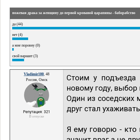
ножевая драка за женщину до первой кровавой царапины - баборабство
да (44)
нет (4)
а мне поровну (0)
свой вариант (3)
Vladimir100
, 48
Стоим у подъезда 
Россия, Омск
новому году, выбор 
Один из соседских 
друг стал ухаживать
Репутация: 321
В отпуске
Я ему говорю - кто 
значит враг а не дру