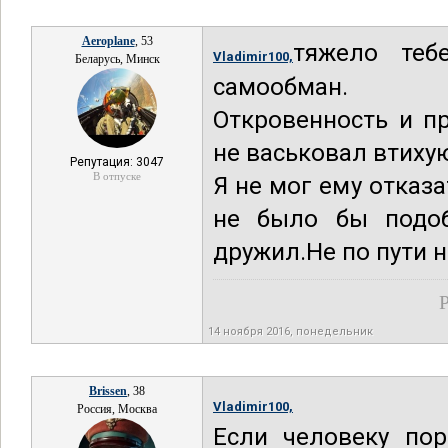
Aeroplane
, 53
тяжело тебе
Vladimir100,
Беларусь, Минск
самообман.
Откровенность и п
не васьковал втиху
Репутация: 3047
В отпуске
Я не мог ему отказа
не было бы подоб
дружил.Не по пути 
Р
14 ноября 2016, понедельник
Brissen
, 38
Vladimir100,
Россия, Москва
Если человеку пор