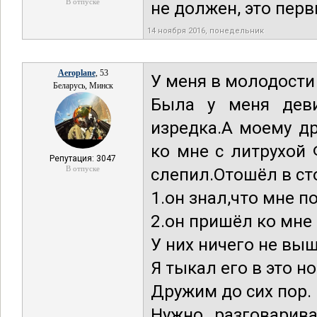
В отпуске
не должен, это пер
14 ноября 2016, понедельник
Aeroplane
, 53
У меня в молодости
Беларусь, Минск
Была у меня деви
изредка.А моему д
ко мне с литрухой
Репутация: 3047
В отпуске
слепил.Отошёл в ст
1.он знал,что мне по
2.он пришёл ко мне 
У них ничего не вы
Я тыкал его в это н
Дружим до сих пор.
Нужно разговарив