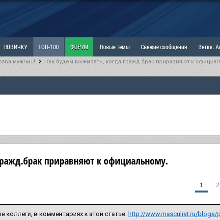
НОВИЧКУ
ТОП-100
ФОРУМ
Новые темы
Свежие сообщения
Ветка: 
рава мужчин!
Как будем выживать, когда гражд.брак приравняют к официал
ка: Наболевшее. Выскажись!
РАЗДЕЛ: Мы и Женщины
РАЗДЕЛ: Маскулизм, МД и
ИТРИНА
КОПИЛКА
ОТНОШЕНИЯ
гражд.брак приравняют к официальному.
1
2
 коллеги, в комментариях к этой статье:
http://www.masculist.ru/blogs