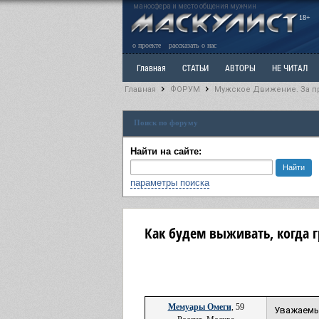
маносфера и место общения мужчин
18+
о проекте
рассказать о нас
Главная
СТАТЬИ
АВТОРЫ
НЕ ЧИТАЛ
Главная
ФОРУМ
Мужское Движение. За п
Ветка: Расстаюсь или Развожусь. САНЧАС
Вет
Поиск по форуму
РАЗДЕЛ: Разное
УЧЕБНИК
ТРИЛОГИЯ
В
Найти на сайте:
параметры поиска
Как будем выживать, когда 
Мемуары Омеги
, 59
Уважаемые