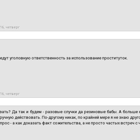
016, четверг
едут уголовную ответственность за использование проституток.
016, четверг
ать? Да так и будем - разовые случки да резиновые бабы. А больше н
 вручную действовать. По-другому никак, по крайней мере я не знаю друг
прос - а как доказать факт сожительства, а не просто частых встреч с