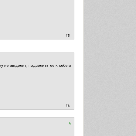
|
#5
ну не выделят, подселить ее к себе в
|
#6
+6