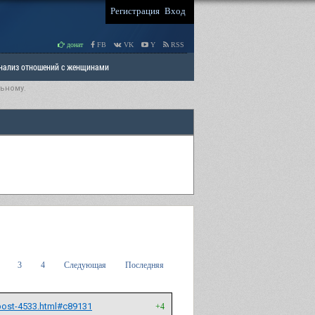
Регистрация
Вход
донат
FB
VK
Y
RSS
Анализ отношений с женщинами
ьному.
 права мужчин
РАЗДЕЛ: Отцы и Дети
3
4
Следующая
Последняя
/post-4533.html#c89131
+4