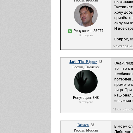
Россия, Москва
высказан
"активист
Хочу доба
причём он
силу вы ж
И все стр
Репутация: 28077
А
В отпуске
Вопрос, е
6 октября 2
Jack_The_Ripper
, 48
Энди Разд
Россия, Смоленск
то, что к
лесбиянст
потерпевш
применени
лица. При
националь
Репутация: 348
значения не
В отпуске
11 октября 
Brissen
, 38
В моем сл
Россия, Москва
Либо дово