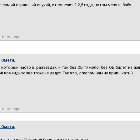
е самый страшный случай, отношения 2-2,5 года, потом менять бабу.
016, четверг
 Омеги,
 который часто в разъездах, и так без ОБ тяжело: без ОБ билет на же
й командировке тоже не дадут. Так что, к жопам нам не привыкать.)
016, четверг
 Омеги,
мано до нас. Гостевой брак только останется