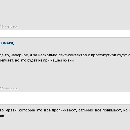
016, четверг
 Омеги,
гда-то, наверное, и за несколько секс-контактов с проституткой будут 
епчает, но это будет не при нашей жизни
016, четверг
что мрази, которые это всё пропихивают, отлично всё понимают, но
лин