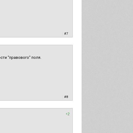
|
#7
сти "правового" поля.
|
#8
+2