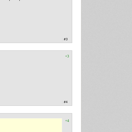
|
#3
+3
|
#4
+4