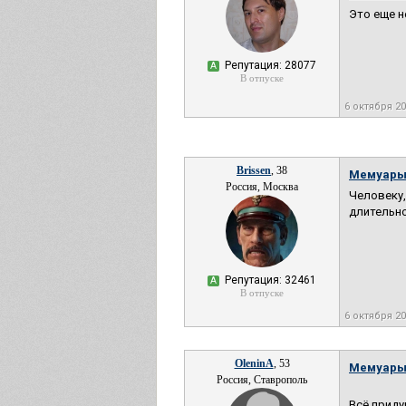
Это еще н
Репутация: 28077
А
В отпуске
6 октября 2
Brissen
, 38
Мемуары
Россия, Москва
Человеку,
длительно
Репутация: 32461
А
В отпуске
6 октября 2
OleninA
, 53
Мемуары
Россия, Ставрополь
Всё приду