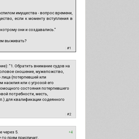
аспилом имущества - вопрос времени,
ество, если к моменту вступления в
 котрому они и создавались."
дем выживать?
|
#1
е): "1. Обратить внимание судов на
 половое сношение, мужеложство,
 лица (потерпевшей или
 насилия или с угрозой его
спомощного состояния потерпевшего
вой потребности, месть,
.п.) для квалификации содеянного
|
#2
е через 5.
+4
-то прям приспичит.