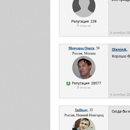
Репутация: 238
В отпуске
6 октября 2
Мемуары Омеги
, 59
OleninA,
Россия, Москва
Хорошо бы
Репутация: 28077
А
В отпуске
6 октября 2
Indiway
, 35
Сюда бы к
Россия, Нижний Новгород