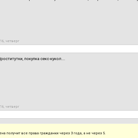
016, четверг
роститутки, покупка секс-кукол....
016, четверг
на получит все права гражданки через 3 года, а не через 5.