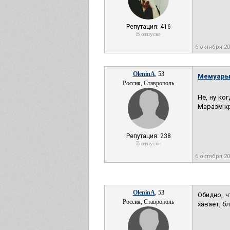
Репутация: 416
В отпуске
6 октября 2
OleninA
, 53
Мемуары
Россия, Ставрополь
Не, ну ко
Маразм кр
Репутация: 238
В отпуске
6 октября 2
OleninA
, 53
Обидно, 
Россия, Ставрополь
хавает, б