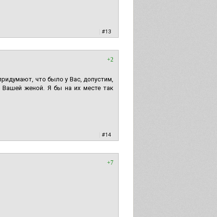
|
#13
+2
придумают, что было у Вас, допустим,
ё Вашей женой. Я бы на их месте так
|
#14
+7