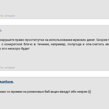
016, четверг
,
 нарушите право проститутки на использование мужских денег. Скорее 
 с конкретной бля-ю в течение, например, полугода и опа-считать е
о это нескоро будет
016, четверг
долбаев,
умаю со времен на резиновых баб акциз введут ибо нехрен (((