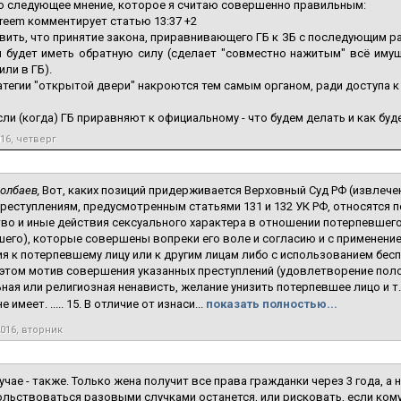
о следующее мнение, которое я считаю совершенно правильным:
reem комментирует статью 13:37 +2
вить, что принятие закона, приравнивающего ГБ к ЗБ с последующим р
 будет иметь обратную силу (сделает "совместно нажитым" всё имущ
или в ГБ).
атегии "открытой двери" накроются тем самым органом, ради доступа к
сли (когда) ГБ приравняют к официальному - что будем делать и как бу
016, четверг
олбаев,
Вот, каких позиций придерживается Верховный Суд РФ (извлечени
 преступлениям, предусмотренным статьями 131 и 132 УК РФ, относятся
во и иные действия сексуального характера в отношении потерпевшего
его), которые совершены вопреки его воле и согласию и с применением
я к потерпевшему лицу или к другим лицам либо с использованием бе
 этом мотив совершения указанных преступлений (удовлетворение поло
ная или религиозная ненависть, желание унизить потерпевшее лицо и т
 имеет. ..... 15. В отличие от изнаси...
показать полностью...
2016, вторник
учае - также. Только жена получит все права гражданки через 3 года, а н
льствоваться разовыми случками останется, или рисковать, если кому