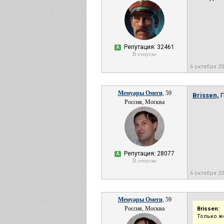
Репутация: 32461
А
В отпуске
6 октября 2
Мемуары Омеги
, 59
Brissen,
П
Россия, Москва
Репутация: 28077
А
В отпуске
6 октября 2
Мемуары Омеги
, 59
Россия, Москва
Brissen:
Только же