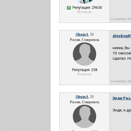
Репутация: 29630
А
В отпуске
6 октября 2
OleninA
, 53
Alexbog81
Россия, Ставрополь
неееа, Вы
10 сексов
сделал. Н
Репутация: 238
В отпуске
6 октября 2
OleninA
, 53
Энди Раз
Россия, Ставрополь
Энди, я д