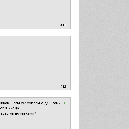
|
#11
|
#12
икак. Если уж совсем с деньгами
+6
ого выхода.
 частыми ночевками?