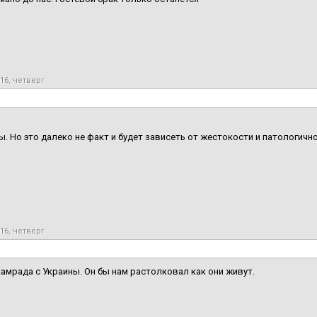
016, четверг
. Но это далеко не факт и будет зависеть от жестокости и патологично
016, четверг
амрада с Украины. Он бы нам растолковал как они живут.