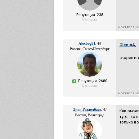
Репутация: 238
В отпуске
6 октября 2
Alexbog81
, 44
OleninA,
Россия, Санкт-Петербург
скорее вв
Репутация: 2680
А
В отпуске
6 октября 2
Энди Раздолбаев
, 47
Как выжив
Россия, Волгоград
туго - то
Только во