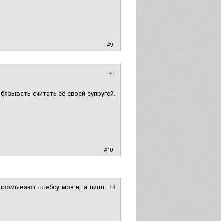
|
#9
+1
обязывать считать её своей супругой.
|
#10
 промывают плебсу мозги, а пипл
+4