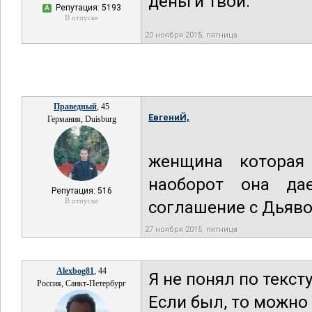
деньги твои.
Репутация: 5193
А
В отпуске
20 ноября 2015, пятница
Праведный
, 45
ЕвгениЙ,
Германия, Duisburg
женщина которая
наоборот она да
Репутация: 516
В отпуске
соглашение с Дьяв
27 ноября 2015, пятница
Alexbog81
, 44
Я не понял по тексту
Россия, Санкт-Петербург
Если был, то можно 