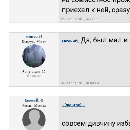
приехал к ней, сразу
12 ноября 2015, четверг
жентос
, 34
Да, был мал и 
ЕвгениЙ,
Беларусь, Минск
Репутация: 22
В отпуске
20 ноября 2015, пятница
ЕвгениЙ
, 41
~(жентос)~,
Россия, Москва
совсем дивчину изб