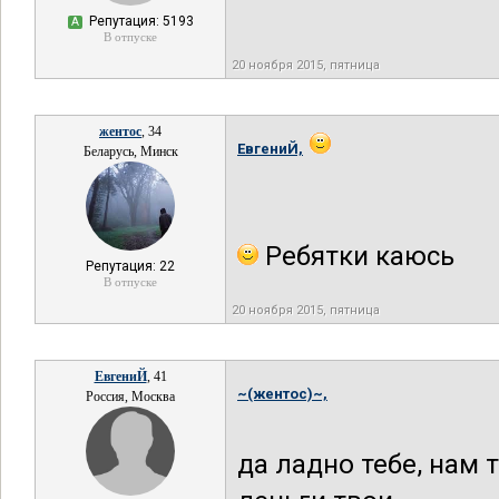
Репутация: 5193
А
В отпуске
20 ноября 2015, пятница
жентос
, 34
ЕвгениЙ,
Беларусь, Минск
Ребятки каюсь
Репутация: 22
В отпуске
20 ноября 2015, пятница
ЕвгениЙ
, 41
~(жентос)~,
Россия, Москва
да ладно тебе, нам т