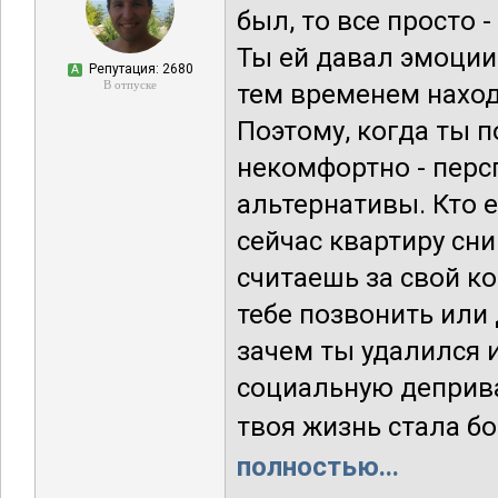
был, то все просто 
Ты ей давал эмоции
Репутация: 2680
А
В отпуске
тем временем наход
Поэтому, когда ты 
некомфортно - перс
альтернативы. Кто е
сейчас квартиру сним
считаешь за свой ко
тебе позвонить или 
зачем ты удалился и
социальную деприва
твоя жизнь стала бол
полностью...