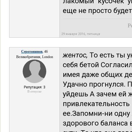
лакомый кусочек у
еще не просто будет
Р
29 января 2016, пятница
Серотонинов
, 46
жентос,
То есть ты 
Великобритания, London
себя бетой Согласи
имея даже общих де
Удачно прогнулся. П
Репутация: 3
В отпуске
уйдешь А зачем ей ж
привлекательность 
ее.Запомни-ни одну
здорового баланса 