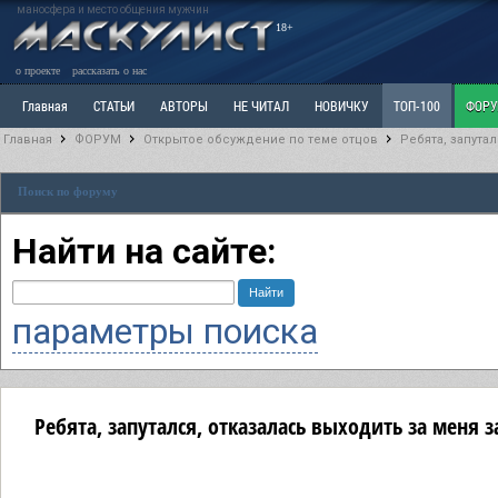
маносфера и место общения мужчин
18+
о проекте
рассказать о нас
Главная
СТАТЬИ
АВТОРЫ
НЕ ЧИТАЛ
НОВИЧКУ
ТОП-100
ФОР
Главная
ФОРУМ
Открытое обсуждение по теме отцов
Ребята, запутал
Ветка: Расстаюсь или Развожусь. САНЧАС
Ветка: Наболевшее. Выскажись!
Р
Поиск по форуму
РАЗДЕЛ: Разное
УЧЕБНИК
ТРИЛОГИЯ
ВИТРИНА
КОПИЛКА
ОТНОШ
Найти на сайте:
параметры поиска
Ребята, запутался, отказалась выходить за меня з