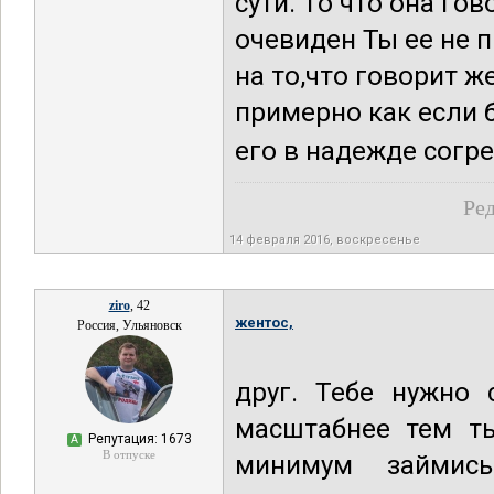
сути. То что она г
очевиден Ты ее не
на то,что говорит ж
примерно как если б
его в надежде согре
Ред
14 февраля 2016, воскресенье
ziro
, 42
жентос,
Россия, Ульяновск
друг. Тебе нужно 
масштабнее тем ты
Репутация: 1673
А
В отпуске
минимум займис