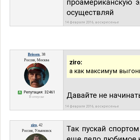
проамериканскую э
осуществляй
14 февраля 2016, воскресенье
Brissen
, 38
Россия, Москва
ziro:
а как максимум выгон
Репутация: 32461
А
Давайте не начинать
В отпуске
14 февраля 2016, воскресенье
ziro
, 42
Так пускай спортом
Россия, Ульяновск
еще дело любимое 