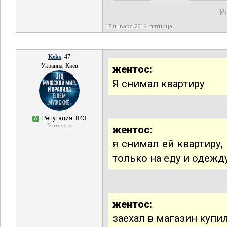
Р
15 января 2016, пятница
Keks
, 47
Украина, Киев
жентос:
Я снимал квартиру
Репутация: 843
А
В отпуске
жентос:
я снимал ей квартиру,
только на еду и одежд
жентос:
заехал в магазин купи