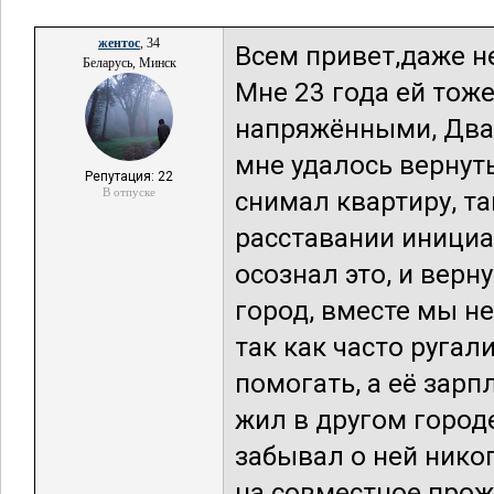
жентос
, 34
Всем привет,даже не
Беларусь, Минск
Мне 23 года ей тоже
напряжёнными, Два 
мне удалось вернуть
Репутация: 22
В отпуске
снимал квартиру, та
расставании инициат
осознал это, и верн
город, вместе мы не
так как часто ругал
помогать, а её зарп
жил в другом городе
забывал о ней никог
на совместное про