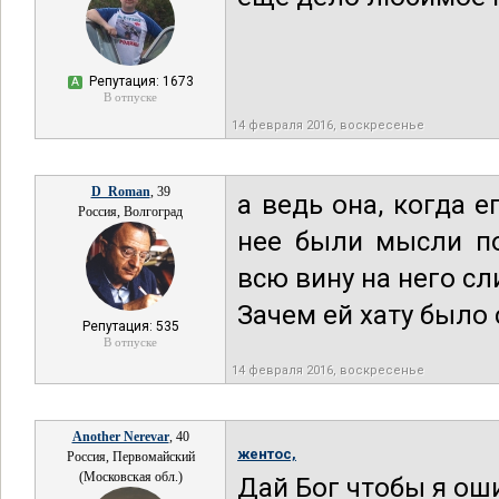
Репутация: 1673
А
В отпуске
14 февраля 2016, воскресенье
D_Roman
, 39
а ведь она, когда 
Россия, Волгоград
нее были мысли по
всю вину на него сл
Зачем ей хату было 
Репутация: 535
В отпуске
14 февраля 2016, воскресенье
Another Nerevar
, 40
жентос,
Россия, Первомайский
(Московская обл.)
Дай Бог чтобы я оши