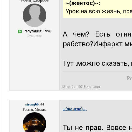
Россия, Хабаровск
~(жентос)~:
Урок на всю жизнь, пра
Репутация: 1996
А
А чем? Есть отня
В отпуске
рабство?Инфаркт м
Тут ,можно сказать,
Ре
12 ноября 2015, четверг
strong66
, 44
~(жентос)~,
Россия, Москва
Ты не прав. Вовсе 