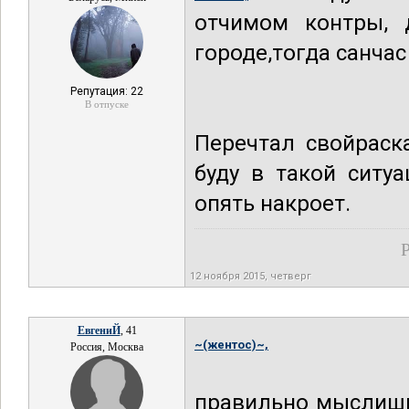
отчимом контры, 
городе,тогда санчас
Репутация: 22
В отпуске
Перечтал свойраска
буду в такой ситуа
опять накроет.
Р
12 ноября 2015, четверг
ЕвгениЙ
, 41
~(жентос)~,
Россия, Москва
правильно мыслишь,