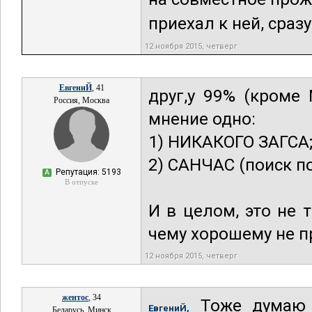
приехал к ней, сразу
12 ноября 2015, четверг
ЕвгениЙ
, 41
друг,у 99% (кроме 
Россия, Москва
мнение одно:
1) НИКАКОГО ЗАГСА
2) САНЧАС (поиск по
Репутация: 5193
А
В отпуске
И в целом, это не 
чему хорошему не п
12 ноября 2015, четверг
жентос
, 34
Тоже думаю н
ЕвгениЙ,
Беларусь, Минск