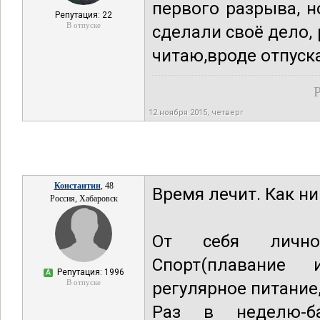
первого разрыва, 
Репутация: 22
В отпуске
сделали своё дело, 
читаю,вроде отпуска
Р
12 ноября 2015, четверг
Константин
, 48
Время лечит. Как ни
Россия, Хабаровск
От себя лично
Спорт(плавание 
Репутация: 1996
А
В отпуске
регулярное питание, 
Раз в неделю-ба