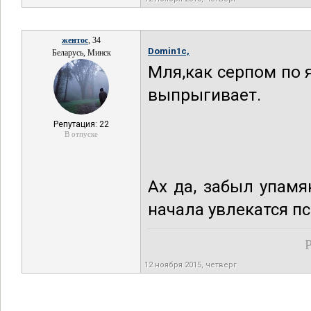
жентос
, 34
Domin1c,
Беларусь, Минск
Мля,как серпом по я
выпрыгивает.
Репутация: 22
В отпуске
Ах да, забыл упамя
начала увлекатся п
Р
12 ноября 2015, четверг