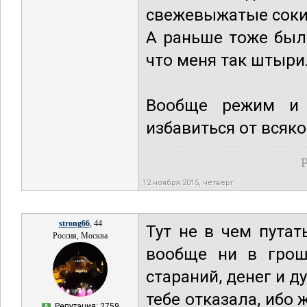
свежевыжатые соки.
А раньше тоже было
что меня так штыри
Вообще режим и 
избавиться от всяко
Р
12 ноября 2015, четверг
strong66
, 44
Тут не в чем путат
Россия, Москва
вообще ни в грош
стараний, денег и д
тебе отказала, ибо 
Репутация: 2759
А