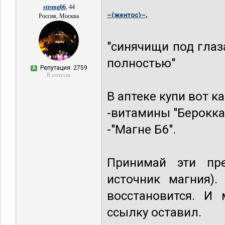
strong66
, 44
~(жентос)~,
Россия, Москва
"синячищи под глаза
полностью"
Репутация: 2759
А
В отпуске
В аптеке купи вот к
-витамины "Берокка
-"Магне Б6".
Принимай эти пре
источник магния).
восстановится. И 
ссылку оставил.