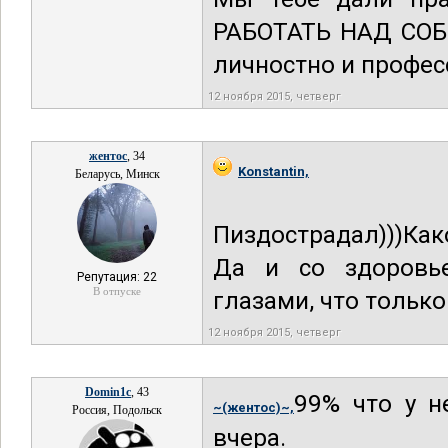
РАБОТАТЬ НАД СОБО
личностно и профес
12 ноября 2015, четверг
жентос
, 34
Konstantin,
Беларусь, Минск
Пиздострадал)))Как
Да и со здоровь
Репутация: 22
В отпуске
глазами, что только
12 ноября 2015, четверг
Domin1c
, 43
99% что у н
~(жентос)~,
Россия, Подольск
вчера.