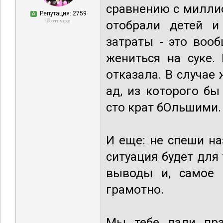
сравнению с милли
Репутация: 2759
А
В отпуске
отобрали детей и
затраты - это воо
жениться на суке.
отказала. В случа
ад, из которого б
сто крат бОльшими.
И еще: не спеши на
ситуация будет для
выводы и, самое 
грамотно.
Мы тебе дали пра