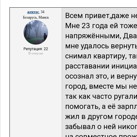
жентос
, 34
Всем привет,даже не
Беларусь, Минск
Мне 23 года ей тоже
напряжёнными, Два 
мне удалось вернуть
Репутация: 22
В отпуске
снимал квартиру, та
расставании инициат
осознал это, и верн
город, вместе мы не
так как часто ругал
помогать, а её зарп
жил в другом городе
забывал о ней никог
на совместное про