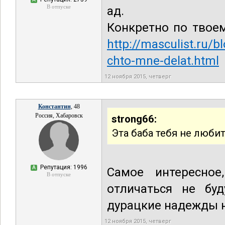
В отпуске
ад.
Конкретно по твоем
http://masculist.ru/b
chto-mne-delat.html
12 ноября 2015, четверг
Константин
, 48
Россия, Хабаровск
strong66:
Эта баба тебя не любит
Репутация: 1996
А
Самое интересное
В отпуске
отличаться не буд
дурацкие надежды н
12 ноября 2015, четверг