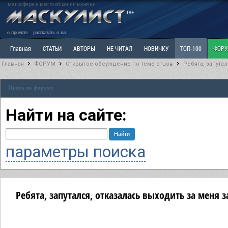
маносфера и место общения мужчин
18+
о проекте
рассказать о нас
Главная
СТАТЬИ
АВТОРЫ
НЕ ЧИТАЛ
НОВИЧКУ
ТОП-100
ФОР
Главная
ФОРУМ
Открытое обсуждение по теме отцов
Ребята, запутал
Ветка: Расстаюсь или Развожусь. САНЧАС
Ветка: Наболевшее. Выскажись!
Р
Поиск по форуму
РАЗДЕЛ: Разное
УЧЕБНИК
ТРИЛОГИЯ
ВИТРИНА
КОПИЛКА
ОТНОШ
Найти на сайте:
параметры поиска
Ребята, запутался, отказалась выходить за меня з