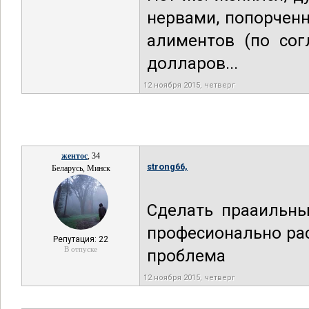
нервами, попорчен
алиментов (по сог
долларов...
12 ноября 2015, четверг
жентос
, 34
strong66,
Беларусь, Минск
Сделать прааильны
професионально раст
Репутация: 22
В отпуске
проблема
12 ноября 2015, четверг