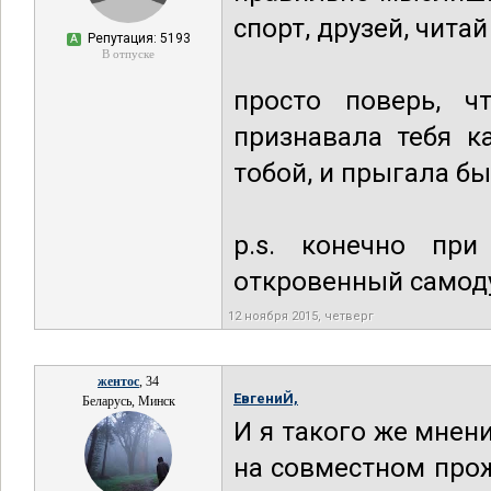
спорт, друзей, чита
Репутация: 5193
А
В отпуске
просто поверь, 
признавала тебя к
тобой, и прыгала бы
p.s. конечно пр
откровенный самод
12 ноября 2015, четверг
жентос
, 34
ЕвгениЙ,
Беларусь, Минск
И я такого же мнен
на совместном прож