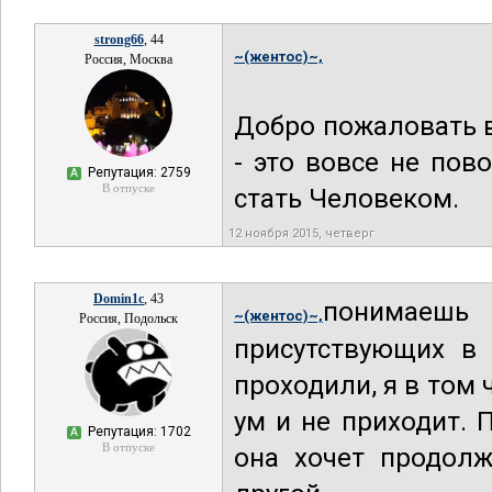
strong66
, 44
~(жентос)~,
Россия, Москва
Добро пожаловать в
- это вовсе не пов
Репутация: 2759
А
В отпуске
стать Человеком.
12 ноября 2015, четверг
Domin1c
, 43
понимаешь 
~(жентос)~,
Россия, Подольск
присутствующих в
проходили, я в том 
ум и не приходит. 
Репутация: 1702
А
В отпуске
она хочет продолж