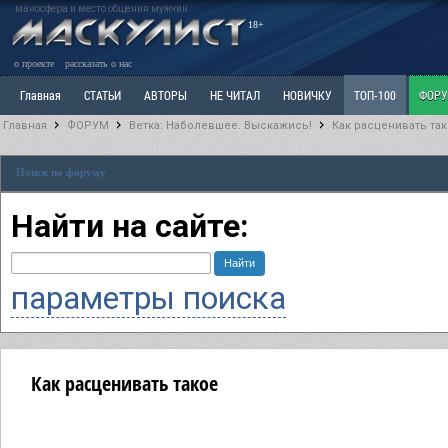
маносфера и место общения мужчин
18+
о проекте
рассказать о нас
Главная
СТАТЬИ
АВТОРЫ
НЕ ЧИТАЛ
НОВИЧКУ
ТОП-100
ФОР
Главная
ФОРУМ
Ветка: Наболевшее. Выскажись!
Как расценивать та
Ветка: Расстаюсь или Развожусь. САНЧАС
Ветка: Наболевшее. Выскажись!
Р
Поиск по форуму
РАЗДЕЛ: Разное
УЧЕБНИК
ТРИЛОГИЯ
ВИТРИНА
КОПИЛКА
ОТНОШ
Найти на сайте:
параметры поиска
Как расценивать такое