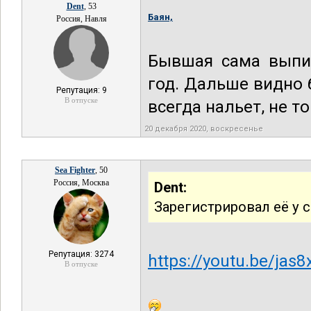
Dent
, 53
Баян,
Россия, Навля
Бывшая сама выпис
год. Дальше видно б
Репутация: 9
В отпуске
всегда нальет, не т
20 декабря 2020, воскресенье
Sea Fighter
, 50
Россия, Москва
Dent:
Зарегистрировал её у 
Репутация: 3274
https://youtu.be/jas
В отпуске