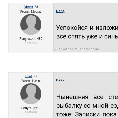
Alexan
, 58
Dent,
Россия, Москва
Успокойся и изложи
все спять уже и син
Репутация: 480
В отпуске
20 декабря 2020, воскресенье
Dent
, 53
Баян,
Россия, Навля
Нынешняя все сте
рыбалку со мной езд
Репутация: 9
В отпуске
тоже. Записки пока