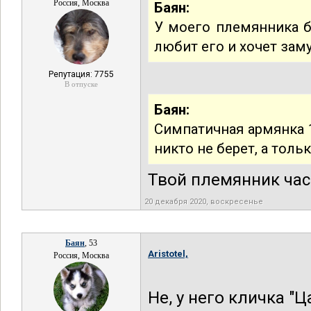
Россия, Москва
Баян:
У моего племянника б
любит его и хочет зам
Репутация: 7755
В отпуске
Баян:
Симпатичная армянка 1
никто не берет, а тольк
Твой племянник ча
20 декабря 2020, воскресенье
Баян
, 53
Aristotel,
Россия, Москва
Не, у него кличка "