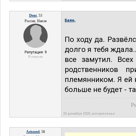
Dent
, 53
Баян,
Россия, Навля
По ходу да. Развёлс
долго я тебя ждала.
Репутация: 9
В отпуске
все замутил. Всех
родственников п
племянником. Я ей 
больше не будет - т
Р
20 декабря 2020, воскресенье
Aristotel
, 58