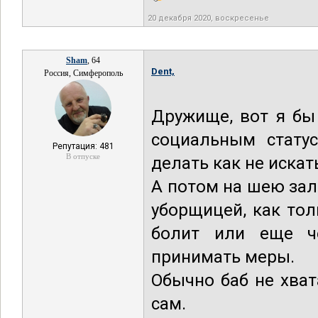
20 декабря 2020, воскресенье
Sham
, 64
Dent,
Россия, Симферополь
Дружище, вот я бы
социальным статус
Репутация: 481
В отпуске
делать как не иска
А потом на шею зале
уборщицей, как тол
болит или еще че
принимать меры.
Обычно баб не хват
сам.