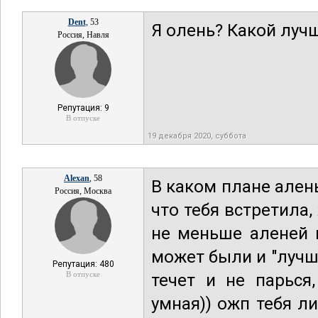
Dent
, 53
Я олень? Какой луч
Россия, Навля
Репутация: 9
В отпуске
19 декабря 2020, суббота
Alexan
, 58
В каком плане алень
Россия, Москва
что тебя встретила, 
не меньше аленей 
может были и "лучш
Репутация: 480
В отпуске
течет и не парься
умная)) ожп тебя ли