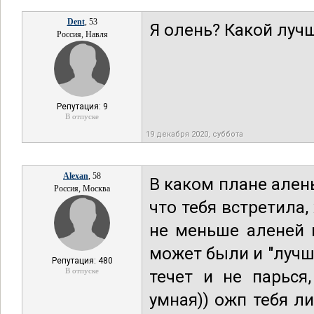
Dent
, 53
Я олень? Какой луч
Россия, Навля
Репутация: 9
В отпуске
19 декабря 2020, суббота
Alexan
, 58
В каком плане алень
Россия, Москва
что тебя встретила, 
не меньше аленей 
может были и "лучш
Репутация: 480
В отпуске
течет и не парься
умная)) ожп тебя ли