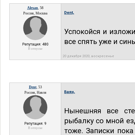
Alexan
, 58
Dent,
Россия, Москва
Успокойся и изложи
все спять уже и син
Репутация: 480
В отпуске
20 декабря 2020, воскресенье
Dent
, 53
Баян,
Россия, Навля
Нынешняя все сте
рыбалку со мной езд
Репутация: 9
В отпуске
тоже. Записки пока