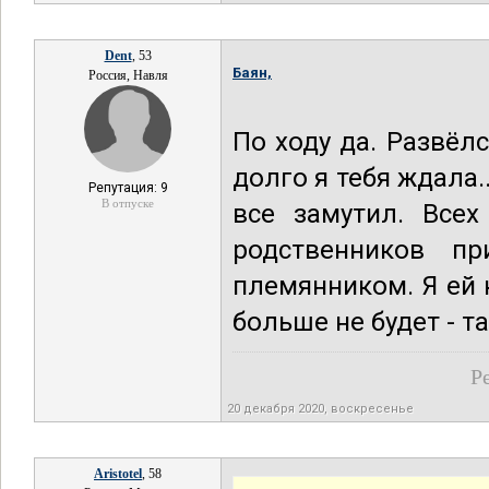
Dent
, 53
Баян,
Россия, Навля
По ходу да. Развёлс
долго я тебя ждала.
Репутация: 9
В отпуске
все замутил. Всех
родственников п
племянником. Я ей 
больше не будет - т
Р
20 декабря 2020, воскресенье
Aristotel
, 58