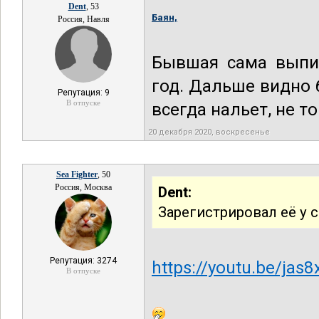
Dent
, 53
Баян,
Россия, Навля
Бывшая сама выпис
год. Дальше видно б
Репутация: 9
В отпуске
всегда нальет, не т
20 декабря 2020, воскресенье
Sea Fighter
, 50
Россия, Москва
Dent:
Зарегистрировал её у 
Репутация: 3274
https://youtu.be/jas
В отпуске