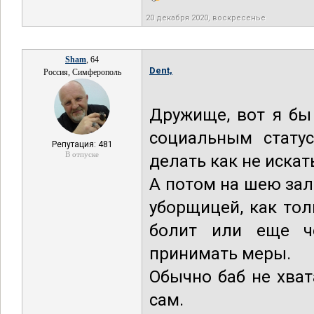
20 декабря 2020, воскресенье
Sham
, 64
Dent,
Россия, Симферополь
Дружище, вот я бы
социальным статус
Репутация: 481
В отпуске
делать как не иска
А потом на шею зале
уборщицей, как тол
болит или еще че
принимать меры.
Обычно баб не хват
сам.