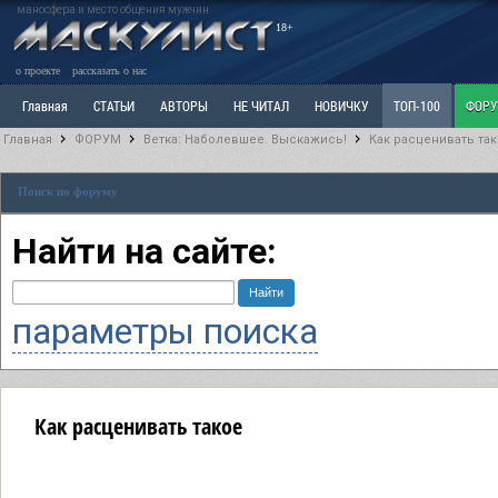
маносфера и место общения мужчин
18+
о проекте
рассказать о нас
Главная
СТАТЬИ
АВТОРЫ
НЕ ЧИТАЛ
НОВИЧКУ
ТОП-100
ФОР
Главная
ФОРУМ
Ветка: Наболевшее. Выскажись!
Как расценивать та
Ветка: Расстаюсь или Развожусь. САНЧАС
Ветка: Наболевшее. Выскажись!
Р
Поиск по форуму
РАЗДЕЛ: Разное
УЧЕБНИК
ТРИЛОГИЯ
ВИТРИНА
КОПИЛКА
ОТНОШ
Найти на сайте:
параметры поиска
Как расценивать такое