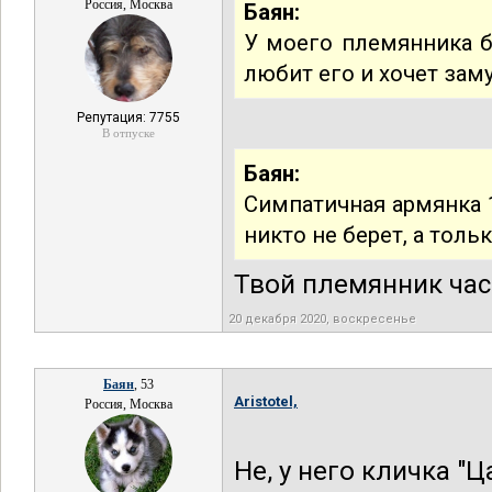
Россия, Москва
Баян:
У моего племянника б
любит его и хочет зам
Репутация: 7755
В отпуске
Баян:
Симпатичная армянка 1
никто не берет, а тольк
Твой племянник ча
20 декабря 2020, воскресенье
Баян
, 53
Aristotel,
Россия, Москва
Не, у него кличка "