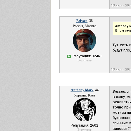
13 июня 202
Brissen
, 38
Россия, Москва
Anthony M
В том см
Тут есть 
будут пло
Репутация: 32461
А
В отпуске
13 июня 202
Anthony Marv
, 44
Brissen,
с 
Украина, Киев
в жопу, м
реалистич
точно при
мотива ни
буквально
спинные м
Репутация: 2602
виноват?"
В отпуске