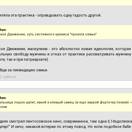
иляла эта практика - оправдывать одну гадость другой.
arv:
кое Движение, суть системного кризиса "проекта семья".
ое Движение, маскулизм - это абсолютно новая идеология, которая с
льную свободу мужчины и отказ от практики рассматривать мужчину к
те, так и при патриархате).
обще за ликвидацию семьи.
0, суббота
arv:
альница пошло шутит, какой я клевый самец (и еще закрой форточку позязя) —
ном.
 днях смотрел пинтосовское кино, современное, там одна 3,14здолизка
упер!" И ничо, никакой истерии по этому повод. Но если подобное баб