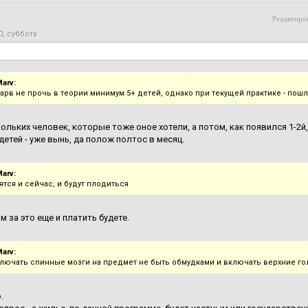
Редактиров
0, суббота
arv:
арв не прочь в теории минимум 5+ детей, однако при текущей практике - пошло
ольких человек, которые тоже оное хотели, а потом, как появился 1-2й, 
детей - уже вынь, да полож полтос в месяц.
arv:
ятся и сейчас, и будут плодиться
м за это еще и платить будете.
arv:
ключать спинные мозги на предмет не быть обмудками и включать верхние г
.