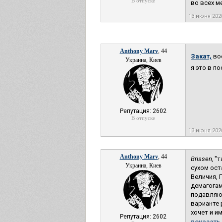
В отпуске
во всех м
13 июня 202
Anthony Marv
, 44
Закат,
во
Украина, Киев
я это в п
Репутация: 2602
В отпуске
13 июня 202
Anthony Marv
, 44
Brissen,
"т
Украина, Киев
сухом ост
Величия, 
демагогам
подавляю
варианте 
хочет и и
Репутация: 2602
показать 