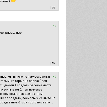
ку пола?
|
#5
+1
 несправедливо
|
#6
тива, мы ничего не намуссируем. в
+1
ограмм, которые на словах "для
ть деньги + создать рабочие места
то учитывает 2. тем не менее
енной семье как адекватном
и ее создать, поскольку их никто не
 создавайте ☺ моя программа это ...