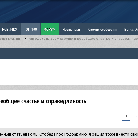
НОВИЧКУ
ТОП-100
ФОРУМ
Новые темы
Свежие сообщения
Ветка: 
рава мужчин!
как сделать всем хорошо и всеобщее счастье и справедливо
ка: Наболевшее. Выскажись!
РАЗДЕЛ: Мы и Женщины
РАЗДЕЛ: Маскулизм, МД и
ИТРИНА
КОПИЛКА
ОТНОШЕНИЯ
сеобщее счастье и справедливость
1
2
нный статьей Ромы Стобеда про Родоармию, я решил тоже внести сво