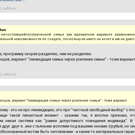
0, суббота
arv:
 несостоявшейся/утраченной семье как адекватном варианте размножени
альной невозможности ее создать, поскольку их никто не хочет и им не дают
е, программу скорее разделяю, чем не разделяю.
онцов, вариант "ликвидация семьи через усиление семьи" - тоже вариант
0, суббота
концов, вариант "ликвидация семьи через усиление семьи" - тоже вариант.
ному - это не про ликвидацию, это про "честный свободный выбор" с п
 еще такой пикантный момент - скажем так, я вполне признаю, ч
ма некая система как "рамки допустимого поведения индивида". 
 друг друг е...ики с пьяными воплями под вашими окнами (грубый, но 
 обоснованный мотив быть человеками - и какие-то материальные гарант