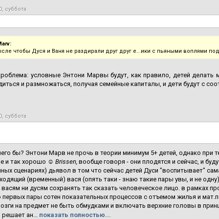
0, суббота
arv:
ысле чтобы Дуся и Ваня не раздирали друг друг е...ики с пьяными воплями п
проблема: условные Энтони Марвы будут, как правило, детей делать 
диться и размножаться, получая семейные капиталы, и дети будут с с
0, суббота
чего бы? Энтони Марв не прочь в теории минимум 5+ детей, однако при 
не и так хорошо ☺
Brissen,
вообще говоря - они плодятся и сейчас, и буд
ных сценариях) дьявол в том что сейчас детей Дуси "воспитывает" сама
ходящий (временный) вася (опять таки - знаю такие пары увы, и не одну
 васям ни дусям сохранять так сказать человеческое лицо. в рамках пр
 первых пары сотен показательных процессов с отъемом жилья и мат.п
озги на предмет не быть обмудками и включать верхние головы в принци
 решает ан...
показать полностью...