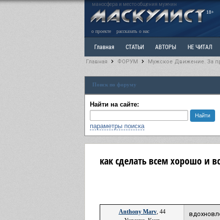
маносфера и место общения мужчин
18+
о проекте
рассказать о нас
Главная
СТАТЬИ
АВТОРЫ
НЕ ЧИТАЛ
Главная
ФОРУМ
Мужское Движение. За п
Ветка: Расстаюсь или Развожусь. САНЧАС
Вет
Поиск по форуму
РАЗДЕЛ: Разное
УЧЕБНИК
ТРИЛОГИЯ
В
Найти на сайте:
параметры поиска
как сделать всем хорошо и в
Anthony Marv
, 44
вдохновле