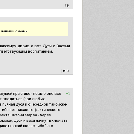
|
#9
од вашими окнами
максимум двоих, а вот Дуси с Васями
оответствующим воспитанием.
|
#10
текущей практике - пошло оно все
+1
ут плодиться (при любых
 пьяная дуся и очередной такой-же-
). ибо нет никакого фактического
оекта Энтони Марва - через
омощи, дуси и васи начнут включать
пе (тонкий нюанс - ибо "кто