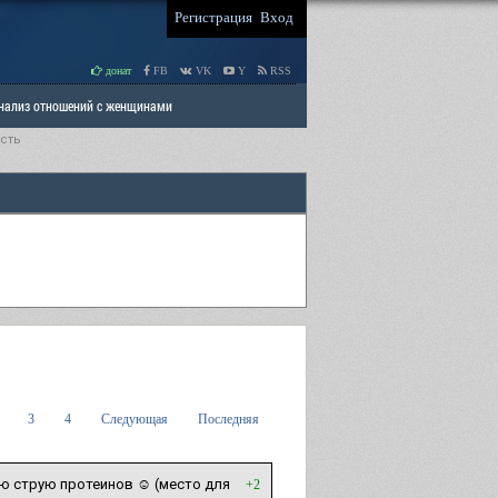
Регистрация
Вход
донат
FB
VK
Y
RSS
Анализ отношений с женщинами
сть
 права мужчин
РАЗДЕЛ: Отцы и Дети
3
4
Следующая
Последняя
ю струю протеинов ☺ (место для
+2