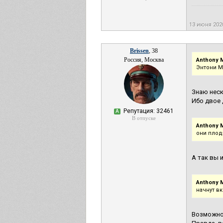
13 июня 202
Brissen
, 38
Россия, Москва
Anthony M
Энтони М
Знаю неск
Ибо двое 
Репутация: 32461
А
В отпуске
Anthony M
они плод
А так вы и
Anthony M
начнут в
Возможно