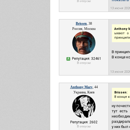
В отпуске
13 июня 202
Brissen
, 38
Россия, Москва
Anthony M
ыхают о
принципи
В принцип
В конце к
Репутация: 32461
А
В отпуске
13 июня 202
Anthony Marv
, 44
Украина, Киев
Brissen:
В конце 
ну почест
тут есть
необходи
раздирали
Репутация: 2602
В отпуске
у них был