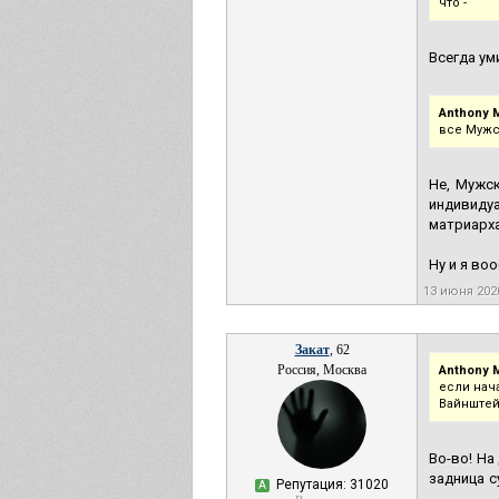
что -
Всегда ум
Anthony M
все Мужс
Не, Мужск
индивидуа
матриарха
Ну и я во
13 июня 202
Закат
, 62
Россия, Москва
Anthony M
если нач
Вайнштей
Во-во! На
задница с
Репутация: 31020
А