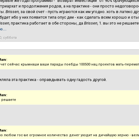
первые же годы программы - "возврат инвестиций" от 90% брачующихся
триархат и продолжения родов, а на практике - они просто недогово
ты.
Brissen,
за свой счет - пусть играются как им угодно. хоть в латекс д
 будет ибо у них появится типа опус деи - как сделать всем хорошо и 
issen,
практика работает в обе стороны, да
Brissen,
1. вы это не решаете
...
0, суббота
arv:
 счет сейчас крымнаши ваши парады поебды 100500 нац.проектов мать-перемат
иляла эта практика - оправдывать одну гадость другой.
arv:
е решаете
arv:
о любом гос-ве огромное количество денег уходит на дичайшую херню - вели