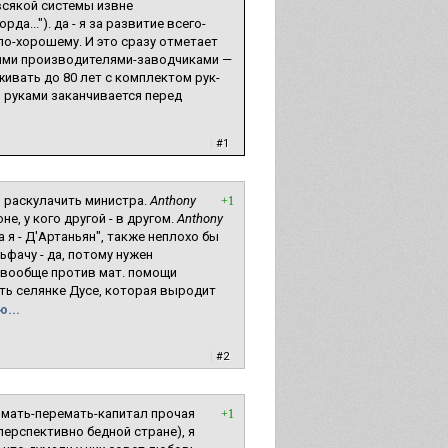
всякой системы извне
а..."). да - я за развитие всего-
 по-хорошему. И это сразу отметает
дыми производителями-заводчиками —
живать до 80 лет с комплектом рук-
ь руками заканчивается перед
|
#1
 раскулачить министра.
Anthony
+1
не, у кого другой - в другом.
Anthony
а я - Д'Артаньян", также неплохо бы
льфачу - да, потому нужен
 вообще против мат. помощи
ать селянке Дусе, которая выродит
...
|
#2
 мать-перемать-капитал прочая
+1
зперспективно бедной стране), я