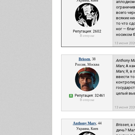
Украина, Киев
аплодисме
ограничив
всего чер
всякие не
то что сд
ног — бла
Репутация: 2602
носиком б
В отпуске
13 июня 202
Brissen
, 38
Anthony Ma
Россия, Москва
Marv,
А как
Marv,
Я, в 
ввести то 
контроли
государст
целый выво
Репутация: 32461
А
В отпуске
13 июня 202
Anthony Marv
, 44
Brissen,
а 
Украина, Киев
дичь? Мал