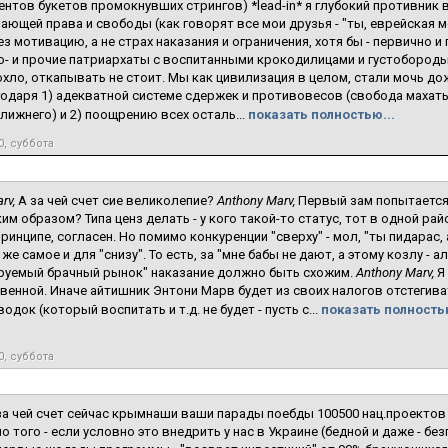
нтов букетов промокнувших стрингов) *lead-in* я глубокий противник 
ающей права и свободы (как говорят все мои друзья - "ты, еврейская морд
ез мотивацию, а не страх наказания и ограничения, хотя бы - первично и
о- и прочие патриархаты с воспитанными крокодилицами и густоборо
охло, откапывать не стоит. Мы как цивилизация в целом, стали мочь до
годаря 1) адекватной системе сдержек и противовесов (свобода махат
лижнего) и 2) поощрению всех осталь...
показать полностью...
0, суббота
rv,
А за чей счет сие великолепие?
Anthony Marv,
Первый зам попытается
им образом? Типа ценз делать - у кого такой-то статус, тот в одной райо
принципе, согласен. Но помимо конкуренции "сверху" - мол, "ты пидарас, 
же самое и для "снизу". То есть, за "мне бабы не дают, а этому козлу - а
руемый брачный рынок" наказание должно быть схожим.
Anthony Marv,
Я
венной. Иначе айтишник Энтони Марв будет из своих налогов отстегив
док (который воспитать и т.д. не будет - пусть с...
показать полностью
0, суббота
за чей счет сейчас крымнаши ваши парады поебды 100500 нац.проектов
о того - если условно это внедрить у нас в Украине (бедной и даже - бе