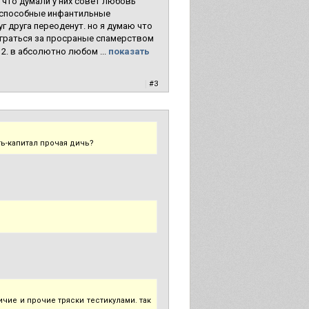
 что думали у них совет любовь
роспособные инфантильные
руг друга переоденут. но я думаю что
отыграться за просраные спамерством
 2. в абсолютно любом ...
показать
|
#3
ь-капитал прочая дичь?
чие и прочие тряски тестикулами. так