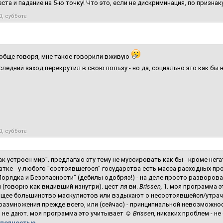
еста и падание на 5-ю точку! Что это, если не дискриминация, по призна
0, суббота
обще говоря, мне такое говорили вживую
оследний заход перекрутил в свою пользу - но да, социально это как бы
0, суббота
ак устроен мир". предлагаю эту тему не муссировать как бы - кроме нега
атке - у любого "состоявшегося" государства есть масса расходных пр
Порядка и Безопасности" (дебилы одобряэ!) - на деле просто разворова
 (говорю как видивший изнутри). цест ля ви.
Brissen,
1. моя программа э
щее большинство маскулистов или вздыхают о несостоявшейся/утрач
размножения прежде всего, или (сейчас) - принципиальной невозможност
м не дают. моя программа это учитывает ☺
Brissen,
никаких проблем - не
полностью...