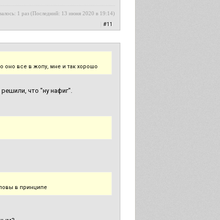
алось: 1 раз (Последний: 13 июня 2020 в 19:14)
|
#11
 оно все в жопу, мне и так хорошо
решили, что "ну нафиг".
оловы в принципе