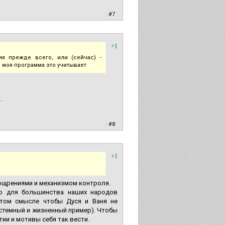
|
#7
+1
я прежде всего, или (сейчас) -
. моя программа это учитывает
.
|
#8
+1
оощрениями и механизмом контроля.
то для большинства наших народов
В том смысле чтобы Дуся и Ваня не
системный и жизненный пример). Чтобы
ии и мотивы себя так вести.