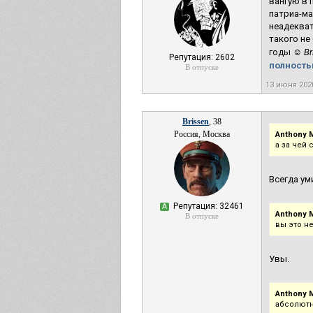
вангую в 
патриа-ма
неадеква
такого не
годы ☺
Br
Репутация: 2602
полностью
В отпуске
13 июня 202
Brissen
, 38
Россия, Москва
Anthony M
а за чей
Всегда ум
Репутация: 32461
А
Anthony M
В отпуске
вы это н
Увы.
Anthony M
абсолютн