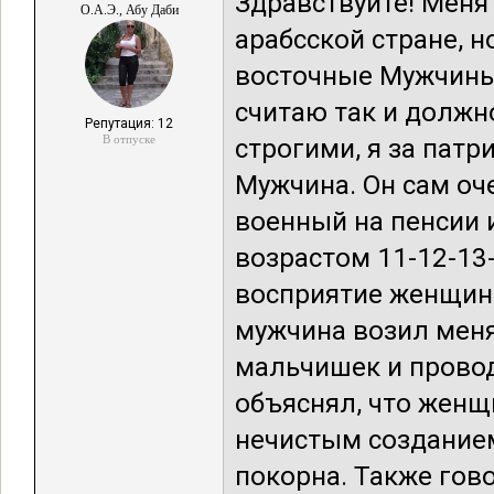
Здравствуйте! Меня 
О.А.Э., Абу Даби
арабсской стране, н
восточные Мужчины 
считаю так и должн
Репутация: 12
В отпуске
строгими, я за патр
Мужчина. Он сам оч
военный на пенсии 
возрастом 11-12-13-
восприятие женщины.
мужчина возил меня 
мальчишек и провод
объяснял, что женщ
нечистым созданием
покорна. Также гов