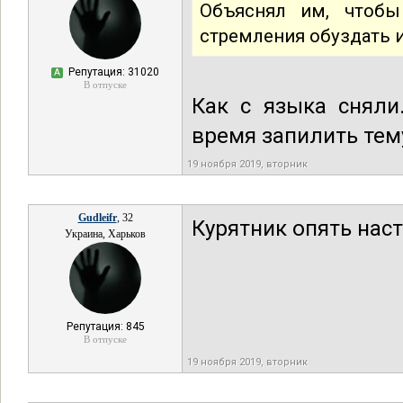
Объяснял им, чтобы
стремления обуздать 
Репутация: 31020
А
В отпуске
Как с языка сняли
время запилить тем
19 ноября 2019, вторник
Gudleifr
, 32
Курятник опять нас
Украина, Харьков
Репутация: 845
В отпуске
19 ноября 2019, вторник