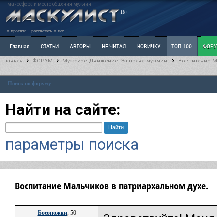
маносфера и место общения мужчин
18+
о проекте
рассказать о нас
Главная
СТАТЬИ
АВТОРЫ
НЕ ЧИТАЛ
НОВИЧКУ
ТОП-100
ФОР
Главная
ФОРУМ
Мужское Движение. За права мужчин!
Воспитание М
Ветка: Расстаюсь или Развожусь. САНЧАС
Ветка: Наболевшее. Выскажись!
Р
Поиск по форуму
РАЗДЕЛ: Разное
УЧЕБНИК
ТРИЛОГИЯ
ВИТРИНА
КОПИЛКА
ОТНОШ
Найти на сайте:
параметры поиска
Воспитание Мальчиков в патриархальном духе.
Босоножки
, 50