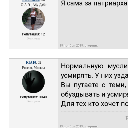
Я сама за патриарха
О.А.Э., Абу Даби
Репутация: 12
В отпуске
19 ноября 2019, вторник
KIA10
, 62
Нормальную мусли
Россия, Москва
усмирять. У них узд
Вы путаете с теми,
обуздывать и усмир
Репутация: 3040
В отпуске
Для тех кто хочет 
Р
19 ноября 2019, вторник