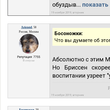
обуздыв...
показать 
19 ноября 2019, вторник
Aristotel
, 58
Россия, Москва
Босоножки:
Что вы думаете об это
Репутация: 7755
Абсолютно с этим М
В отпуске
Но Бриссен скорее
воспитании узреет 
Р
19 ноября 2019, вторник
Босоножки
, 50