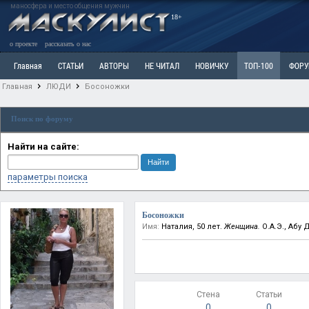
маносфера и место общения мужчин
18+
о проекте
рассказать о нас
Главная
СТАТЬИ
АВТОРЫ
НЕ ЧИТАЛ
НОВИЧКУ
ТОП-100
ФОР
Главная
ЛЮДИ
Босоножки
Ветка: Расстаюсь или Развожусь. САНЧАС
Ветка: Наболевшее. Выскажись!
Р
Поиск по форуму
РАЗДЕЛ: Разное
УЧЕБНИК
ТРИЛОГИЯ
ВИТРИНА
КОПИЛКА
ОТНОШ
Найти на сайте:
параметры поиска
Босоножки
Имя:
Наталия, 50 лет.
Женщина.
О.А.Э., Абу 
Стена
Статьи
0
0