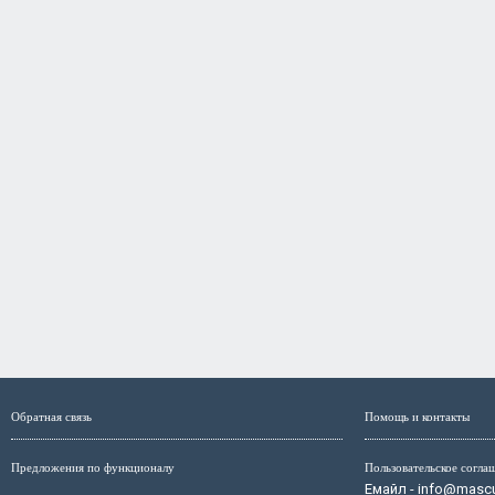
Обратная связь
Помощь и контакты
Предложения по функционалу
Пользовательское согла
Емайл - info@mascul