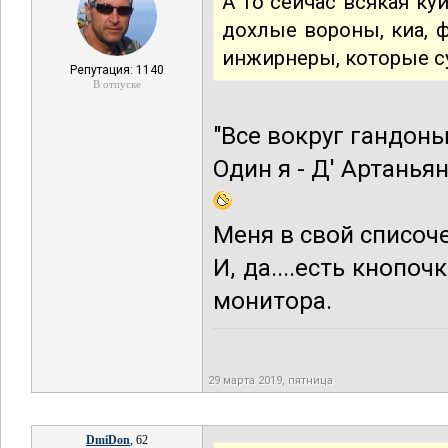
А то сейчас всякая ку
дохлые вороны, киа, 
инжирнеры, которые с
Репутация: 1140
В отпуске
"Все вокруг гандоны
Один я - Д' Артаньян
Меня в свой списоче
И, да....есть кнопо
монитора.
29 марта 2019, пятница
DmiDon
, 62