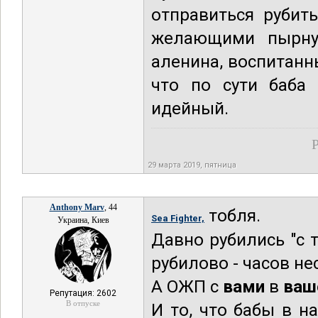
отправиться рубит
желающими пырнут
аленина, воспитанн
что по сути баба
идейный.
Р
29 марта 2019, пятница
Anthony Marv
, 44
тобля.
Sea Fighter,
Украина, Киев
Давно рубились "с 
рубилово - часов не
А ОЖП с
вами
в
ваш
Репутация: 2602
В отпуске
И то, что бабы в н