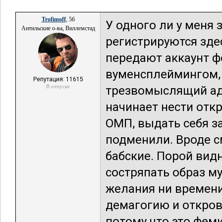
Trofimoff
, 56
У одного ли у меня
Антильские о-ва, Виллемстад
регистрируются здес
передают аккаунт 
вуменсплеймингом, 
Репутация: 11615
В отпуске
трезвомыслящий ад
начинает нести отк
ОМП, выдать себя з
подменили. Вроде с
бабские. Порой видн
состряпать образ му
желания ни времени,
демагогию и откров
потому что это фем