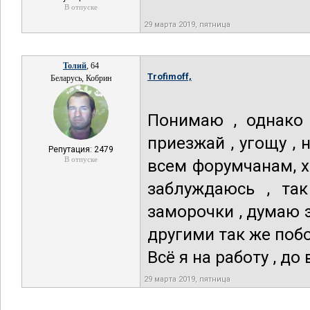
В отпуске
29 марта 2019, пятница
Толий
, 64
Trofimoff,
Беларусь, Кобрин
Понимаю , однако 
приезжай , угощу , 
Репутация: 2479
В отпуске
всем форумчанам, х
заблуждаюсь , та
заморочки , думаю э
другими так же побо
Всё я на работу , до
29 марта 2019, пятница