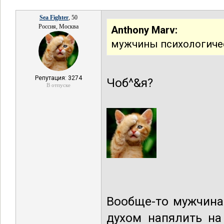
Sea Fighter
, 50
Россия, Москва
Anthony Marv:
мужчины психологичес
Репутация: 3274
Чоб^&я?
В отпуске
Вообще-то мужчина
духом напялить на