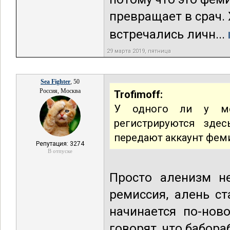
превращает в срач.
встречались личн...
29 марта 2019, пятница
Sea Fighter
, 50
Россия, Москва
Trofimoff:
У одного ли у ме
регистрируются зде
передают аккаунт фем
Репутация: 3274
В отпуске
Просто аленизм не
ремиссия, алень с
начинается по-нов
говорят, что бабора