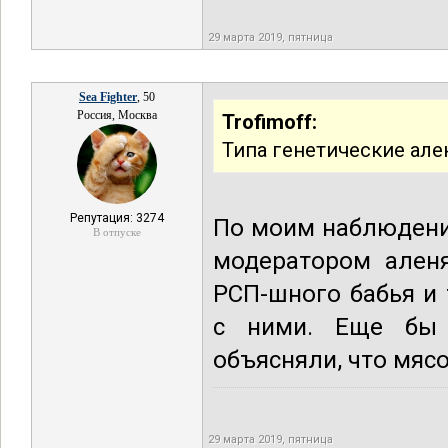
29 марта 2019, пятница
Sea Fighter
, 50
Россия, Москва
Trofimoff:
Типа генетические але
Репутация: 3274
По моим наблюдения
В отпуске
модератором аленя
РСП-шного бабья и
с ними. Еще бы 
объясняли, что мяс
29 марта 2019, пятница