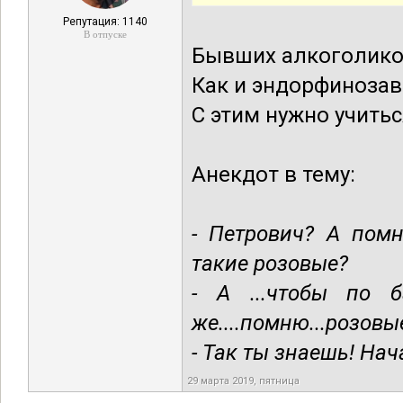
Репутация: 1140
В отпуске
Бывших алкоголико
Как и эндорфиноза
С этим нужно учитьс
Анекдот в тему:
- Петрович? А пом
такие розовые?
- А ...чтобы по 
же....помню...розовые
- Так ты знаешь! Нач
29 марта 2019, пятница