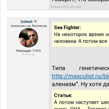
29 марта 2019, пятница
Trofimoff
, 56
Антильские о-ва, Виллемстад
Sea Fighter:
На некоторое время н
человека. А потом все
Репутация: 11615
В отпуске
Типа генетиче
http://masculist.ru/
аленизм". Ну хотя да
Статья:
А потом наступает шес