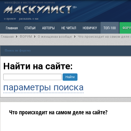
маносфера и место общения мужчин
18+
о проекте
рассказать о нас
Главная
СТАТЬИ
АВТОРЫ
НЕ ЧИТАЛ
НОВИЧКУ
ТОП-100
ФОР
Главная
ФОРУМ
О женщинах вообще
Что происходит на самом деле 
Ветка: Расстаюсь или Развожусь. САНЧАС
Ветка: Наболевшее. Выскажись!
Р
Поиск по форуму
РАЗДЕЛ: Разное
УЧЕБНИК
ТРИЛОГИЯ
ВИТРИНА
КОПИЛКА
ОТНОШ
Найти на сайте:
параметры поиска
Что происходит на самом деле на сайте?