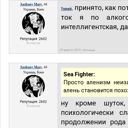
Anthony Marv
, 44
принято, как по
Толий,
Украина, Киев
ток я по алког
интеллигентская, д
Репутация: 2602
В отпуске
29 марта 2019, пятница
Anthony Marv
, 44
Украина, Киев
Sea Fighter:
Просто аленизм неизл
алень становится похо
ну кроме шуток,
Репутация: 2602
В отпуске
психологически с
продолжении рода 