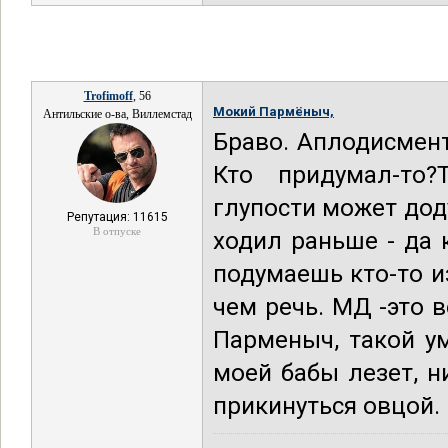
Trofimoff
, 56
Мокий Пармёныч,
Антильские о-ва, Виллемстад
Браво. Аплодисмент
Кто придумал-то
глупости может доду
Репутация: 11615
В отпуске
ходил раньше - да 
подумаешь кто-то и
чем речь. МД -это 
Парменыч, такой у
моей бабы лезет, н
прикинуться овцой.