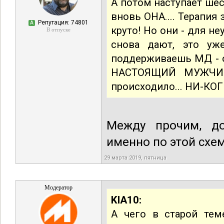
А потом наступает шест
вновь ОНА.... Терапия 
Репутация: 74801
А
круто! Но они - для не
В отпуске
снова дают, это уж
поддерживаешь МД - о
НАСТОЯЩИЙ МУЖЧИН
происходило... НИ-КОГ -
Между прочим, до
именно по этой схем
29 марта 2019, пятница
Модератор
KIA10:
А чего в старой те