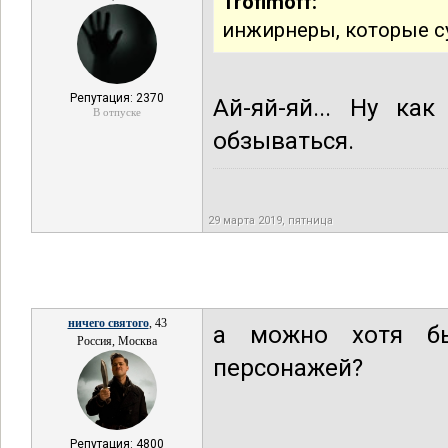
Trofimoff:
инжирнеры, которые с
Репутация: 2370
Ай-яй-яй... Ну ка
В отпуске
обзываться.
29 марта 2019, пятница
ничего святого
, 43
а можно хотя бы
Россия, Москва
персонажей?
Репутация: 4800