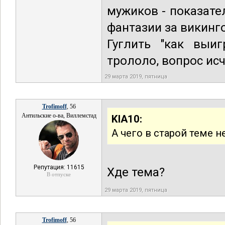
мужиков - показател
фантазии за викинг
Гуглить "как выиг
трололо, вопрос ис
29 марта 2019, пятница
Trofimoff
, 56
Антильские о-ва, Виллемстад
KIA10:
А чего в старой теме 
Репутация: 11615
Хде тема?
В отпуске
29 марта 2019, пятница
Trofimoff
, 56