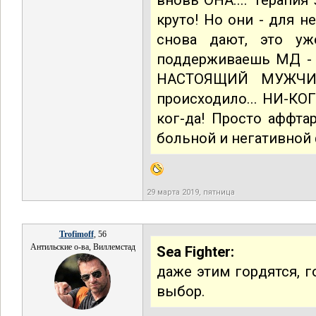
вновь ОНА.... Терапия
круто! Но они - для н
снова дают, это уж
поддерживаешь МД - о
НАСТОЯЩИЙ МУЖЧИ
происходило... НИ-КОГ 
ког-да! Просто аффт
больной и негативной 
29 марта 2019, пятница
Trofimoff
, 56
Антильские о-ва, Виллемстад
Sea Fighter:
даже этим гордятся, г
выбор.