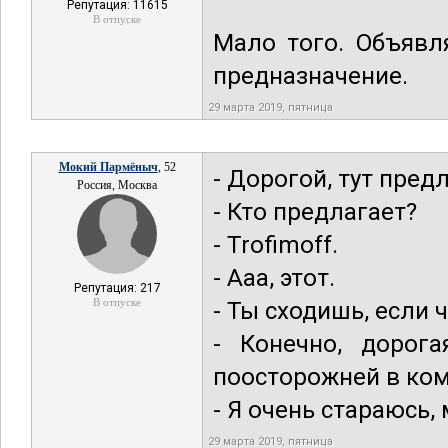
Репутация: 11615
В отпуске
Мало того. Объявл
предназначение.
29 марта 2019, пятница
Мокий Пармёныч
, 52
- Дорогой, тут пред
Россия, Москва
- Кто предлагает?
- Trofimoff.
- Ааа, этот.
Репутация: 217
В отпуске
- Ты сходишь, если 
- Конечно, дорога
поосторожней в ком
- Я очень стараюсь,
29 марта 2019, пятница