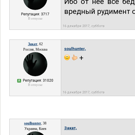
Ибо от нее все бед
вредный рудимент о
Репутация: 3717
В отпуске
16 декабря 2017, суббота
Закат
, 62
soulhunter,
Россия, Москва
+
Репутация: 31020
А
В отпуске
16 декабря 2017, суббота
soulhunter
, 38
Закат,
Украина, Киев