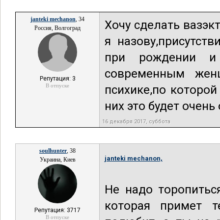
janteki mechanon
, 34
Хочу сделать вазэ
Россия, Волгоград
я назову,присутст
при рождении и 
современным жен
Репутация: 3
В отпуске
психике,по которой
них это будет очень
16 декабря 2017, суббота
soulhunter
, 38
janteki mechanon,
Украина, Киев
Не надо торопитьс
которая примет т
Репутация: 3717
В отпуске