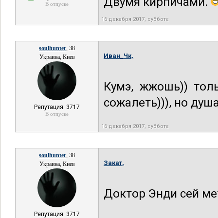
Двумя кирпичами.
В отпуске
16 декабря 2017, суббота
soulhunter
, 38
Иван_Чк,
Украина, Киев
Кумэ, жжошь)) тол
сожалеть))), но душ
Репутация: 3717
В отпуске
16 декабря 2017, суббота
soulhunter
, 38
Закат,
Украина, Киев
Доктор Энди сей ме
Репутация: 3717