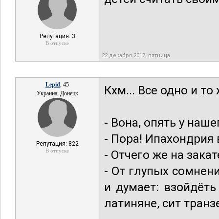
Репутация: 3
В отпуске
22 декабря 2017, пятница
Lepid
, 45
Кхм... Все одно и то 
Украина, Донецк
- Вона, опять у наш
- Пора! Ипахондрия 
Репутация: 822
В отпуске
- Отчего же на зака
- От глупых сомнен
и думает: взойдёть
латиняне, сит транз