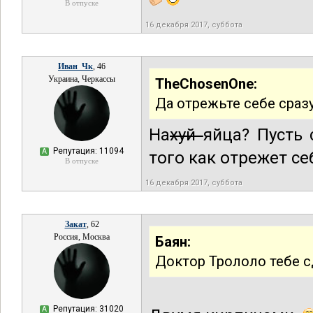
В отпуске
16 декабря 2017, суббота
Иван_Чк
, 46
Украина, Черкассы
TheChosenOne:
Да отрежьте себе сраз
На
хуй
яйца? Пусть
Репутация: 11094
А
того как отрежет се
В отпуске
16 декабря 2017, суббота
Закат
, 62
Россия, Москва
Баян:
Доктор Трололо тебе с
Репутация: 31020
А