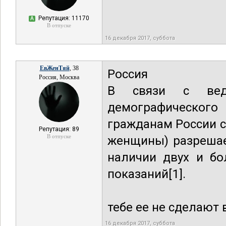
Репутация: 11170
А
В отпуске
16 декабря 2017, суббота
ЕвЖенТяй
, 38
Россия
Россия, Москва
В связи с вед
демографического
гражданам России с
Репутация: 89
В отпуске
женщины) разрешае
наличии двух и бо
показаний[1].
тебе ее не сделают 
16 декабря 2017, суббота