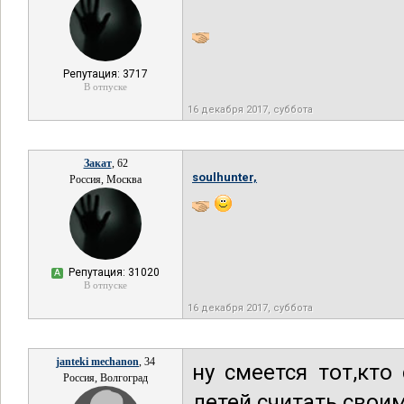
Репутация: 3717
В отпуске
16 декабря 2017, суббота
Закат
, 62
soulhunter,
Россия, Москва
Репутация: 31020
А
В отпуске
16 декабря 2017, суббота
janteki mechanon
, 34
ну смеется тот,кто
Россия, Волгоград
детей считать свои