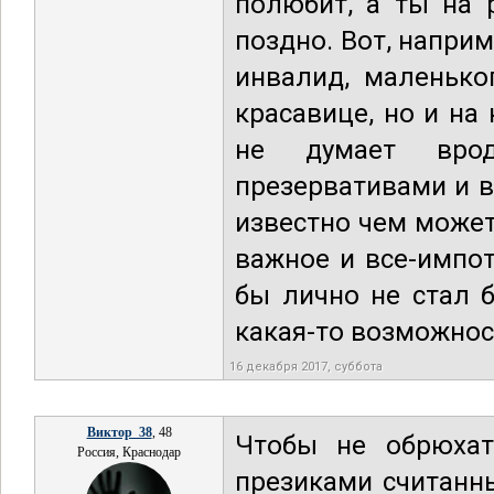
полюбит, а ты на 
поздно. Вот, напри
инвалид, маленько
красавице, но и на
не думает врод
презервативами и в
известно чем может
важное и все-импот
бы лично не стал 
какая-то возможнос
16 декабря 2017, суббота
Виктор_38
, 48
Чтобы не обрюхат
Россия, Краснодар
презиками считанны