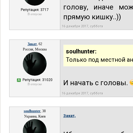
голову, иначе мо
Репутация: 3717
В отпуске
прямую кишку..))
16 декабря 2017, суббота
Закат
, 62
Россия, Москва
soulhunter:
Только под местной а
Репутация: 31020
А
И начать с головы.
В отпуске
16 декабря 2017, суббота
soulhunter
, 38
Закат,
Украина, Киев