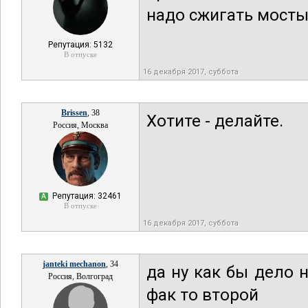
надо сжигать мосты
Репутация: 5132
В отпуске
16 декабря 2017, суббота
Brissen
, 38
Хотите - делайте.
Россия, Москва
Репутация: 32461
А
В отпуске
16 декабря 2017, суббота
janteki mechanon
, 34
да ну как бы дело 
Россия, Волгоград
фак то второй