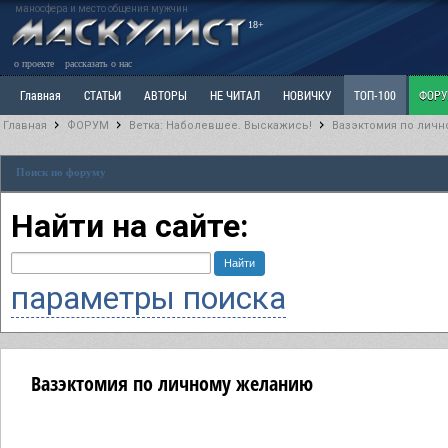
маносфера и место общения мужчин
18+
о проекте
рассказать о нас
Главная
СТАТЬИ
АВТОРЫ
НЕ ЧИТАЛ
НОВИЧКУ
ТОП-100
ФОР
Главная
ФОРУМ
Ветка: Наболевшее. Выскажись!
Вазэктомия по лич
Ветка: Расстаюсь или Развожусь. САНЧАС
Ветка: Наболевшее. Выскажись!
Р
Поиск по форуму
РАЗДЕЛ: Разное
УЧЕБНИК
ТРИЛОГИЯ
ВИТРИНА
КОПИЛКА
ОТНОШ
Найти на сайте:
параметры поиска
Вазэктомия по личному желанию