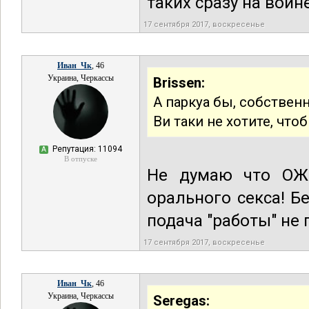
таких сразу на войн
17 сентября 2017, воскресенье
Иван_Чк
, 46
Украина, Черкассы
Brissen:
А паркуа бы, собственн
Ви таки не хотите, чт
Репутация: 11094
А
В отпуске
Не думаю что ОЖП
орального секса! Б
подача "работы" не 
17 сентября 2017, воскресенье
Иван_Чк
, 46
Украина, Черкассы
Seregas: