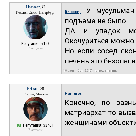
Hammer
, 42
У мусульман 
Brissen,
Россия, Санкт-Петербург
подъема не было.
ДА и упадок мо
Окочуриться можно о
Репутация: 6153
В отпуске
Но если сосед скон
печень это безопасно
18 сентября 2017, понедельник
Brissen
, 38
Hammer,
Россия, Москва
Конечно, по разн
матриархат-то вызв
женщинами объектив
Репутация: 32461
А
В отпуске