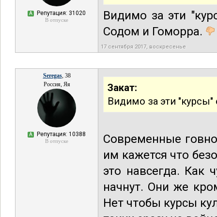
Видимо за эти "кур
Репутация: 31020
А
В отпуске
Содом и Гоморра.
17 сентября 2017, воскресенье
Seregas
, 38
Россия, Яя
Закат:
Видимо за эти "курсы"
Репутация: 10388
А
Современные говно
В отпуске
им кажется что без
это навсегда. Как 
начнут. Они же кро
Нет чтобы курсы кул