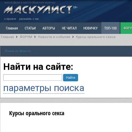
маносфера и место общения мужчин
18+
о проекте
рассказать о нас
Главная
СТАТЬИ
АВТОРЫ
НЕ ЧИТАЛ
НОВИЧКУ
ТОП-100
ФОР
Главная
ФОРУМ
Новости и события
Курсы орального секса
Ветка: Расстаюсь или Развожусь. САНЧАС
Ветка: Наболевшее. Выскажись!
Р
Поиск по форуму
РАЗДЕЛ: Разное
УЧЕБНИК
ТРИЛОГИЯ
ВИТРИНА
КОПИЛКА
ОТНОШ
Найти на сайте:
параметры поиска
Курсы орального секса