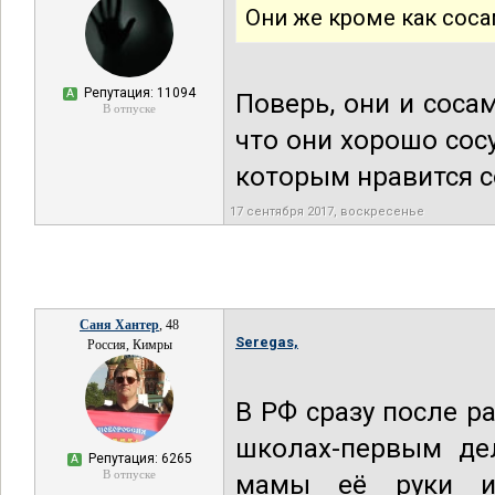
Они же кроме как сос
Репутация: 11094
А
Поверь, они и соса
В отпуске
что они хорошо сос
которым нравится с
17 сентября 2017, воскресенье
Саня Хантер
, 48
Seregas,
Россия, Кимры
В РФ сразу после р
школах-первым дел
Репутация: 6265
А
В отпуске
мамы её руки и