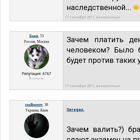
наследственной...
17 сентября 2017, воскресенье
Баян
, 53
Зачем платить де
Россия, Москва
человеком? Было 
будет против таких 
Репутация: 6767
В отпуске
17 сентября 2017, воскресенье
soulhunter
, 38
Seregas,
Украина, Киев
Зачем валить?) бр
сдают экзамен на п