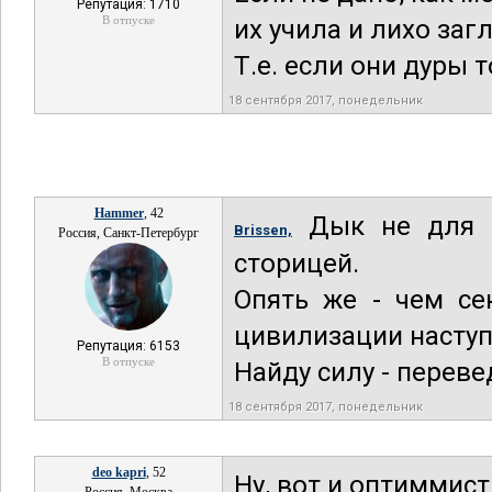
Репутация: 1710
В отпуске
их учила и лихо за
Т.е. если они дуры 
18 сентября 2017, понедельник
Hammer
, 42
Дык не для ва
Brissen,
Россия, Санкт-Петербург
сторицей.
Опять же - чем се
цивилизации наступ
Репутация: 6153
В отпуске
Найду силу - переве
18 сентября 2017, понедельник
deo kapri
, 52
Ну, вот и оптиммист