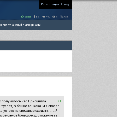
Регистрация
Вход
донат
FB
VK
Y
RSS
Анализ отношений с женщинами
 права мужчин
РАЗДЕЛ: Отцы и Дети
ак получилось что Присцилла
+1
 туалет, в башне Хэнкока. И я сказал
спеть на свидание сходить. ... ...Я
о моё самое большое достижение за