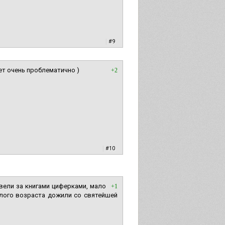
|
#9
дет очень проблематично )
+2
|
#10
вели за книгами циферками, мало
+1
лого возраста дожили со святейшей