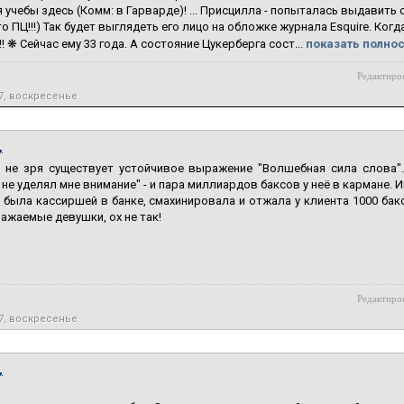
учебы здесь (Комм: в Гарварде)! ... Присцилла - попыталась выдавить слез
то ПЦ!!!) Так будет выглядеть его лицо на обложке журнала Esquire. Ког
! ❋ Сейчас ему 33 года. А состояние Цукерберга сост...
показать полнос
Редактиров
7, воскресенье
,
е не зря существует устойчивое выражение "Волшебная сила слова"
 не уделял мне внимание" - и пара миллиардов баксов у неё в кармане. 
 была кассиршей в банке, смахинировала и отжала у клиента 1000 бакс
важаемые девушки, ох не так!
Редактиров
7, воскресенье
,