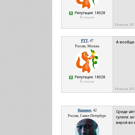
Репутация: 18028
А
В отпуске
18 июня 201
РТТ
, 47
А вообще.
Россия, Москва
Репутация: 18028
А
В отпуске
18 июня 201
Hammer
, 42
Среди айт
Россия, Санкт-Петербург
гуляли а
верой во 