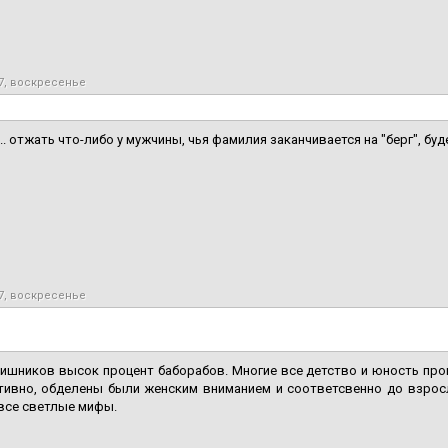
7, воскресенье
.. отжать что-либо у мужчины, чья фамилия заканчивается на "берг", бу
7, воскресенье
ишников высок процент баборабов. Многие все детство и юность про
ктивно, обделены были женским вниманием и соответсвенно до взрос
все светлые мифы.