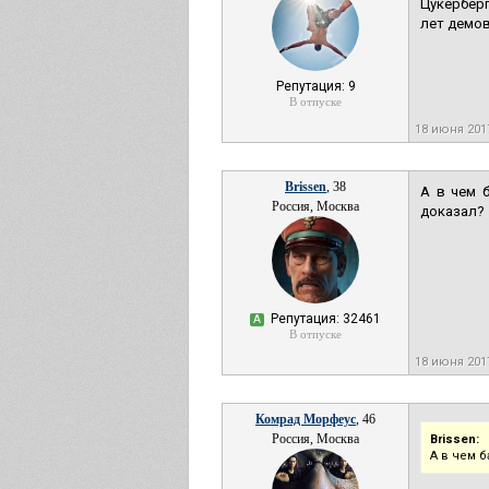
Цукерберг
лет демов
Репутация: 9
В отпуске
18 июня 201
Brissen
, 38
А в чем 
Россия, Москва
доказал?
Репутация: 32461
А
В отпуске
18 июня 201
Комрад Морфеус
, 46
Россия, Москва
Brissen:
А в чем 