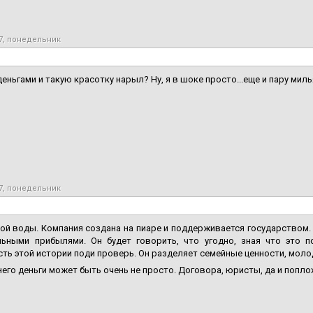
17, понедельник
деньгами и такую красотку нарыл? Ну, я в шоке просто...еще и пару милья
17, понедельник
ой воды. Компания создана на пиаре и поддерживается государством.
льными прибылями. Он будет говорить, что угодно, зная что это п
ть этой истории поди проверь. Он разделяет семейные ценности, моло
него деньги может быть очень не просто. Договора, юристы, да и попл