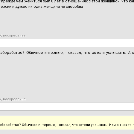
 прежде чем жениться был 8 лет в отношениях с этой женщиной, что ка
ерсии я думаю ни одна женщина не способна
7, воскресенье
баборабство? Обычное интервью, - сказал, что хотели услышать. Ил
7, воскресенье
баборабство? Обычное интервью, - сказал, что хотели услышать. Или он как-то