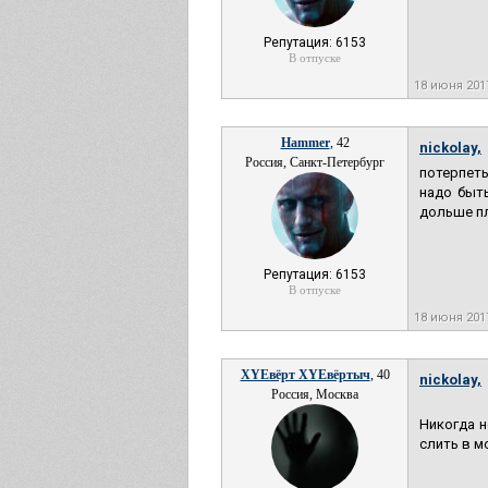
Репутация: 6153
В отпуске
18 июня 201
Hammer
, 42
nickolay,
Россия, Санкт-Петербург
потерпеть
надо быть
дольше пл
Репутация: 6153
В отпуске
18 июня 201
XYEвёрт XYEвёртыч
, 40
nickolay,
Россия, Москва
Никогда н
слить в м