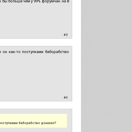
к бы больше чем у 99% форумчан. на 8
|
#3
и он как-то поступками баборабство
|
#4
 поступками баборабство доказал?