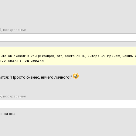
7, воскресенье
 что он сказал: в конце-концов, это, всего лишь, интервью, причем, наши
тво никак не подтвердил.
ится: "Просто бизнес, ничего личного!"
7, воскресенье
ная она...