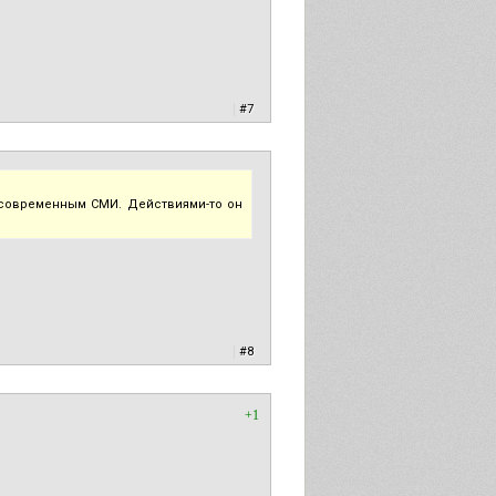
|
#7
м современным СМИ. Действиями-то он
|
#8
+1