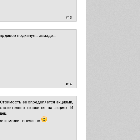
|
#13
рдиков подкинул... звизде...
|
#14
 Стоимость ее определяется акциями,
оложительно скажется на акциях. И
дец.
охеть может внезапно