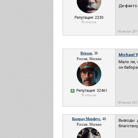
Де-факто.
Репутация: 2230
В отпуске
18 июня 201
Brissen
, 38
Michael Y
Россия, Москва
Мало ли, 
он бабора
Репутация: 32461
А
В отпуске
18 июня 201
Комрад Морфеус
, 46
Выводы д
Россия, Москва
благотвор