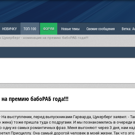
НОВИЧКУ
ТОП-100
ФОРУМ
Новые темы
Свежие сообщения
Ветка: 
 Цукерберг - номинация на премию бабоРАБ года!!!
ка: Наболевшее. Выскажись!
РАЗДЕЛ: Мы и Женщины
РАЗДЕЛ: Маскулизм, МД и
ИТРИНА
КОПИЛКА
ОТНОШЕНИЯ
 на премию бабоРАБ года!!!
 На выступлении, перед выпускниками Гарварда, Цукерберг заявил: - Т
го жена) тоже пришла туда с подругами. И мы познакомились в очереди в
о одну из самых романтичных фраз. Меня выгоняют через 3 дня, нам надо у
ретил Присциллу. Она самый дорогой человек в моей жизни. Так что эт