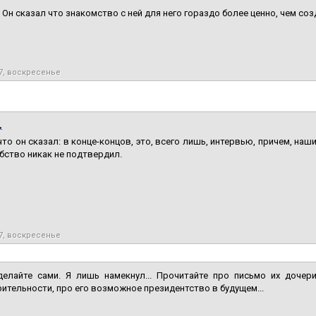
 Он сказал что знакомство с ней для него гораздо более ценно, чем соз
7, воскресенье
,
что он сказал: в конце-концов, это, всего лишь, интервью, причем, н
бство никак не подтвердил.
7, воскресенье
елайте сами. Я лишь намекнул... Прочитайте про письмо их дочери
ительности, про его возможное президентство в будущем...