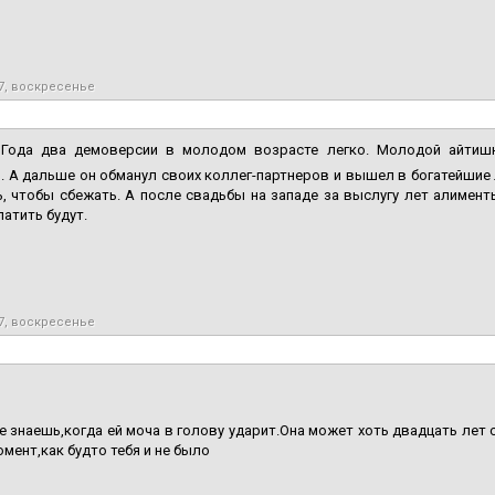
7, воскресенье
Года два демоверсии в молодом возрасте легко. Молодой айтишни
. А дальше он обманул своих коллег-партнеров и вышел в богатейшие
, чтобы сбежать. А после свадьбы на западе за выслугу лет алимент
атить будут.
7, воскресенье
е знаешь,когда ей моча в голову ударит.Она может хоть двадцать лет 
омент,как будто тебя и не было