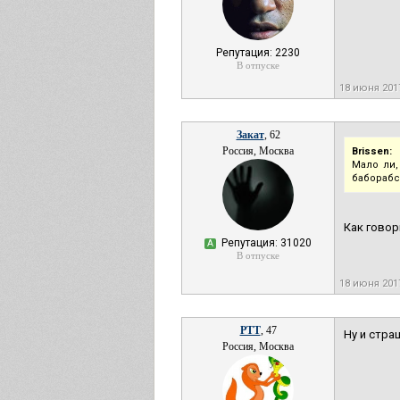
Репутация: 2230
В отпуске
18 июня 201
Закат
, 62
Россия, Москва
Brissen:
Мало ли,
баборабс
Как говор
Репутация: 31020
А
В отпуске
18 июня 201
РТТ
, 47
Ну и страш
Россия, Москва