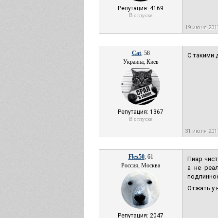
Репутация: 4169
В отпуске
19 июня 20
Cat
, 58
С такими 
Украина, Киев
Репутация: 1367
В отпуске
31 июля 20
Flex50
, 61
Пиар чист
Россия, Москва
а не реа
подлиннос
Отжать у 
Репутация: 2047