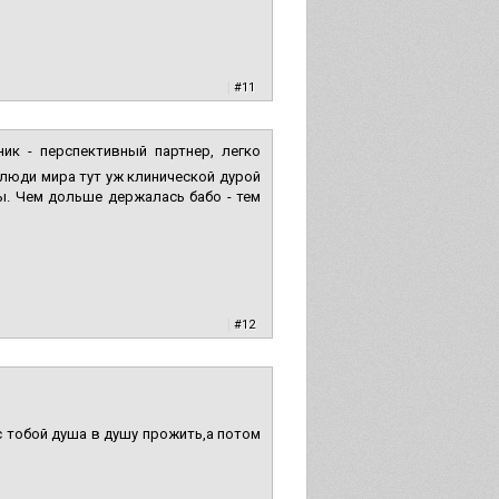
|
#11
к - перспективный партнер, легко
 люди мира тут уж клинической дурой
ы. Чем дольше держалась бабо - тем
|
#12
с тобой душа в душу прожить,а потом