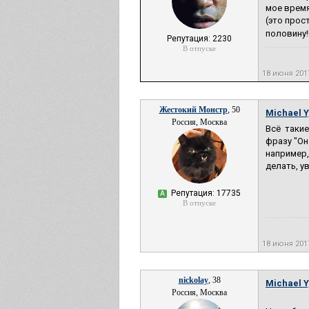
мое время 
(это прос
половину!!
Репутация: 2230
В отпуске
18 июня 201
Жестокий Монстр
, 50
Michael Y
Россия, Москва
Всё таки
фразу "Он
например,
делать, у
Репутация: 17735
А
В отпуске
18 июня 201
nickolay
, 38
Michael Y
Россия, Москва