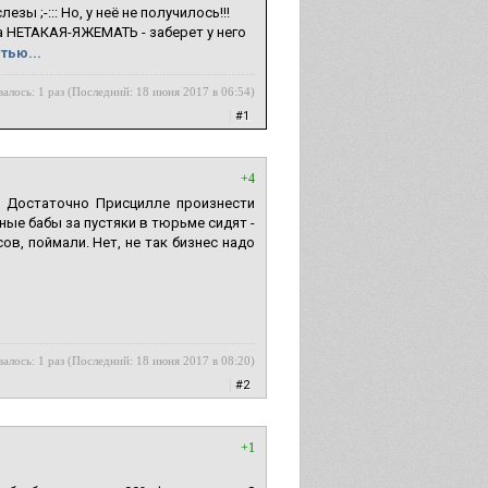
ы ;-::: Но, у неё не получилось!!!
да НЕТАКАЯ-ЯЖЕМАТЬ - заберет у него
тью...
алось: 1 раз (Последний: 18 июня 2017 в 06:54)
|
#1
+4
. Достаточно Присцилле произнести
Иные бабы за пустяки в тюрьме сидят -
ов, поймали. Нет, не так бизнес надо
алось: 1 раз (Последний: 18 июня 2017 в 08:20)
|
#2
+1