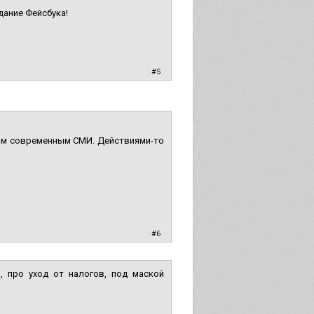
дание Фейсбука!
|
#5
ашим современным СМИ. Действиями-то
|
#6
, про уход от налогов, под маской