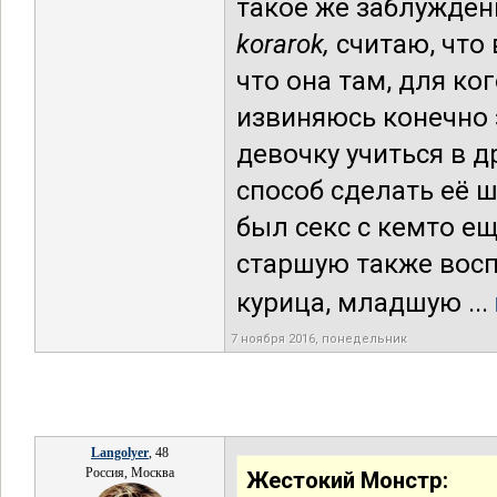
такое же заблужден
korarok,
считаю, что 
что она там, для ко
извиняюсь конечно з
девочку учиться в д
способ сделать её 
был секс с кемто е
старшую также восп
курица, младшую ...
7 ноября 2016, понедельник
Langolyer
, 48
Россия, Москва
Жестокий Монстр: