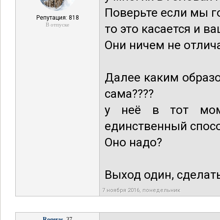
Поверьте если мы г
Репутация: 818
В отпуске
то это касается и в
Они ничем не отлича
Далее каким образ
сама????
у неё в тот мом
единственный способ
Оно надо?
Выход один, сделать
7 ноября 2016, понедельник
Rogeras
, 37