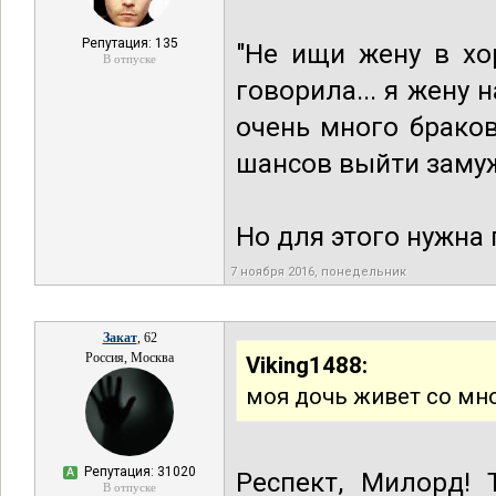
Репутация: 135
"Не ищи жену в хо
В отпуске
говорила... я жену н
очень много браков
шансов выйти замуж 
Но для этого нужна
7 ноября 2016, понедельник
Закат
, 62
Россия, Москва
Viking1488:
моя дочь живет со мн
Репутация: 31020
А
Респект, Милорд! 
В отпуске