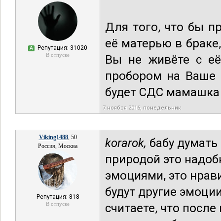
Для того, что бы п
её матерью в браке,
Репутация: 31020
А
В отпуске
Вы не живёте с её
пробором на Ваше "
будет СДС мамашка
7 ноября 2016, понедельник
Viking1488
, 50
korarok,
бабу думать 
Россия, Москва
природой это надоб
эмоциями, это нрави
будут другие эмоции
Репутация: 818
В отпуске
считаете, что после 