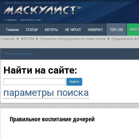
маносфера и место общения мужчин
18+
о проекте
рассказать о нас
Главная
СТАТЬИ
АВТОРЫ
НЕ ЧИТАЛ
НОВИЧКУ
ТОП-100
ФОР
Главная
ФОРУМ
Открытое обсуждение по теме отцов
Правильное во
Ветка: Расстаюсь или Развожусь. САНЧАС
Ветка: Наболевшее. Выскажись!
Р
Поиск по форуму
РАЗДЕЛ: Разное
УЧЕБНИК
ТРИЛОГИЯ
ВИТРИНА
КОПИЛКА
ОТНОШ
Найти на сайте:
параметры поиска
Правильное воспитание дочерей