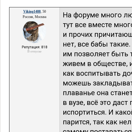
Viking1488
, 50
На форуме много л
Россия, Москва
тут все вместе мно
и прочих причитающ
нет, все бабы такие
Репутация: 818
В отпуске
им позволяет быть 
живем в обществе, и
как воспитывать доч
можешь закладывать
плаванье она станет
в вузе, всё это дас
испортиться. И како
парится, так как нел
самому постараться