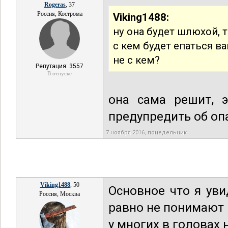
Rogeras
, 37
Россия, Кострома
Viking1488:
ну она будет шлюхой, т
с кем будет епаться в
не с кем?
Репутация: 3557
В отпуске
она сама решит, э
предупредить об опа
7 ноября 2016, понедельник
Viking1488
, 50
Основное что я уви
Россия, Москва
равно не понимают 
у многих в головах 