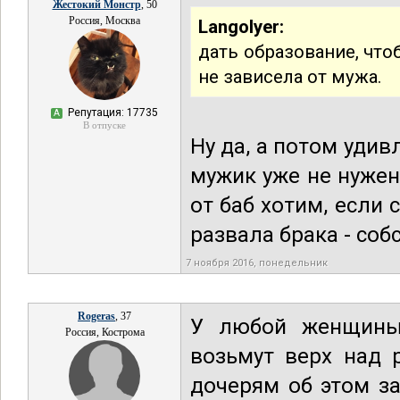
Жестокий Монстр
, 50
Россия, Москва
Langolyer:
дать образование, чтоб
не зависела от мужа.
Репутация: 17735
А
В отпуске
Ну да, а потом удив
мужик уже не нужен,
от баб хотим, если
развала брака - со
7 ноября 2016, понедельник
Rogeras
, 37
У любой женщины
Россия, Кострома
возьмут верх над 
дочерям об этом за