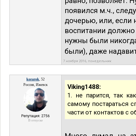
равно, позволяет. Н
появился м.ч., следу
дочерью, или, если
воспитании должно 
нужны были никогда
были), даже надавить
7 ноября 2016, понедельник
korarok
, 52
Россия, Ижевск
Viking1488:
1. не парится, так к
самому постараться с
части от контактов с 
Репутация: 2756
В отпуске