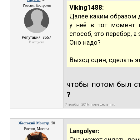
Россия, Кострома
Viking1488:
Далее каким образом 
у неё в тот момент 
способ, это перебор, а
Репутация: 3557
Оно надо?
В отпуске
Выход один, сделать э
чтобы потом был с
?
7 ноября 2016, понедельник
Жестокий Монстр
, 50
Россия, Москва
Langolyer:
Она может сидеть дом