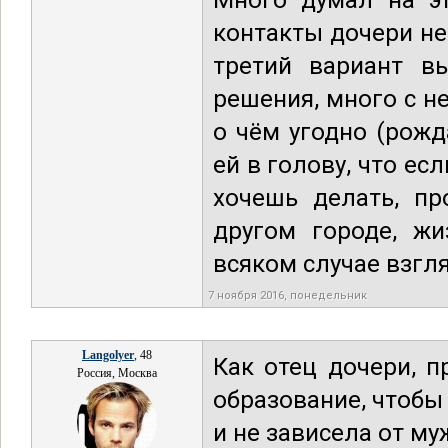
Много думал на эт
контакты дочери не
третий вариант в
решения, много с н
о чём угодно (рожд
ей в голову, что ес
хочешь делать, пр
другом городе, жи
всяком случае взгля
7 ноября 2016, понедельник
Langolyer
, 48
Как отец дочери, 
Россия, Москва
образование, чтобы 
и не зависела от му