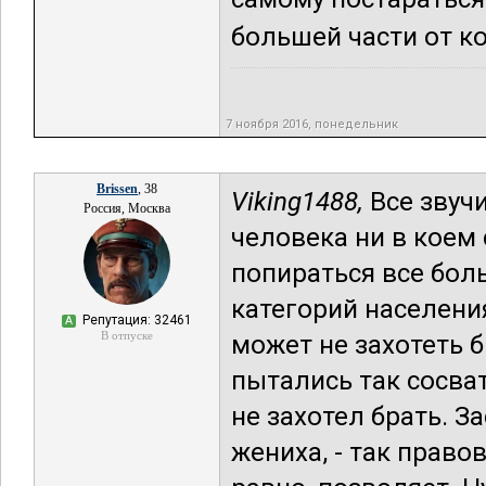
большей части от ко
7 ноября 2016, понедельник
Brissen
, 38
Viking1488,
Все звучи
Россия, Москва
человека ни в коем 
попираться все бол
категорий населения
Репутация: 32461
А
В отпуске
может не захотеть б
пытались так сосват
не захотел брать. З
жениха, - так право