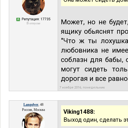
Репутация: 17735
А
Может, но не будет
В отпуске
ящику обьяснят пр
"Что ж ты лохушка
любовника не имее
соблазн для бабы,
могут сидеть тол
дорогая и все равн
7 ноября 2016, понедельник
Langolyer
, 48
Россия, Москва
Viking1488:
Выход один, сделать э