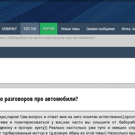
НОВИЧКУ
ТОП-100
ФОРУМ
Новые темы
Свежие сообщения
Ветка: 
му у баборабов так много разговоров про автомобили?
ка: Наболевшее. Выскажись!
РАЗДЕЛ: Мы и Женщины
РАЗДЕЛ: Маскулизм, МД и
ИТРИНА
КОПИЛКА
ОТНОШЕНИЯ
го разговоров про автомобили?
ую,парни! Сам вопрос и ответ мне на него понятен естественно),прос
теме и поинтересоваться у вас,как часто вы слышите от бабора
одвеску и прочую хуету)) Реально настолько уже тупо и смешно сл
 турбированный мотор и тд всякую ёбань из этой темы) Несколько прид