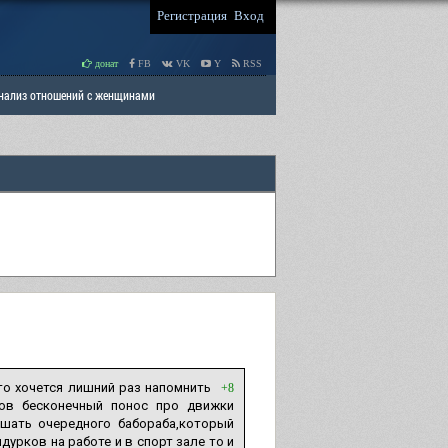
Регистрация
Вход
донат
FB
VK
Y
RSS
Анализ отношений с женщинами
 права мужчин
РАЗДЕЛ: Отцы и Дети
то хочется лишний раз напомнить
+8
бов бесконечный понос про движки
ушать очередного бабораба,который
урков на работе и в спорт зале то и