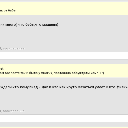
ак от бабы
они много) что бабы,что машины)
1, воскресенье
et:
ом возрасте так и было у многих, постоянно обсуждали компы :)
уждали кто кому пизды дал и кто как круто махаться умеет и кто физиче
1, воскресенье