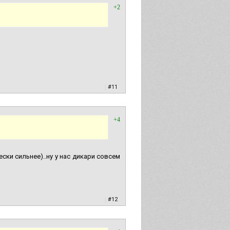
+2
|
#11
+4
ски сильнее)..ну у нас дикари совсем
|
#12