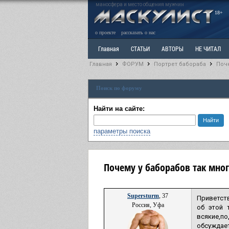
маносфера и место общения мужчин
18+
о проекте
рассказать о нас
Главная
СТАТЬИ
АВТОРЫ
НЕ ЧИТАЛ
Главная
ФОРУМ
Портрет бабораба
Поче
Ветка: Расстаюсь или Развожусь. САНЧАС
Вет
Поиск по форуму
РАЗДЕЛ: Разное
УЧЕБНИК
ТРИЛОГИЯ
В
Найти на сайте:
параметры поиска
Почему у баборабов так мно
Supersturm
, 37
Приветств
Россия, Уфа
об этой 
всякие,п
обсуждает