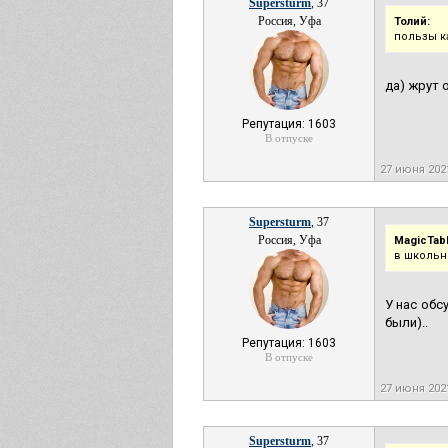
Supersturm
, 37
Россия, Уфа
Толий:
пользы к
да) жрут 
Репутация: 1603
В отпуске
27 июня 202
Supersturm
, 37
Россия, Уфа
MagicTabl
в школьн
У нас обс
были)..
Репутация: 1603
В отпуске
27 июня 202
Supersturm
, 37