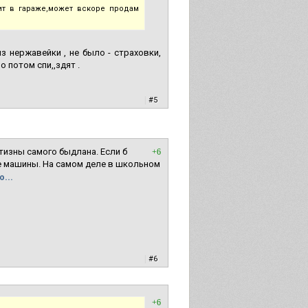
ит в гараже,может вскоре продам
з нержавейки , не было - страховки,
о потом спи,,здят .
|
#5
тизны самого быдлана. Если б
+6
не машины. На самом деле в школьном
...
|
#6
+6