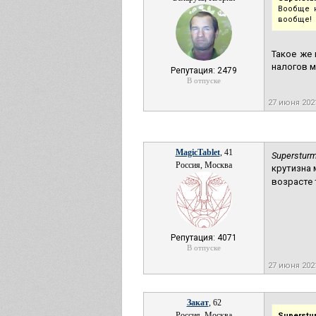
Вообще н
вообще!
Такое же 
налогов ме
Репутация: 2479
В отпуске
27 июня 202
MagicTablet
, 41
Supersturm
Россия, Москва
крутизна 
возрасте 
Репутация: 4071
В отпуске
27 июня 202
Закат
, 62
Россия, Москва
Superstu