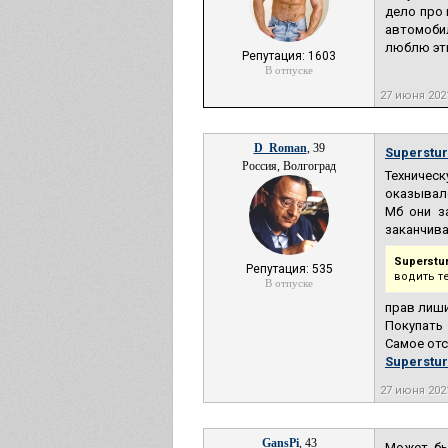
дело про 
автомобил
люблю эти
Репутация: 1603
В отпуске
27 июня 202
D_Roman
, 39
Superstu
Россия, Волгоград
Техническ
оказывало
Мб они з
заканчива
Superstu
Репутация: 535
водить т
В отпуске
прав лиш
Покупать 
Самое от
Superstu
27 июня 202
GansPi
, 43
Может бы