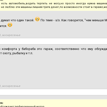
 есть автомобиль,водить терпеть не могу,но просто иногда нужна машина
и не люблю эти машины-лишняя трата денег,по возможности стоит в гараже,м
я думал что один такой.
По теме - х/з. Как говорится, "чем меньше 
ится.
1, воскресенье
о комфорта у бабораба это гараж, соответственно что ему обсужд
 охоту, рыбалку и т.п.
1, воскресенье
rm:
обсуждает турбированный мотор