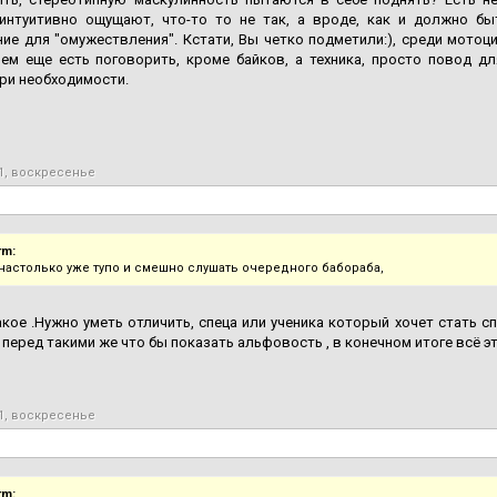
интуитивно ощущают, что-то то не так, а вроде, как и должно б
ие для "омужествления". Кстати, Вы четко подметили:), среди мотоц
чем еще есть поговорить, кроме байков, а техника, просто повод д
ри необходимости.
1, воскресенье
rm:
настолько уже тупо и смешно слушать очередного бабораба,
кое .Нужно уметь отличить, спеца или ученика который хочет стать сп
 перед такими же что бы показать альфовость , в конечном итоге всё э
1, воскресенье
rm: