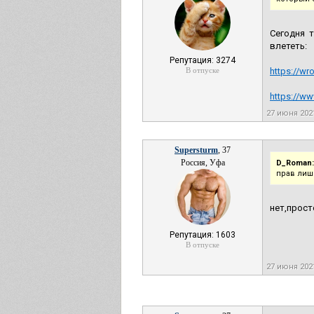
Сегодня 
влететь:
Репутация: 3274
В отпуске
https://wr
https://ww
27 июня 202
Supersturm
, 37
Россия, Уфа
D_Roman:
прав лиш
нет,прост
Репутация: 1603
В отпуске
27 июня 202