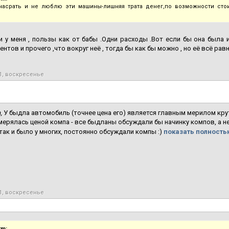
асрать и не люблю эти машины-лишняя трата денег,по возможности сто
и у меня , пользы как от бабы .Одни расходы .Вот если бы она была и
нтов и прочего ,что вокруг неё , тогда бы как бы можно , но её всё равн
1, воскресенье
,
У быдла автомобиль (точнее цена его) является главным мерилом кру
мерялась ценой компа - все быдланы обсуждали бы начинку компов, а 
так и было у многих, постоянно обсуждали компы :)
показать полностью
1, воскресенье
rm: