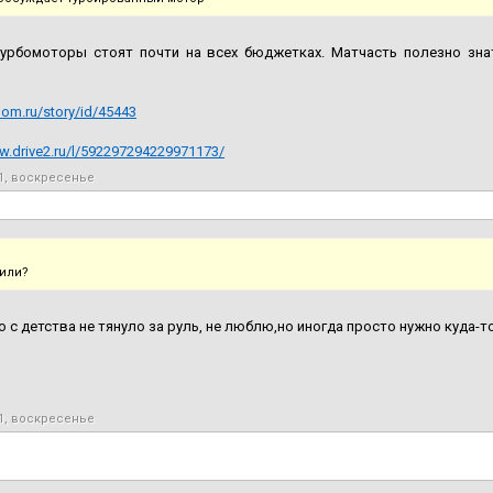
турбомоторы стоят почти на всех бюджетках. Матчасть полезно знат
oom.ru/story/id/45443
w.drive2.ru/l/592297294229971173/
1, воскресенье
или?
о с детства не тянуло за руль, не люблю,но иногда просто нужно куда-т
1, воскресенье