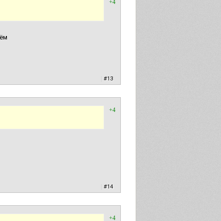
+4
чём
|
#13
+4
|
#14
+4