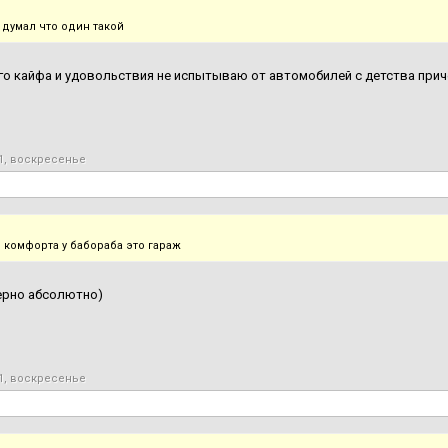
я думал что один такой
ого кайфа и удовольствия не испытываю от автомобилей с детства при
1, воскресенье
о комфорта у бабораба это гараж
ерно абсолютно)
1, воскресенье