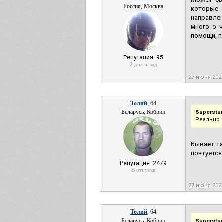
Россия, Москва
которые 
направлен
много о 
помощи, п
Репутация: 95
2 дня назад
27 июня 202
Толий
, 64
Беларусь, Кобрин
Superstu
Реально 
Бывает та
понтуется
Репутация: 2479
В отпуске
27 июня 202
Толий
, 64
Беларусь, Кобрин
Superstu