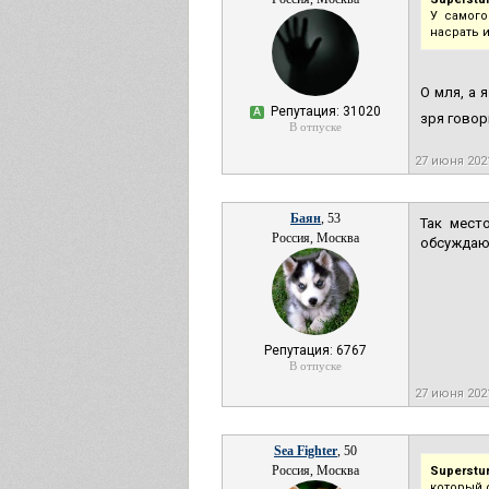
У самого
насрать 
О мля, а 
Репутация: 31020
А
зря говор
В отпуске
27 июня 202
Баян
, 53
Так мест
Россия, Москва
обсуждают
Репутация: 6767
В отпуске
27 июня 202
Sea Fighter
, 50
Россия, Москва
Superstu
который 