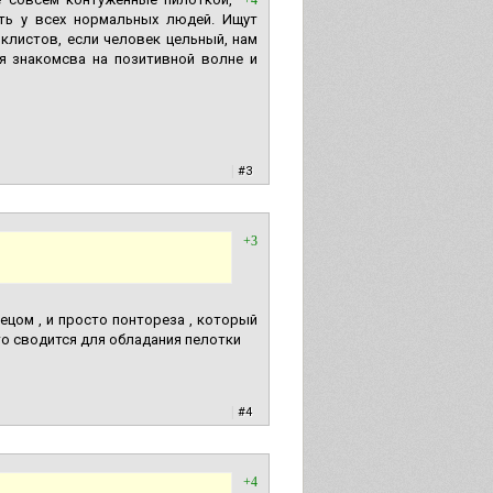
+4
ыть у всех нормальных людей. Ищут
иклистов, если человек цельный, нам
ля знакомсва на позитивной волне и
|
#3
+3
ецом , и просто понтореза , который
то сводится для обладания пелотки
|
#4
+4