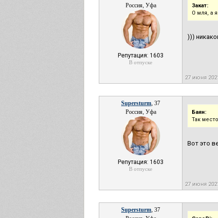
Россия, Уфа
Закат:
О мля, а 
))) никак
Репутация: 1603
В отпуске
27 июня 202
Supersturm
, 37
Россия, Уфа
Баян:
Так мест
Вот это в
Репутация: 1603
В отпуске
27 июня 202
Supersturm
, 37