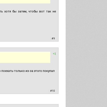
ь хотя бы затем, чтобы вот так не
|
#9
+1
о поехать-только из-за этого покупал
|
#10