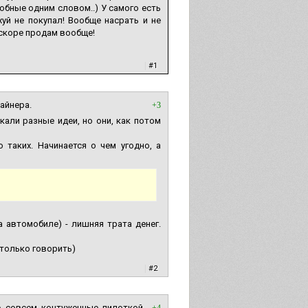
обные одним словом..) У самого есть
уй не покупал! Вообще насрать и не
скоре продам вообще!
|
#1
айнера.
+3
али разные идеи, но они, как потом
таких. Начинается о чем угодно, а
 автомобиле) - лишняя трата денег.
 только говорить)
|
#2
е совсем контуженные пилоткой,