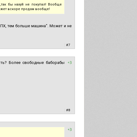
,так бы нахуй не покупал! Вообще
ожет вскоре продам вообще!
МПХ, тем больше машина". Может и не
|
#7
ать? Более свободные баборабы
+3
|
#8
+3