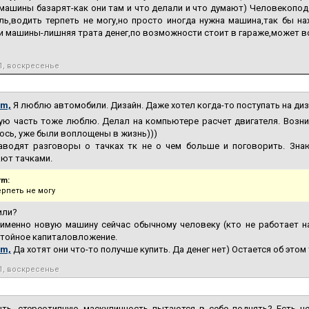
машины базарят-как они там и что делали и что думают) Человекопод
ь,водить терпеть не могу,но просто иногда нужна машина,так бы нах
 машины-лишняя трата денег,по возможности стоит в гараже,может в
1, воскресенье
rm,
Я люблю автомобили. Дизайн. Даже хотел когда-то поступать на диз
ую часть тоже люблю. Делал на компьютере расчет двигателя. Возник
сь, уже были воплощены в жизнь)))
аводят разговоры о тачках тк не о чем больше и поговорить. Знаю 
ют тачками.
rm:
ерпеть не могу
или?
именно новую машину сейчас обычному человеку (кто не работает на
стойное капиталовложение.
rm,
Да хотят они что-то получше купить. Да денег нет) Остается об этом
1, воскресенье
ть, стереотипную маскулинность пытаются в себе поднять? Есть н