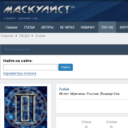
маносфера и место общения мужчин
18+
о проекте
рассказать о нас
Главная
СТАТЬИ
АВТОРЫ
НЕ ЧИТАЛ
НОВИЧКУ
ТОП-100
ФОР
Главная
ЛЮДИ
Zodiak
Ветка: Расстаюсь или Развожусь. САНЧАС
Ветка: Наболевшее. Выскажись!
Р
Поиск по форуму
РАЗДЕЛ: Разное
УЧЕБНИК
ТРИЛОГИЯ
ВИТРИНА
КОПИЛКА
ОТНОШ
Найти на сайте:
параметры поиска
Zodiak
48 лет. Мужчина. Россия, Йошкар-Ола
Стена
Статьи
0
0