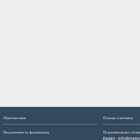
Обратная связь
Помощь и контакты
Предложения по функционалу
Пользовательское согла
Емайл - info@mascul