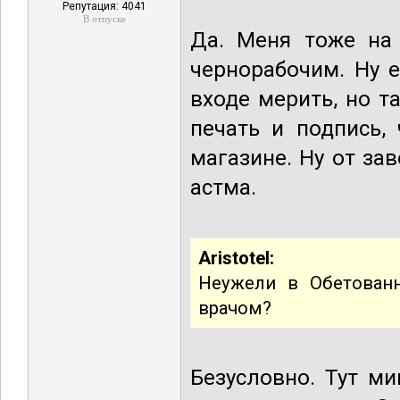
Репутация: 4041
В отпуске
Да. Меня тоже на 
чернорабочим. Ну 
входе мерить, но т
печать и подпись,
магазине. Ну от за
астма.
Aristotel:
Неужели в Обетован
врачом?
Безусловно. Тут м