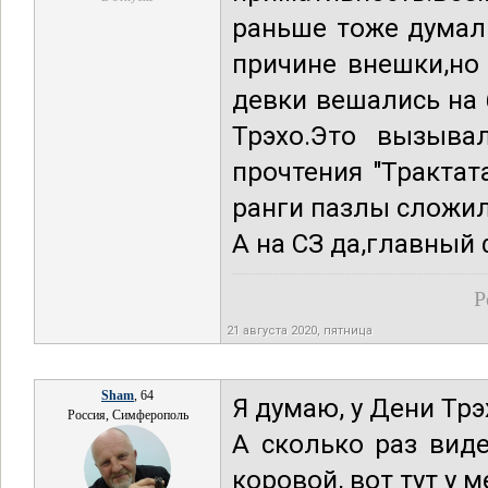
раньше тоже думал
причине внешки,но
девки вешались на
Трэхо.Это вызыва
прочтения "Трактат
ранги пазлы сложил
А на СЗ да,главный 
Р
21 августа 2020, пятница
Sham
, 64
Я думаю, у Дени Трэ
Россия, Симферополь
А сколько раз вид
коровой, вот тут у 