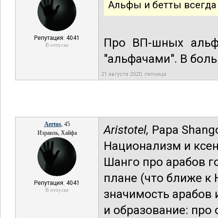
Альфы и бетты всегда
Репутация: 4041
Про ВП-шных альф,
В отпуске
"альфачами". В бол
21 августа 2020, пятница
Aertus
, 45
Aristotel,
Papa Shango
Израиль, Хайфа
Национализм и ксен
Шанго про арабов г
плане (что ближе к 
Репутация: 4041
В отпуске
значимость арабов и
и образование: про