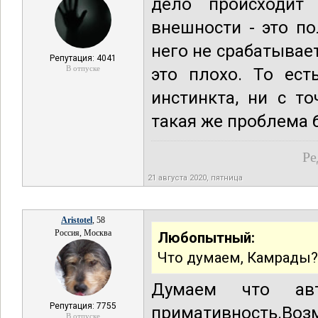
дело происходит 
внешности - это по
него не срабатывает
Репутация: 4041
В отпуске
это плохо. То ест
инстинкта, ни с т
такая же проблема 
Ре
21 августа 2020, пятница
Aristotel
, 58
Россия, Москва
Любопытный:
Что думаем, Камрады?
Думаем что авт
Репутация: 7755
примативность.Воз
В отпуске