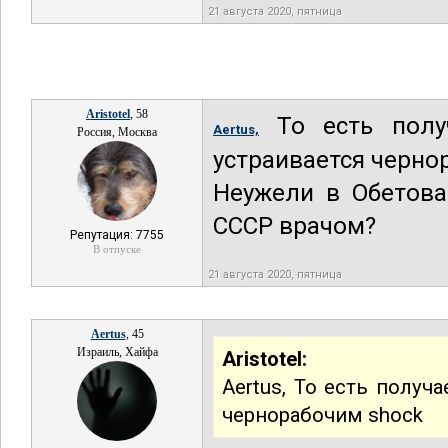
21 августа 2020, пятница
Aristotel
, 58
То есть полу
Aertus,
Россия, Москва
устраивается черн
Неужели в Обетова
СССР врачом?
Репутация: 7755
В отпуске
21 августа 2020, пятница
Aertus
, 45
Израиль, Хайфа
Aristotel:
Aertus, То есть получ
чернорабочим shock