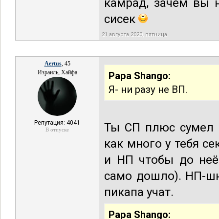
камрад, зачем вы 
сисек
21 августа 2020, пятница
Aertus
, 45
Израиль, Хайфа
Papa Shango:
Я- ни разу не ВП.
Репутация: 4041
Ты СП плюс сумел 
В отпуске
как много у тебя се
и НП чтобы до неё
само дошло). НП-ш
пикапа учат.
Papa Shango: