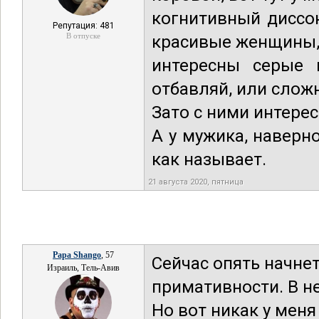
когнитивный диссон
Репутация: 481
В отпуске
красивые женщины, 
интересны серые 
отбавляй, или слож
Зато с ними интерес
А у мужика, наверн
как называет.
21 августа 2020, пятница
Papa Shango
, 57
Сейчас опять начне
Израиль, Тель-Авив
примативности. В н
Но вот никак у меня