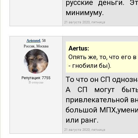
русские деньги. Э
минимуму.
21 августа 2020, пятница
Aristotel
, 58
Россия, Москва
Aertus:
Опять же, то, что его 
- гнобили бы).
То что он СП однозн
Репутация: 7755
В отпуске
А СП могут быть
привлекательной вн
большой МПХ,умение
или ранг.
21 августа 2020, пятница