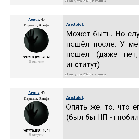
21 августа 2020, пятница
Aertus
, 45
Aristotel,
Израиль, Хайфа
Может быть. Но слу
пошёл после. У ме
пошёл (даже нет,
Репутация: 4041
В отпуске
институт).
21 августа 2020, пятница
Aertus
, 45
Aristotel,
Израиль, Хайфа
Опять же, то, что 
(был бы НП - гнобил
Репутация: 4041
В отпуске