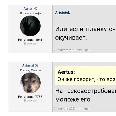
Aertus
, 45
Aristotel,
Израиль, Хайфа
Или если планку сн
окучивает.
Репутация: 4041
В отпуске
21 августа 2020, пятница
Aristotel
, 58
Россия, Москва
Aertus:
Он же говорит, что воз
На сексвостребова
Репутация: 7755
моложе его.
В отпуске
21 августа 2020, пятница