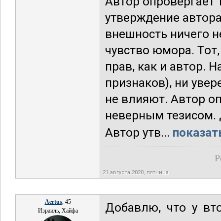
Автор опровергает т
утверждение автора
внешность ничего не
чувство юмора. Тот,
прав, как и автор. 
признаков), ни увер
не влияют. Автор о
неверным тезисом. 
Автор утв...
показат
Р
21 августа 2020, пятница
Aertus
, 45
Добавлю, что у вт
Израиль, Хайфа