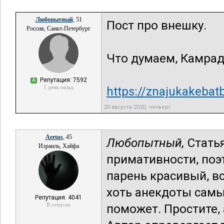
Любопытный
, 51
Пост про внешку.
Россия, Санкт-Петербург
Что думаем, Камра
Репутация: 7592
А
1 день назад
https://znajukakebat
20 августа 2020, четверг
Aertus
, 45
Любопытный,
Статья
Израиль, Хайфа
примативности, поэт
парень красивый, вс
хоть анекдоты самы
Репутация: 4041
В отпуске
поможет. Простите, 