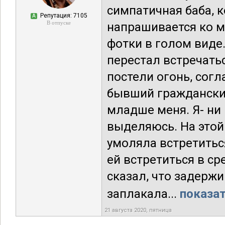
симпатичная баба, 
Репутация: 7105
А
В отпуске
напрашивается ко мн
фотки в голом виде.
перестал встречаться
постели огонь, согл
бывший гражданский
младше меня. Я- ни 
выделяюсь. На этой
умоляла встретитьс
ей встретиться в ср
сказал, что задержи
заплакала...
показат
21 августа 2020, пятница