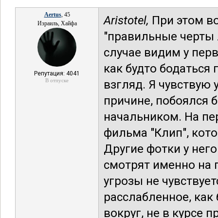
Aertus
, 45
Aristotel,
При этом во
Израиль, Хайфа
"правильные черты 
случае видим у перв
как будто бодаться
Репутация: 4041
В отпуске
взгляд. Я чувствую 
причине, побоялся б
начальником. На пе
фильма "Клип", кот
Другие фотки у него
смотрят именно на 
угрозы не чувствуе
расслабленное, как
вокруг, не в курсе 