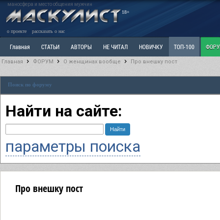
маносфера и место общения мужчин
18+
о проекте
рассказать о нас
Главная
СТАТЬИ
АВТОРЫ
НЕ ЧИТАЛ
НОВИЧКУ
ТОП-100
ФОР
Главная
ФОРУМ
О женщинах вообще
Про внешку пост
Ветка: Расстаюсь или Развожусь. САНЧАС
Ветка: Наболевшее. Выскажись!
Р
Поиск по форуму
РАЗДЕЛ: Разное
УЧЕБНИК
ТРИЛОГИЯ
ВИТРИНА
КОПИЛКА
ОТНОШ
Найти на сайте:
параметры поиска
Про внешку пост