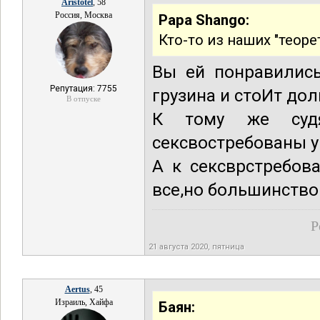
Aristotel
, 58
Россия, Москва
Papa Shango:
Кто-то из наших "теор
Вы ей понравились
Репутация: 7755
грузина и стоИт дол
В отпуске
К тому же суд
сексвостребованы у
А к сексврстребов
все,но большинство
Р
21 августа 2020, пятница
Aertus
, 45
Израиль, Хайфа
Баян: