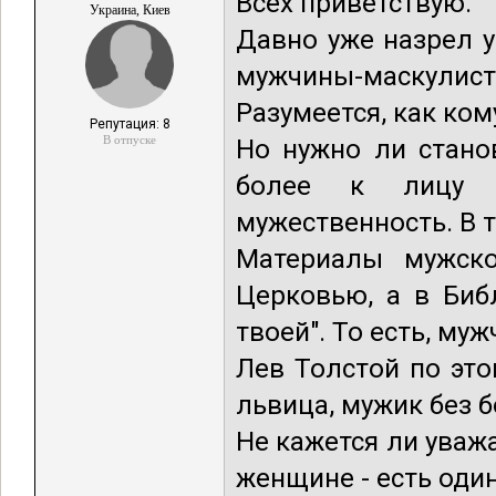
Всех приветствую.
Украина, Киев
Давно уже назрел 
мужчины-маскулист
Разумеется, как ком
Репутация: 8
В отпуске
Но нужно ли стано
более к лицу в
мужественность. В т
Материалы мужско
Церковью, а в Биб
твоей". То есть, му
Лев Толстой по это
львица, мужик без б
Не кажется ли уваж
женщине - есть оди