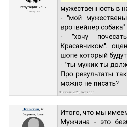
мужественность в н
Репутация: 2602
В отпуске
- "мой мужествен
вротвейлер собака"
- "хочу почеса
Красавчиком". оце
шопе который будут
- "ты мужик ты дол
Про результаты так
можно не писать?
30 июля 2020, четверг
Пушистый
, 48
Итого, что мы имее
Украина, Киев
Мужчина - это без