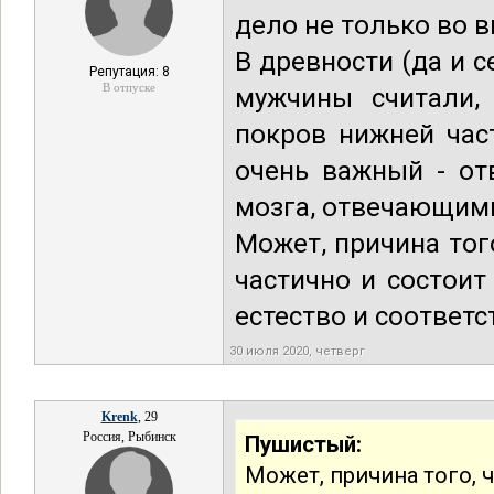
дело не только во 
В древности (да и с
Репутация: 8
В отпуске
мужчины считали, 
покров нижней част
очень важный - от
мозга, отвечающими 
Может, причина тог
частично и состоит
естество и соответ
30 июля 2020, четверг
Krenk
, 29
Россия, Рыбинск
Пушистый:
Может, причина того,