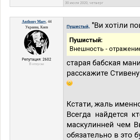
30 июля 2020, четверг
Anthony Marv
, 44
"Ви хотіли по
Пушистый,
Украина, Киев
Пушистый:
Внешность - отражение
Репутация: 2602
старая бабская мани
В отпуске
расскажите Стивену
Кстати, жаль именно
Всегда найдется кт
маскулинней чем Вы
обязательно в это б