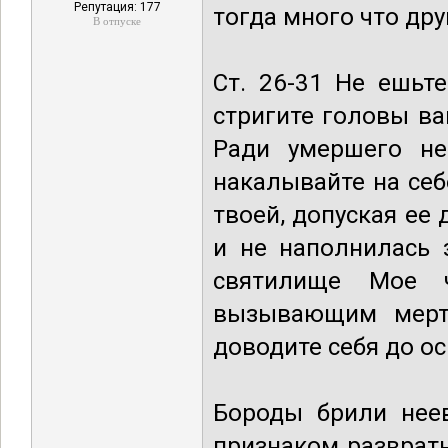
Репутация: 177
тогда много что дру
В отпуске
Ст. 26-31 Не ешьт
стригите головы ва
Ради умершего не
накалывайте на себ
твоей, допуская ее
и не наполнилась 
святилище Мое ч
вызывающим мертв
доводите себя до ос
Бороды брили неев
признаком развратн