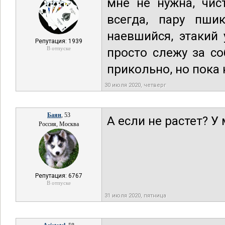
мне не нужна, чис
всегда, пару пши
наевшийся, этакий
Репутация: 1939
В отпуске
просто слежу за со
прикольно, но пока 
30 июля 2020, четверг
Баян
, 53
А если не растет? У
Россия, Москва
Репутация: 6767
В отпуске
31 июля 2020, пятница