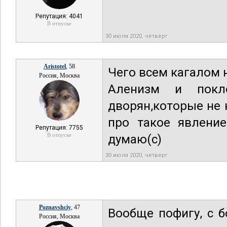
Репутация: 4041
В отпуске
30 июля 2020, четверг
Aristotel
, 58
Чего всем кагалом 
Россия, Москва
Аленизм и покл
дворян,которые не 
про такое явление
Репутация: 7755
В отпуске
думаю(с)
30 июля 2020, четверг
Poznavshciy
, 47
Вообще пофигу, с б
Россия, Москва