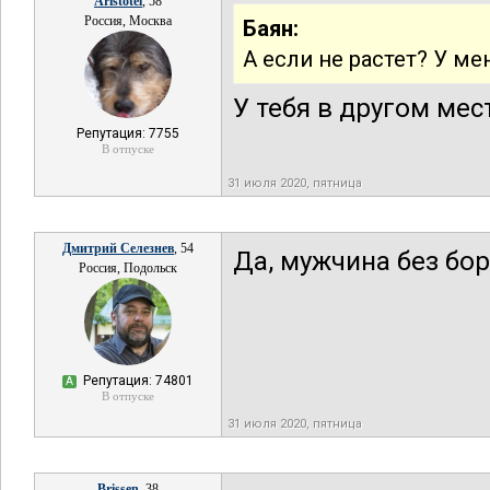
Aristotel
, 58
Россия, Москва
Баян:
А если не растет? У ме
У тебя в другом ме
Репутация: 7755
В отпуске
31 июля 2020, пятница
Дмитрий Селезнев
, 54
Да, мужчина без бор
Россия, Подольск
Репутация: 74801
А
В отпуске
31 июля 2020, пятница
Brissen
, 38