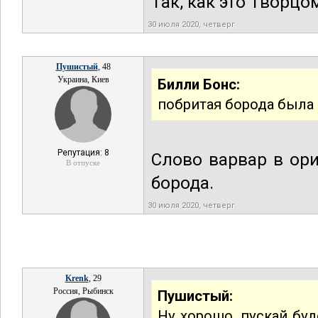
Так, как это Творцо
30 июля 2020, четверг
Пушистый
, 48
Украина, Киев
Билли Бонс:
побритая борода была
Репутация: 8
Слово варвар в ори
В отпуске
борода.
30 июля 2020, четверг
Krenk
, 29
Россия, Рыбинск
Пушистый:
Ну хорошо, пускай бу