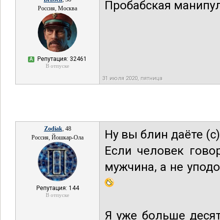
Пробабская манипу
Россия, Москва
Репутация: 32461
А
В отпуске
31 июля 2020, пятница
Zodiak
, 48
Ну вы блин даёте (с)
Россия, Йошкар-Ола
Если человек гово
мужчина, а не упод
Репутация: 144
В отпуске
Я уже больше десят