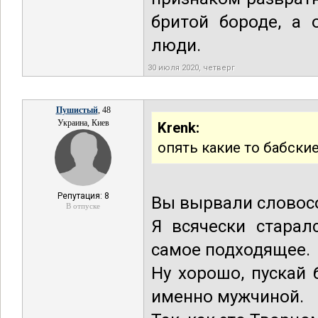
бритой бороде, а 
люди.
30 июля 2020, четверг
Пушистый
, 48
Украина, Киев
Krenk:
опять какие то бабски
Репутация: 8
Вы вырвали словосо
В отпуске
Я всячески старал
самое подходящее.
Ну хорошо, пускай 
именно мужчиной.