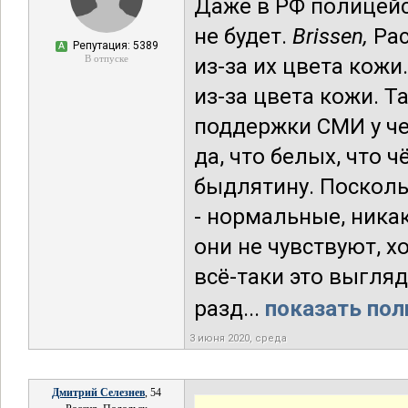
Даже в РФ полицейс
не будет.
Brissen,
Рас
Репутация: 5389
А
В отпуске
из-за их цвета кожи
из-за цвета кожи. Т
поддержки СМИ у че
да, что белых, что
быдлятину. Поскол
- нормальные, ник
они не чувствуют, х
всё-таки это выгляд
разд...
показать пол
3 июня 2020, среда
Дмитрий Селезнев
, 54