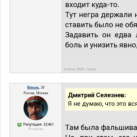
входит куда-то.
Тут негра держали 
ставить было не обя
Задавить он едва 
боль и унизить явно
3 июня 2020, среда
Brissen
, 38
Россия, Москва
Дмитрий Селезнев:
Я не думаю, что это вс
Репутация: 32461
А
Там была фальшива
В отпуске