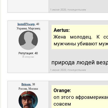
1 июня 2020, понедельник
lostedINwarp
, 40
Украина, Марганец
Aertus:
Жена молодец. К с
мужчины убивают муж
Репутация: 40
В отпуске
природа людей вез
1 июня 2020, понедельник
Brissen
, 38
Россия, Москва
Orange:
оп этого афроамерика
совсем