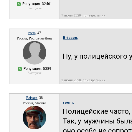
Репутация: 32461
А
В отпуске
1 июня 2020, понедельник
reem
, 47
Brissen,
Россия, Ростов-на-Дону
Ну, у полицейского 
Репутация: 5389
А
В отпуске
1 июня 2020, понедельник
Brissen
, 38
reem,
Россия, Москва
Полицейские часто,
Так, у мужчины была
оно особо не сопро