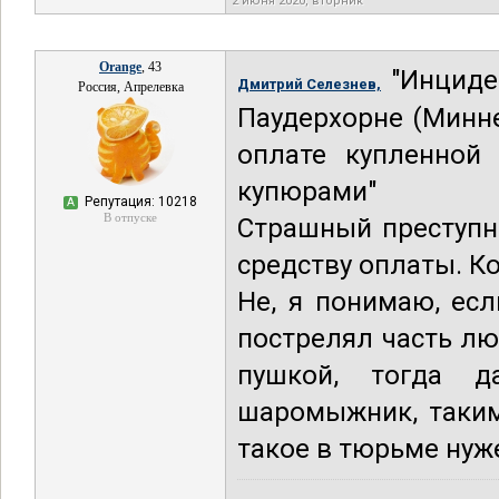
2 июня 2020, вторник
Orange
, 43
"Инциде
Дмитрий Селезнев,
Россия, Апрелевка
Паудерхорне (Минн
оплате купленной
купюрами"
Репутация: 10218
А
В отпуске
Страшный преступн
средству оплаты. Ко
Не, я понимаю, ес
пострелял часть лю
пушкой, тогда д
шаромыжник, таким
такое в тюрьме нуж