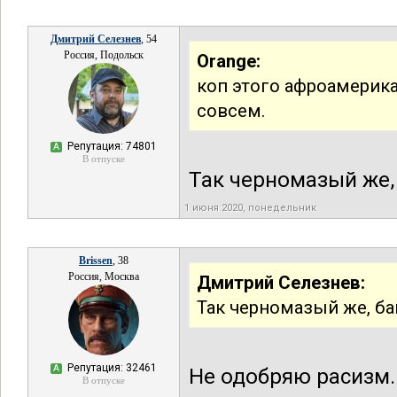
Дмитрий Селезнев
, 54
Россия, Подольск
Orange:
коп этого афроамерик
совсем.
Репутация: 74801
А
В отпуске
Так черномазый же,
1 июня 2020, понедельник
Brissen
, 38
Россия, Москва
Дмитрий Селезнев:
Так черномазый же, ба
Репутация: 32461
А
Не одобряю расизм.
В отпуске