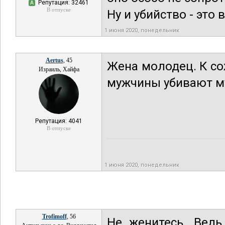
Репутация: 32461
А
В отпуске
Ну и убийство - это 
1 июня 2020, понедельник
Aertus
, 45
Жена молодец. К с
Израиль, Хайфа
мужчины убивают м
Репутация: 4041
В отпуске
1 июня 2020, понедельник
Trofimoff
, 56
Не женитесь. Ведь