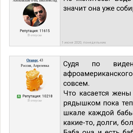
Антильские о-ва, Виллемстад
значит она уже соби
Репутация: 11615
В отпуске
1 июня 2020, понедельник
Orange
, 43
Судя по виден
Россия, Апрелевка
афроамериканского
совсем.
Что касается жены 
Репутация: 10218
А
В отпуске
рядышком пока теп
шкале каждой бабы)
какие-то, долги, бо
Баба она и есть ба