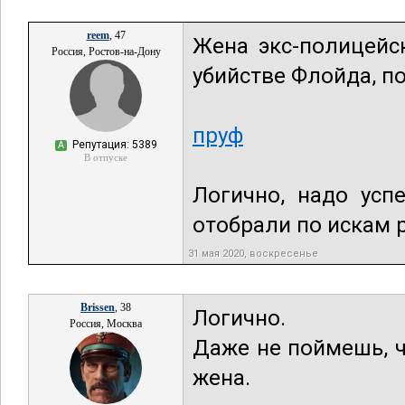
reem
, 47
Жена экс-полицейс
Россия, Ростов-на-Дону
убийстве Флойда, п
пруф
Репутация: 5389
А
В отпуске
Логично, надо усп
отобрали по искам 
31 мая 2020, воскресенье
Brissen
, 38
Логично.
Россия, Москва
Даже не поймешь, ч
жена.