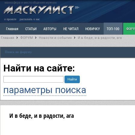
маносфера и место общения мужчин
18+
о проекте
рассказать о нас
Главная
СТАТЬИ
АВТОРЫ
НЕ ЧИТАЛ
НОВИЧКУ
ТОП-100
ФОР
Главная
ФОРУМ
Новости и события
И в беде, и в радости, ага
Ветка: Расстаюсь или Развожусь. САНЧАС
Ветка: Наболевшее. Выскажись!
Р
Поиск по форуму
РАЗДЕЛ: Разное
УЧЕБНИК
ТРИЛОГИЯ
ВИТРИНА
КОПИЛКА
ОТНОШ
Найти на сайте:
параметры поиска
И в беде, и в радости, ага