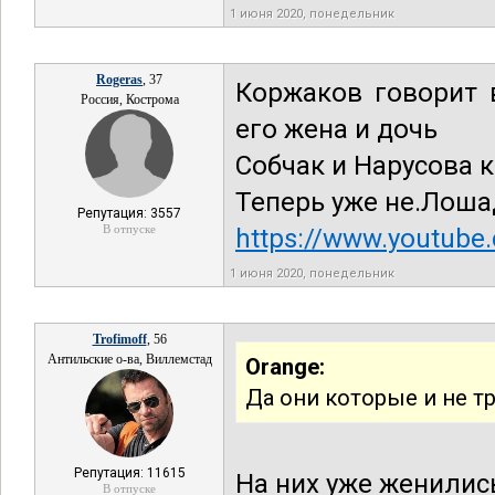
1 июня 2020, понедельник
Rogeras
, 37
Коржаков говорит 
Россия, Кострома
его жена и дочь
Собчак и Нарусова 
Теперь уже не.Лошад
Репутация: 3557
В отпуске
https://www.youtub
1 июня 2020, понедельник
Trofimoff
, 56
Антильские о-ва, Виллемстад
Orange:
Да они которые и не т
Репутация: 11615
На них уже женилис
В отпуске