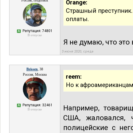
Россия, Подольск
Orange:
Страшный преступник.
оплаты.
Репутация: 74801
А
В отпуске
Я не думаю, что это 
3 июня 2020, среда
Brissen
, 38
Россия, Москва
reem:
Но к афроамериканцам 
Репутация: 32461
А
Например, товарищ
В отпуске
США, жаловался, 
полицейские с нег