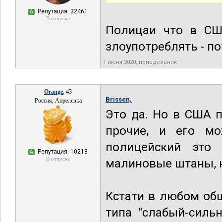
Репутация: 32461
А
В отпуске
Полицаи что в СШ
злоупотреблять - по
1 июня 2020, понедельник
Orange
, 43
Brissen,
Россия, Апрелевка
Это да. Но в США 
прочие, и его м
полицейский это
Репутация: 10218
А
В отпуске
малиновые штаны, н
Кстати в любом об
типа "слабый-сильн