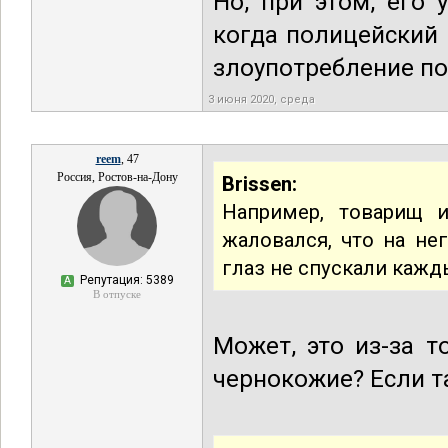
Но, при этом, его
когда полицейский 
злоупотребление п
3 июня 2020, среда
reem
, 47
Россия, Ростов-на-Дону
Brissen:
Например, товарищ 
жаловался, что на не
глаз не спускали кажды
Репутация: 5389
А
В отпуске
Может, это из-за 
чернокожие? Если т