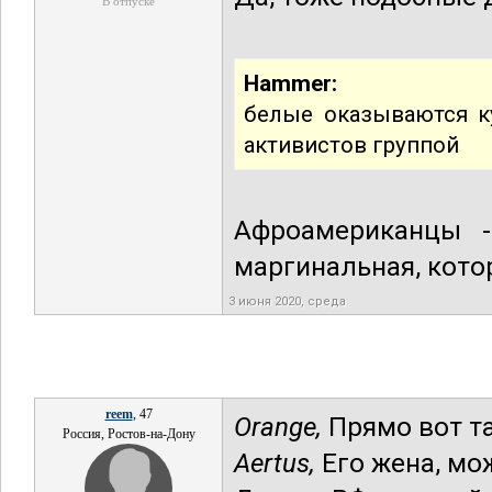
В отпуске
Hammer:
белые оказываются к
активистов группой
Афроамериканцы - 
маргинальная, котор
3 июня 2020, среда
reem
, 47
Orange,
Прямо вот та
Россия, Ростов-на-Дону
Aertus,
Его жена, мож