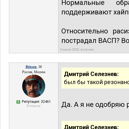
Нормальные об
поддерживают хайп
Относительно раси
пострадал ВАСП? Во
2 июня 2020, вторник
Brissen
, 38
Россия, Москва
Дмитрий Селезнев:
был бы такой резонанс
Репутация: 32461
А
Да. А я не одобряю 
В отпуске
Дмитрий Селезнев: