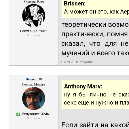
Украина, Киев
Brissen:
А может он это, как Ае
теоретически возм
Репутация: 2602
практически, помня
В отпуске
сказал, что для н
мучений и всего так
26 мая 2020, вторник
Brissen
, 38
Россия, Москва
Anthony Marv:
ну я бы лично не ска
секс еще и нужно и пл
Репутация: 32461
А
В отпуске
Если зайти на какой