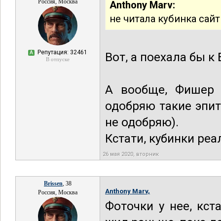
Россия, Москва
Anthony Marv:
не читала кубинка сай
Репутация: 32461
А
Вот, а поехала бы к
В отпуске
А вообще, Фишер т
одобряю такие эпите
не одобряю).
Кстати, кубинки реа
26 мая 2020, вторник
Brissen
, 38
Anthony Marv,
Россия, Москва
Фоточки у нее, кст