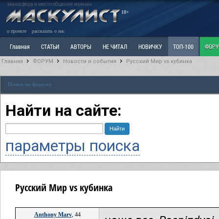
маносфера и место общения мужчин
18+
о проекте
рассказать о нас
Главная
СТАТЬИ
АВТОРЫ
НЕ ЧИТАЛ
НОВИЧКУ
ТОП-100
ФОР
Главная
ФОРУМ
Новости и события
Русский Мир vs кубинка
Ветка: Расстаюсь или Развожусь. САНЧАС
Ветка: Наболевшее. Выскажись!
Р
Поиск по форуму
РАЗДЕЛ: Разное
УЧЕБНИК
ТРИЛОГИЯ
ВИТРИНА
КОПИЛКА
ОТНОШ
Найти на сайте:
параметры поиска
Русский Мир vs кубинка
Anthony Marv
, 44