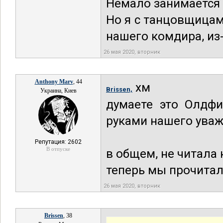
Немало занимается 
Но я с танцовщицами
нашего комдира, из-
26 мая 2020, вторник
Anthony Marv
, 44
хм
Brissen,
Украина, Киев
думаете это Олдф
руками нашего уваж
Репутация: 2602
В отпуске
в общем, не читала 
теперь мы прочитал
26 мая 2020, вторник
Brissen
, 38