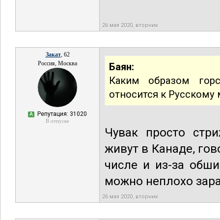
26 мая 2020, вторник
Закат
, 62
Россия, Москва
Баян:
Каким образом горс
относится к Русскому 
Репутация: 31020
А
В отпуске
Чувак просто стри
живут в Канаде, гов
числе и из-за обш
можно неплохо зар
26 мая 2020, вторник