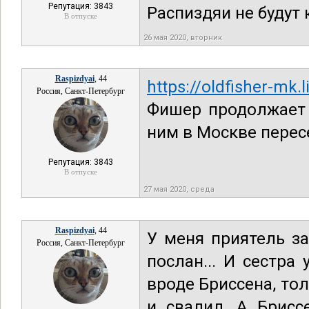
Репутация: 3843
Распиздяи не будут 
В отпуске
26 мая 2020, вторник
Raspizdyai
, 44
https://oldfisher-mk
Россия, Санкт-Петербург
Фишер продолжает 
ним в Москве перес
Репутация: 3843
В отпуске
27 мая 2020, среда
Raspizdyai
, 44
У меня приятель за
Россия, Санкт-Петербург
послан... И сестра
вроде Бриссена, тол
и свалил. А Брисс