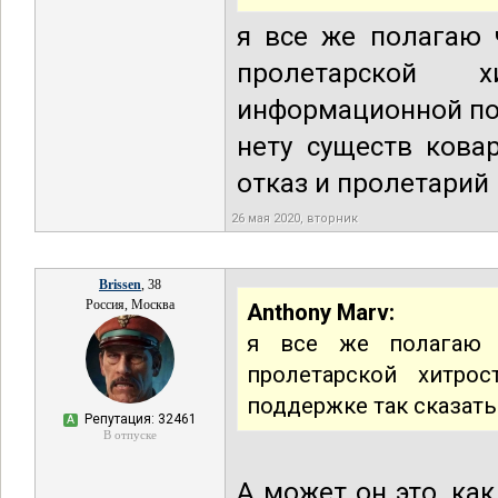
я все же полагаю 
пролетарской 
информационной по
нету существ кова
отказ и пролетарий
26 мая 2020, вторник
Brissen
, 38
Россия, Москва
Anthony Marv:
я все же полагаю ч
пролетарской хитро
поддержке так сказать
Репутация: 32461
А
В отпуске
А может он это, как