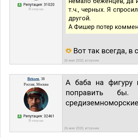
немало беженцев, да и
Репутация: 31020
А
т.ч., черных. Я спроси
В отпуске
другой.
А Фишер потер комме
Вот так всегда, в
26 мая 2020, вторник
Brissen
, 38
А баба на фигуру 
Россия, Москва
поправить бы
средиземноморские 
Репутация: 32461
А
В отпуске
26 мая 2020, вторник