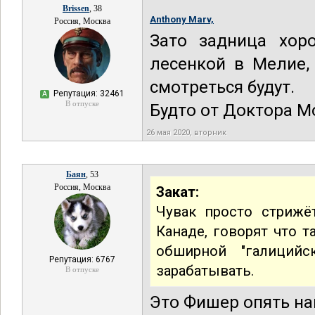
Brissen
, 38
Anthony Marv,
Россия, Москва
Зато задница хор
лесенкой в Мелие,
смотреться будут.
Репутация: 32461
А
В отпуске
Будто от Доктора М
26 мая 2020, вторник
Баян
, 53
Россия, Москва
Закат:
Чувак просто стрижё
Канаде, говорят что т
обширной "галиций
Репутация: 6767
зарабатывать.
В отпуске
Это Фишер опять на