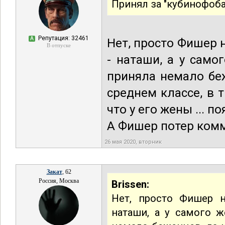
Принял за "кубинофоба
Репутация: 32461
А
Нет, просто Фишер 
В отпуске
- наташи, а у само
приняла немало беж
среднем классе, в т
что у его жены ... п
А Фишер потер ком
26 мая 2020, вторник
Закат
, 62
Россия, Москва
Brissen:
Нет, просто Фишер н
наташи, а у самого ж