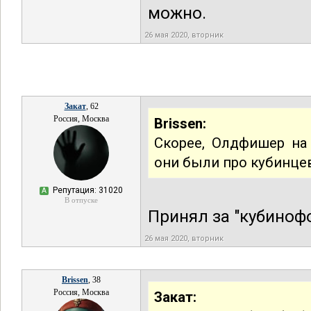
можно.
26 мая 2020, вторник
Закат
, 62
Россия, Москва
Brissen:
Скорее, Олдфишер на
они были про кубинце
Репутация: 31020
А
В отпуске
Принял за "кубиноф
26 мая 2020, вторник
Brissen
, 38
Россия, Москва
Закат: