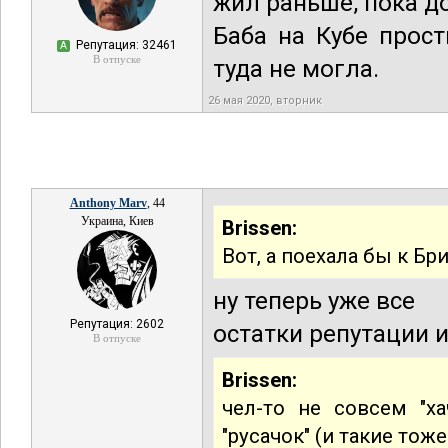
жил раньше, пока д
Баба на Кубе прост
Репутация: 32461
А
В отпуске
туда не могла.
26 мая 2020, вторник
Anthony Marv
, 44
Украина, Киев
Brissen:
Вот, а поехала бы к Б
ну теперь уже все
Репутация: 2602
остатки репутации и
В отпуске
Brissen:
чел-то не совсем "ха
"русачок" (и такие тож