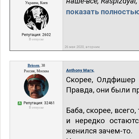
наше-все,
Raspizdyai,
Украина, Киев
показать полностью.
Репутация: 2602
В отпуске
26 мая 2020, вторник
Brissen
, 38
Anthony Marv,
Россия, Москва
Скорее, Олдфишер 
Правда, они были пр
Репутация: 32461
А
В отпуске
Баба, скорее, всего
и нередко остаютс
женился зачем-то.