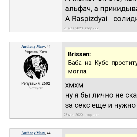
альфач, а прикидыва
А Raspizdyai - солид
26 мая 2020, вторник
Anthony Marv
, 44
Украина, Киев
Brissen:
Баба на Кубе простит
могла.
хмхм
Репутация: 2602
В отпуске
ну я бы лично не с
за секс еще и нужно
26 мая 2020, вторник
Anthony Marv
, 44