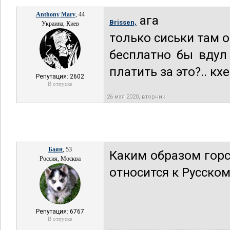
Anthony Marv
, 44
ага
Brissen,
Украина, Киев
только сиськи там 
бесплатно бы вду
платить за это?.. кх
Репутация: 2602
В отпуске
26 мая 2020, вторник
Баян
, 53
Каким образом горс
Россия, Москва
относится к Русском
Репутация: 6767
В отпуске