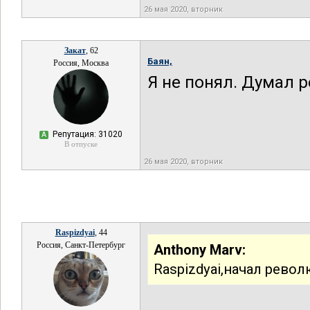
26 мая 2020, вторник
Закат
, 62
Баян,
Россия, Москва
Я не понял. Думал 
Репутация: 31020
А
В отпуске
26 мая 2020, вторник
Raspizdyai
, 44
Россия, Санкт-Петербург
Anthony Marv:
Raspizdyai,начал револ