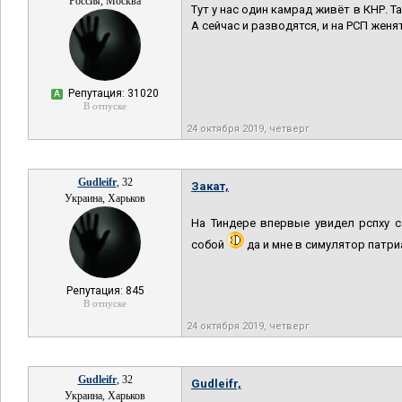
Россия, Москва
Тут у нас один камрад живёт в КНР. Т
А сейчас и разводятся, и на РСП женя
Репутация: 31020
А
В отпуске
24 октября 2019, четверг
Gudleifr
, 32
Закат,
Украина, Харьков
На Тиндере впервые увидел рспху с
собой
да и мне в симулятор патри
Репутация: 845
В отпуске
24 октября 2019, четверг
Gudleifr
, 32
Gudleifr,
Украина, Харьков