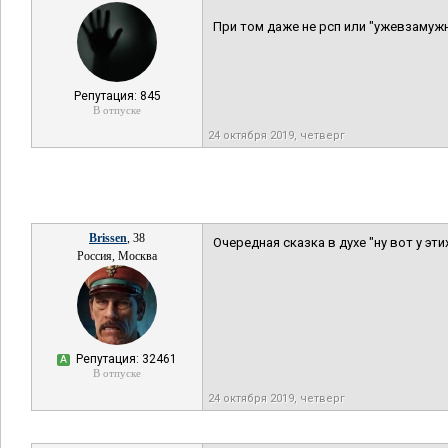
При том даже не рсп или "ужевзамуж
Репутация: 845
В отпуске
24 октября 2019, четверг
Brissen
, 38
Очередная сказка в духе "ну вот у этих
Россия, Москва
Репутация: 32461
А
В отпуске
24 октября 2019, четверг