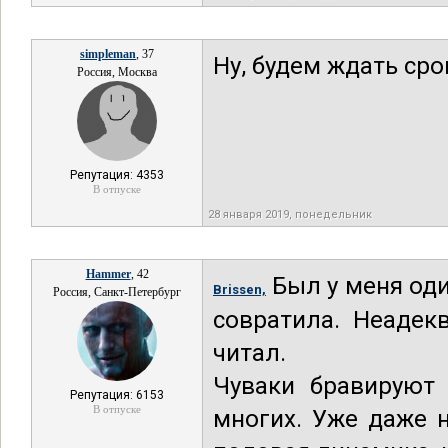
simpleman
, 37
Ну, будем ждать сро
Россия, Москва
Репутация: 4353
В отпуске
28 января 2019, понедельник
Hammer
, 42
Был у меня оди
Brissen,
Россия, Санкт-Петербург
совратила. Неадек
читал.
Чуваки бравируют 
Репутация: 6153
В отпуске
многих. Уже даже 