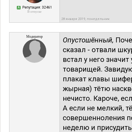
Репутация: 32461
А
В отпуске
28 января 2019, понедельник
Модератор
Опустошённый,
Поче
сказал - отвали шку
встал у него значи
товарищей. Завидую
плакат клавы шифер
жырная) тётю наскво
нечисто. Кароче, ес
А если не мелкий, т
совершенноления по
неделю и присудить