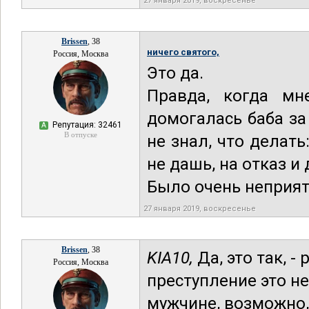
27 января 2019, воскресенье
Brissen
, 38
ничего святого,
Россия, Москва
Это да.
Правда, когда мн
домогалась баба за
Репутация: 32461
А
В отпуске
не знал, что делать
не дашь, на отказ и
Было очень неприят
27 января 2019, воскресенье
Brissen
, 38
KIA10,
Да, это так, -
Россия, Москва
преступление это н
мужчине, возможно,