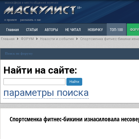
маносфера и место общения мужчин
18+
о проекте
рассказать о нас
Главная
СТАТЬИ
АВТОРЫ
НЕ ЧИТАЛ
НОВИЧКУ
ТОП-100
ФОР
Главная
ФОРУМ
Новости и события
Спортсменка фитнес-бикини изна
Ветка: Расстаюсь или Развожусь. САНЧАС
Ветка: Наболевшее. Выскажись!
Р
Поиск по форуму
РАЗДЕЛ: Разное
УЧЕБНИК
ТРИЛОГИЯ
ВИТРИНА
КОПИЛКА
ОТНОШ
Найти на сайте:
параметры поиска
Спортсменка фитнес-бикини изнасиловала несове