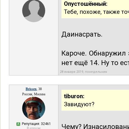
Опустошённый:
Тебе, похоже, также то
Даинасрать.
Кароче. Обнаружил 
нет ещё 14. Ну то ес
28 января 2019, понедельник
Brissen
, 38
Россия, Москва
tiburon:
Завидуют?
Репутация: 32461
А
Чему? Изнасилован
В отпуске