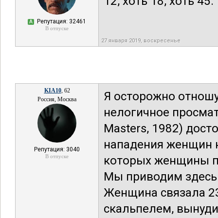
12, хоть 18, хоть 45.
Репутация: 32461
А
В отпуске
27 января 2019, воскресенье
KIA10
, 62
Я осторожно отношу
Россия, Москва
нелогичное просматр
Masters, 1982) дост
нападения женщин н
Репутация: 3040
В отпуске
которых женщины п
Мы приводим здесь 
Женщина связала 23
скальпелем, вынуди