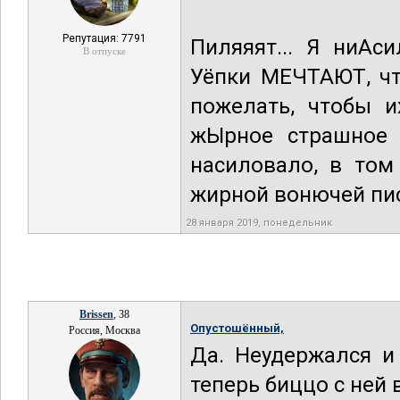
Репутация: 7791
Пиляяят... Я ниАс
В отпуске
Уёпки МЕЧТАЮТ, чт
пожелать, чтобы 
жЫрное страшное 
насиловало, в том
жирной вонючей пис
28 января 2019, понедельник
Brissen
, 38
Опустошённый,
Россия, Москва
Да. Неудержался и
теперь биццо с ней