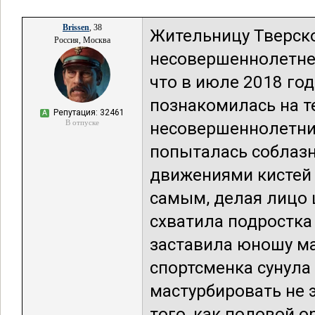
Brissen
, 38
Жительницу Тверско
Россия, Москва
несовершеннолетнег
что в июле 2018 го
познакомилась на т
Репутация: 32461
А
В отпуске
несовершеннолетни
попыталась соблазн
движениями кистей 
самым, делая лицо 
схватила подростка 
заставила юношу ма
спортсменка сунула 
мастурбировать не 
того, как половой о