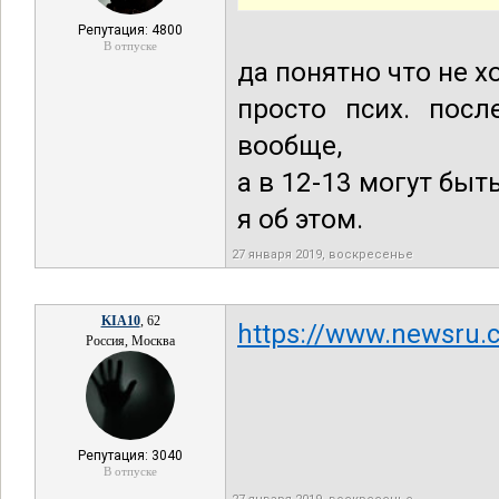
Репутация: 4800
В отпуске
да понятно что не х
просто псих. посл
вообще,
а в 12-13 могут быт
я об этом.
27 января 2019, воскресенье
KIA10
, 62
https://www.newsru.
Россия, Москва
Репутация: 3040
В отпуске