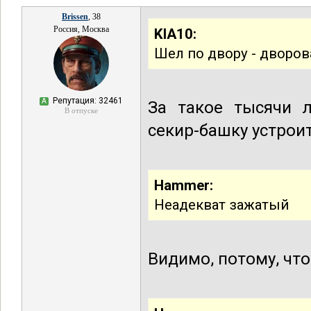
Brissen
, 38
Россия, Москва
KIA10:
Шел по двору - дворова
Репутация: 32461
А
За такое тысячи л
В отпуске
секир-башку устроит
Hammer:
Неадекват зажатый
Видимо, потому, что