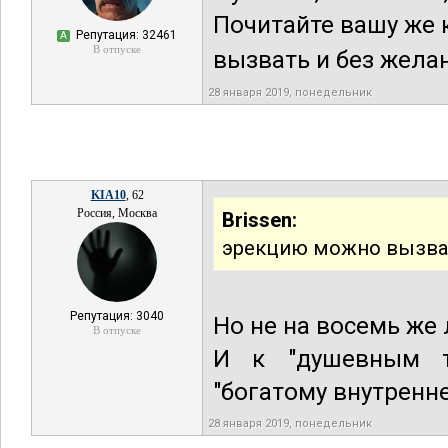
Почитайте вашу же 
Репутация: 32461
А
В отпуске
вызвать и без жела
28 января 2019, понедельник
KIA10
, 62
Россия, Москва
Brissen:
эрекцию можно вызват
Репутация: 3040
Но не на восемь же 
В отпуске
И к "душевным т
"богатому внутренн
28 января 2019, понедельник