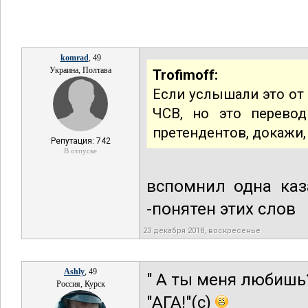
komrad
, 49
Украина, Полтава
Trofimoff:
Если услышали это от 
ЧСВ, но это перевод
претендентов, докажи,
Репутация: 742
В отпуске
вспомнил одна каз
-понятен этих слов
23 декабря 2018, воскресенье
Ashly
, 49
" А ты меня любишь
Россия, Курск
"АГА!"(с)