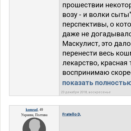
прошествии некотор
возу - и волки сыт
перспективы, о кот
даже не догадывалс
Маскулист, это дал
перенести весь кош
лекарство, красная 
воспринимаю скорее 
показать полностью.
23 декабря 2018, воскресенье
komrad
, 49
Fratello D,
Украина, Полтава