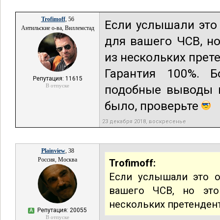
Trofimoff
, 56
Если услышали это 
Антильские о-ва, Виллемстад
для вашего ЧСВ, но
из нескольких прете
Гарантия 100%. 
Репутация: 11615
В отпуске
подобные выводы и
было, проверьте
23 декабря 2018, воскресенье
Plainview
, 38
Россия, Москва
Trofimoff:
Если услышали это о
вашего ЧСВ, но это
нескольких претендент
Репутация: 20055
А
В отпуске