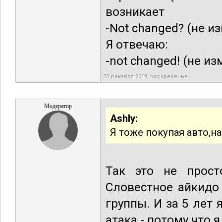
возникает
-Not changed? (не и
Я отвечаю:
-not changed! (не из
23 декабря 2018, воскресенье
Модератор
Ashly:
Я тоже покупая авто,н
Так это не прост
Словестное айкидо
группы. И за 5 лет
атака - потому что я