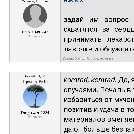
Fratello D,
Украина, Полтава
задай им вопрос 
схватятся за серд
Репутация: 742
В отпуске
принимать лекарст
лавочке и обсуждат
23 декабря 2018, воскресенье
Fratello D
, 54
komrad,
komrad,
Да, 
Германия, Berlin
случаями. Печаль в
избавиться от муче
позитив и удача в т
Репутация: 1004
В отпуске
материалов вменяе
дают больше безнак