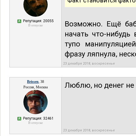
Факт становится факто
Репутация: 20055
А
Возможно. Ещё ба
В отпуске
начать что-нибудь 
тупо манипуляцией
фразу ляпнула, неск
23 декабря 2018, воскресенье
Brissen
, 38
Люблю, но денег не 
Россия, Москва
Репутация: 32461
А
В отпуске
23 декабря 2018, воскресенье