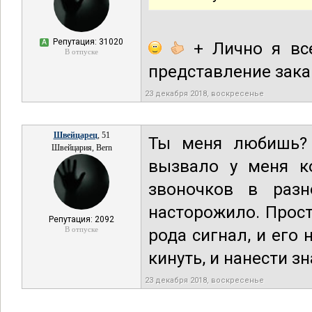
Репутация: 31020
А
+ Лично я все
В отпуске
представление закан
23 декабря 2018, воскресенье
Швейцарец
, 51
Ты меня любишь? 
Швейцария, Bern
вызвало у меня к
звоночков в раз
насторожило. Прост
Репутация: 2092
В отпуске
рода сигнал, и его
кинуть, и нанести з
23 декабря 2018, воскресенье