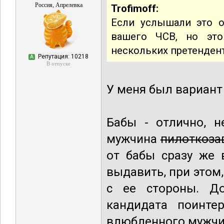
Россия, Апрелевка
Trofimoff:
Если услышали это о
вашего ЧСВ, но это
нескольких претендент
Репутация: 10218
А
В отпуске
У меня был вариант
Бабы - отлично, н
мужчина
пилоткоза
от бабы сразу же 
выдавить, при этом
с ее стороны. До
кандидата поинте
влюбленного мужчи