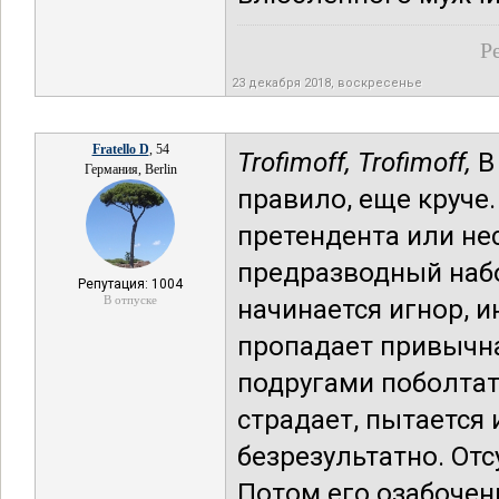
Р
23 декабря 2018, воскресенье
Fratello D
, 54
Trofimoff,
Trofimoff,
В
Германия, Berlin
правило, еще круче.
претендента или нес
предразводный набо
Репутация: 1004
В отпуске
начинается игнор, 
пропадает привычная
подругами поболтать
страдает, пытается 
безрезультатно. Отс
Потом его озабочен