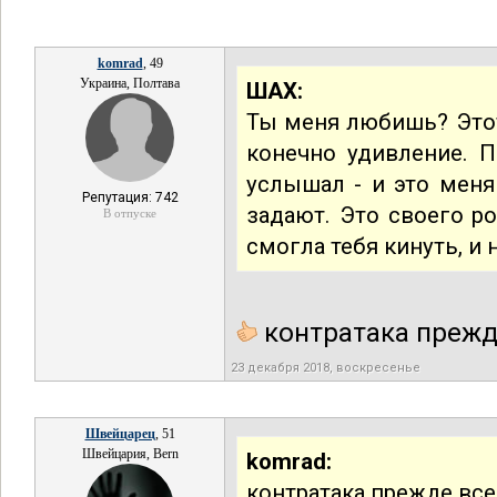
komrad
, 49
Украина, Полтава
ШАХ:
Ты меня любишь? Этот
конечно удивление. 
услышал - и это меня
Репутация: 742
задают. Это своего ро
В отпуске
смогла тебя кинуть, и
контратака прежде
23 декабря 2018, воскресенье
Швейцарец
, 51
Швейцария, Bern
komrad:
контратака прежде все