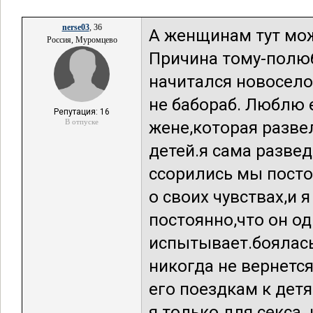
nerse03
, 36
А женщинам тут мож
Россия, Муромцево
Причина тому-полю
начитался новосело
не бабораб. Люблю 
Репутация: 16
В отпуске
жене,которая развел
детей.я сама развед
ссорились мы посто
о своих чувствах,и 
постоянно,что он од
испытывает.боялась,
никогда не вернется
его поездкам к детя
я только для секса.