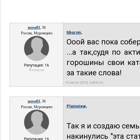
nerse03
, 36
tiburon,
Россия, Муромцево
Ооой вас пока собер
...а так,судя по а
горошины свои кат
Репутация: 16
В отпуске
за такие слова!
14 июля 2018, суббота
nerse03
, 36
Plainview,
Россия, Муромцево
Так я и создаю семь
накинулись "эта ста
Репутация: 16