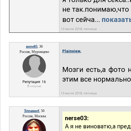
не так.понимаю,что 
вот сейча...
показать
13 июля 2018, пятница
nerse03
, 36
Plainview,
Россия, Муромцево
Мозги есть,а фото 
этим все нормально
Репутация: 16
В отпуске
13 июля 2018, пятница
Tetramorf
, 50
Россия, Москва
nerse03:
А я не виноватю,а пре