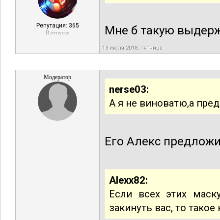
Репутация: 365
Мне б такую выдержк
В отпуске
13 июля 2018, пятница
Модератор
nerse03:
А я не виноватю,а пре
Его Алекс предложи
Alexx82:
Если всех этих маск
закинуть вас, то такое 