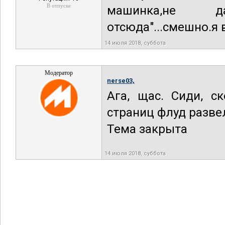
В отпуске
машинка,не дам
отсюда"...смешно.я в
14 июля 2018, суббота
Модератор
nerse03,
Ага, щас. Сиди, с
страниц флуд развел
Тема закрыта
14 июля 2018, суббота