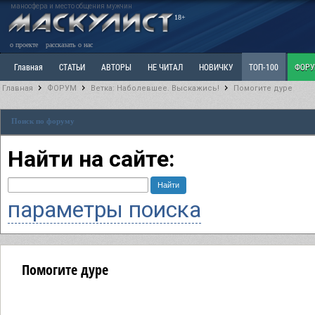
маносфера и место общения мужчин
18+
о проекте
рассказать о нас
Главная
СТАТЬИ
АВТОРЫ
НЕ ЧИТАЛ
НОВИЧКУ
ТОП-100
ФОР
Главная
ФОРУМ
Ветка: Наболевшее. Выскажись!
Помогите дуре
Ветка: Расстаюсь или Развожусь. САНЧАС
Ветка: Наболевшее. Выскажись!
Р
Поиск по форуму
РАЗДЕЛ: Разное
УЧЕБНИК
ТРИЛОГИЯ
ВИТРИНА
КОПИЛКА
ОТНОШ
Найти на сайте:
параметры поиска
Помогите дуре