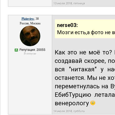
13 июля 2018, пятница
Plainview
, 38
Россия, Москва
nerse03:
Мозги есть,а фото не 
Репутация: 20055
А
Как это не моё то?
В отпуске
создавай скорее, п
вся "нитакая" у н
останется. Мы не х
переметнулась на Ву
ЕбибТурцию летал
венерологу
14 июля 2018, суббота