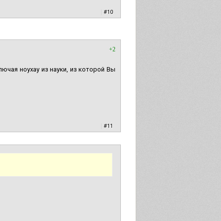
|
#10
+2
лючая ноухау из науки, из которой Вы
|
#11