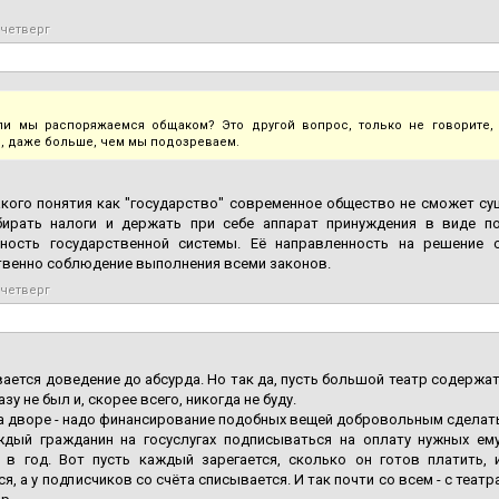
 четверг
и мы распоряжаемся общаком? Это другой вопрос, только не говорите, 
, даже больше, чем мы подозреваем.
кого понятия как "государство" современное общество не сможет сущ
бирать налоги и держать при себе аппарат принуждения в виде п
ность государственной системы. Её направленность на решение 
твенно соблюдение выполнения всеми законов.
 четверг
ается доведение до абсурда. Но так да, пусть большой театр содержат т
азу не был и, скорее всего, никогда не буду.
на дворе - надо финансирование подобных вещей добровольным сделат
ждый гражданин на госуслугах подписываться на оплату нужных ем
 в год. Вот пусть каждый зарегается, сколько он готов платить, 
ся, а у подписчиков со счёта списывается. И так почти со всем - с теа