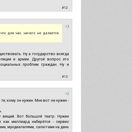
|
#12
+3
что для нас ничего не делается.
ествовать. Ну а государство всегда
олиции и армии. Другой вопрос это
социальных проблем граждан. Ну и
|
#13
+2
е, кому он нужен. Мне вот не нужен -
ь.
у вещей. Вот большой театр. Нужен
и как миллиард наберётся - сервис
трами, мундиалалями, салютами на день