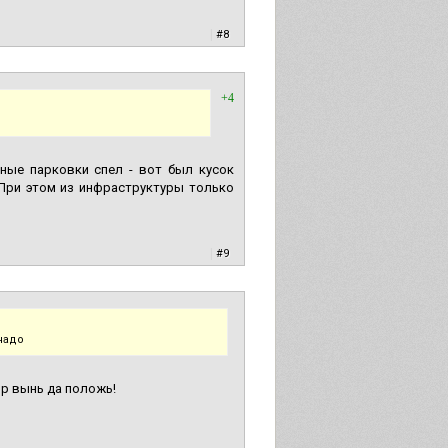
|
#8
+4
ные парковки спел - вот был кусок
 При этом из инфраструктуры только
|
#9
надо
ыр вынь да положь!