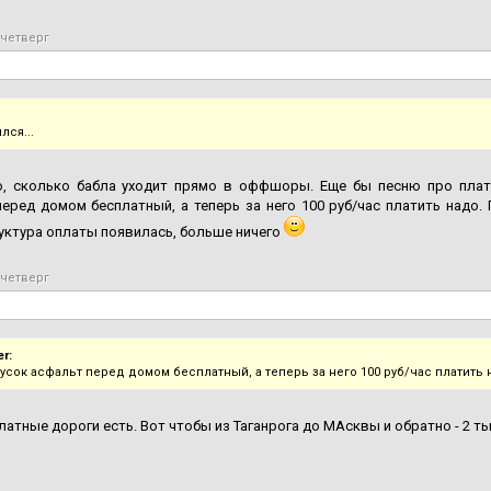
 четверг
лся...
о, сколько бабла уходит прямо в оффшоры. Еще бы песню про плат
еред домом бесплатный, а теперь за него 100 руб/час платить надо.
ктура оплаты появилась, больше ничего
 четверг
er:
кусок асфальт перед домом бесплатный, а теперь за него 100 руб/час платить 
платные дороги есть. Вот чтобы из Таганрога до МАсквы и обратно - 2 т