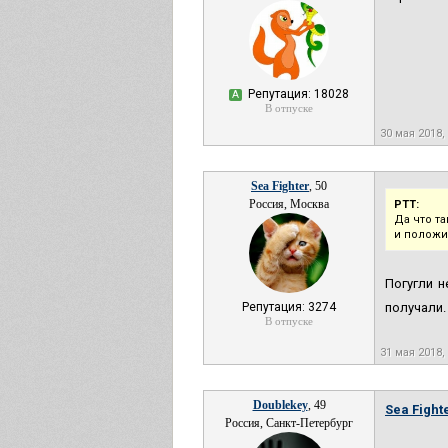
Репутация: 18028
А
В отпуске
30 мая 2018
Sea Fighter
, 50
Россия, Москва
РТТ:
Да что т
и положит
Погугли н
Репутация: 3274
получали.
В отпуске
31 мая 2018,
Doublekey
, 49
Sea Fighte
Россия, Санкт-Петербург