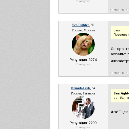
В отпуске
31 мая 2018,
Sea Fighter
, 50
Россия, Москва
сам:
Прослези
Он про т
асфальт п
Репутация: 3274
инфрастру
В отпуске
31 мая 2018,
NenadoLelik
, 54
Россия, Таганрог
Sea Fight
вот был 
Ага! Еще 
Репутация: 2299
В отпуске