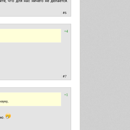
е, что для нас ничего не делается.
|
#6
+4
|
#7
+1
ауку,
ею.