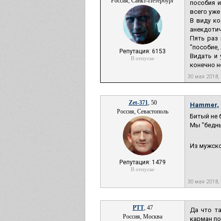
Россия, Санкт-Петербург
пособия и
всего уже
В виду ко
анекдотич
Пять раз 
"пособие,
Репутация: 6153
Видать и 
В отпуске
конечно н
30 мая 2018
Zet-371
, 50
Hammer,
Россия, Севастополь
Битый не 
Мы "бедны
Из мужско
Репутация: 1479
В отпуске
30 мая 2018
РТТ
, 47
Да что т
Россия, Москва
карман по