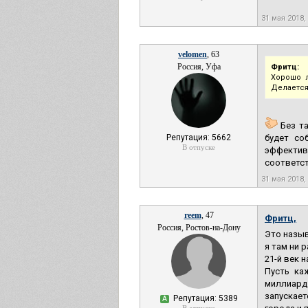
31 мая 2018,
velomen
, 63
Россия, Уфа
Фритц:
Хорошо л
Делается
Без та
Репутация: 5662
будет со
В отпуске
эффектив
соответс
31 мая 2018,
reem
, 47
Фритц,
Россия, Ростов-на-Дону
Это назыв
я там ни р
21-й век 
Пусть ка
миллиард
запускает
Репутация: 5389
А