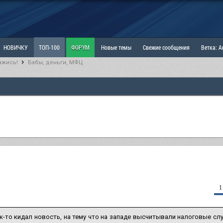
НОВИЧКУ
ТОП-100
ФОРУМ
Новые темы
Свежие сообщения
Ветка: 
ажись!
Бабы, деньги, МФЦ
ка: Наболевшее. Выскажись!
РАЗДЕЛ: Мы и Женщины
РАЗДЕЛ: Маскулизм, МД и
ИТРИНА
КОПИЛКА
ОТНОШЕНИЯ
1
-то кидал новость, на тему что на западе высчитывали налоговые слу