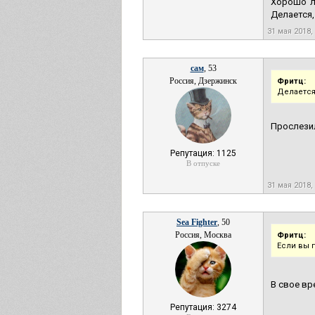
Хорошо л
Делается,
31 мая 2018,
сам
, 53
Россия, Дзержинск
Фритц:
Делается
Прослезил
Репутация: 1125
В отпуске
31 мая 2018,
Sea Fighter
, 50
Россия, Москва
Фритц:
Если вы п
В свое вр
Репутация: 3274