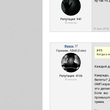
ну так то
Репутация: 941
В отпуске
31 мая 2018,
Фритц
, 57
Германия, Alfeld (Leine)
РТТ:
Когда у 
Каждый де
Камрады, 
Репутация: 4106
В отпуске
билеты? Д
ОМП изрез
это делае
Если вы 
промышле
сумма.