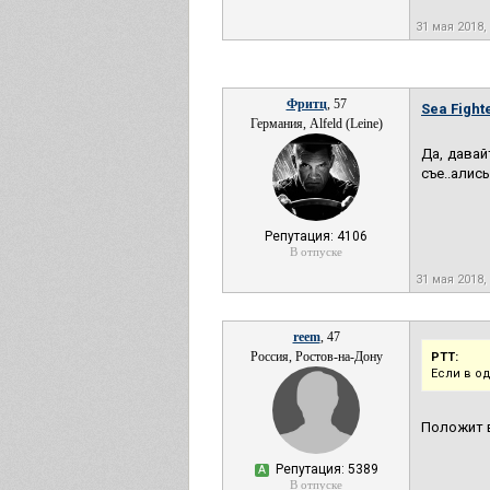
31 мая 2018,
Фритц
, 57
Sea Fighte
Германия, Alfeld (Leine)
Да, давай
съе..алис
Репутация: 4106
В отпуске
31 мая 2018,
reem
, 47
Россия, Ростов-на-Дону
РТТ:
Если в од
Положит в
Репутация: 5389
А
В отпуске