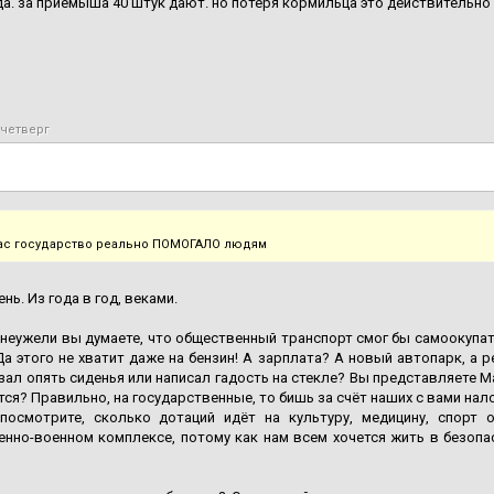
 да. за приемыша 40 штук дают. но потеря кормильца это действительно 
 четверг
нас государство реально ПОМОГАЛО людям
нь. Из года в год, веками.
неужели вы думаете, что общественный транспорт смог бы самоокупат
а этого не хватит даже на бензин! А зарплата? А новый автопарк, а р
ал опять сиденья или написал гадость на стекле? Вы представляете Ма
тся? Правильно, на государственные, то бишь за счёт наших с вами нал
посмотрите, сколько дотаций идёт на культуру, медицину, спорт о
нно-военном комплексе, потому как нам всем хочется жить в безопа