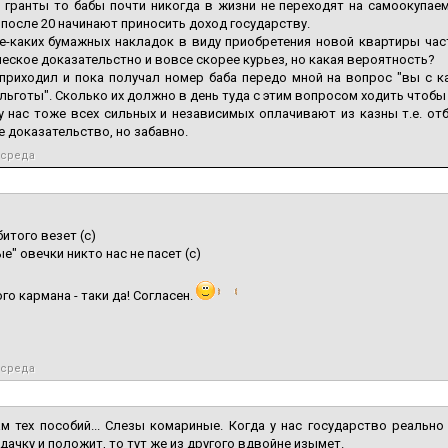
 гранты то бабы почти никогда в жизни не переходят на самоокупае
 после 20 начинают приносить доход государству.
е-каких бумажных накладок в виду приобретения новой квартиры час
еское доказательстно и вовсе скорее курьез, но какая вероятность?
приходил и пока получал номер баба передо мной на вопрос "вы с ка
 льготы". Сколько их должно в день туда с этим вопросом ходить чтоб
у нас тоже всех сильных и независимых оплачивают из казны т.е. от
е доказательство, но забавно.
, среда
битого везет (с)
е" овечки никто нас не пасет (с)
го кармана - таки да! Согласен.
, среда
ам тех пособий... Слезы комариные. Когда у нас государство реаль
дачку и положит, то тут же из другого вдвойне изымет.