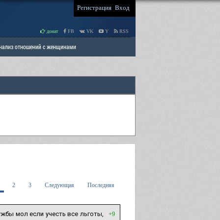
Регистрация
Вход
донат
FB
VK
Y
RSS
Анализ отношений с женщинами
 права мужчин
РАЗДЕЛ: Отцы и Дети
2
3
Следующая
Последняя
жбы мол если учесть все льготы,
+9