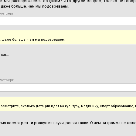
и мы распоряжаемся общаком? Это другой вопрос, только не говорит
 даже больше, чем мы подозреваем.
 четверг
, даже больше, чем мы подозреваем.
ся...
 четверг
осмотрите, сколько дотаций идёт на культуру, медицину, спорт образование, н
емя посмотрел - и рванул из науки, роняя тапки. О чем ни грамма не жал