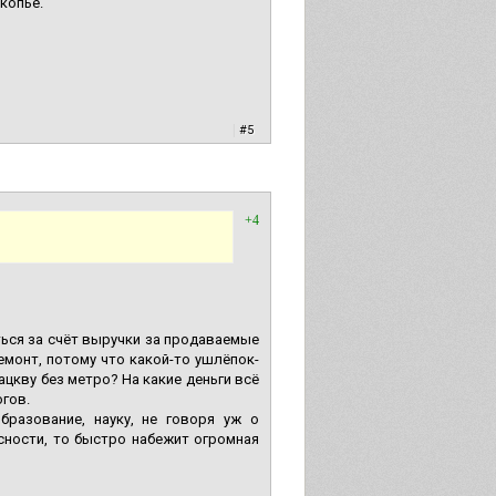
копье.
|
#5
+4
ься за счёт выручки за продаваемые
емонт, потому что какой-то ушлёпок-
цкву без метро? На какие деньги всё
огов.
бразование, науку, не говоря уж о
сности, то быстро набежит огромная