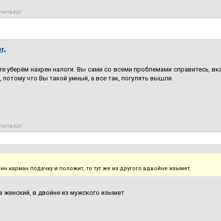
 четверг
r,
те уберём нахрен налоги. Вы сами со всеми проблемами справитесь, вк
ь, потому что Вы такой умный, а все так, погулять вышли.
 четверг
ин карман подачку и положит, то тут же из другого вдвойне изымет.
 женский, в двойне из мужского изымет