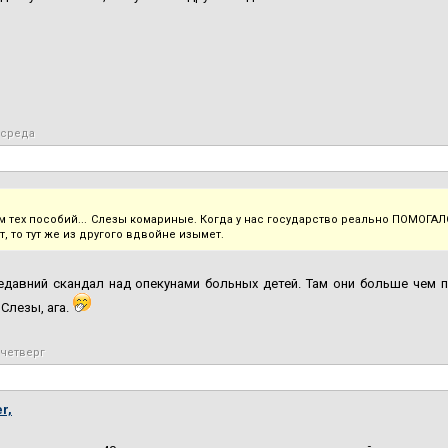
, среда
ам тех пособий... Слезы комариные. Когда у нас государство реально ПОМОГА
, то тут же из другого вдвойне изымет.
едавний скандал над опекунами больных детей. Там они больше чем 
 Слезы, ага.
 четверг
r,