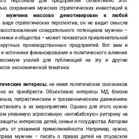
ного персонала для предприятий. Объективно этот
ью сохранения мужских стратегических инвестиций в
ий мужчина массово демотивирован к любой
е видя стратегических перспектив, он не видит смысла
 восстановления созидательного потенциала мужчин –
мики и общества – может показаться привлекательной
 крупных производственных предприятий. Вот вам и
и источники финансирования и политического влияния.
аксимум усилий для публикаций на эту и другие
ессе экономической тематики.
тические интересы
, не имея политических союзников
бно их приобрести. Объективно интересы МД близки
зным, патриотическим и трезвенническим движениям.
аствовать в их мероприятиях. Однако для этого нужно
ом уязвимую агрессивную «антибабскую» риторику на
защиты интересов детей, семьи и государства. Авторам
ить от уязвимой прямолинейности. Например, нужно,
рава мужчин – писать о правах детей на отцовское