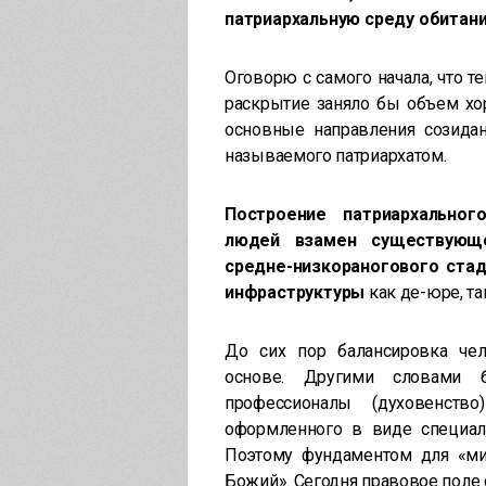
патриархальную среду обитан
Оговорю с самого начала, что т
раскрытие заняло бы объем хо
основные направления созидан
называемого патриархатом.
Построение патриархальног
людей взамен существующе
средне-низкораногового стад
инфраструктуры
как де-юре, та
До сих пор балансировка чел
основе. Другими словами б
профессионалы (духовенств
оформленного в виде специаль
Поэтому фундаментом для «ми
Божий». Сегодня правовое поле