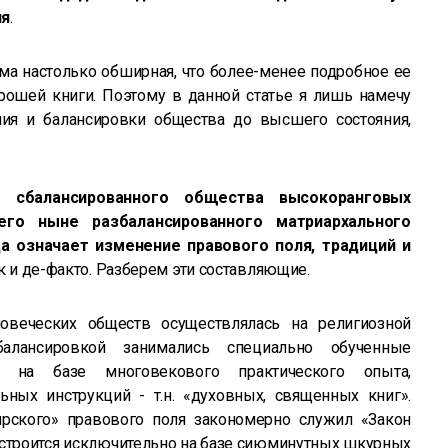
ия
.
ема настолько обширная, что более-менее подробное ее
рошей книги. Поэтому в данной статье я лишь намечу
ия и балансировки общества до высшего состояния,
о сбалансированного общества высокоранговых
го ныне разбалансированного матриархального
а означает изменение правового поля, традиций и
к и де-факто. Разберем эти составляющие.
овеческих обществ осуществлялась на религиозной
алансировкой занимались специально обученные
о) на базе многовекового практического опыта,
ных инструкций - т.н. «духовных, священных книг».
рского» правового поля закономерно служил «Закон
 строится исключительно на базе сиюминутных шкурных