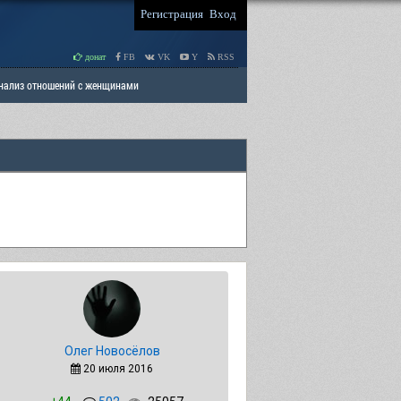
Регистрация
Вход
донат
FB
VK
Y
RSS
Анализ отношений с женщинами
 права мужчин
РАЗДЕЛ: Отцы и Дети
Олег Новосёлов
20 июля 2016