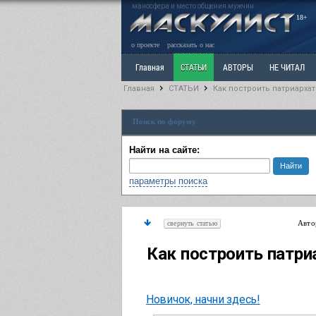
маносфера и место общения мужчин
18+
о проекте
рассказать о нас
Главная
СТАТЬИ
АВТОРЫ
НЕ ЧИТАЛ
Главная
СТАТЬИ
Как построить патриархат
Ветка: Расстаюсь или Развожусь. САНЧАС
Вет
Поиск по форуму
РАЗДЕЛ: Разное
УЧЕБНИК
ТРИЛОГИЯ
В
Найти на сайте:
параметры поиска
Авто
свернуть статью
Как построить патри
Новичок, начни здесь!