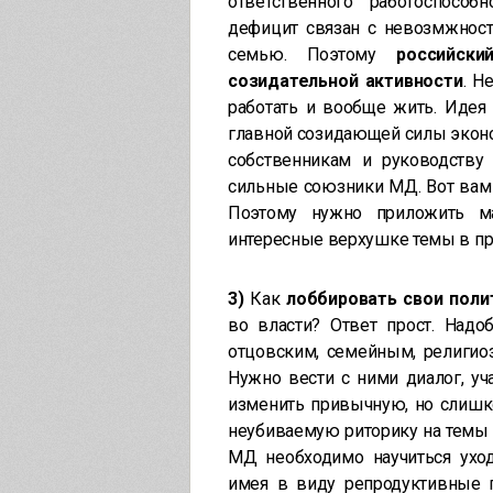
ответственного работоспособ
дефицит связан с невозмжност
семью. Поэтому
российск
созидательной активности
. Н
работать и вообще жить. Идея
главной созидающей силы эконо
собственникам и руководству
сильные союзники МД. Вот вам 
Поэтому нужно приложить м
интересные верхушке темы в пр
3)
Как
лоббировать свои поли
во власти? Ответ прост. Надо
отцовским, семейным, религио
Нужно вести с ними диалог, уч
изменить привычную, но слишк
неубиваемую риторику на темы 
МД необходимо научиться уход
имея в виду репродуктивные п