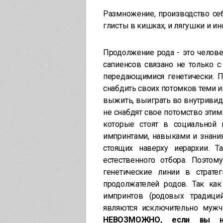
Размножение, производство се
глисты в кишках, и лягушки и ин
Продолжение рода - это челов
сапиенсов связано не только с
передающимися генетически. П
снабдить своих потомков теми 
выжить, выиграть во внутривид
не снабдят свое потомство этим
которые стоят в социальной 
импринтами, навыками и знани
стоящих наверху иерархии. 
естественного отбора. Поэто
генетические линии в страте
продолжателей родов. Так как
импринтов (родовых традици
являются исключительно муж
НЕВОЗМОЖНО, если вы н