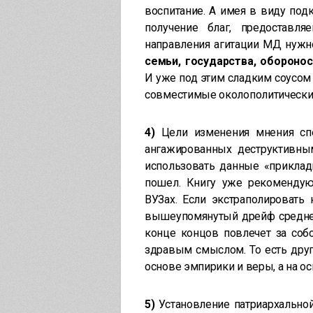
воспитание. А имея в виду подк
получение благ, предоставл
направления агитации МД нуж
семьи, государства, обороно
И уже под этим сладким соусом
совместимые околополитически
4)
Цели изменения мнения сп
ангажированных деструктивным
использовать данные «приклад
пошел. Книгу уже рекомендую
ВУЗах. Если экстраполировать
вышеупомянутый дрейф среднег
конце концов повлечет за соб
здравым смыслом. То есть дру
основе эмпирики и веры, а на о
5)
Установление патриархально