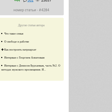
+44
502
25057
номер статьи - #4284
Другие статьи автора
Что такое семья
О свободе и рабстве
Как построить патриархат
Интервью с Георгием Алпатовым
Интервью с Денисом Бурхаевым, часть №2. О
методах мужского просвещения. И...