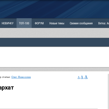
НОВИЧКУ
ТОП-100
ФОРУМ
Новые темы
Свежие сообщения
Ветка: 
ка: Наболевшее. Выскажись!
РАЗДЕЛ: Мы и Женщины
РАЗДЕЛ: Маскулизм, МД и
ИТРИНА
КОПИЛКА
ОТНОШЕНИЯ
A
A
р статьи:
Олег Новоселов
A
архат