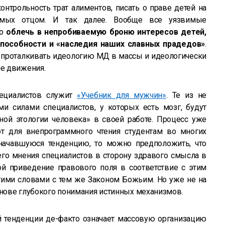
онтрольность трат алиментов, писать о праве детей на
яемых отцом. И так далее. Вообще все уязвимые
но
облечь в непробиваемую броню интересов детей,
способности и «наследия наших славных прадедов»
.
 проталкивать идеологию МД в массы и идеологически
е движения.
ециалистов служит
«Учебник для мужчин»
. Те из не
и силами специалистов, у которых есть мозг, будут
ной этологии человека» в своей работе. Процесс уже
т для внепрограммного чтения студентам во многих
 начавшуюся тенденцию, то можно предположить, что
о мнения специалистов в сторону здравого смысла в
ой приведение правового поля в соответствие с этим
гими словами с тем же Законом Божьим. Но уже не на
снове глубокого понимания истинных механизмов.
й тенденции де-факто означает массовую организацию