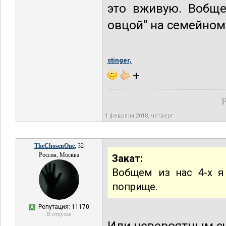
это вживую. Вобще
овцой" на семейно
stinger,
+
Р
1 февраля 2018, четверг
TheChosenOne
, 32
Россия, Москва
Закат:
Вобщем из нас 4-х я
поприще.
Репутация: 11170
А
В отпуске