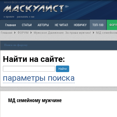
маносфера и место общения мужчин
18+
о проекте
рассказать о нас
Главная
СТАТЬИ
АВТОРЫ
НЕ ЧИТАЛ
НОВИЧКУ
ТОП-100
ФОР
Главная
ФОРУМ
Мужское Движение. За права мужчин!
МД семейном
Ветка: Расстаюсь или Развожусь. САНЧАС
Ветка: Наболевшее. Выскажись!
Р
Поиск по форуму
РАЗДЕЛ: Разное
УЧЕБНИК
ТРИЛОГИЯ
ВИТРИНА
КОПИЛКА
ОТНОШ
Найти на сайте:
параметры поиска
МД семейному мужчине