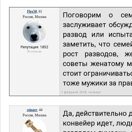
Flex50
, 61
Поговорим о се
Россия, Москва
заслуживает обсуж
развод или испыт
заметить, что сем
Репутация: 1852
В отпуске
рост разводов, ж
советы женатому м
стоит ограничивать
тоже мужики за пра
1 февраля 2018, четверг
stinger
, 44
Да, действительно 
Россия, Москва
конвейер идет, люд