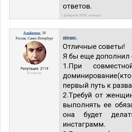
ответов.
1 февраля 2018, четверг
Альбатрос
, 50
stinger,
Россия, Санкт-Петербург
Отличные советы!
Я бы еще дополнил
1.При совместн
Репутация: 2119
В отпуске
доминирование(кт
первый путь к разв
2.Требуй от женщи
выполнять ее обяз
она будет дела
инстаграмм.