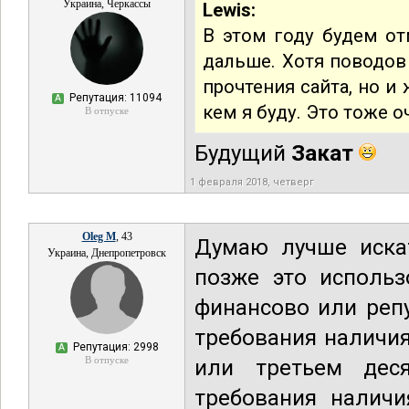
Украина, Черкассы
Lewis:
В этом году будем от
дальше. Хотя поводов 
прочтения сайта, но и 
Репутация: 11094
А
кем я буду. Это тоже о
В отпуске
Будущий
Закат
1 февраля 2018, четверг
Oleg M
, 43
Думаю лучше иска
Украина, Днепропетровск
позже это использ
финансово или реп
требования наличи
Репутация: 2998
А
В отпуске
или третьем деся
требования налич