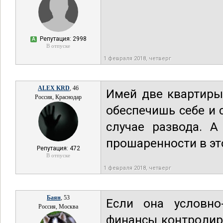
Репутация: 2998
А
В отпуске
1 февраля 2018, четверг
ALEX KRD
, 46
Имей две квартиры
Россия, Краснодар
обеспечишь себе и
случае развода. А
прошаренности в это
Репутация: 472
В отпуске
1 февраля 2018, четверг
Баян
, 53
Если она условно
Россия, Москва
финансы контролир