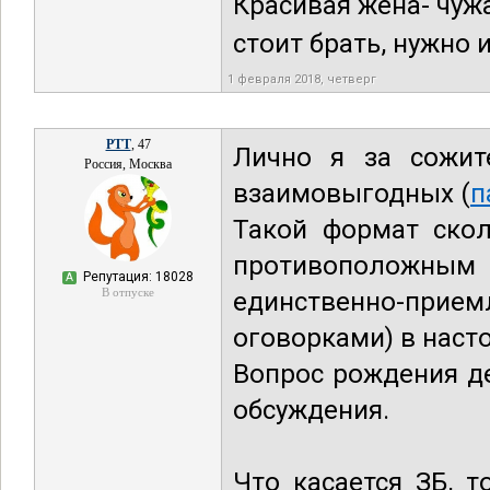
Красивая жена- чужа
стоит брать, нужно и
1 февраля 2018, четверг
РТТ
, 47
Лично я за сожит
Россия, Москва
взаимовыгодных (
п
Такой формат скол
противоположным
Репутация: 18028
А
В отпуске
единственно-прием
оговорками) в наст
Вопрос рождения де
обсуждения.
Что касается ЗБ, т