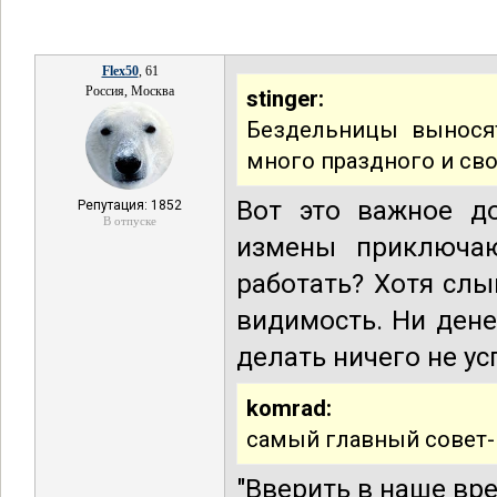
Flex50
, 61
Россия, Москва
stinger:
Бездельницы выносят
много праздного и св
Вот это важное до
Репутация: 1852
В отпуске
измены приключаю
работать? Хотя слы
видимость. Ни дене
делать ничего не ус
komrad:
самый главный совет-н
"Вверить в наше вр