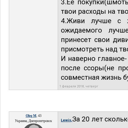
3.Ее покупки(шмот
твои расходы на тв
4.Живи лучше с 
ожидаемого лучш
принесет свои див
присмотреть над тв
И наверно главное
после ссоры(не про
совместная жизнь бу
1 февраля 2018, четверг
Oleg M
, 43
За 20 лет сколь
Lewis,
Украина, Днепропетровск