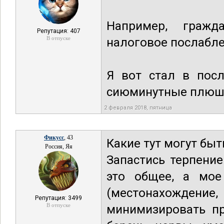
Например, гражд
Репутация: 407
В отпуске
налоговое послабле
Я вот стал в посл
сиюминутные плюшки
2 февраля 2018, пятница
Фикусс
, 43
Какие тут могут быт
Россия, Яя
Запастись терпение
это общее, а мое 
(местонахожден
Репутация: 3499
В отпуске
минимизировать пр