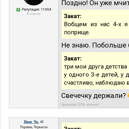
Поздно! Он уже мчит
Репутация: 11094
А
В отпуске
Закат:
Вобщем из нас 4-х я
поприще.
Не знаю. Побольше
Закат:
три мои друга детства
у одного 3-е детей, у
счастливо, наблюдаю 
Свечечку держали?
1 февраля 2018, четверг
Иван_Чк
, 46
Украина, Черкассы