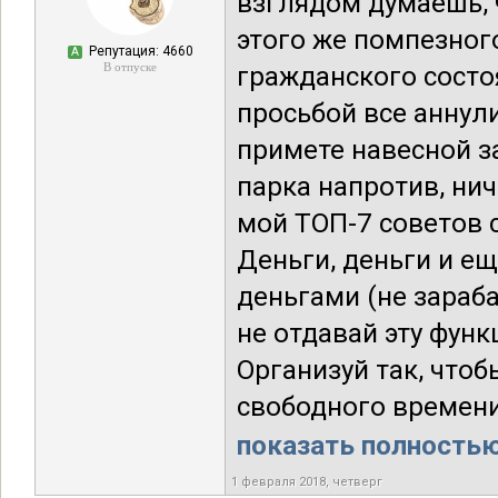
взглядом думаешь, ч
этого же помпезног
Репутация: 4660
А
В отпуске
гражданского состо
просьбой все аннул
примете навесной з
парка напротив, нич
мой ТОП-7 советов 
Деньги, деньги и ещ
деньгами (не зараб
не отдавай эту фун
Организуй так, чтоб
свободного времени.
показать полностью.
1 февраля 2018, четверг