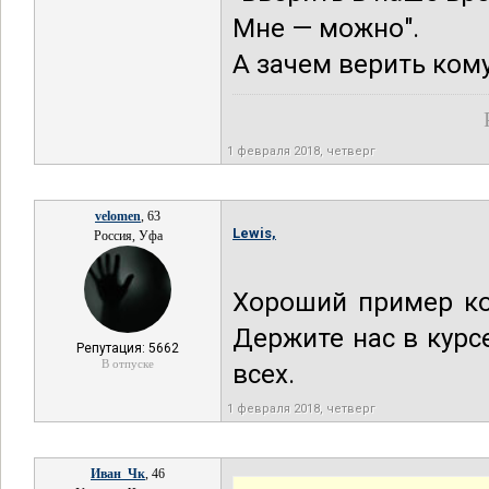
Мне — можно".
А зачем верить кому
1 февраля 2018, четверг
velomen
, 63
Lewis,
Россия, Уфа
Хороший пример ко
Держите нас в курс
Репутация: 5662
В отпуске
всех.
1 февраля 2018, четверг
Иван_Чк
, 46