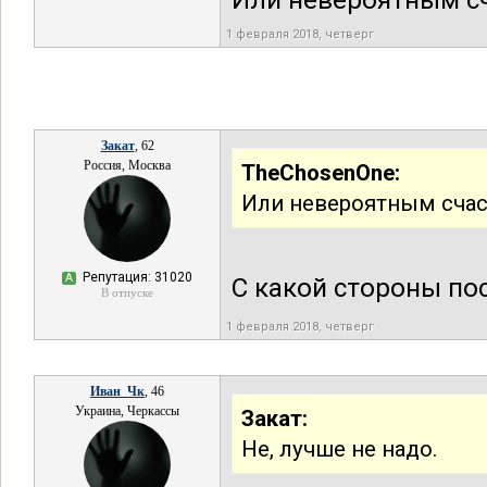
Или невероятным с
1 февраля 2018, четверг
Закат
, 62
Россия, Москва
TheChosenOne:
Или невероятным счас
Репутация: 31020
А
С какой стороны по
В отпуске
1 февраля 2018, четверг
Иван_Чк
, 46
Украина, Черкассы
Закат:
Не, лучше не надо.