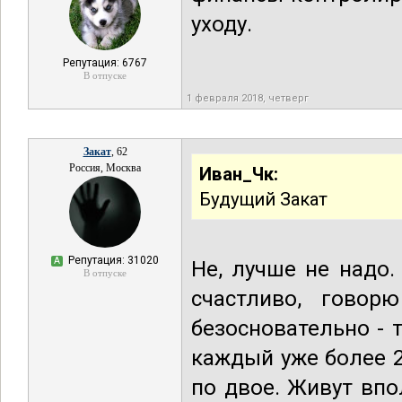
уходу.
Репутация: 6767
В отпуске
1 февраля 2018, четверг
Закат
, 62
Россия, Москва
Иван_Чк:
Будущий Закат
Репутация: 31020
А
Не, лучше не надо
В отпуске
счастливо, говор
безосновательно - 
каждый уже более 20
по двое. Живут впо