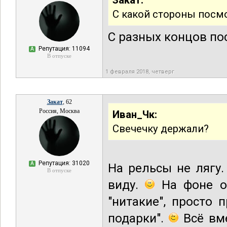
Закат:
С какой стороны посм
С разных концов п
Репутация: 11094
А
В отпуске
1 февраля 2018, четверг
Закат
, 62
Россия, Москва
Иван_Чк:
Свечечку держали?
Репутация: 31020
А
На рельсы не лягу
В отпуске
виду.
На фоне ок
"нитакие", просто 
подарки".
Всё вме