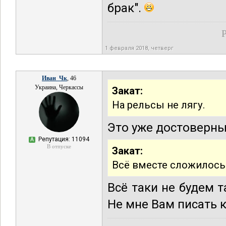
брак".
Р
1 февраля 2018, четверг
Иван_Чк
, 46
Украина, Черкассы
Закат:
На рельсы не лягу.
Это уже достоверн
Репутация: 11094
А
В отпуске
Закат:
Всё вместе сложилось 
Всё таки не будем 
Не мне Вам писать 