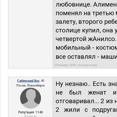
любовнице. Алимент
поменял на третью б
залету, второго реб
столице купил, она 
четвертой жАнилсо.
мобильный - костюм,
все оставлял - маши
29 января 2018, понедельник
Сибирский Кот
, 40
Ну незнаю.. Есть з
Россия, Новосибирск
не был женат и 
отговаривал... 2 из
2 жили с подруга
Репутация: 1140
В отпуске