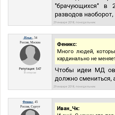
"брачующихся" в 
разводов наоборот,
29 января 2018, понедельник
-Илья-
, 54
Россия, Москва
Феникс:
Много людей, которы
кардинально не меняет
Чтобы идеи МД ов
Репутация: 547
В отпуске
должно смениться, а
29 января 2018, понедельник
Феникс
, 45
Россия, Сургут
Иван_Чк: