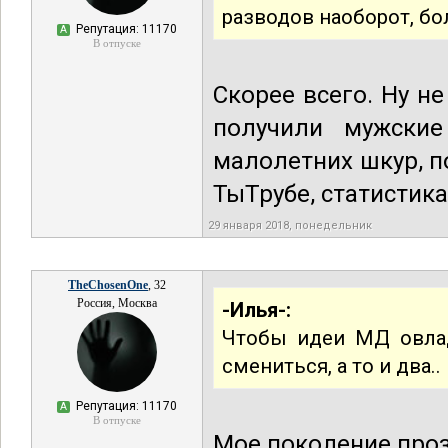
разводов наоборот, бо
Репутация: 11170
А
В отпуске
Скорее всего. Ну не
получили мужские
малолетних шкур, 
ТыТрубе, статистика
29 января 2018, понедельник
TheChosenOne
, 32
Россия, Москва
-Илья-:
Чтобы идеи МД овла
смениться, а то и два..
Репутация: 11170
А
В отпуске
Мое поколение проз