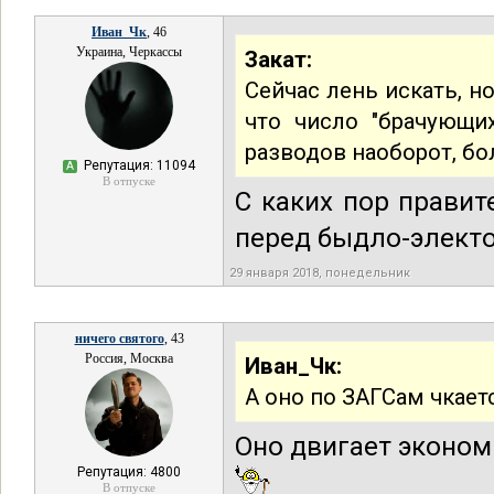
Иван_Чк
, 46
Украина, Черкассы
Закат:
Сейчас лень искать, н
что число "брачующи
разводов наоборот, бо
Репутация: 11094
А
В отпуске
С каких пор правит
перед быдло-элект
29 января 2018, понедельник
ничего святого
, 43
Россия, Москва
Иван_Чк:
А оно по ЗАГСам чкает
Оно двигает эконом
Репутация: 4800
В отпуске