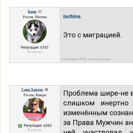
Баян
, 53
Earthling,
Россия, Москва
Это с миграцией.
Репутация: 6767
В отпуске
29 января 2018, понедельник
Саня Хантер
, 48
Проблема шире-не 
Россия, Кимры
слишком инертно
изменённым сознани
за Права Мужчин ан
Репутация: 6265
А
В отпуске
ней участвовал 