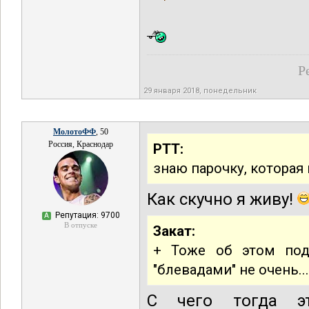
Р
29 января 2018, понедельник
МолотоФФ
, 50
Россия, Краснодар
РТТ:
знаю парочку, которая
Как скучно я живу!
Репутация: 9700
А
В отпуске
Закат:
+ Тоже об этом поду
"блевадами" не очень...
С чего тогда эт