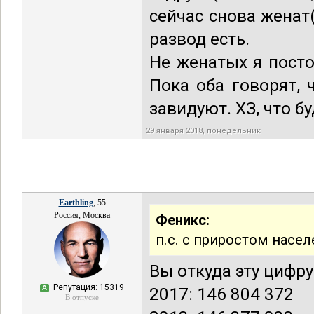
сейчас снова женат
развод есть.
Не женатых я пост
Пока оба говорят,
завидуют. ХЗ, что б
29 января 2018, понедельник
Earthling
, 55
Россия, Москва
Феникс:
п.с. с приростом насел
Вы откуда эту цифру
Репутация: 15319
А
2017: 146 804 372
В отпуске