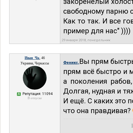
закоренелый холос
свободному парню с 
Как то так. И все г
пример для нас" ))))
29 января 2018, понедельник
Иван_Чк
, 46
Вы прям быстр
Феникс,
Украина, Черкассы
прям всё быстро и 
а поколения рабов,
Долгая, нудная и т
Репутация: 11094
А
В отпуске
И ещё. С каких это 
что она правдивая?