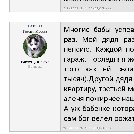
29 января 2018, понедельник
Баян
, 53
Многие бабы успев
Россия, Москва
раз. Мой дядя ра
пенсию. Каждой по
гараж. Последняя ж
Репутация: 6767
В отпуске
того как ей свои
тысяч).Другой дядя
квартиру, третьей м
аленя пожирнее нашл
А уж бабенке кото
сам бог велел рожат
29 января 2018, понедельник