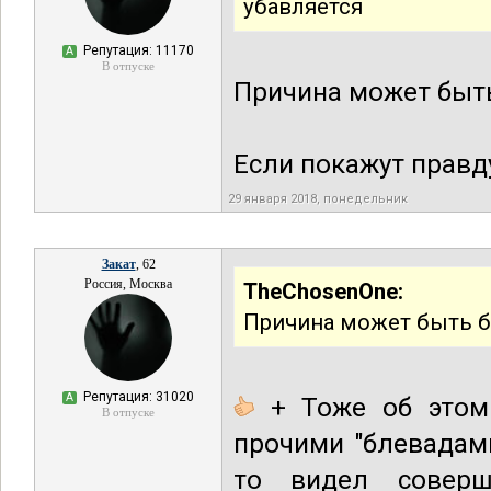
убавляется
Репутация: 11170
А
В отпуске
Причина может быть
Если покажут правд
29 января 2018, понедельник
Закат
, 62
Россия, Москва
TheChosenOne:
Причина может быть б
Репутация: 31020
А
+ Тоже об этом 
В отпуске
прочими "блевадами
то видел соверш