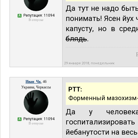
Да тут не надо бы
Репутация: 11094
А
понимать! Ясен йух 
В отпуске
капусту, но в сре
блядь
.
29 января 2018, понедельник
Иван_Чк
, 46
Украина, Черкассы
РТТ:
Форменный мазохизм-и
Да у человека
Репутация: 11094
А
госпитализироват
В отпуске
йебанутости на весь