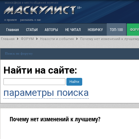
маносфера и место общения мужчин
18+
о проекте
рассказать о нас
Главная
СТАТЬИ
АВТОРЫ
НЕ ЧИТАЛ
НОВИЧКУ
ТОП-100
ФОР
Главная
ФОРУМ
Новости и события
Почему нет изменений к лучшему
Ветка: Расстаюсь или Развожусь. САНЧАС
Ветка: Наболевшее. Выскажись!
Р
Поиск по форуму
РАЗДЕЛ: Разное
УЧЕБНИК
ТРИЛОГИЯ
ВИТРИНА
КОПИЛКА
ОТНОШ
Найти на сайте:
параметры поиска
Почему нет изменений к лучшему?