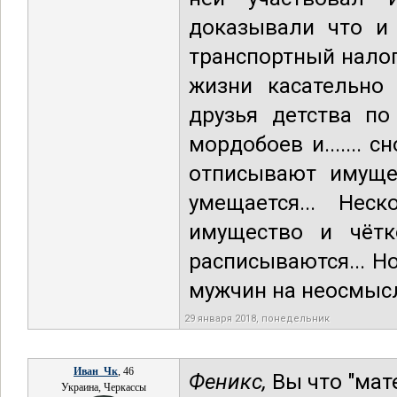
доказывали что и 
транспортный налог 
жизни касательно 
друзья детства по
мордобоев и....... 
отписывают имущес
умещается... Нес
имущество и чётк
расписываются... Н
мужчин на неосмысл
29 января 2018, понедельник
Иван_Чк
, 46
Феникс,
Вы что "мат
Украина, Черкассы