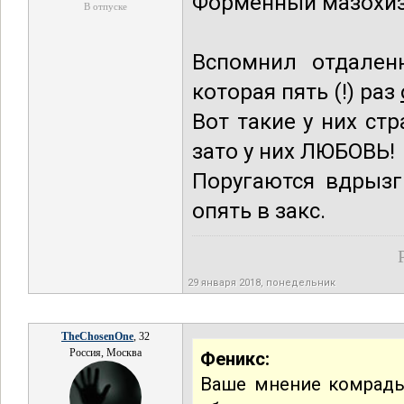
Форменный мазохизм
В отпуске
Вспомнил отдален
которая пять (!) раз
Вот такие у них ст
зато у них ЛЮБОВЬ!
Поругаются вдрызг
опять в закс.
29 января 2018, понедельник
TheChosenOne
, 32
Россия, Москва
Феникс:
Ваше мнение комрады