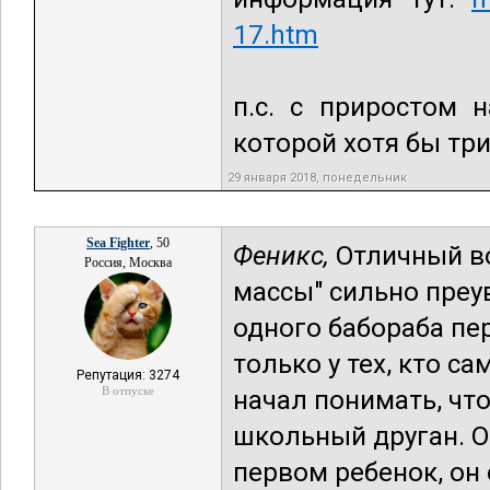
17.htm
п.с. с приростом 
которой хотя бы три
29 января 2018, понедельник
Sea Fighter
, 50
Феникс,
Отличный во
Россия, Москва
массы" сильно преу
одного бабораба пе
только у тех, кто с
Репутация: 3274
В отпуске
начал понимать, что
школьный друган. Он
первом ребенок, он 