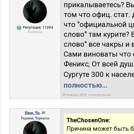
прикалываетесь? Вы
том что офиц. стат
что "официальной ц
Репутация: 11094
А
В отпуске
слово" там курите? 
слово" все чакры и
Сами виноваты что 
Феникс,
От всей душ
Сургуте 300 к насел
полностью...
29 января 2018, понедельник
Иван_Чк
, 46
Украина, Черкассы
TheChosenOne:
Причина может быть б