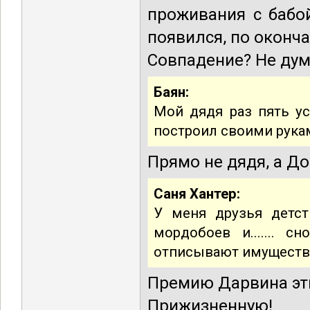
проживания с бабо
появился, по оконч
Совпадение? Не ду
Баян:
Мой дядя раз пять у
построил своими рукам
Прямо не дядя, а Д
Саня Хантер:
У меня друзья детст
мордобоев и....... 
отписывают имущество.
Премию Дарвина э
Прижизненную!