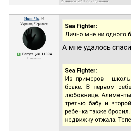
29 января 2018, понедельник
Иван_Чк
, 46
Украина, Черкассы
Sea Fighter:
Лично мне ни одного б
А мне удалось спаси
Репутация: 11094
А
В отпуске
Sea Fighter:
Из примеров - школь
браке. В первом реб
любовнице. Алименты 
третью бабу и второй
ребенка также бросил.
недвижку отжала. Тепе