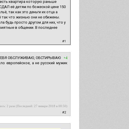
ё есть квартира которую раньше
 СДАЛ её детям по божеской цене 150
, так как это деньги их отца а
ё так что жизнью они не обижены.
а будь просто другом для них, что у
риятные в общении. В последнее
|
#1
" Я ТЕБЯ ОБСЛУЖИВАЮ, ОБСТИРЫВАЮ
+4
о европейское, а не русский мужик
ось: 2 раза (Последний: 27 января 2018 в 00:50)
|
#2