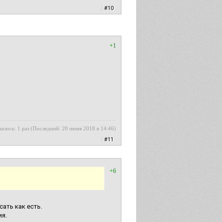
|
#10
+1
алось: 1 раз (Последний: 20 июня 2018 в 14:46)
|
#11
+6
ать как есть.
ия.