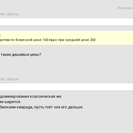
Редактиров
018, суббота
:
детям по божеской цене 150 евро при средней цене 250
 такие дешевые цены?
018, суббота
доминирования классическая же.
же шарится.
баюкаем камрада, пусть гнёт она его дальше.