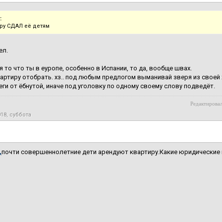
:
иру СДАЛ её детям
ел.
я то что ты в еуропе, особенно в Испании, то да, вообще швах.
вартиру отобрать. хз.. под любым предлогом выманивай зверя из своей х
беги от ёбнутой, иначе под уголовку по одному своему слову подведёт.
Редактировал
018, суббота
,
почти совершеннолетние дети арендуют квартиру.Какие юридические 