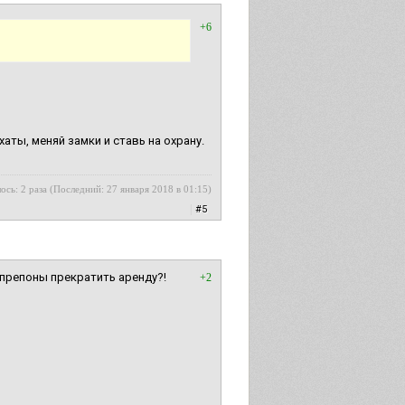
+6
аты, меняй замки и ставь на охрану.
ось: 2 раза (Последний: 27 января 2018 в 01:15)
|
#5
препоны прекратить аренду?!
+2