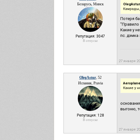
Беларусь, Минск
OlegAstur
Камрады,
Потеря ба
"Правило 
Какие у н
пс. дэмка
Репутация: 3047
В отпуске
27 января 2
OlegAstur
, 52
Испания, Pravia
Aeroplane
Какие у 
основания
выгоню, т
Репутация: 128
В отпуске
27 января 2