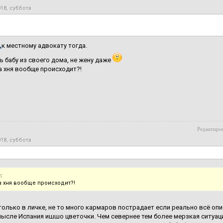
018, суббота
,
к местному адвокату тогда.
ь бабу из своего дома, не жену даже
а хня вообще происходит?!
Редактиров
018, суббота
:
за хня вообще происходит?!
олько в личке, не то много кармаров пострадает если реально всё опис
смысле Испания ишшо цветочки. Чем севернее тем более мерзкая ситуац