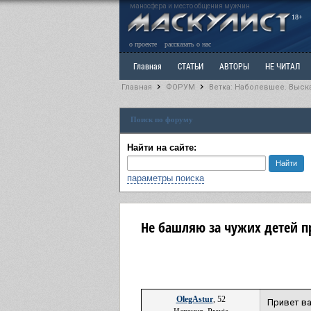
маносфера и место общения мужчин
18+
о проекте
рассказать о нас
Главная
СТАТЬИ
АВТОРЫ
НЕ ЧИТАЛ
Главная
ФОРУМ
Ветка: Наболевшее. Выск
Ветка: Расстаюсь или Развожусь. САНЧАС
Вет
Поиск по форуму
РАЗДЕЛ: Разное
УЧЕБНИК
ТРИЛОГИЯ
В
Найти на сайте:
параметры поиска
Не башляю за чужих детей 
OlegAstur
, 52
Привет ва