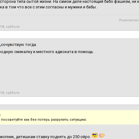
сторона типа сытой жизни. На самом деле настоящий бабо фашизм, ни к
ка в том что все с этим согласны и мужики и бабы.
Редактировал
018, суббота
,
сочувствую тогда.
одную смекалку и местного адвоката в помощь.
018, суббота
:
 посоветуйте как без потерь разрулить ситуацию.
джопник, детишкам ставку поднять до 250 ойро.