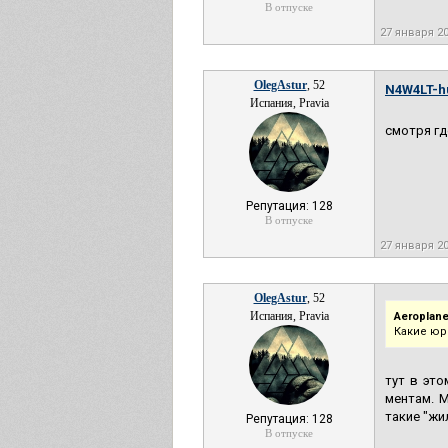
В отпуске
27 января 2
OlegAstur
, 52
N4W4LT-hu
Испания, Pravia
смотря гд
Репутация: 128
В отпуске
27 января 2
OlegAstur
, 52
Испания, Pravia
Aeroplane
Какие юр
тут в это
ментам. М
такие "жи
Репутация: 128
В отпуске