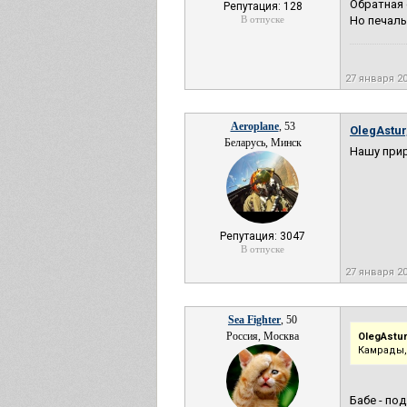
Обратная 
Репутация: 128
В отпуске
Но печаль
27 января 2
Aeroplane
, 53
OlegAstur
Беларусь, Минск
Нашу прир
Репутация: 3047
В отпуске
27 января 2
Sea Fighter
, 50
Россия, Москва
OlegAstur
Камрады,
Бабе - по