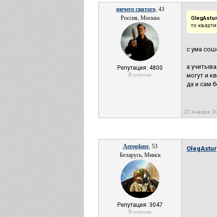
ничего святого
, 43
Россия, Москва
OlegAstur
то кварт
с ума сош
а учитыва
Репутация: 4800
В отпуске
могут и к
да и сам 
27 января 2
Aeroplane
, 53
OlegAstur
Беларусь, Минск
Репутация: 3047
В отпуске