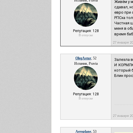
Испания, Pravia
Живём у м
сдавал, н
евро при 
РПСха тол
Частная ш
меня в об
Репутация: 128
время баб
В отпуске
27 января 2
OlegAstur
, 52
Залезла в
Испания, Pravia
И КОРМЛЮ
который б
Блин прос
Репутация: 128
В отпуске
27 января 2
Aeroplane
, 53