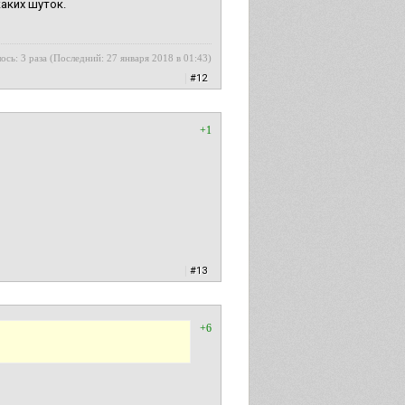
аких шуток.
ось: 3 раза (Последний: 27 января 2018 в 01:43)
|
#12
+1
|
#13
+6