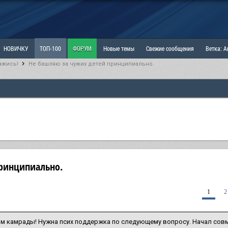
НОВИЧКУ
ТОП-100
ФОРУМ
Новые темы
Свежие сообщения
Ветка: 
ажись!
Не башляю за чужих детей принципиально.
ка: Наболевшее. Выскажись!
РАЗДЕЛ: Мы и Женщины
РАЗДЕЛ: Маскулизм, МД и
ИТРИНА
КОПИЛКА
ОТНОШЕНИЯ
принципиально.
1
2
м камрады! Нужна псих поддержка по следующему вопросу. Начал совм