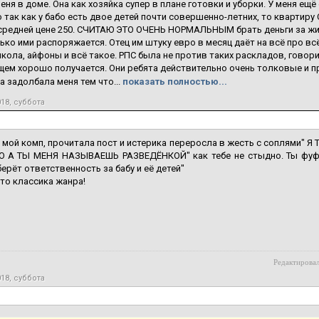
еня в доме. Она как хозяйка супер в плане готовки и уборки. У меня ещ
о так как у бабо есть двое детей почти совершенно-летних, то квартиру
средней цене 250. СЧИТАЮ ЭТО ОЧЕНЬ НОРМАЛЬНЫМ брать деньги за жильё
ько ими распоряжается. Отец им штуку евро в месяц даёт на всё про вс
кола, айфоны и всё такое. РПС была не против таких раскладов, говорил
щем хорошо получается. Они ребята действительно очень толковые и п
а задолбала меня тем что...
показать полностью...
018, суббота
 мой комп, прочитала пост и истерика переросла в жесть с соплями
 А ТЫ МЕНЯ НАЗЫВАЕШЬ РАЗВЕДЁНКОЙ" как тебе не стыдно. Ты фуфл
ерёт ответственность за бабу и её детей"
то классика жанра!
Редактировал
018, суббота