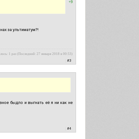
+9
 нах за ультиматум?!
лось: 1 раз (Последний: 27 января 2018 в 00:53)
|
#3
вное быдло и выгнать её я ни как не
|
#4