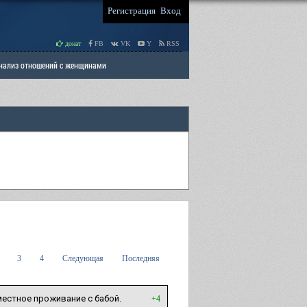
Регистрация
Вход
донат
FB
VK
Y
RSS
Анализ отношений с женщинами
 права мужчин
РАЗДЕЛ: Отцы и Дети
3
4
Следующая
Последняя
естное проживание с бабой.
+4