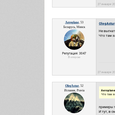
27 января 2
Aeroplane
, 53
OlegAstur
Беларусь, Минск
Не выгнат
Что там з
Репутация: 3047
В отпуске
27 января 2
OlegAstur
, 52
Испания, Pravia
Aeroplane
Что там 
примеры т
И тут, в 