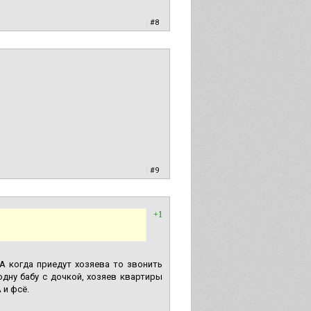
|
#8
|
#9
+1
А когда приедут хозяева то звонить
дну бабу с дочкой, хозяев квартиры
 и фсё.