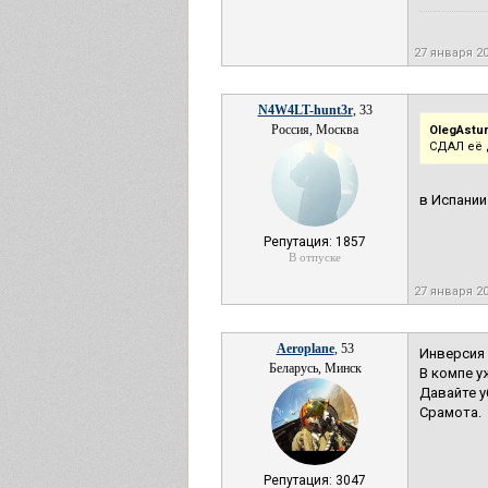
27 января 2
N4W4LT-hunt3r
, 33
Россия, Москва
OlegAstur
СДАЛ её 
в Испании
Репутация: 1857
В отпуске
27 января 2
Aeroplane
, 53
Инверсия 
Беларусь, Минск
В компе у
Давайте у
Срамота.
Репутация: 3047