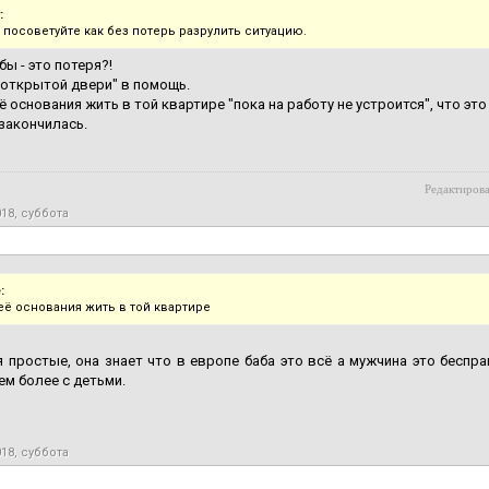
:
 посоветуйте как без потерь разрулить ситуацию.
бы - это потеря?!
открытой двери" в помощь.
её основания жить в той квартире "пока на работу не устроится", что это
 закончилась.
Редактирова
018, суббота
:
неё основания жить в той квартире
 простые, она знает что в европе баба это всё а мужчина это беспра
ем более с детьми.
018, суббота