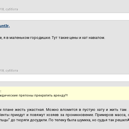
018, суббота
nt3r,
е, я в маленьком городишке. Тут такие цены и хат навалом.
018, суббота
:
идические препоны прекратить аренду?!
м плане жесть ужастная. Можно вломится в пустую хату и жить там. 
енты приедут и повяжут хозяев за проникновение. Примеров масса, о
льцы" до тюряги досудили. По телеку была шумиха, но судья так решилА