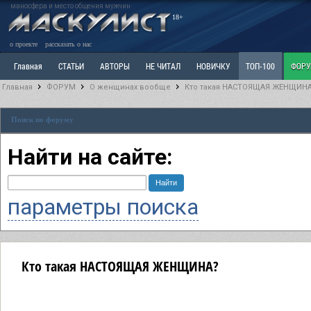
маносфера и место общения мужчин
18+
о проекте
рассказать о нас
Главная
СТАТЬИ
АВТОРЫ
НЕ ЧИТАЛ
НОВИЧКУ
ТОП-100
ФОР
Главная
ФОРУМ
О женщинах вообще
Кто такая НАСТОЯЩАЯ ЖЕНЩИН
Ветка: Расстаюсь или Развожусь. САНЧАС
Ветка: Наболевшее. Выскажись!
Р
Поиск по форуму
РАЗДЕЛ: Разное
УЧЕБНИК
ТРИЛОГИЯ
ВИТРИНА
КОПИЛКА
ОТНОШ
Найти на сайте:
параметры поиска
Кто такая НАСТОЯЩАЯ ЖЕНЩИНА?