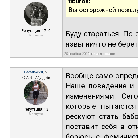
tiburon:
Вы осторожней пожалу
Репутация: 1710
Буду стараться. По
В отпуске
язвы ничто не берет.
25 ноября 2019, понедельник
Босоножки
, 50
Вообще само опреде
О.А.Э., Абу Даби
Наше поведение и 
изменениями. Сег
которые пытаются
Репутация: 12
В отпуске
рескуют стать баб
поставит себя в о
борюсь с феминист