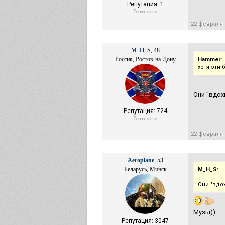
Репутация: 1
В отпуске
22 февраля 
M_H_S
, 48
Россия, Ростов-на-Дону
Hammer:
хотя эти
Они "вдох
Репутация: 724
В отпуске
22 февраля 
Aeroplane
, 53
Беларусь, Минск
M_H_S:
Они "вдох
Музы))
Репутация: 3047