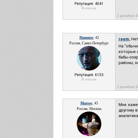
Репутация: 4041
В отпуске
2 декабря 2
Hammer
, 42
reem,
Нет
Россия, Санкт-Петербург
На "обычн
которые о
бабы-опе
районы, х
Репутация: 6153
В отпуске
3 декабря 2
Marsov
, 45
Мне каже
Россия, Москва
другому в
аналитика