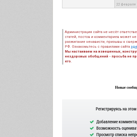
22 февраля 
Администрация сайта не несёт ответств
статей, постов и комментариев может не
разжигание ненависти, призывы к сверж
РФ. Ознакомьтесь с правилами сайта
зд
Мы настаиваем на взвешенных, констру
нездоровых обобщений - просьба не пре
его.
Новые сообще
Регистрируясь на этом
Добавление комментар
Возможность оцениват
Просмотр списка непр