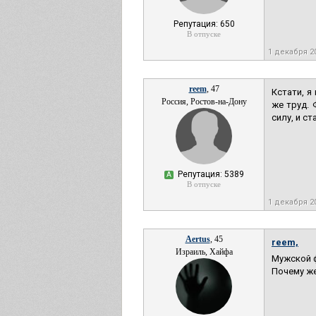
Репутация: 650
В отпуске
1 декабря 2
reem
, 47
Кстати, я
Россия, Ростов-на-Дону
же труд. 
силу, и с
Репутация: 5389
А
В отпуске
1 декабря 2
Aertus
, 45
reem,
Израиль, Хайфа
Мужской ф
Почему ж