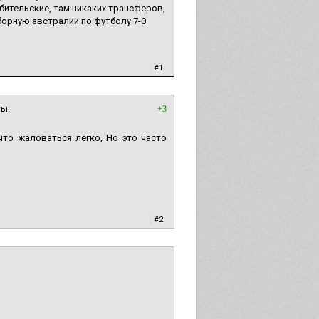
бительские, там никаких трансферов,
борную австралии по футболу 7-0
|
#1
ты.
+3
что жаловаться легко, Но это часто
|
#2