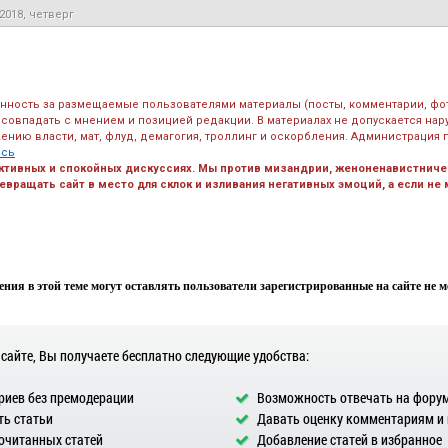
2018, четверг
енность за размещаемые пользователями материалы (посты, комментарии, фо
 совпадать с мнением и позицией редакции. В материалах не допускается на
ению власти, мат, флуд, демагогия, троллинг и оскорбления. Администрация 
есь
ктивных и спокойных дискуссиях. Мы против мизандрии, женоненавистничес
вращать сайт в место для склок и изливания негативных эмоций, а если не
ния в этой теме могут оставлять пользователи зарегистрированные на сайте не мен
 сайте, Вы получаете бесплатно следующие удобства:
иев без премодерации
Возможность отвечать на фору
ь статьи
Давать оценку комментариям и
очитанных статей
Добавление статей в избранное