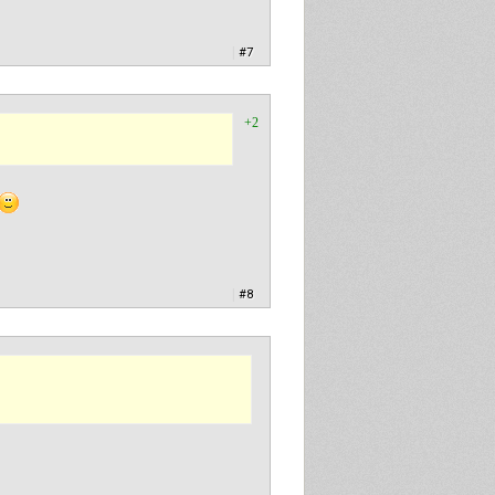
|
#7
+2
|
#8