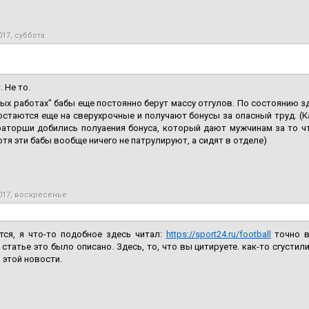
017, суббота
. Не то.
ых работах" бабы еще постоянно берут массу отгулов. По состоянию з
стаются еще на сверухрочные и получают бонусы за опасный труд. (К
раторши добились полуаения бонуса, который дают мужчинам за то ч
отя эти бабы вообще ничего не патрулируют, а сидят в отделе)
017, воскресенье
тся, я что-то подобное здесь читал:
https://sport24.ru/football
точно в
 статье это было описано. Здесь, то, что вы цитируете. как-то сгустили
 этой новости.