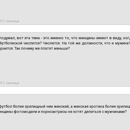
017, пятница
 подумал, вот эта тема - это именно то, что женщины имеют в виду, ко
Футболиской числится? Числится. На той же должности, что и мужина
тарается. Так почему же платят меньше?
017, пятница
утбол более зрелищный чем женский, а женская эротика более зрелищ
енщины-фотомодели и порноактрисы не хотят делиться с мужчинами?