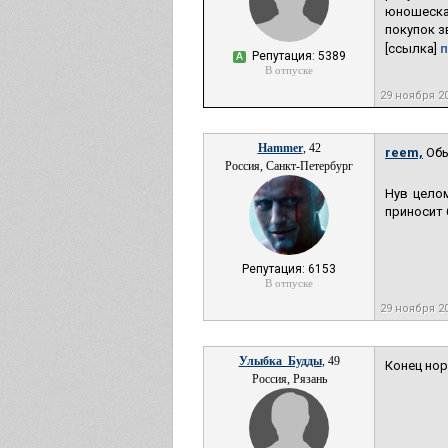
юношеская
покупок з
[ссылка]
п
Репутация: 5389
А
В отпуске
29 ноября 2
Hammer
, 42
reem,
Обы
Россия, Санкт-Петербург
Нув целом
приносит 
Репутация: 6153
В отпуске
29 ноября 2
Улыбка_Будды
, 49
Конец нор
Россия, Рязань