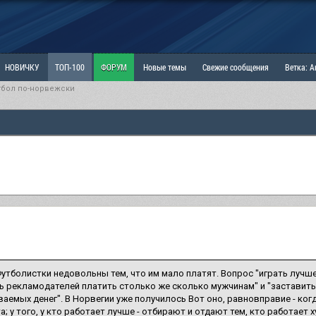
НОВИЧКУ
ТОП-100
ФОРУМ
Новые темы
Свежие сообщения
Ветка: 
тбол по-норвежски
ка: Наболевшее. Выскажись!
РАЗДЕЛ: Мы и Женщины
РАЗДЕЛ: Маскулизм, МД и
ИТРИНА
КОПИЛКА
ОТНОШЕНИЯ
Футболистки недовольны тем, что им мало платят. Вопрос "играть лучше
ь рекламодателей платить столько же сколько мужчинам" и "заставить
аемых денег". В Норвегии уже получилось Вот оно, равновправие - ког
а; у того, у кто работает лучше - отбирают и отдают тем, кто работает 