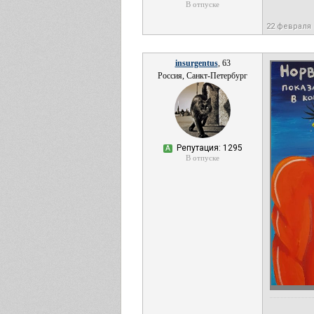
В отпуске
22 февраля 
insurgentus
, 63
Россия, Санкт-Петербург
Репутация: 1295
А
В отпуске