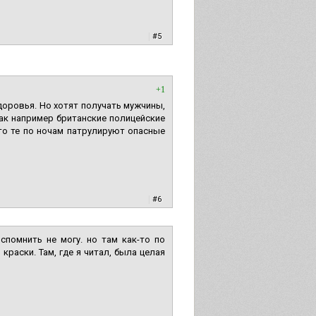
|
#5
+1
доровья. Но хотят получать мужчины,
ак например британские полицейские
то те по ночам патрулируют опасные
|
#6
спомнить не могу. но там как-то по
 краски. Там, где я читал, была целая