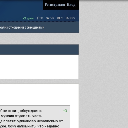
Регистрация
Вход
донат
FB
VK
Y
RSS
Анализ отношений с женщинами
 права мужчин
РАЗДЕЛ: Отцы и Дети
" не стоит, обсуждается
+3
 мужчин отдавать часть
да платят одинаково независимо от
хуже. Хочу напомнить, что недавно