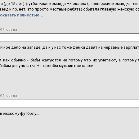
 (до 15 лет) футбольная команда Ньюкасла (а юншеские команды - лю
вёзд и пр. нет, это просто местные ребята) обыгала главную женскую с
оказать полностью...
017, среда
чное дело на западе. Да и у нас тоже фемки давят на неравные зарпла
 как обычно - бабы жалуются не потому что их угнетают, а потому 
бабам результаты. На жалобы мужчин все клали.
017, среда
вежскому футболу...