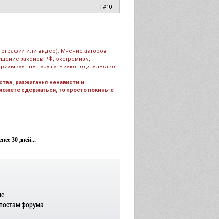
|
#10
тографии или видео). Мнение авторов
рушение законов РФ, экстремизм,
призывает не нарушать законодательство
тва, разжигания ненависти и
 можете сдержаться, то просто покиньте
ее 30 дней...
ме
 постам форума