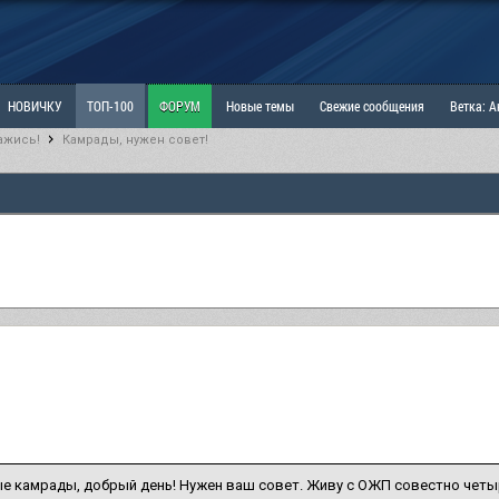
НОВИЧКУ
ТОП-100
ФОРУМ
Новые темы
Свежие сообщения
Ветка: 
ажись!
Камрады, нужен совет!
ка: Наболевшее. Выскажись!
РАЗДЕЛ: Мы и Женщины
РАЗДЕЛ: Маскулизм, МД и
ИТРИНА
КОПИЛКА
ОТНОШЕНИЯ
 камрады, добрый день! Нужен ваш совет. Живу с ОЖП совестно четыр