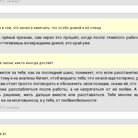
017, четверг
в том, что начал я замечать, что особо домой я не спешу.
 хуёvый признак, сам через это прошёл, когда после тяжёлого рабоч
ттягиваешь возвращение домой, это край уже.
 ласки, как-то иногда достаёт.
жится за тебя, как за последний шанс, понимает, что если расстанетес
отому и на анализы бегает, чтоб внушить тебе, что не всё ещё потеряно
ам стоит просто поговорить и обозначить свои позиции, скажи ей, что
ома расслабляться после работы, а не напрягаться от её любви. 
ь решение, жить дальше вместе или расставаться. Тебе многие ещ
из-за мозговыноса, а у тебя, от любвиобильности.
017, четверг
й 41