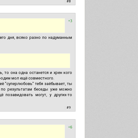
|
#8
+3
его дня, всяко разно по надуманным
ь, то она одна останется и хрен кого
, родим мол ещё совместного.
 её "суперлюбовь" тебя заёбывает, ты
А по результатам беседы уже можно
ё позавидовать могут, у других-то
|
#9
+6