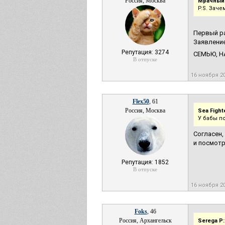
Россия, Москва
Мрачный
P.S. Заче
Первый ра
Заявлени
Репутация: 3274
СЕМЬЮ, НА
В отпуске
16 ноября 2
Flex50
, 61
Россия, Москва
Sea Fight
У бабы п
Согласен,
и посмотр
Репутация: 1852
В отпуске
16 ноября 2
Foks
, 46
Россия, Архангельск
Serega P: