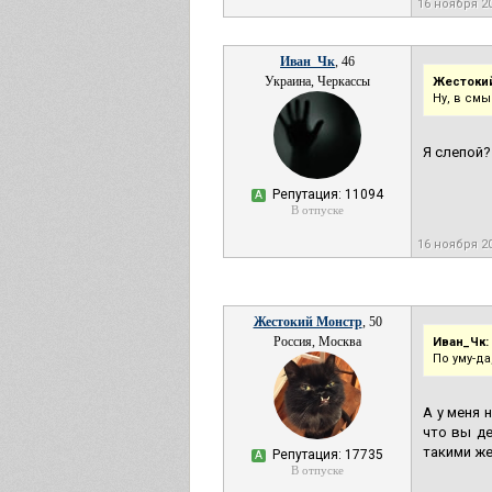
16 ноября 2
Иван_Чк
, 46
Украина, Черкассы
Жестокий
Ну, в смы
Я слепой?
Репутация: 11094
А
В отпуске
16 ноября 2
Жестокий Монстр
, 50
Россия, Москва
Иван_Чк:
По уму-да
А у меня 
что вы де
такими же
Репутация: 17735
А
В отпуске