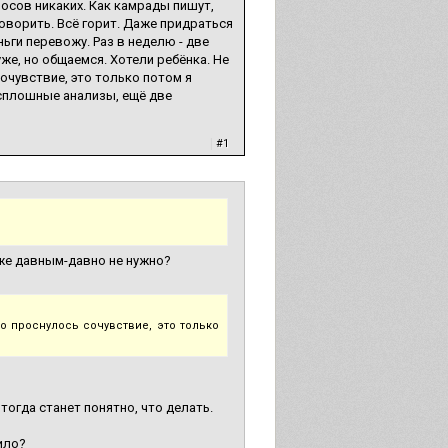
росов никаких. Как камрады пишут,
 говорить. Всё горит. Даже придраться
ньги перевожу. Раз в неделю - две
же, но общаемся. Хотели ребёнка. Не
сочувствие, это только потом я
 сплошные анализы, ещё две
|
#1
уже давным-давно не нужно?
то проснулось сочувствие, это только
 тогда станет понятно, что делать.
ило?