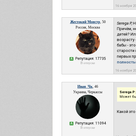
16 ноября 2
Жестокий Монстр
, 50
Serega P,
Не
Россия, Москва
Причём, н
детей? Ил
возрасту 
бабы - эт
старости 
первых пр
Репутация: 17735
А
полностью
В отпуске
16 ноября 2
Иван_Чк
, 46
Украина, Черкассы
Serega P:
Может быт
Какой это
Репутация: 11094
А
В отпуске