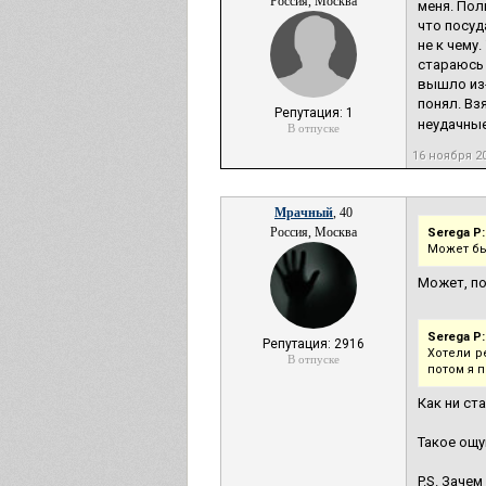
Россия, Москва
меня. Пол
что посуд
не к чему
стараюсь 
вышло из-
понял. Вз
Репутация: 1
неудачные
В отпуске
16 ноября 2
Мрачный
, 40
Россия, Москва
Serega P:
Может быт
Может, по
Serega P:
Репутация: 2916
Хотели р
В отпуске
потом я 
Как ни ст
Такое ощущ
P.S. Заче