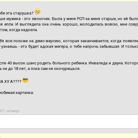
ебе эта старушка?
ше мужика - это звоночек. Была у меня РСП-ха меня старше, но ей было
я епли. И выглядела она очень хорошо, молодилась вовсю, мне совра
том, когда надоела.
ебя все похоже на демо-версию, которая заканчивается, когда появля
 узнаешь - это будет адская мегера, о тебе напрочь забывшая. И тольк
сле 40 высок шанс родить больного ребенка. Инвалида и дауна. Котор
 не до 18 лет, а пока сам не окочуришься.
НА.ХУ.А????
любимая картинка:
017, четверг