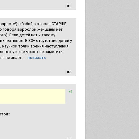
|
#2
озрасте!) с бабой, которая СТАРШЕ.
гко говоря взрослой женщины нет
ого). Если детей нет к такому
 выпытывал. В 30+ отсутствие детей у
С научной точки зрения наступления
человек уже не может не заметить
 не знает, ...
показать
|
#3
+1
отой?