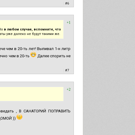
|
#6
+1
 Но
в любом случае, вспомните, что
аты уже далеко не будут такими же.
е чем в 20-ть лет! Выпивал 1-н литр
ично чем в 20-ть
Далее спорить не
|
#7
+2
проведать , В САНАТОРИЙ ПОПРАВИТЬ
 ДОМОЙ ))