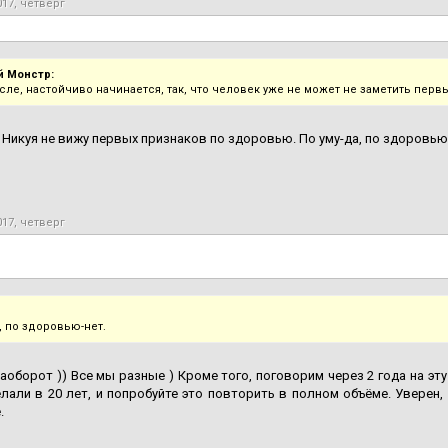
017, четверг
 Монстр:
сле, настойчиво начинается, так, что человек уже не может не заметить перв
 Никуя не вижу первых признаков по здоровью. По уму-да, по здоровью
017, четверг
, по здоровью-нет.
наоборот )) Все мы разные ) Кроме того, поговорим через 2 года на эту
лали в 20 лет, и попробуйте это повторить в полном объёме. Уверен,
.