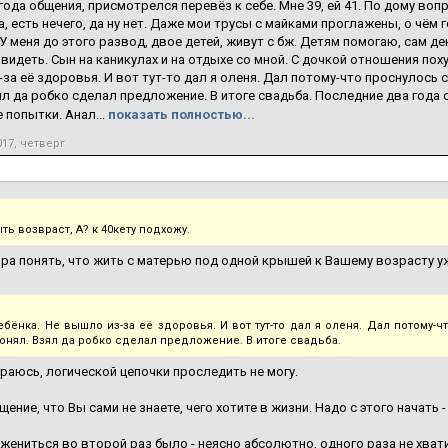
года общения, присмотрелся перевёз к себе. Мне 39, ей 41. По дому воп
а, есть нечего, да ну нет. Даже мои трусы с майками проглажены, о чём
. У меня до этого развод, двое детей, живут с бж. Детям помогаю, сам де
видеть. Сын на каникулах и на отдыхе со мной. С дочкой отношения поху
за её здоровья. И вот тут-то дал я оленя. Дал потому-что проснулось 
ял да робко сделал предложение. В итоге свадьба. Последние два года
 попытки. Анал...
показать полностью...
017, четверг
ь возвраст, А? к 40кету подхожу.
ра понять, что жить с матерью под одной крышей к Вашему возрасту 
ебёнка. Не вышло из-за её здоровья. И вот тут-то дал я оленя. Дал потому-ч
понял. Взял да робко сделал предложение. В итоге свадьба.
араюсь, логической цепочки проследить не могу.
ение, что Вы сами не знаете, чего хотите в жизни. Надо с этого начать -
м жениться во второй раз было - неясно абсолютно, одного раза не хват