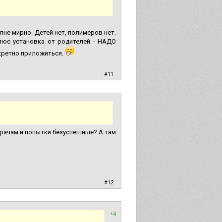
лне мирно. Детей нет, полимеров нет.
люс установка от родителей - НАДО
кретно приложиться.
|
#11
врачам и попытки безуспешные? А там
|
#12
+4