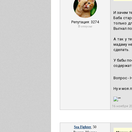
И зачем т
Баба стар
Репутация: 3274
только дл
В отпуске
Выгнал по
А так у т
мадаму не
сделать.
У бабы по
содержать
Вопрос - 
Ну и моя 
16 ноября 2
Sea Fighter
, 50