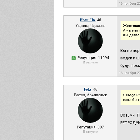
16 ноября 2
Иван_Чк
, 46
Украина, Черкассы
Жестокий
А у меня 
вы делал
Вы не пер
Репутация: 11094
водки и ш
А
В отпуске
буду. Пос
16 ноября 2
Foks
, 46
Россия, Архангельск
Serega P:
взял бы п
Возьми П
РЕПРОДУКТ
Репутация: 387
В отпуске