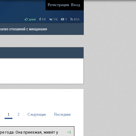
Регистрация
Вход
донат
FB
VK
Y
RSS
Анализ отношений с женщинами
 права мужчин
РАЗДЕЛ: Отцы и Дети
1
2
Следующая
Последняя
е года. Она приезжая, живёт у
+1