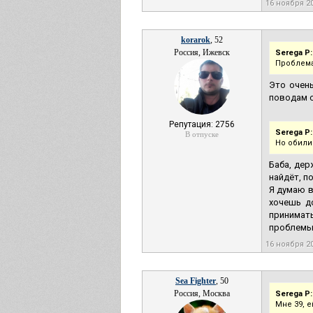
16 ноября 2
korarok
, 52
Россия, Ижевск
Serega P:
Проблема 
Это очень
поводам о
Репутация: 2756
Serega P:
В отпуске
Но обилие
Баба, дер
найдёт, п
Я думаю в
хочешь д
принимат
проблемы 
16 ноября 2
Sea Fighter
, 50
Россия, Москва
Serega P:
Мне 39, е