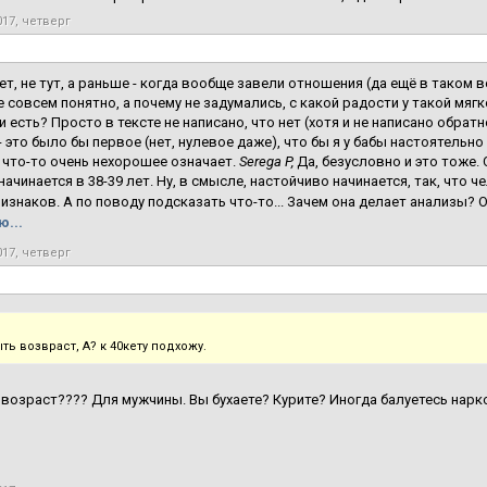
017, четверг
т, не тут, а раньше - когда вообще завели отношения (да ещё в таком в
е совсем понятно, а почему не задумались, с какой радости у такой мя
и есть? Просто в тексте не написано, что нет (хотя и не написано обратн
- это было бы первое (нет, нулевое даже), что бы я у бабы настоятельно
о что-то очень нехорошее означает.
Serega P,
Да, безусловно и это тоже. 
начинается в 38-39 лет. Ну, в смысле, настойчиво начинается, так, что 
изнаков. А по поводу подсказать что-то... Зачем она делает анализы? Она
...
017, четверг
ь возвраст, А? к 40кету подхожу.
 возраст???? Для мужчины. Вы бухаете? Курите? Иногда балуетесь нарк