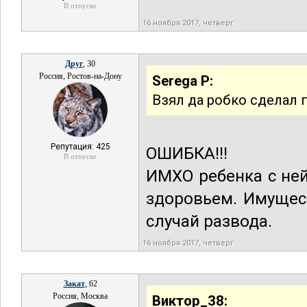
В отпуске
16 ноября 2017, четверг
Друг
, 30
Россия, Ростов-на-Дону
Serega P:
Взял да робко сделал 
Репутация: 425
ОШИБКА!!!
В отпуске
ИМХО ребенка с ней
здоровьем. Имущес
случай развода.
16 ноября 2017, четверг
Закат
, 62
Россия, Москва
Виктор_38: