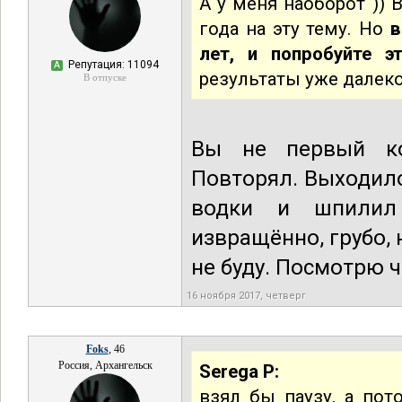
А у меня наоборот )) 
года на эту тему. Но
в
лет, и попробуйте э
Репутация: 11094
А
результаты уже далеко
В отпуске
Вы не первый ко
Повторял. Выходило,
водки и шпилил
извращённо, грубо, 
не буду. Посмотрю ч
16 ноября 2017, четверг
Foks
, 46
Россия, Архангельск
Serega P:
взял бы паузу, а пот