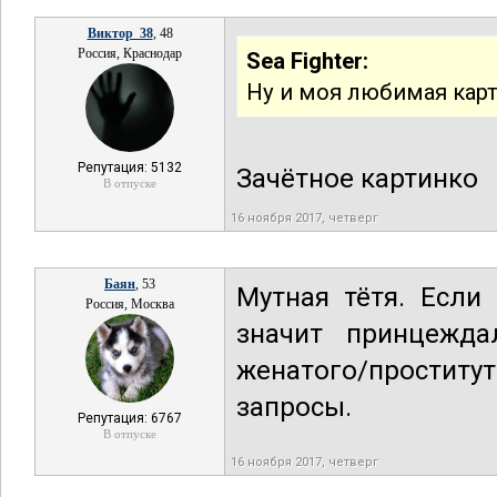
Виктор_38
, 48
Россия, Краснодар
Sea Fighter:
Ну и моя любимая кар
Репутация: 5132
Зачётное картинко
В отпуске
16 ноября 2017, четверг
Баян
, 53
Мутная тётя. Если
Россия, Москва
значит принцежда
женатого/простит
запросы.
Репутация: 6767
В отпуске
16 ноября 2017, четверг