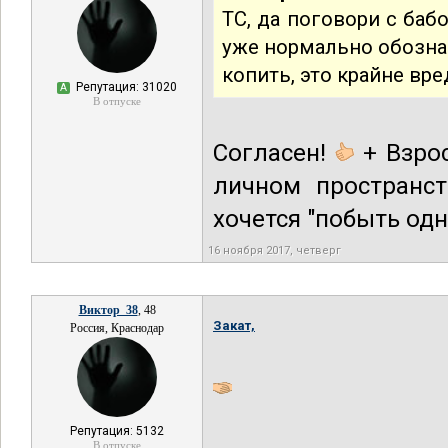
ТС, да поговори с баб
уже нормально обознача
копить, это крайне вр
Репутация: 31020
А
В отпуске
Согласен!
+ Взро
личном пространст
хочется "побыть од
16 ноября 2017, четверг
Виктор_38
, 48
Закат,
Россия, Краснодар
Репутация: 5132
В отпуске