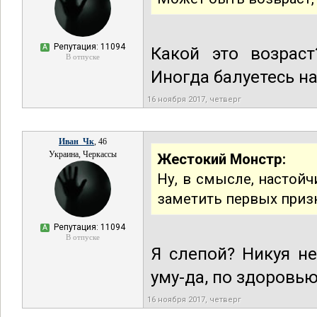
Репутация: 11094
А
Какой это возраст
В отпуске
Иногда балуетесь н
16 ноября 2017, четверг
Иван_Чк
, 46
Украина, Черкассы
Жестокий Монстр:
Ну, в смысле, настойч
заметить первых приз
Репутация: 11094
А
В отпуске
Я слепой? Никуя н
уму-да, по здоровью
16 ноября 2017, четверг