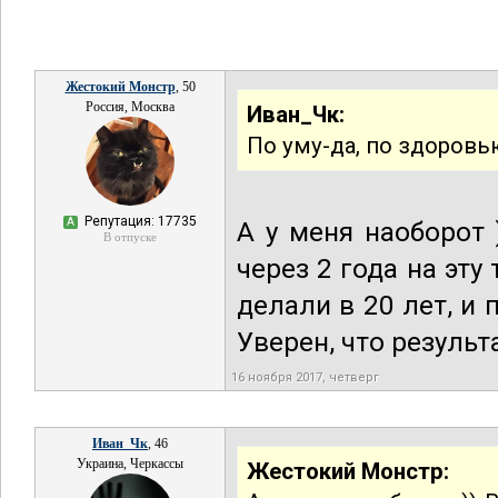
Жестокий Монстр
, 50
Россия, Москва
Иван_Чк:
По уму-да, по здоровь
Репутация: 17735
А
А у меня наоборот 
В отпуске
через 2 года на эту
делали в 20 лет, и
Уверен, что результ
16 ноября 2017, четверг
Иван_Чк
, 46
Украина, Черкассы
Жестокий Монстр: