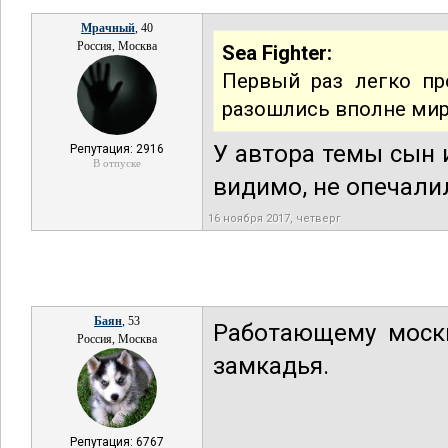
Мрачный
, 40
Россия, Москва
Sea Fighter:
Первый раз легко пр
разошлись вполне мирн
У автора темы сын и
Репутация: 2916
В отпуске
видимо, не опечали
16 ноября 2017, четверг
Баян
, 53
Работающему москв
Россия, Москва
замкадья.
Репутация: 6767