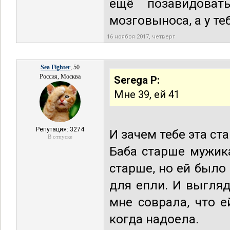
ещё позавидоват
мозговыноса, а у те
16 ноября 2017, четверг
Sea Fighter
, 50
Россия, Москва
Serega P:
Мне 39, ей 41
Репутация: 3274
И зачем тебе эта ст
В отпуске
Баба старше мужика
старше, но ей было 
для епли. И выгля
мне соврала, что е
когда надоела.