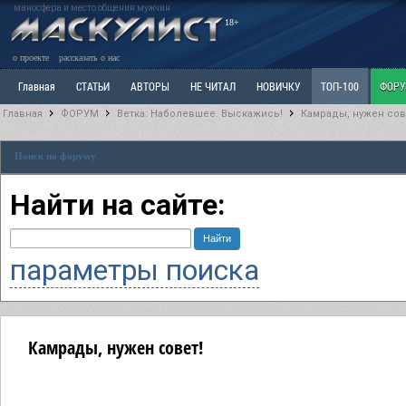
маносфера и место общения мужчин
18+
о проекте
рассказать о нас
Главная
СТАТЬИ
АВТОРЫ
НЕ ЧИТАЛ
НОВИЧКУ
ТОП-100
ФОР
Главная
ФОРУМ
Ветка: Наболевшее. Выскажись!
Камрады, нужен сов
Ветка: Расстаюсь или Развожусь. САНЧАС
Ветка: Наболевшее. Выскажись!
Р
Поиск по форуму
РАЗДЕЛ: Разное
УЧЕБНИК
ТРИЛОГИЯ
ВИТРИНА
КОПИЛКА
ОТНОШ
Найти на сайте:
параметры поиска
Камрады, нужен совет!