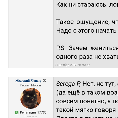
Как ни стараюсь, ло
Такое ощущение, чт
Надо с этого начать 
P.S. Зачем женитьс
одного раза не хват
16 ноября 2017, четверг
Жестокий Монстр
, 50
Serega P,
Нет, не тут
Россия, Москва
(да ещё в таком воз
совсем понятно, а п
такой мягко говоря
Репутация: 17735
А
В отпуске