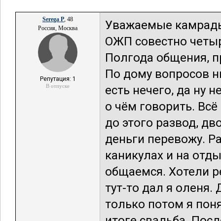
Serega P
, 48
Уважаемые камрады,
Россия, Москва
ОЖП совестно четыре
Полгода общения, пр
По дому вопросов ни
Репутация: 1
В отпуске
есть нечего, да ну 
о чём говорить. Всё
до этого развод, дв
деньги перевожу. Ра
каникулах и на отды
общаемся. Хотели ре
тут-то дал я оленя.
только потом я пон
итоге свадьба. Пос