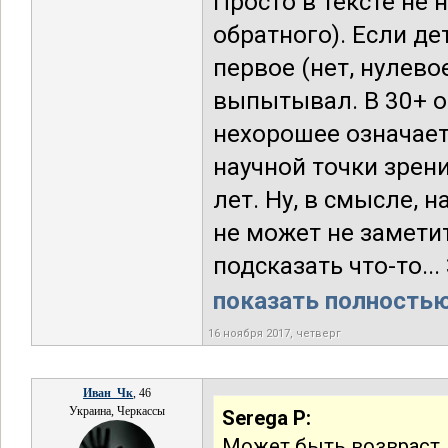
Просто в тексте не н
обратного). Если де
первое (нет, нулево
выпытывал. В 30+ от
нехорошее означае
научной точки зрени
лет. Ну, в смысле, 
не может не замети
подсказать что-то...
показать полностью.
16 ноября 2017, четверг
Иван_Чк
, 46
Украина, Черкассы
Serega P:
Может быть возвраст, 