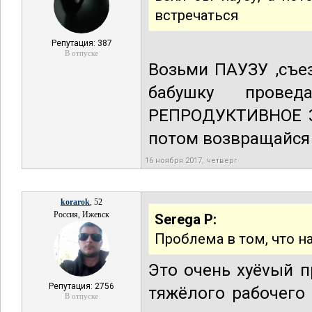
встречаться
Репутация: 387
В отпуске
Возьми ПАУЗУ ,съез
бабушку пров
РЕПРОДУКТИВНОЕ ЗДО
потом возвращайся
16 ноября 2017, четверг
korarok
, 52
Россия, Ижевск
Serega P:
Проблема в том, что на
Это очень хуёvый п
Репутация: 2756
тяжёлого рабочего
В отпуске