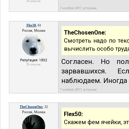
В отпуске
7 ноября 2017, вторник
Flex50
, 61
Россия, Москва
TheChosenOne:
Смотреть надо по тек
вычислить особо труда
Согласен. Но по
Репутация: 1852
В отпуске
зарвавшихся. Ес
наблюдаем. Иногда 
7 ноября 2017, вторник
TheChosenOne
, 32
Россия, Москва
Flex50:
Скажем фем ячейки, эт