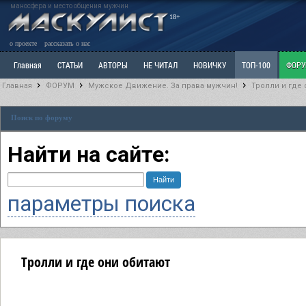
маносфера и место общения мужчин
18+
о проекте
рассказать о нас
Главная
СТАТЬИ
АВТОРЫ
НЕ ЧИТАЛ
НОВИЧКУ
ТОП-100
ФОР
Главная
ФОРУМ
Мужское Движение. За права мужчин!
Тролли и где
Ветка: Расстаюсь или Развожусь. САНЧАС
Ветка: Наболевшее. Выскажись!
Р
Поиск по форуму
РАЗДЕЛ: Разное
УЧЕБНИК
ТРИЛОГИЯ
ВИТРИНА
КОПИЛКА
ОТНОШ
Найти на сайте:
параметры поиска
Тролли и где они обитают