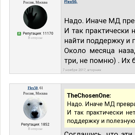
Flex50,
Россия, Москва
Надо. Иначе МД пре
И так практически 
Репутация: 11170
А
В отпуске
найти поддержку и
Около месяца наза
три, не помню) . Их
7 ноября 2017, вторник
Flex50
, 61
Россия, Москва
TheChosenOne:
Надо. Иначе МД превра
И так практически не
поддержку и полезну
Репутация: 1852
В отпуске
Соглашусь, что эти