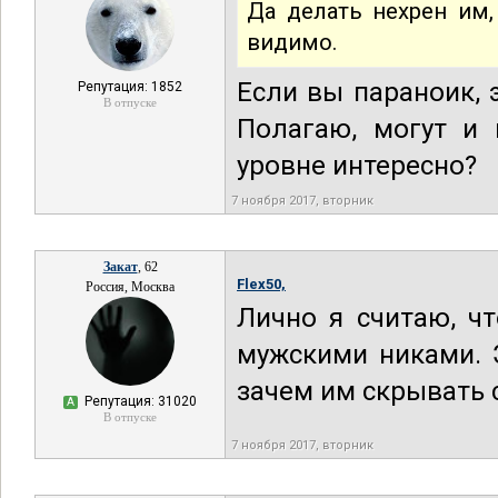
Да делать нехрен им,
видимо.
Если вы параноик, 
Репутация: 1852
В отпуске
Полагаю, могут и 
уровне интересно?
7 ноября 2017, вторник
Закат
, 62
Flex50,
Россия, Москва
Лично я считаю, ч
мужскими никами. 
зачем им скрывать
Репутация: 31020
А
В отпуске
7 ноября 2017, вторник