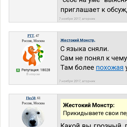
приглашает к обсуж
7 ноября 2017, вторник
РТТ
, 47
Жестокий Монстр,
Россия, Москва
С языка сняли.
Сам не понял к чему
Там более
похожая
Репутация: 18028
А
В отпуске
7 ноября 2017, вторник
Flex50
, 61
Россия, Москва
Жестокий Монстр:
Прикидываете свои пе
Какой вы грозный,