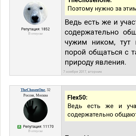
TheChosenOne:
Поэтому нужно за этим
Ведь есть же и уча
Репутация: 1852
содержательно общ
В отпуске
чужим ником, тут 
порой общаться с т
природу явления.
7 ноября 2017, вторник
TheChosenOne
, 32
Россия, Москва
Flex50:
Ведь есть же и уча
содержательно общают
Репутация: 11170
А
В отпуске