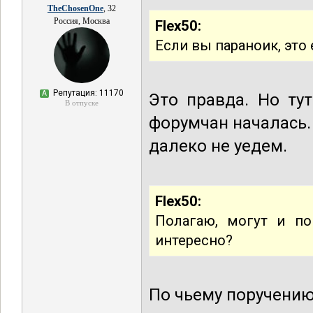
TheChosenOne
, 32
Россия, Москва
Flex50:
Если вы параноик, это 
Репутация: 11170
А
Это правда. Но ту
В отпуске
форумчан началась.
далеко не уедем.
Flex50:
Полагаю, могут и по
интересно?
По чьему поручени