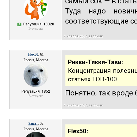
самый сок — в стать
Туда надо нович
соответствующие с
Репутация: 18028
А
В отпуске
7 ноября 2017, вторник
Flex50
, 61
Россия, Москва
Рикки-Тикки-Тави:
Концентрация полезны
статьях ТОП-100.
Понятно, так вроде 
Репутация: 1852
В отпуске
7 ноября 2017, вторник
Закат
, 62
Россия, Москва
Flex50: