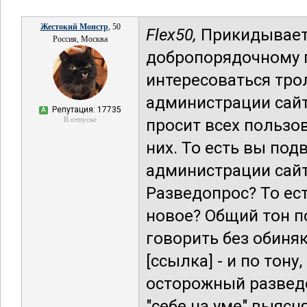
Жестокий Монстр
, 50
Flex50,
Прикидываете
Россия, Москва
добропорядочному 
интересоваться трол
администрации сай
Репутация: 17735
А
В отпуске
просит всех пользо
них. То есть вы по
администрации сай
Разведопрос? То ест
новое? Общий тон п
говорить без обиняко
[ссылка] - и по тон
осторожный разведо
"себе на уме" выясн