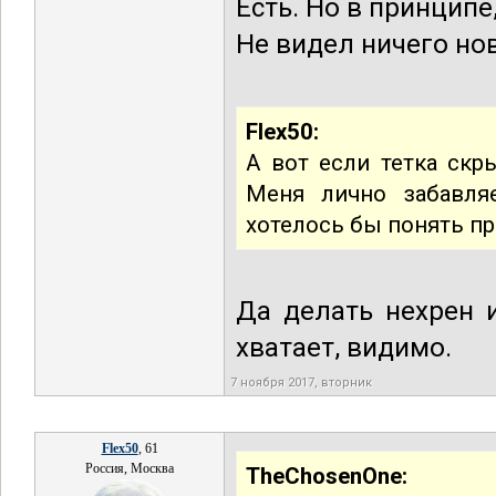
Есть. Но в принципе
Не видел ничего но
Flex50:
А вот если тетка скр
Меня лично забавля
хотелось бы понять пр
Да делать нехрен 
хватает, видимо.
7 ноября 2017, вторник
Flex50
, 61
Россия, Москва
TheChosenOne: