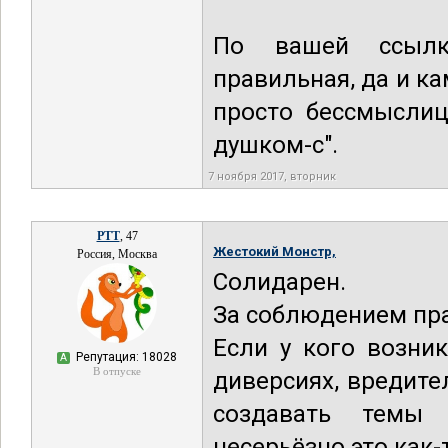
По вашей ссылк
правильная, да и ка
просто бессмыслица
душком-с".
7 ноября 2017, вторник
РТТ
, 47
Жестокий Монстр,
Россия, Москва
Солидарен.
За соблюдением пр
Если у кого возни
Репутация: 18028
А
В отпуске
диверсиях, вредите
создавать темы п
несерьёзно это как-