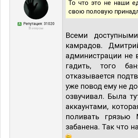
То что это не наши 
свою половую принадл
Репутация: 31020
А
В отпуске
Всеми доступным
камрадов. Дмитри
администрации не в
гадить, того ба
отказывается подт
уже повод ему не д
озвучивал. Была ту
аккаунтами, котора
поливать грязью 
забанена. Так что н