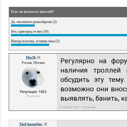
Есть ли польза от троллей?
Да, они вносят разнообразие (3)
Нет, один вред от них (16)
Иногда полезны, оставим пока (5)
Flex50
, 61
Регулярно на фор
Россия, Москва
наличия троллей
обсудить эту тему
возможно они внося
Репутация: 1852
В отпуске
выявлять, банить, 
7 ноября 2017, вторник
TheChosenOne
, 32