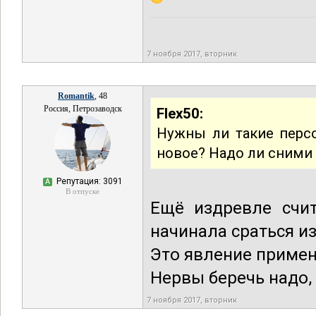
7 ноября 2017, вторник
Romantik
, 48
Россия, Петрозаводск
Flex50:
Нужны ли такие перс
новое? Надо ли сними 
Репутация: 3091
А
В отпуске
Ещё издревле счит
начинала сраться и
Это явление приме
Нервы беречь надо, 
7 ноября 2017, вторник