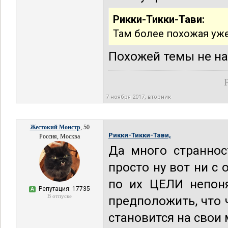
Рикки-Тикки-Тави:
Там более похожая уж
Похожей темы не на
7 ноября 2017, вторник
Жестокий Монстр
, 50
Рикки-Тикки-Тави,
Россия, Москва
Да много страннос
просто ну вот ни с
по их ЦЕЛИ непоня
Репутация: 17735
А
В отпуске
предположить, что 
становится на свои 