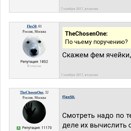
7 ноября 2017, вторник
Flex50
, 61
Россия, Москва
TheChosenOne:
По чьему поручению?
Скажем фем ячейки,
Репутация: 1852
В отпуске
7 ноября 2017, вторник
TheChosenOne
, 32
Flex50,
Россия, Москва
Смотреть надо по 
деле их вычислить о
Репутация: 11170
А