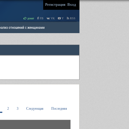
Регистрация
Вход
донат
FB
VK
Y
RSS
Анализ отношений с женщинами
 права мужчин
РАЗДЕЛ: Отцы и Дети
2
3
Следующая
Последняя