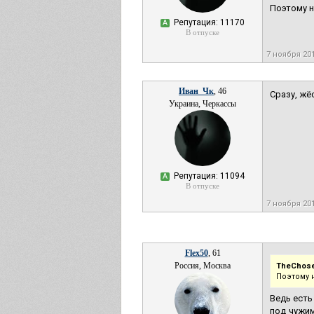
Поэтому н
Репутация: 11170
А
В отпуске
7 ноября 20
Иван_Чк
, 46
Сразу, жё
Украина, Черкассы
Репутация: 11094
А
В отпуске
7 ноября 20
Flex50
, 61
Россия, Москва
TheChos
Поэтому 
Ведь есть
под чужим