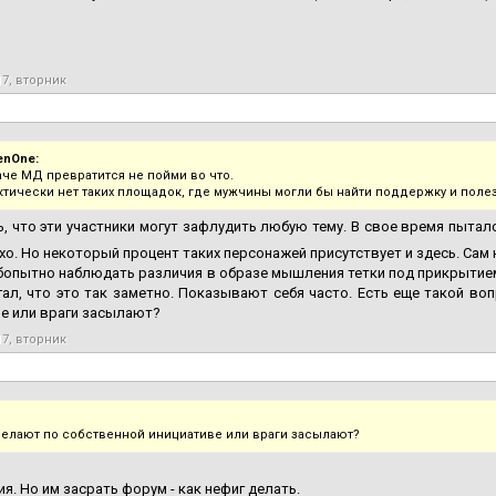
17, вторник
enOne:
аче МД превратится не пойми во что.
актически нет таких площадок, где мужчины могли бы найти поддержку и пол
, что эти участники могут зафлудить любую тему. В свое время пыталс
хо. Но некоторый процент таких персонажей присутствует и здесь. Са
опытно наблюдать различия в образе мышления тетки под прикрытием
ал, что это так заметно. Показывают себя часто. Есть еще такой во
е или враги засылают?
17, вторник
делают по собственной инициативе или враги засылают?
ия. Но им засрать форум - как нефиг делать.