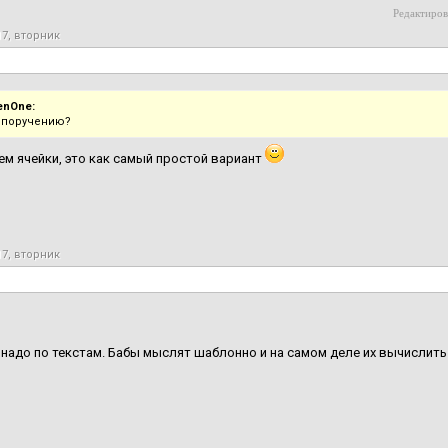
Редактиров
17, вторник
enOne:
 поручению?
м ячейки, это как самый простой вариант
17, вторник
надо по текстам. Бабы мыслят шаблонно и на самом деле их вычислить 