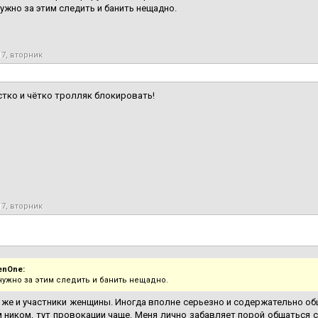
ужно за этим следить и банить нещадно.
17, вторник
стко и чётко тролляк блокировать!
17, вторник
enOne:
нужно за этим следить и банить нещадно.
 же и участники женщины. Иногда вполне серьезно и содержательно об
 ником, тут провокации чаще. Меня лично забавляет порой общаться с