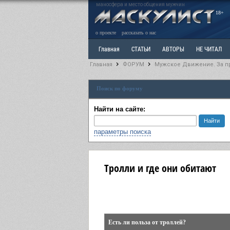
маносфера и место общения мужчин
18+
о проекте
рассказать о нас
Главная
СТАТЬИ
АВТОРЫ
НЕ ЧИТАЛ
Главная
ФОРУМ
Мужское Движение. За п
Ветка: Расстаюсь или Развожусь. САНЧАС
Вет
Поиск по форуму
РАЗДЕЛ: Разное
УЧЕБНИК
ТРИЛОГИЯ
В
Найти на сайте:
параметры поиска
Тролли и где они обитают
Есть ли польза от троллей?