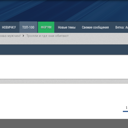
НОВИЧКУ
ТОП-100
ФОРУМ
Новые темы
Свежие сообщения
Ветка: 
рава мужчин!
Тролли и где они обитают
ка: Наболевшее. Выскажись!
РАЗДЕЛ: Мы и Женщины
РАЗДЕЛ: Маскулизм, МД и
ИТРИНА
КОПИЛКА
ОТНОШЕНИЯ
1