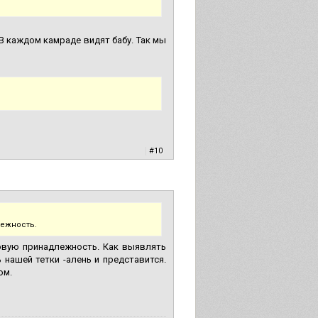
В каждом камраде видят бабу. Так мы
|
#10
ежность.
овую принадлежность. Как выявлять
нашей тетки -алень и представится.
ом.