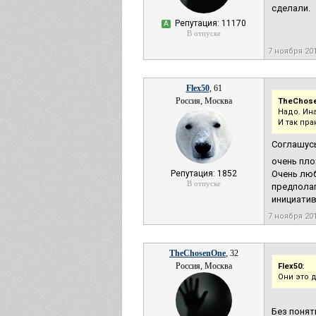
сделали.
Репутация: 11170
А
В отпуске
7 ноября 20
Flex50
, 61
Россия, Москва
TheChos
Надо. Ин
И так пр
Соглашусь
очень пло
Репутация: 1852
Очень люб
В отпуске
предполаг
инициатив
7 ноября 20
TheChosenOne
, 32
Россия, Москва
Flex50:
Они это 
Без понят