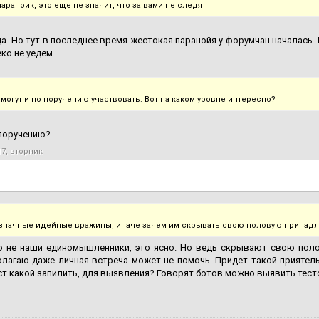
араноик, это еще не значит, что за вами не следят
а. Но тут в последнее время жестокая паранойя у форумчан началась. 
ко не уедем.
 могут и по поручению участвовать. Вот на каком уровне интересно?
 поручению?
17, вторник
значные идейные вражины, иначе зачем им скрывать свою половую принадл
то не наши единомышленники, это ясно. Но ведь скрывают свою пол
лагаю даже личная встреча может не помочь. Придет такой приятель 
т какой запилить, для выявления? Говорят ботов можно выявить тест