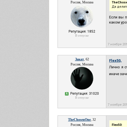
Россия, Москва
TheChos
Да делать
Если вы п
каком уро
Репутация: 1852
В отпуске
7 ноября 20
Закат
, 62
Flex50,
Россия, Москва
Лично я с
иначе за
Репутация: 31020
А
В отпуске
7 ноября 20
TheChosenOne
, 32
Россия, Москва
Flex50: