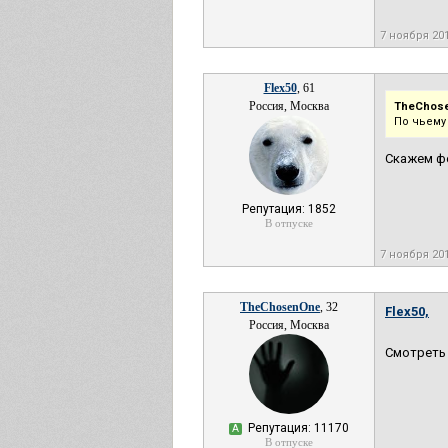
7 ноября 20
Flex50
, 61
Россия, Москва
TheChos
По чьему
Скажем фе
Репутация: 1852
В отпуске
7 ноября 20
TheChosenOne
, 32
Flex50,
Россия, Москва
Смотреть 
Репутация: 11170
А
В отпуске