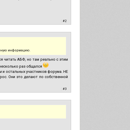
|
#2
езную информацию.
я читать АБФ, но там реально с этим
м несколько раз общался
 и остальных участников форума. НЕ
прос. Они это делают по собственной
|
#3