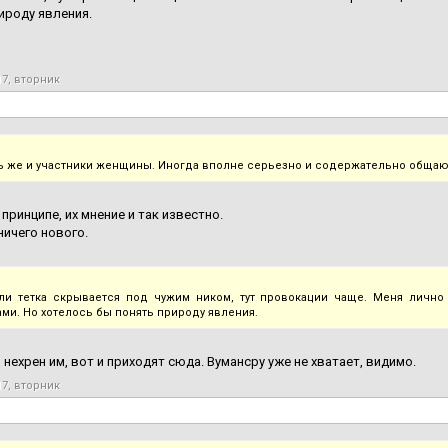
ироду явления.
17, вторник
ь же и участники женщины. Иногда вполне серьезно и содержательно общаю
 принципе, их мнение и так известно.
ничего нового.
ли тетка скрывается под чужим ником, тут провокации чаще. Меня лично
ами. Но хотелось бы понять природу явления.
 нехрен им, вот и приходят сюда. Вумансру уже не хватает, видимо.
17, вторник