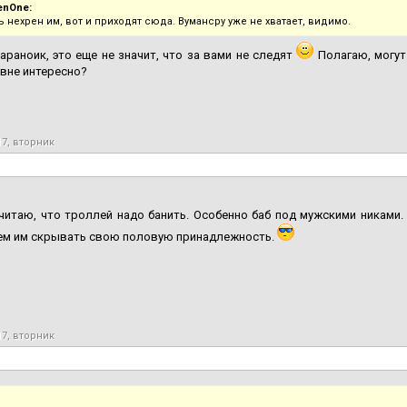
enOne:
 нехрен им, вот и приходят сюда. Вумансру уже не хватает, видимо.
араноик, это еще не значит, что за вами не следят
Полагаю, могут
вне интересно?
17, вторник
читаю, что троллей надо банить. Особенно баб под мужскими никами
чем им скрывать свою половую принадлежность.
17, вторник