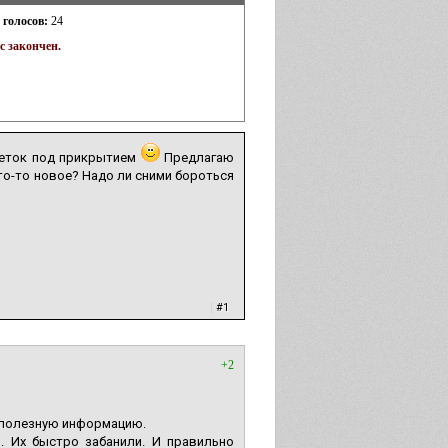
 голосов:
24
с закончен.
теток под прикрытием
Предлагаю
то-то новое? Надо ли сними бороться
|
#1
+2
и полезную информацию.
. Их быстро забанили. И правильно