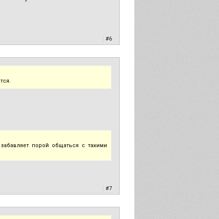
|
#6
тся.
 забавляет порой общаться с такими
|
#7