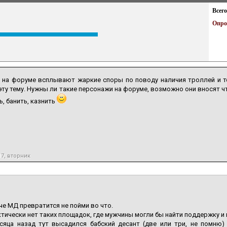
Всего
Опро
о на форуме всплывают жаркие споры по поводу наличия троллей и 
эту тему. Нужны ли такие персонажи на форуме, возможно они вносят ч
ь, банить, казнить
17, вторник
че МД превратится не пойми во что.
ктически нет таких площадок, где мужчины могли бы найти поддержку 
сяца назад тут высадился бабский десант (две или три, не помню) 