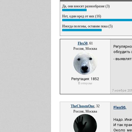
Да, они вносят разнообразие (3)
Нет, один вред от них (16)
Иногда полезны, оставим пока (5)
Flex50
, 61
Регулярн
Россия, Москва
обсудить 
- выявлят
Репутация: 1852
В отпуске
7 ноября 20
TheChosenOne
, 32
Flex50,
Россия, Москва
Надо. Ина
И так пра
Около ме