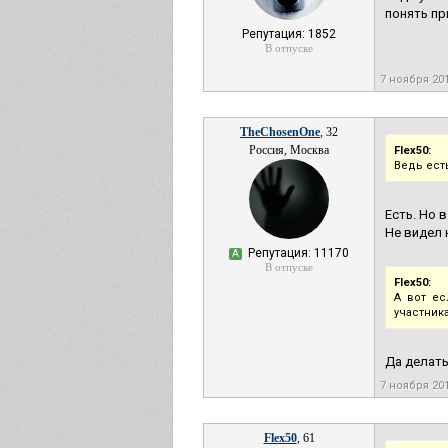
понять пр
Репутация: 1852
В отпуске
7 ноября 20
TheChosenOne
, 32
Россия, Москва
Flex50:
Ведь ест
Есть. Но в
Не видел 
Репутация: 11170
А
В отпуске
Flex50:
А вот ес
участник
Да делать
7 ноября 20
Flex50
, 61