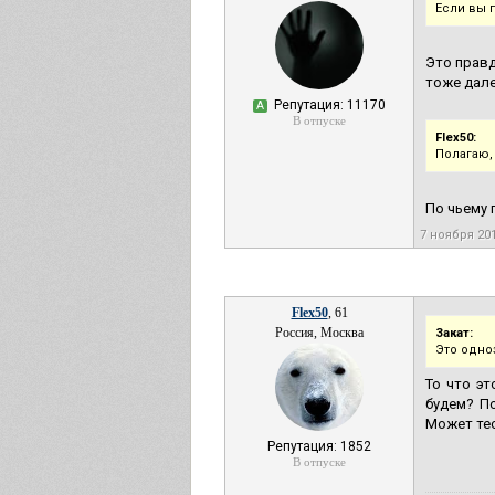
Если вы п
Это правд
тоже дале
Репутация: 11170
А
В отпуске
Flex50:
Полагаю,
По чьему
7 ноября 20
Flex50
, 61
Россия, Москва
Закат:
Это одно
То что э
будем? По
Может тес
Репутация: 1852
В отпуске