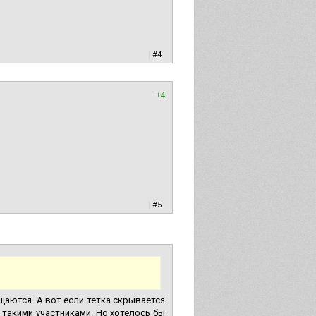
|
#4
+4
|
#5
щаются. А вот если тетка скрывается
 такими участниками. Но хотелось бы