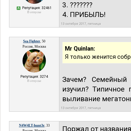
3. ???????
Репутация: 32461
А
В отпуске
4. ПРИБЫЛЬ!
13 октября 2017, пятница
Sea Fighter
, 50
Россия, Москва
Mr Quinlan:
Я только женится собр
Репутация: 3274
Зачем? Семейный 
В отпуске
изучил? Типичное 
выливание мегатонн
13 октября 2017, пятница
N4W4LT-hunt3r
, 33
Поржал от названия
Россия, Москва