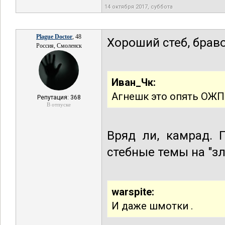
14 октября 2017, суббота
Plague Doctor
, 48
Хороший стеб, брав
Россия, Смоленск
Иван_Чк:
Агнешк это опять ОЖП
Репутация: 368
В отпуске
Вряд ли, камрад. 
стебные темы на "зл
warspite:
И даже шмотки .