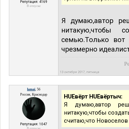
Репутация: 4169
В отпуске
Я думаю,автор ре
нитакую,чтобы 
семью.Только вот
чрезмерно идеалис
Р
13 октября 2017, пятница
lamai
, 56
Россия, Краснодар
HUEвёрт HUEвёртыч:
Я думаю,автор ре
нитакую,чтобы создать
считаю,что Новоселов
Репутация: 1047
В отпуске