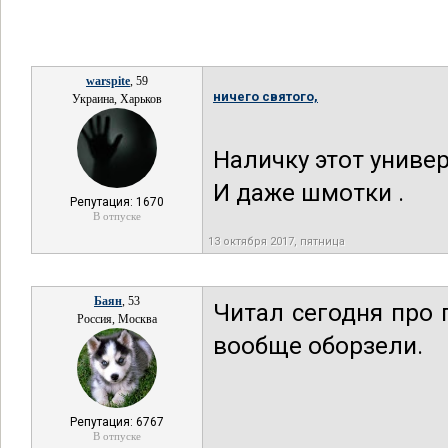
warspite
, 59
ничего святого,
Украина, Харьков
Наличку этот униве
И даже шмотки .
Репутация: 1670
В отпуске
13 октября 2017, пятница
Баян
, 53
Читал сегодня про
Россия, Москва
вообще оборзели.
Репутация: 6767
В отпуске