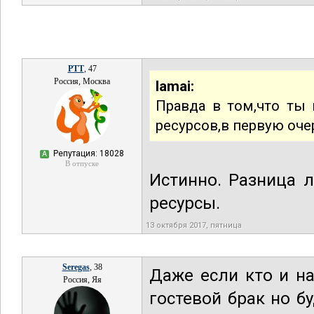
РТТ
, 47
Россия, Москва
lamai:
Правда в том,что ты
ресурсов,в первую оче
Репутация: 18028
А
В отпуске
Истинно. Разница 
ресурсы.
13 октября 2017, пятница
Seregas
, 38
Даже если кто и на
Россия, Яя
гостевой брак но б