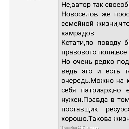
Не,автор так своео
Новоселов же прос
семейной жизни,чт
камрадов.
Кстати,по поводу 
правового поля,все 
Но очень редко по
ведь это и есть т
очередь.Можно на к
себя патриарх,но 
нужен.Правда в том
поставщик ресурс
хорошо.Такова жизн
13 октября 2017, пятница