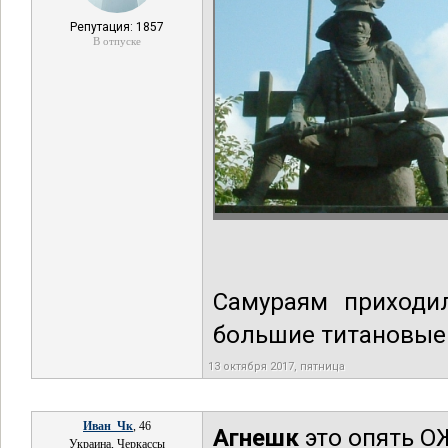
Репутация: 1857
В отпуске
Самураям приходил
большие титановые
13 октября 2017, пятница
Иван_Чк
, 46
Агнешк
это опять О
Украина, Черкассы