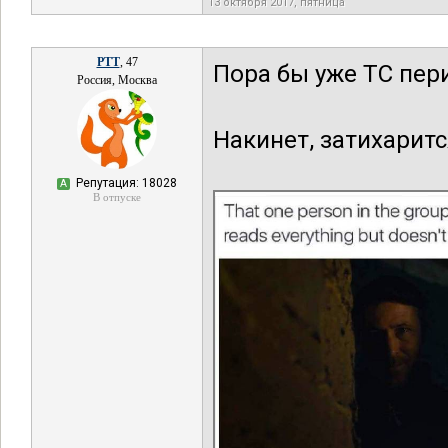
13 октября 2017, пятница
РТТ
, 47
Пора бы уже ТС пери
Россия, Москва
Накинет, затихаритс
Репутация: 18028
А
В отпуске