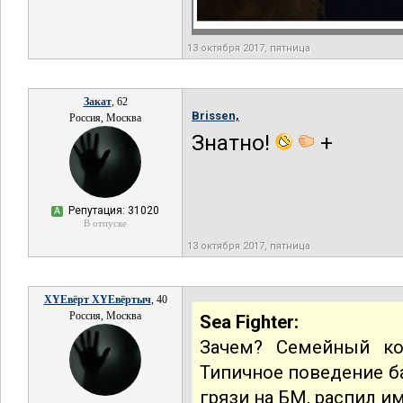
13 октября 2017, пятница
Закат
, 62
Brissen,
Россия, Москва
Знатно!
+
Репутация: 31020
А
В отпуске
13 октября 2017, пятница
XYEвёрт XYEвёртыч
, 40
Россия, Москва
Sea Fighter:
Зачем? Семейный код
Типичное поведение ба
грязи на БМ, распил и