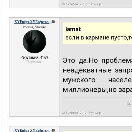
13 октября 2017, пятница
XYEвёрт XYEвёртыч
, 40
Россия, Москва
lamai:
если в кармане пусто,
Репутация: 4169
Это да.Но проблем
В отпуске
неадекватные запр
мужского насел
миллионеры,но зар
Р
13 октября 2017, пятница
XYEвёрт XYEвёртыч
, 40