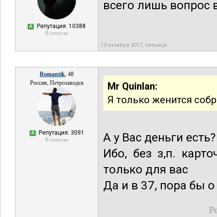
всего лишь вопрос 
Репутация: 10388
А
В отпуске
13 октября 2017, пятница
Romantik
, 48
Россия, Петрозаводск
Mr Quinlan:
Я только женится собр
Репутация: 3091
А
А у Вас деньги есть?
В отпуске
Ибо, без з,п. карт
только для вас
Да и в 37, пора бы 
Р