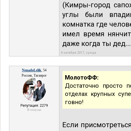
(Кимры-город сапо
углы были впади
комнатка где челов
имел время нянчит
даже когда ты дед...
4 октября 2017, среда
NenadoLelik
, 54
Россия, Таганрог
МолотоФФ:
Достаточно просто п
отделах крупных супе
говно!
Репутация: 2279
В отпуске
Если присмотретьс