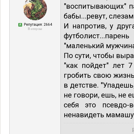
"воспитывающих" па
бабы...ревут, слеза
И напротив, у дру
Репутация: 2664
А
В отпуске
футболист...парен
"маленький мужчина
По сути, чтобы выр
"как пойдет" лет 
гробить свою жизн
в детстве. "Упадешь
не говори, ешь, не е
себя это псевдо-в
ненавидеть мамашу