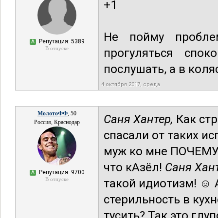
+1
Не пойму пробле
Репутация: 5389
А
В отпуске
прогуляться спок
послушать, а в кол
4 октября 2017, среда
МолотоФФ
, 50
Саня Хантер,
Как стр
Россия, Краснодар
спасали от таких и
муж ко мне ПОЧЕМУ
что кАзёл!
Саня Хант
Репутация: 9700
А
В отпуске
такой идиотизм! ☺ А
стерильность в кухн
тусить? Так это глу