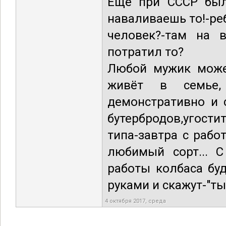
Ещё при СССР был 
наваливаешь то!-реб
человек?-там на в
потратил то?
Любой мужик может
живёт в семье,
демонстративно и 
бутербродов,угости
типа-завтра с работ
любимый сорт... 
работы колбаса бу
руками и скажут-"ты 
4 октября 2017, среда