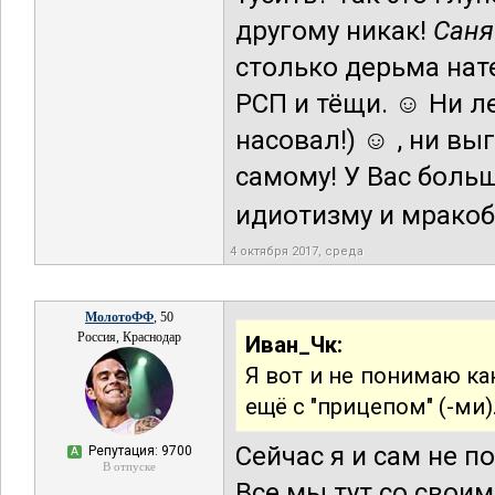
другому никак!
Саня
столько дерьма нат
РСП и тёщи. ☺ Ни ле
насовал!) ☺ , ни вы
самому! У Вас боль
идиотизму и мракобе
4 октября 2017, среда
МолотоФФ
, 50
Россия, Краснодар
Иван_Чк:
Я вот и не понимаю к
ещё с "прицепом" (-ми)
Сейчас я и сам не 
Репутация: 9700
А
В отпуске
Все мы тут со своим