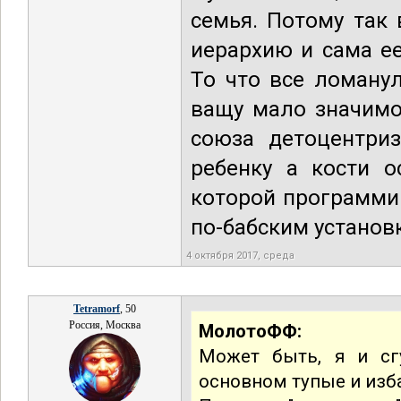
семья. Потому так
иерархию и сама е
То что все ломану
ващу мало значимо
союза детоцентриз
ребенку а кости о
которой программи
по-бабским установ
4 октября 2017, среда
Tetramorf
, 50
Россия, Москва
МолотоФФ:
Может быть, я и сг
основном тупые и изб