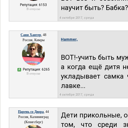
Репутация: 6153
научит быть? Бабка?
В отпуске
4 октября 2017, среда
Саня Хантер
, 48
Hammer,
Россия, Кимры
ВОТ!-учить быть му
а когда ещё дитя н
Репутация: 6265
А
В отпуске
укладывает самка 
лавке...
4 октября 2017, среда
Парень со Двора
, 44
Дети прикольные, о
Россия, Калининград
(Кенигсберг)
том, что среди з