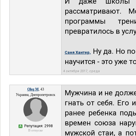
И даже школы и
рассматривают. 
программы трен
превратилось в усл
Ну да. Но по
Саня Хантер,
научится - это уже т
4 октября 2017, среда
Oleg M
, 43
Мужчина и не долже
Украина, Днепропетровск
гнать от себя. Его 
ранее ребенка под
времен союза нару
Репутация: 2998
А
В отпуске
мужской стаи, а по