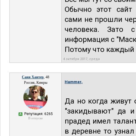
Обычно этот сайт
сами не прошли че
человека. Зато 
информация с "Маску
Потому что каждый 
4 октября 2017, среда
Саня Хантер
, 48
Hammer,
Россия, Кимры
Да но когда живут 
"закидывают" да и
Репутация: 6265
А
В отпуске
прадед имел талант
в деревне то узна