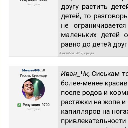
Репутация: 5530
В отпуске
другу растить дет
детей, то разговор
не ограничиваетс
маленьких детей 
равно до детей дру
4 октября 2017, среда
МолотоФФ
, 50
Иван_Чк,
Сиськам-то
Россия, Краснодар
более-менее красива
после родов и корм
растяжки на жопе и 
Репутация: 9700
А
В отпуске
капилляров на нога
привлекательности 