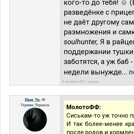
кого-то до тебя! ☺ 
разведёнке с прице
не даёт другому сам
размножения и самк
soulhunter,
Я в райце
поддержании тушки
заботятся, а уж баб
недели вынужде...
п
4 октября 2017, среда
Иван_Чк
, 46
Украина, Черкассы
МолотоФФ:
Сиськам-то уж точно п
И так более-менее кра
после родов и кормлен