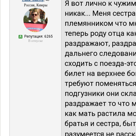
Я вот лично к чужим 
Россия, Кимры
никак... Меня сестр
племянником что мн
теперь роду отца ка
Репутация: 6265
А
В отпуске
раздражают, раздра
дальнего следовани
сходить с поезда-это
билет на верхнее бо
требуют поменяться,
подгузники они скла
раздражает то что м
как мать растила м
братья и сестра, бы
разумеется не расск