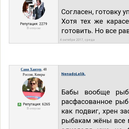
Согласен, готовку 
Хотя тех же карасе
Репутация: 2279
В отпуске
готовить. Но все ра
4 октября 2017, среда
Саня Хантер
, 48
NenadoLelik,
Россия, Кимры
Бабы вообще рыбу
расфасованное рыб
Репутация: 6265
А
В отпуске
как подвиг, хрен з
рыбакам жёны все 