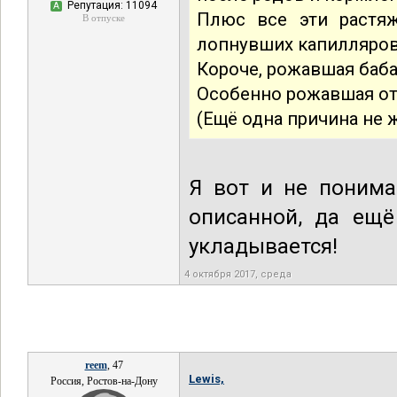
Репутация: 11094
А
Плюс все эти растя
В отпуске
лопнувших капилляров 
Короче, рожавшая баба
Особенно рожавшая от 
(Ещё одна причина не 
Я вот и не поним
описанной, да ещё
укладывается!
4 октября 2017, среда
reem
, 47
Lewis,
Россия, Ростов-на-Дону