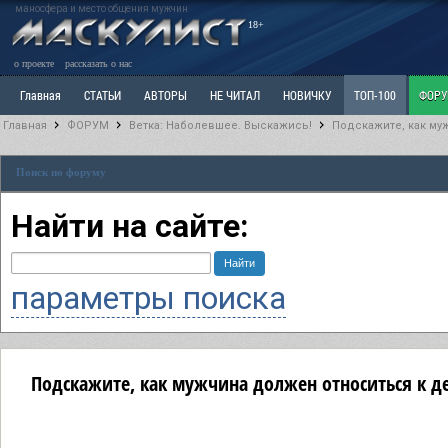
маносфера и место общения мужчин
18+
о проекте
рассказать о нас
Главная
СТАТЬИ
АВТОРЫ
НЕ ЧИТАЛ
НОВИЧКУ
ТОП-100
ФОР
Главная
ФОРУМ
Ветка: Наболевшее. Выскажись!
Подскажите, как му
Ветка: Расстаюсь или Развожусь. САНЧАС
Ветка: Наболевшее. Выскажись!
Р
Поиск по форуму
РАЗДЕЛ: Разное
УЧЕБНИК
ТРИЛОГИЯ
ВИТРИНА
КОПИЛКА
ОТНОШ
Найти на сайте:
параметры поиска
Подскажите, как мужчина должен относиться к д