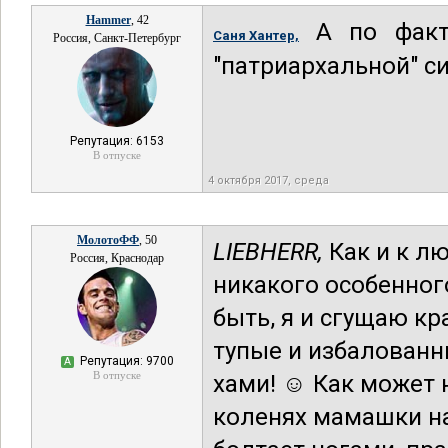
Hammer
, 42
А по факту
Саня Хантер,
Россия, Санкт-Петербург
"патриархальной" с
Репутация: 6153
В отпуске
4 октября 2017, среда
МолотоФФ
, 50
LIEBHERR,
Как и к лю
Россия, Краснодар
никакого особенног
быть, я и сгущаю кр
тупые и избалованн
Репутация: 9700
А
В отпуске
хами! ☺ Как может 
коленях мамашки на