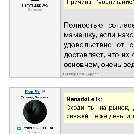
Причина - "воспитание
Репутация: 365
В отпуске
Полностью соглас
мамашку, если нахо
удовольствие от с
доставляет, что их
основном, очень ре
4 октября 2017, среда
Иван_Чк
, 46
Украина, Черкассы
NenadoLelik:
Сходи ты на рынок, д
свежей. Те же деньги,
Репутация: 11094
А
В отпуске