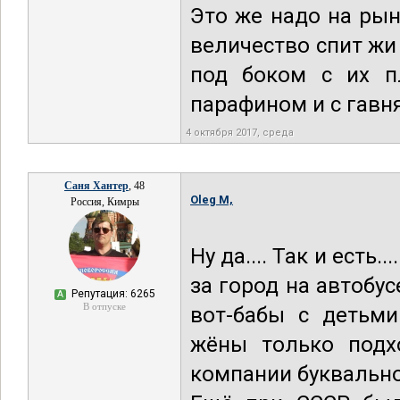
Это же надо на рыно
величество спит жи 
под боком с их п
парафином и с гавн
4 октября 2017, среда
Саня Хантер
, 48
Oleg M,
Россия, Кимры
Ну да.... Так и ест
за город на автобу
Репутация: 6265
А
В отпуске
вот-бабы с детьми
жёны только подхо
компании буквально 