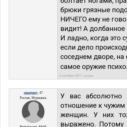
болтает ногами, пр
брюки грязные подо
НИЧЕГО ему не гово
видит! А долбанное
И ладно, когда это
если дело происход
соседнем дворе, на
самое оружие психол
4 октября 2017, среда
smartguy
, 47
У вас абсолютно 
Россия, Мурманск
отношение к чужим 
женщин. У них то
выражено. Потому 