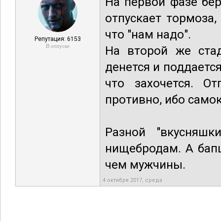
На первой фазе бер
отпускает тормоза,
что "нам надо".
Репутация: 6153
В отпуске
На второй же стад
денется и поддаетс
что захочется. О
противно, ибо само
Разной "вкусняшк
нищебродам. А бап
чем мужчины.
4 октября 2017, среда