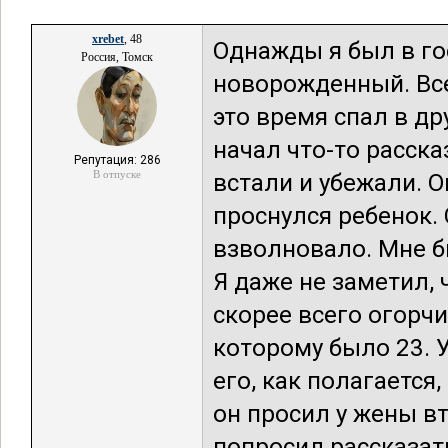
xrebet
, 48
Однажды я был в го
Россия, Томск
новорожденный. Все
это время спал в д
начал что-то расска
Репутация: 286
В отпуске
встали и убежали. О
проснулся ребенок. 
взволновало. Мне б
Я даже не заметил, ч
скорее всего огорчи
которому было 23. 
его, как полагается,
он просил у жены вт
попросил рассказать