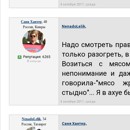
4 октября 2017, среда
Саня Хантер
, 48
NenadoLelik,
Россия, Кимры
Надо смотреть прав
только разогреть, 
Репутация: 6265
А
В отпуске
Возиться с мясо
непонимание и даж
говорила-"мясо 
стыдно"... Я в ахуе б
4 октября 2017, среда
NenadoLelik
, 54
Саня Хантер,
Россия, Таганрог