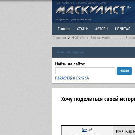
маносфера и место общения мужчин
18+
о проекте
рассказать о нас
Главная
СТАТЬИ
АВТОРЫ
НЕ ЧИТАЛ
Главная
ФОРУМ
Ветка: Наболевшее. Выск
Ветка: Расстаюсь или Развожусь. САНЧАС
Вет
Поиск по форуму
РАЗДЕЛ: Разное
УЧЕБНИК
ТРИЛОГИЯ
В
Найти на сайте:
параметры поиска
Хочу поделиться своей истор
kir
, 46
Имя: Кир 