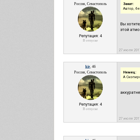
Россия, Севастополь
Закат:
Автор, бе
Вы хотите
этой атмо
Репутация: 4
В отпуске
27 июля 201
kir
, 46
Россия, Севастополь
Немец:
А Скопир
аккуратнен
Репутация: 4
В отпуске
27 июля 201