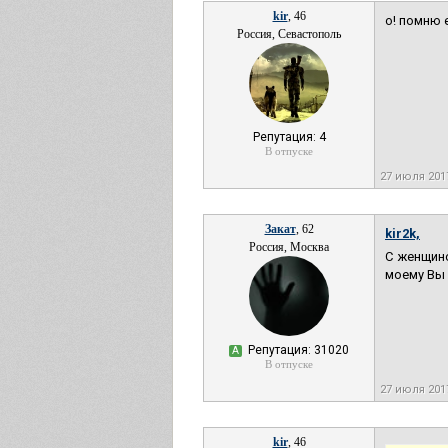
kir
, 46
о! помню е
Россия, Севастополь
Репутация: 4
В отпуске
27 июля 201
Закат
, 62
kir2k,
Россия, Москва
С женщино
моему Вы 
Репутация: 31020
А
В отпуске
27 июля 201
kir
, 46