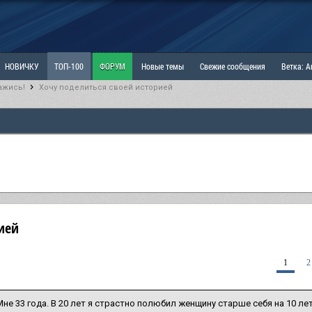
НОВИЧКУ
ТОП-100
ФОРУМ
Новые темы
Свежие сообщения
Ветка: 
ажись!
Хочу поделиться своей историей
ка: Наболевшее. Выскажись!
РАЗДЕЛ: Мы и Женщины
РАЗДЕЛ: Маскулизм, МД и
ИТРИНА
КОПИЛКА
ОТНОШЕНИЯ
ией
1
2
Мне 33 года. В 20 лет я страстно полюбил женщину старше себя на 10 лет