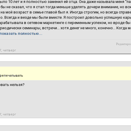
было 10 лет и я полностью заменил ей отца. Она даже называла меня "п
Я бы не сказал, что я стал тогда меньше уделять дочери внимание, но вс
на мой возраст в семье главой был я. Иногда строгим, но всегда спра
о. Всегда и везде мы были вместе. Я построил довольно успешную кар
арабатывала в сетевом маркетинге с переменным успехом, но вроде бы 
ериодически семинары, встречи... хотя денег не много, конечно... Когда
показать полностью...
Редактиров
7, четверг
репечатывать
вать нельзя?
7, четверг