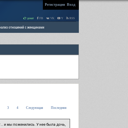
Регистрация
Вход
донат
FB
VK
Y
RSS
Анализ отношений с женщинами
 права мужчин
РАЗДЕЛ: Отцы и Дети
3
4
Следующая
Последняя
... и мы поженились. У нее была дочь,