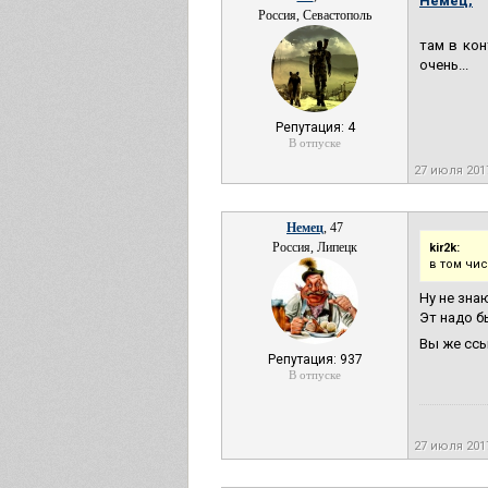
Немец,
Россия, Севастополь
там в кон
очень...
Репутация: 4
В отпуске
27 июля 201
Немец
, 47
Россия, Липецк
kir2k:
в том чи
Ну не зна
Эт надо б
Вы же ссы
Репутация: 937
В отпуске
27 июля 201