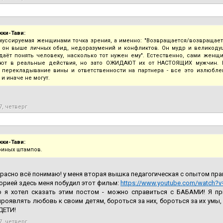
кки-Тави:
муссируемая женщинами точка зрения, а именно: "Возвращается/возвращает
, он выше личных обид, недоразумений и конфликтов. Он мудр и великоду
даёт понять человеку, насколько тот нужен ему". Естественно, сами жен
яют в реальные действия, но зато ОЖИДАЮТ их от НАСТОЯЩИХ мужчин. Б
, перекладывание вины и ответственности на партнера - все это излюбле
и иначе не могут.
7, четверг
кки-Тави:
риных штампов.
красно всё понимаю! у меня вторая вышка педагогическая с опытом пра
орией здесь меня побудил этот фильм:
https://www.youtube.com/watch?
то я хотел сказать этим постом - можно справиться с БАБАМИ! Я п
роявлять любовь к своим детям, бороться за них, бороться за их умы, п
ДЕТИ!
7, четверг