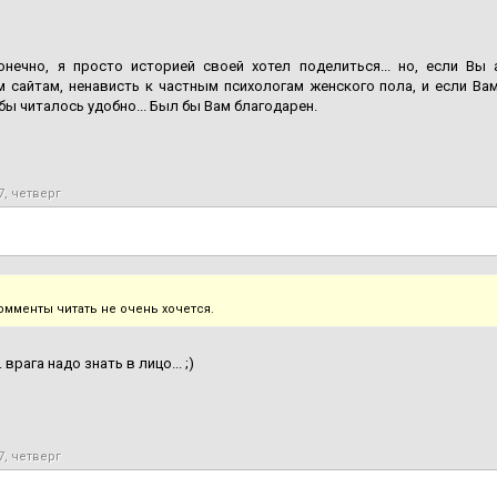
конечно, я просто историей своей хотел поделиться... но, если Вы
 сайтам, ненависть к частным психологам женского пола, и если Вам
бы читалось удобно... Был бы Вам благодарен.
7, четверг
омменты читать не очень хочется.
. врага надо знать в лицо... ;)
7, четверг