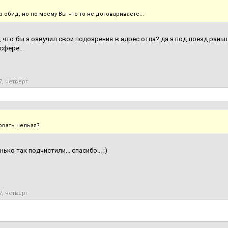
з обид, но по-моему Вы что-то не договариваете...
, что бы я озвучил свои подозрения в адрес отца? да я под поезд раньш
сфере...
7, четверг
овать нельзя?
ько так подчистили... спасибо... ;)
7, четверг