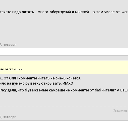
тексте надо читать... много обсуждений и мыслей... в том числе от же
7, четверг
сле от женщин
ю.. От ОЖП комменты читать не очень хочется.
ыло на вуменс.ру ветку открывать. ИМХО
лку дали, что б уважаемые камрады не комменты от баб читали? А Ва
Редактиров
7, четверг