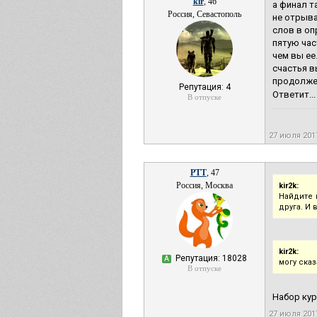
kir
, 46
а финал т
Россия, Севастополь
не отрыва
слов в оп
пятую час
чем вы ее
счастья в
продолжен
Репутация: 4
Ответит...
В отпуске
27 июля 201
РТТ
, 47
Россия, Москва
kir2k:
Найдите 
друга. И
kir2k:
Репутация: 18028
А
могу ска
В отпуске
Набор ку
27 июля 201