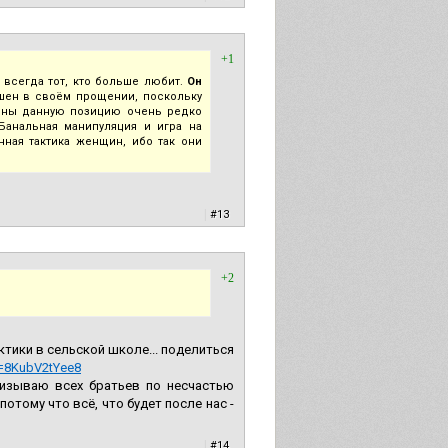
+1
 всегда тот, кто больше любит.
Он
шен в своём прощении, поскольку
щины данную позицию очень редко
анальная манипуляция и игра на
нная тактика женщин, ибо так они
|
#13
+2
ктики в сельской школе... поделиться
v=8KubV2tYee8
ризываю всех братьев по несчастью
отому что всё, что будет после нас -
|
#14