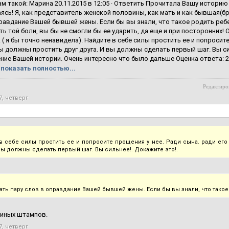
ам такой: Марина 20.11.2015 в 12:05 · Ответить Прочитала Вашу истори
ясь! Я, как представитель женской половины, как мать и как бывшая(б
равдание Вашей бывшей жены. Если бы вы знали, что такое родить ребе
ть той боли, вы бы не смогли бы ее ударить, да еще и при посторонних! 
. ( я бы точно ненавидела). Найдите в себе силы простить ее и попросите
ы должны простить друг друга. И вы должны сделать первый шаг. Вы си
ие Вашей истории. Очень интересно что было дальше Оценка ответа: 2.0/5
показать полностью...
Редактиров
7, четверг
в себе силы простить ее и попросите прощения у нее. Ради сына. ради его
 вы должны сделать первый шаг. Вы сильнее!. Докажите это!.
зать пару слов в оправдание Вашей бывшей жены. Если бы вы знали, что такое
риных штампов.
7, четверг