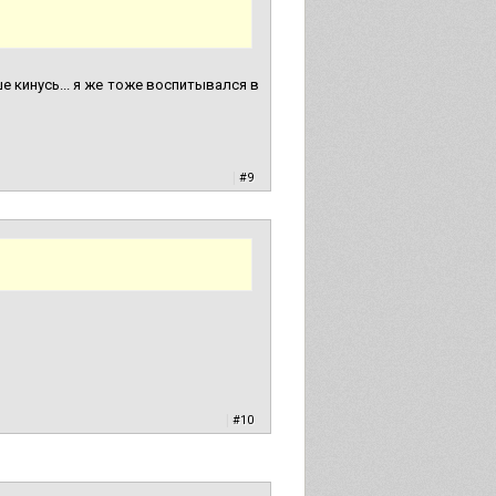
е кинусь... я же тоже воспитывался в
|
#9
|
#10