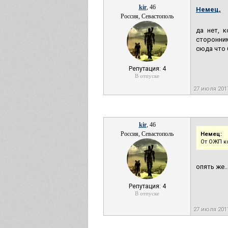
kir
, 46
Немец,
Россия, Севастополь
да нет, 
сторонним
сюда что 
Репутация: 4
В отпуске
27 июля 201
kir
, 46
Россия, Севастополь
Немец:
От ОЖП к
опять же..
Репутация: 4
В отпуске
27 июля 201