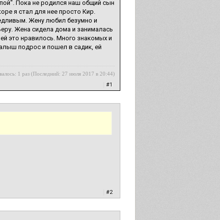
апой". Пока не родился наш общий сын
коре я стал для нее просто Кир.
ведливым. Жену любил безумно и
ьеру. Жена сидела дома и занималась
ей это нравилось. Много знакомых и
 малыш подрос и пошел в садик, ей
алось: 1 раз (Последний: 27 июля 2017 в 20:44)
|
#1
|
#2