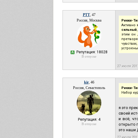
РТТ
, 47
Россия, Москва
Рикки-Ти
Активно 
сильный
этим он 
претвор
чувствах
устроены 
Репутация: 18028
А
В отпуске
27 июля 201
kir
, 46
Россия, Севастополь
Рикки-Ти
Набор ку
я это пре
своей ист
и всё, ч
Репутация: 4
В отпуске
открыто п
это наши 
27 июля 201