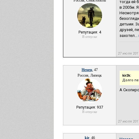
Россия, Севастополь
тогда ей 
в 2005м. 
Несмотря 
безоглядн
детьми. З
друзей, п
Репутация: 4
захотел...
В отпуске
27 июля 201
Немец
, 47
Россия, Липецк
kir2k:
Долго пе
А Скопиро
Репутация: 937
В отпуске
27 июля 201
kir
, 46