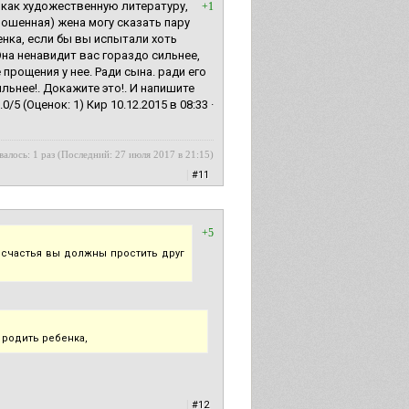
ю как художественную литературу,
+1
рошенная) жена могу сказать пару
нка, если бы вы испытали хоть
Она ненавидит вас гораздо сильнее,
 прощения у нее. Ради сына. ради его
льнее!. Докажите это!. И напишите
 (Оценок: 1) Кир 10.12.2015 в 08:33 ·
алось: 1 раз (Последний: 27 июля 2017 в 21:15)
|
#11
+5
 счастья вы должны простить друг
 родить ребенка,
|
#12