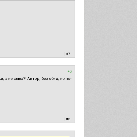
|
#7
+6
, а не сына?! Автор, без обид, но по-
|
#8