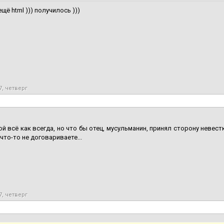
щё html ))) получилось )))
7, четверг
й всё как всегда, но что бы отец, мусульманин, принял сторону невестки
что-то не договариваете...
7, четверг