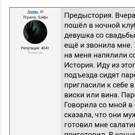
Aertus
, 45
Предыстория. Вчера
Израиль, Хайфа
пошёл в ночной клуб
девушка со свадьбы
ещё и звонила мне. 
Репутация: 4041
В отпуске
на меня напялили с
История. Иду из это
подъезда сидят пар
пригласили к себе в
виски или вина. Пар
Говорила со мной в
сказала, что они му
готовил мне салати
приготовил. В конц