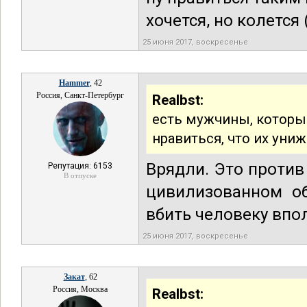
хочется, но колется 
25 июня 2017, воскресенье
Hammer
, 42
Россия, Санкт-Петербург
Realbst:
есть мужчины, которы
нравиться, что их уни
Врядли. Это против
Репутация: 6153
В отпуске
цивилизованном об
вбить человеку впо
25 июня 2017, воскресенье
Закат
, 62
Россия, Москва
Realbst: