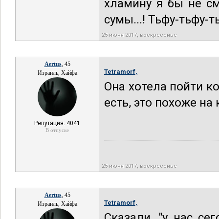
хламину я бы не см
сумы...! Тьфу-тьфу-т
25 июня 2017, воскресенье
Aertus
, 45
Tetramorf,
Израиль, Хайфа
Она хотела пойти ко
есть, это похоже на
Репутация: 4041
В отпуске
25 июня 2017, воскресенье
Aertus
, 45
Tetramorf,
Израиль, Хайфа
Сказали, "у нас се