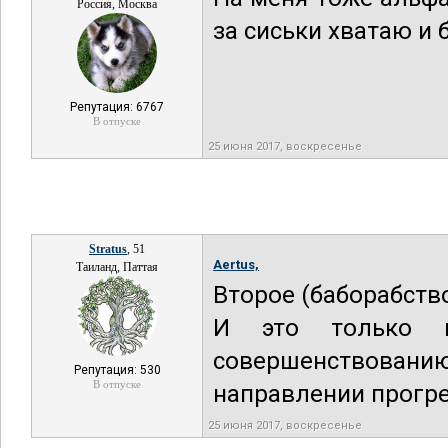
Россия, Москва
за сиськи хватаю и
Репутация: 6767
В отпуске
25 июня 2017, воскресенье
Stratus
, 51
Aertus,
Таиланд, Паттая
Второе (баборабств
И это только на
совершенствованию,
Репутация: 530
В отпуске
направлении прогре
25 июня 2017, воскресенье