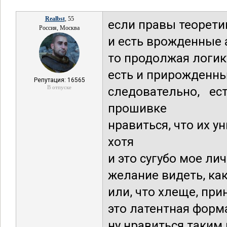
Realbst
, 55
если правы теорети
Россия, Москва
и есть врожденные
то продолжая логик
есть и прирожденн
Репутация: 16565
В отпуске
следовательно, е
прошивке
нравиться, что их у
хотя
и это сугубо мое ли
желание видеть, ка
или, что хлеще, при
это латентная форм
ну нравиться таким