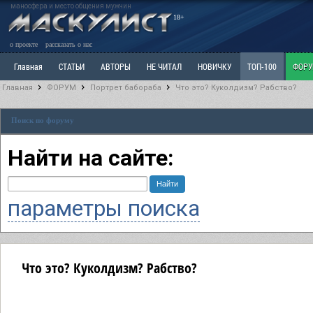
маносфера и место общения мужчин
18+
о проекте
рассказать о нас
Главная
СТАТЬИ
АВТОРЫ
НЕ ЧИТАЛ
НОВИЧКУ
ТОП-100
ФОР
Главная
ФОРУМ
Портрет бабораба
Что это? Куколдизм? Рабство?
Ветка: Расстаюсь или Развожусь. САНЧАС
Ветка: Наболевшее. Выскажись!
Р
Поиск по форуму
РАЗДЕЛ: Разное
УЧЕБНИК
ТРИЛОГИЯ
ВИТРИНА
КОПИЛКА
ОТНОШ
Найти на сайте:
параметры поиска
Что это? Куколдизм? Рабство?