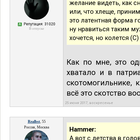
желание видеть, как с
или, что хлеще, приним
это латентная форма 
Репутация: 31020
А
ну нравиться таким м
В отпуске
хочется, но колется (С)
Как по мне, это о
хватало и в патри
скотомогильнике, 
всё это скотство 
25 июня 2017, воскресенье
Realbst
, 55
Россия, Москва
Hammer:
А вот с детства в гол