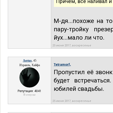
Причём, всё наливал и
М-дя...похоже на т
пару-тройку през
йух...мало ли что.
25 июня 2017, воскресенье
Aertus
, 45
Tetramorf,
Израиль, Хайфа
Пропустил её звонки
будет встречаться
юбилей свадьбы.
Репутация: 4041
В отпуске
25 июня 2017, воскресенье