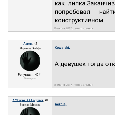
как липка.Заканчи
попробовал най
конструктивном
26 июня 2017, понедельник
Aertus
, 45
Kowalski,
Израиль, Хайфа
А девушек тогда отк
Репутация: 4041
В отпуске
26 июня 2017, понедельник
XYEвёрт XYEвёртыч
, 40
Aertus,
Россия, Москва