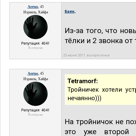
Aertus
, 45
Баян,
Израиль, Хайфа
Из-за того, что но
тёлки и 2 звонка от
Репутация: 4041
В отпуске
25 июня 2017, воскресенье
Aertus
, 45
Израиль, Хайфа
Tetramorf:
Тройничек хотели уст
нечаянно)))
Репутация: 4041
В отпуске
На тройничок не по
это уже второй 