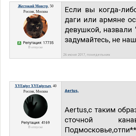
Жестокий Монстр
, 50
Если вы когда-либо
Россия, Москва
даги или армяне о
девушкой, назвали 
задумайтесь, не наш
Репутация: 17735
А
В отпуске
26 июня 2017, понедельник
XYEвёрт XYEвёртыч
, 40
Aertus,
Россия, Москва
Aertus,с таким обр
сточной кан
Репутация: 4169
В отпуске
Подмосковье,отпи