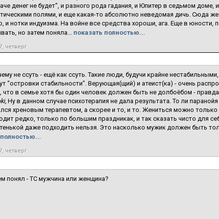
аче денег не будет", и разного рода гадания, и Юпитер в седьмом доме, и
тическими полями, и еще какая-то абсолютно неведомая дичь. Сюда же
, и нотки индуизма. На войне все средства хороши, ага. Еще в юности, 
вать, но затем поняла...
показать полностью...
7, четверг
ему не ссуть - ещё как ссуть. Такие люди, будучи крайне нестабильны
ут "островки стабильности". Верующая(щий) и атеист(ка) - очень расп
 что в семье хотя бы один человек должен быть не долбоёбом - правда
ki,
Ну в данном случае психотерапия не дала результата. То ли параной
лся хреновым терапевтом, а скорее и то, и то. Жениться можно только 
одит редко, только по большим праздникак, и так сказать чисто для себя
тенькой даже подходить нельзя. Это насколько мужик должен быть тол
полностью...
7, четверг
ем понял - ТС мужчина или женщина?