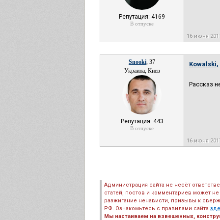
Репутация: 4169
В отпуске
16 июня 201
Snooki
, 37
Kowalski,
Украина, Киев
Рассказ н
Репутация: 443
В отпуске
16 июня 201
Администрация сайта не несёт ответств
статей, постов и комментариев может не
разжигание ненависти, призывы к сверж
РФ. Ознакомьтесь с правилами сайта
зд
Мы настаиваем на взвешенных, констру