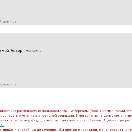
7, пятница
е мой. Автор - женщина
7, пятница
енность за размещаемые пользователями материалы (посты, комментарии, фо
 совпадать с мнением и позицией редакции. В материалах не допускается на
ению власти, мат, флуд, демагогия, троллинг и оскорбления. Администрация 
есь
ктивных и спокойных дискуссиях. Мы против мизандрии, женоненавистничес