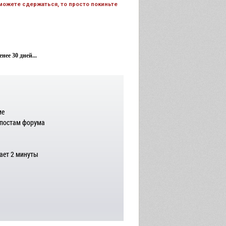
 можете сдержаться, то просто покиньте
ее 30 дней...
ме
 постам форума
ает 2 минуты