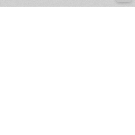
е ресурсы
ение России
ров статей и комментариев,
кции.