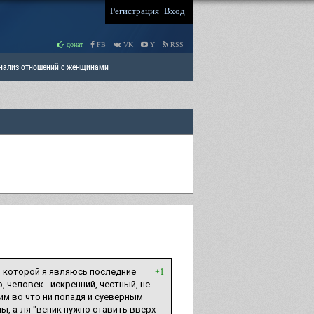
Регистрация
Вход
донат
FB
VK
Y
RSS
Анализ отношений с женщинами
 права мужчин
РАЗДЕЛ: Отцы и Дети
м которой я являюсь последние
+1
, человек - искренний, честный, не
им во что ни попадя и суеверным
ы, а-ля "веник нужно ставить вверх