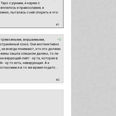
 Таро с рунами, и карма с
 вплелось и православие, и
помню, пыталась с ней спорить и что-
|
#1
ми, тревожными, внушаемыми,
+3
ространённый союз. Они инстинктивно
, не всегда понимают, кто это должен
я жены зашла слишком далеко, то ли
на верующей-лайт - ну та, которая в
 - ну то есть, неверующая. А к
стокожим и в то же время податл...
|
#2