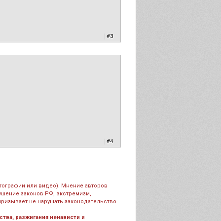
|
#3
|
#4
тографии или видео). Мнение авторов
рушение законов РФ, экстремизм,
призывает не нарушать законодательство
тва, разжигания ненависти и