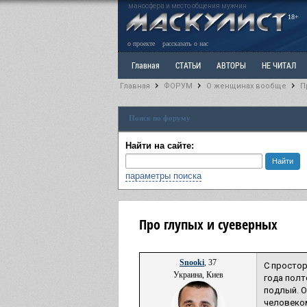
маносфера и место общения мужчин
18+
о проекте
рассказать о нас
Главная
СТАТЬИ
АВТОРЫ
НЕ ЧИТАЛ
Главная
ФОРУМ
О женщинах вообще
П
Ветка: Расстаюсь или Развожусь. САНЧАС
Вет
Поиск по форуму
РАЗДЕЛ: Разное
УЧЕБНИК
ТРИЛОГИЯ
В
Найти на сайте:
параметры поиска
Про глупых и суеверных
Snooki
, 37
С простор
Украина, Киев
года полт
подлый. О
человеком