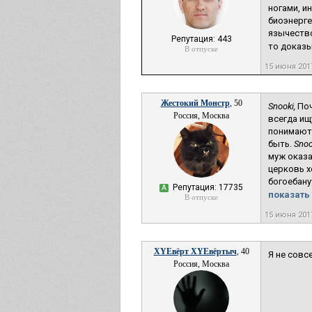
ногами, ин
биоэнерге
язычество
Репутация: 443
то доказы
В отпуске
15 июня 201
Жестокий Монстр
, 50
Snooki,
Поч
Россия, Москва
всегда ищ
понимают,
быть.
Snoo
муж оказа
церковь х
богоебану
Репутация: 17735
А
показать 
В отпуске
15 июня 201
XYEвёрт XYEвёртыч
, 40
Я не совс
Россия, Москва