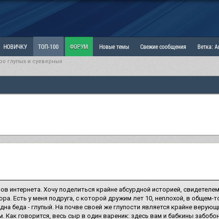
НОВИЧКУ
ТОП-100
ФОРУМ
Новые темы
Свежие сообщения
Ветка: 
ро глупых и суеверных
ка: Наболевшее. Выскажись!
РАЗДЕЛ: Мы и Женщины
РАЗДЕЛ: Маскулизм, МД и
ИТРИНА
КОПИЛКА
ОТНОШЕНИЯ
ов интернета. Хочу поделиться крайне абсурдной историей, свидетеле
ора. Есть у меня подруга, с которой дружим лет 10, неплохой, в общем-то
дна беда - глупый. На почве своей же глупости является крайне верующ
. Как говорится, весь сыр в один вареник: здесь вам и бабкины забобон