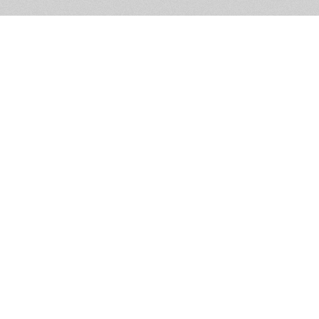
Помощь и контакты
Дружественны
Пользовательское соглашение
Мужское Движ
Емайл - info@masculist.ru
сёт ответственность за размещаемые пользователями материалы. Мнение авто
ещённых на страницах сайта, могут не совпадать с мнениями и позицией реда
Маскулист - просвещение мужчин © 2026