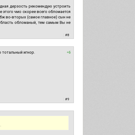
родная дерзость рекомендую устроить
ле этого чмо скорее всего обломается
бж во-вторых (самое главное) сын не
 область обломаный, тем самым Вы не
|
#8
о тотальный игнор.
+6
|
#9
.