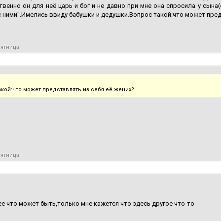
твенно он для неё царь и бог и не давно при мне она спросила у сына
с ними".Имелись ввиду бабушки и дедушки.Вопрос такой:что может пред
пятница
акой:что может представлять из себя её жених?
пятница
е что может быть,только мне кажется что здесь другое что-то