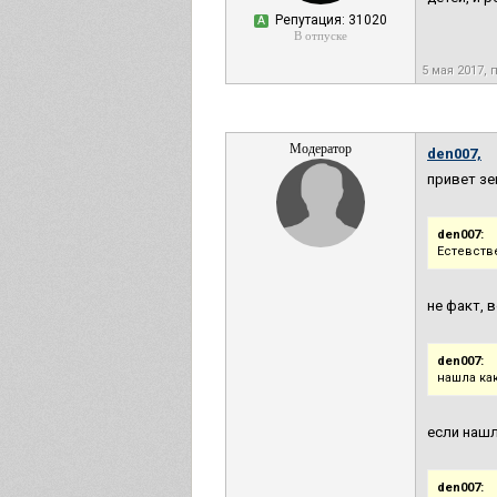
Репутация: 31020
А
В отпуске
5 мая 2017, 
Модератор
den007,
привет зе
den007:
Естевств
не факт, 
den007:
нашла ка
если нашл
den007: