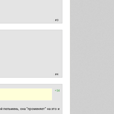
|
#3
|
#4
+14
 пельмень, она "променяет" на это и