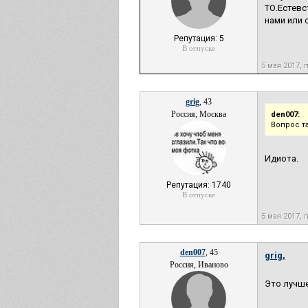
ТО.Естевс
нами или 
Репутация: 5
В отпуске
5 мая 2017, 
grig
, 43
Россия, Москва
den007:
Вопрос т
Идиота.
Репутация: 1740
В отпуске
5 мая 2017, 
den007
, 45
grig,
Россия, Иваново
Это лучше