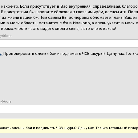
 какое-то. Если присутствует в Вас внутренняя, справедливая, благо
 В присутствии бж назовите её хахаля в глаза чмырём, аленем итп. Пос
т из жизни вашей бж. Тем самым Вы во-первых обломаете планы Вашей 
ими в моск область, останится с бж в Иваново, а алень укатит в моск
 возможность часто видеть своего сына, а это очень важно!
суббота
ф,
Провоцировать оленьи бои и поднимать ЧСВ шкуры? Да ну нах. Тольк
суббота
овать оленьи бои и поднимать ЧСВ шкуры? Да ну нах. Только тотальный игнор