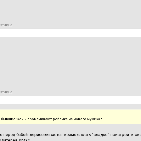
пятница
пятница
о бывшие жёны променивают ребёнка на нового мужика?
о перед бабой вырисовывается возможность "сладко" пристроить свой
родителей. ИМХО.