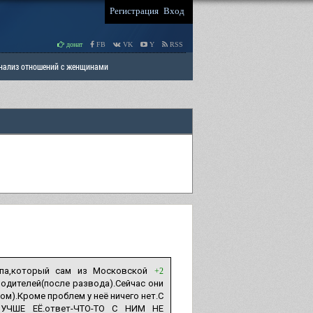
Регистрация
Вход
донат
FB
VK
Y
RSS
Анализ отношений с женщинами
 права мужчин
РАЗДЕЛ: Отцы и Дети
ипа,который сам из Московской
+2
родителей(после развода).Сейчас они
ом).Кроме проблем у неё ничего нет.С
УЧШЕ ЕЁ.ответ-ЧТО-ТО С НИМ НЕ