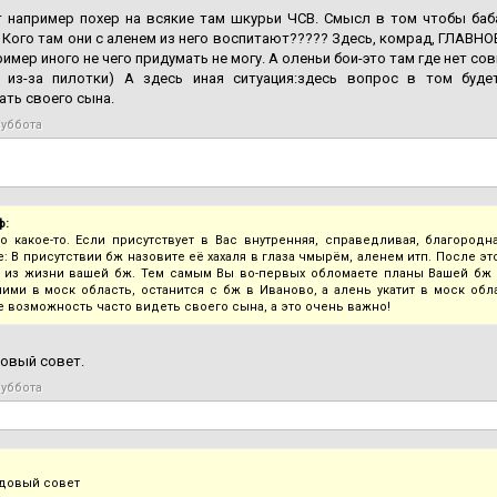
 например похер на всякие там шкурьи ЧСВ. Смысл в том чтобы баба
 Кого там они с аленем из него воспитают????? Здесь, комрад, ГЛАВНО
ример иного не чего придумать не могу. А оленьи бои-это там где нет с
 из-за пилотки) А здесь иная ситуация:здесь вопрос в том буд
ть своего сына.
суббота
ф:
о какое-то. Если присутствует в Вас внутренняя, справедливая, благород
: В присутствии бж назовите её хахаля в глаза чмырём, аленем итп. После эт
 из жизни вашей бж. Тем самым Вы во-первых обломаете планы Вашей бж в
ними в моск область, останится с бж в Иваново, а алень укатит в моск об
е возможность часто видеть своего сына, а это очень важно!
овый совет.
суббота
довый совет