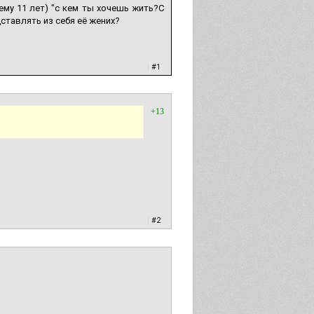
(ему 11 лет) "с кем ты хочешь жить?С
ставлять из себя её жених?
|
#1
+13
|
#2