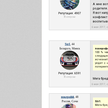
А мне вот
родителя.
Я вот нап
Репутация: 4907
В отпуске
конфликт
воспитыва
6 мая 2017, 
Str1
, 44
Беларусь, Минск
похероф
100 % чм
следущее
исчезнит
уедет с 
потеряет
Репутация: 6591
В отпуске
Мега бред
6 мая 2017, 
покерофф
, 48
Россия, Сочи
Str1:
Мега бре