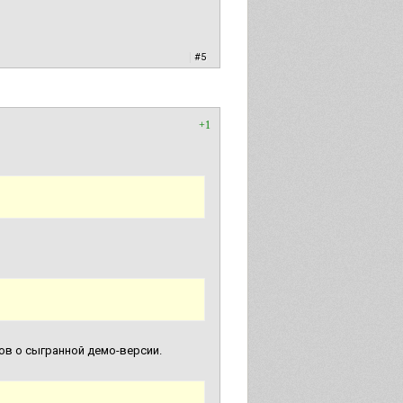
|
#5
+1
лов о сыгранной демо-версии.