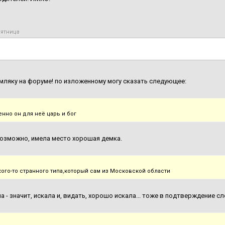
пятница
мляку на форуме! по изложенному могу сказать следующее:
енно он для неё царь и бог
возможно, имела место хорошая демка.
кого-то странного типа,который сам из Московской области
а - значит, искала и, видать, хорошо искала... тоже в подтверждение с