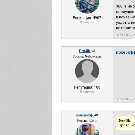
100 % чмо
следущее:
и исчезни
Репутация: 4907
В отпуске
уедет с н
потеряете
6 мая 2017, 
Den4ik
, 41
похероф
Россия, Чебоксары
Репутация: 100
В отпуске
6 мая 2017, 
покерофф
, 48
Россия, Сочи
Den4ik:
Провоцир