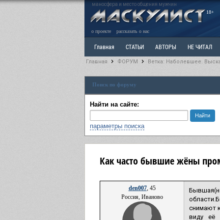
маносфера и место общения мужчин
18+
о проекте
рассказать о нас
Главная
СТАТЬИ
АВТОРЫ
НЕ ЧИТАЛ
Главная
ФОРУМ
Ветка: Наболевшее. Выск
Ветка: Расстаюсь или Развожусь. САНЧАС
Вет
Поиск по форуму
РАЗДЕЛ: Разное
УЧЕБНИК
ТРИЛОГИЯ
В
Найти на сайте:
параметры поиска
Как часто бывшие жёны про
den007
, 45
Бывшая(н
Россия, Иваново
области.Б
снимают к
виду её