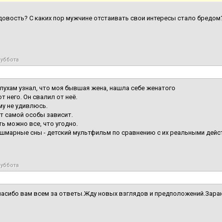
довость? С каких пор мужчине отстаивать свои интересы стало бредом
суббота
слухам узнал, что моя бывшая жена, нашла себе женатого
т него. Он свалил от неё.
му не удивлюсь.
т самой особы зависит.
ь можно все, что угодно.
шмарные сны - детский мультфильм по сравнению с их реальными дейс
суббота
асибо вам всем за ответы.Жду новых взглядов и предположений.Зара