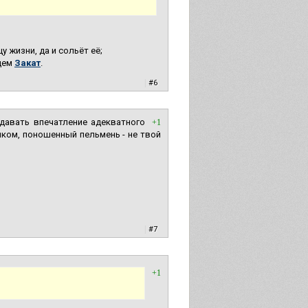
у жизни, да и сольёт её;
ищем
Закат
.
|
#6
здавать впечатление адекватного
+1
нком, поношенный пельмень - не твой
|
#7
+1