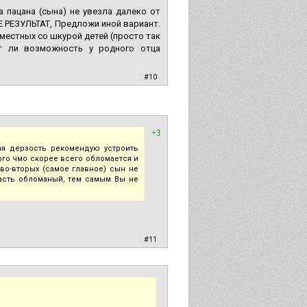
 пацана (сына) не увезла далеко от
Е РЕЗУЛЬТАТ, Предложи иной вариант.
овместных со шкурой детей (просто так
ет ли возможность у родного отца
|
#10
+3
ная дерзость рекомендую устроить
ого чмо скорее всего обломается и
о-вторых (самое главное) сын не
ласть обломаный, тем самым Вы не
|
#11