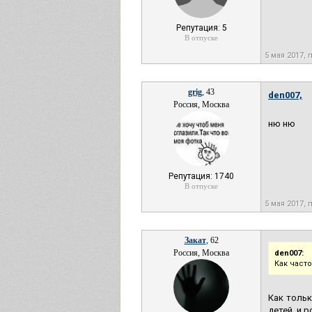
Репутация: 5
В отпуске
5 мая 2017, 
grig
, 43
den007,
Россия, Москва
ню ню
Репутация: 1740
В отпуске
5 мая 2017, 
Закат
, 62
Россия, Москва
den007:
Как част
Как тольк
детей, и 