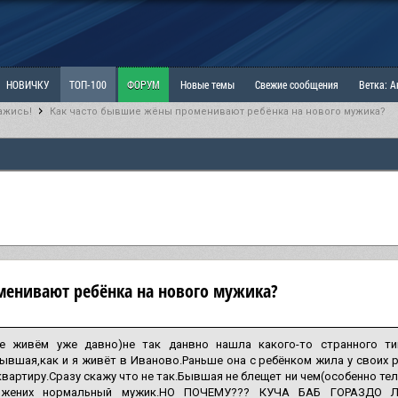
НОВИЧКУ
ТОП-100
ФОРУМ
Новые темы
Свежие сообщения
Ветка: 
ажись!
Как часто бывшие жёны променивают ребёнка на нового мужика?
ка: Наболевшее. Выскажись!
РАЗДЕЛ: Мы и Женщины
РАЗДЕЛ: Маскулизм, МД и
ИТРИНА
КОПИЛКА
ОТНОШЕНИЯ
менивают ребёнка на нового мужика?
е живём уже давно)не так данвно нашла какого-то странного т
ывшая,как и я живёт в Иваново.Раньше она с ребёнком жила у своих 
вартиру.Сразу скажу что не так.Бывшая не блещет ни чем(особенно тел
 жених нормальный мужик.НО ПОЧЕМУ??? КУЧА БАБ ГОРАЗДО Л