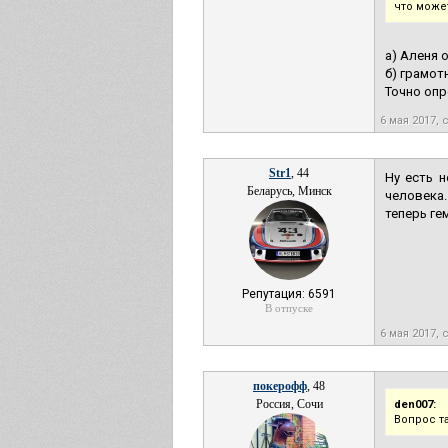
что може
а) Аленя 
б) грамот
Точно опр
6 мая 2017, 
Str1
, 44
Ну есть 
Беларусь, Минск
человека.
теперь ге
Репутация: 6591
В отпуске
6 мая 2017, 
покерофф
, 48
Россия, Сочи
den007:
Вопрос т