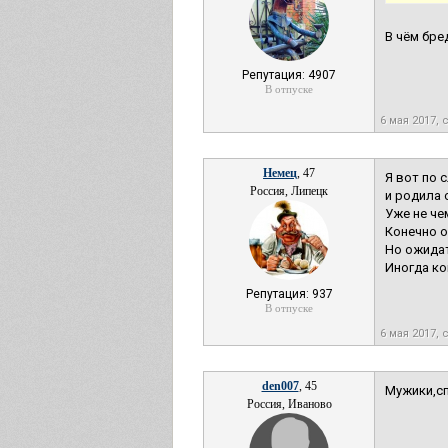
В чём бре
Репутация: 4907
В отпуске
6 мая 2017, 
Немец
, 47
Я вот по 
Россия, Липецк
и родила о
Уже не че
Конечно о
Но ожидат
Иногда ко
Репутация: 937
В отпуске
6 мая 2017, 
den007
, 45
Мужики,сп
Россия, Иваново