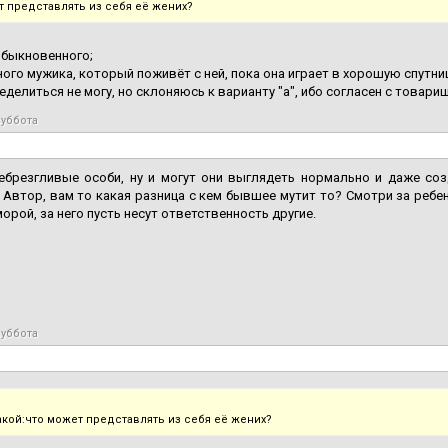
т представлять из себя её жених?
обыкновенного;
ного мужика, который поживёт с ней, пока она играет в хорошую спутниц
еделиться не могу, но склоняюсь к варианту "а", ибо согласен с товар
суббота
небрезгливые особи, ну и могут они выглядеть нормально и даже со
 Автор, вам то какая разница с кем бывшее мутит то? Смотри за ребе
морой, за него пусть несут ответственность другие.
суббота
акой:что может представлять из себя её жених?