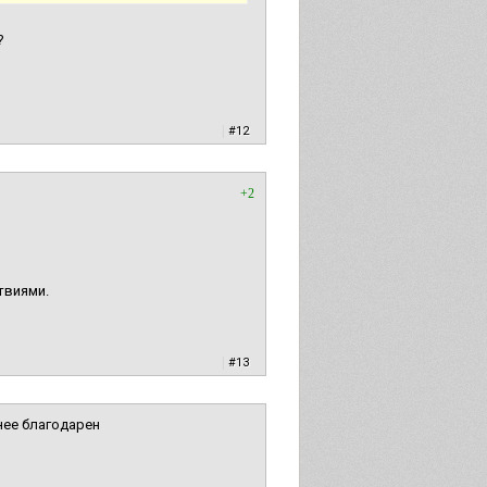
?
|
#12
+2
твиями.
|
#13
нее благодарен