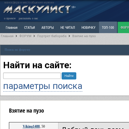
маносфера и место общения мужчин
18+
о проекте
рассказать о нас
Главная
СТАТЬИ
АВТОРЫ
НЕ ЧИТАЛ
НОВИЧКУ
ТОП-100
ФОР
Главная
ФОРУМ
Портрет бабораба
Взятие на пузо
Ветка: Расстаюсь или Развожусь. САНЧАС
Ветка: Наболевшее. Выскажись!
Р
Поиск по форуму
РАЗДЕЛ: Разное
УЧЕБНИК
ТРИЛОГИЯ
ВИТРИНА
КОПИЛКА
ОТНОШ
Найти на сайте:
параметры поиска
Взятие на пузо
Viking1488
, 50