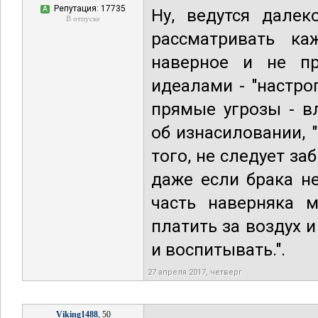
Репутация: 17735
А
Ну, ведутся далек
В отпуске
рассматривать к
наверное и не пр
идеалами - "настро
прямые угрозы - в
об изнасиловании, "
того, не следует з
даже если брака не
часть наверняка м
платить за воздух и
и воспитывать.".
27 апреля 2017, четверг
Viking1488
, 50