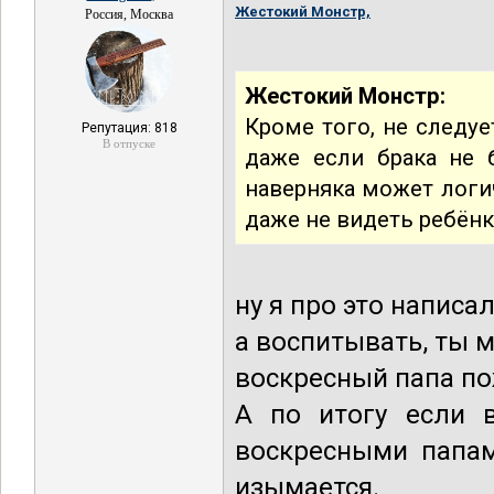
Жестокий Монстр,
Россия, Москва
Жестокий Монстр:
Кроме того, не следу
Репутация: 818
В отпуске
даже если брака не б
наверняка может логич
даже не видеть ребёнка
ну я про это написа
а воспитывать, ты м
воскресный папа пож
А по итогу если в
воскресными папам
изымается.