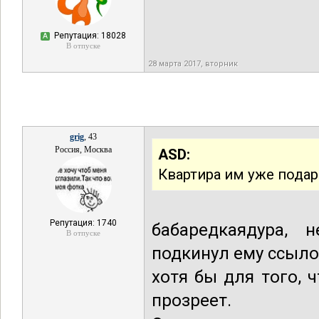
Репутация: 18028
А
В отпуске
28 марта 2017, вторник
grig
, 43
Россия, Москва
ASD:
Квартира им уже подар
Репутация: 1740
бабаредкаядура, 
В отпуске
подкинул ему ссыло
хотя бы для того, 
прозреет.