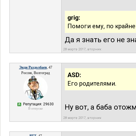
grig:
Помоги ему, по крайне
Да я знать его не зн
28 марта 2017, вторник
Энди Раздолбаев
, 47
Россия, Волгоград
ASD:
Его родителями.
Репутация: 29630
А
Ну вот, а баба ото
В отпуске
28 марта 2017, вторник