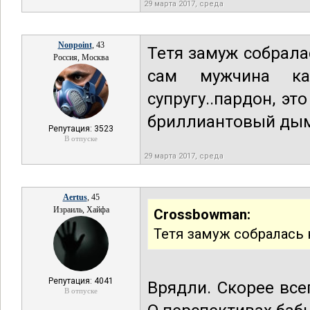
29 марта 2017, среда
Nonpoint
, 43
Тетя замуж собралас
Россия, Москва
сам мужчина ка
супругу..пардон, э
бриллиантовый дым"
Репутация: 3523
В отпуске
29 марта 2017, среда
Aertus
, 45
Израиль, Хайфа
Crossbowman:
Тетя замуж собралась н
Репутация: 4041
Врядли. Скорее все
В отпуске