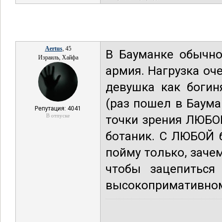
Aertus
, 45
В Бауманке обычно
Израиль, Хайфа
армия. Нагрузка оч
девушка как богин
(раз пошел в Бауман
Репутация: 4041
В отпуске
точки зрения ЛЮБО
ботаник. С ЛЮБОЙ б
пойму только, зачем
чтобы зацепиться
высокопримативному