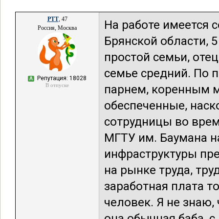
РТТ
, 47
На работе имеется с
Россия, Москва
Брянской области, 5
простой семьи, отец
семье средний. По 
Репутация: 18028
А
В отпуске
парнем, коренным м
обеспеченные, наск
сотрудницы во врем
МГТУ им. Баумана н
инфраструктуры пре
на рынке труда, тр
заработная плата т
человек. Я не знаю,
она обычная баба, с