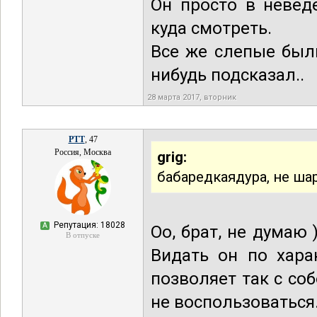
Он просто в невед
куда смотреть.
Все же слепые были
нибудь подсказал..
28 марта 2017, вторник
РТТ
, 47
Россия, Москва
grig:
бабаредкаядура, не ша
Репутация: 18028
А
Оо, брат, не думаю 
В отпуске
Видать он по хара
позволяет так с со
не воспользоваться