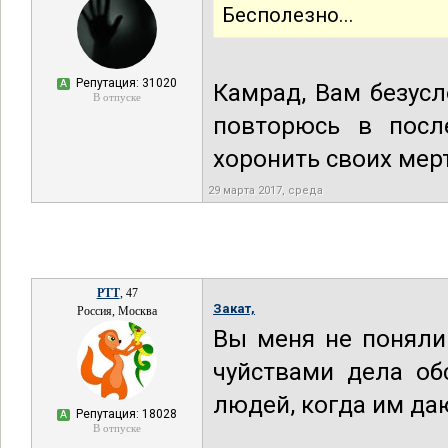
Бесполезно...
Репутация: 31020
А
Камрад, Вам безусл
В отпуске
повторюсь в посл
хоронить своих мер
29 марта 2017, среда
РТТ
, 47
Закат,
Россия, Москва
Вы меня не понял
чуйствами дела об
людей, когда им да
Репутация: 18028
А
В отпуске