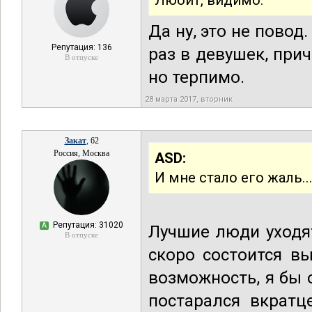
Любит, видимо.
Да ну, это не повод
Репутация: 136
раз в девушек, при
В отпуске
но терпимо.
28 марта 2017, вторник
Закат
, 62
Россия, Москва
ASD:
И мне стало его жаль..
Репутация: 31020
А
Лучшие люди уходят
В отпуске
скоро состоится в
возможность, я бы 
постарался вкратц