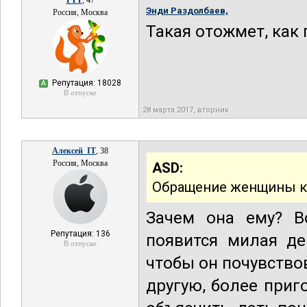
РТТ
, 47
Энди Раздолбаев,
Россия, Москва
Такая отожмет, как 
Репутация: 18028
А
В отпуске
28 марта 2017, вторник
Алексей_IT
, 38
Россия, Москва
ASD:
Обращение женщины к м
Зачем она ему? В
Репутация: 136
появится милая де
В отпуске
чтобы он почувство
другую, более при