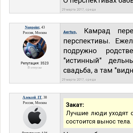
О перспективах баб
29 марта 2017, среда
Nonpoint
, 43
Камрад перее
Aertus,
Россия, Москва
перспективы. Еже
подружно родств
"истинный" дельн
Репутация: 3523
В отпуске
свадьба, а там "видн
29 марта 2017, среда
Алексей_IT
, 38
Россия, Москва
Закат:
Лучшие люди уходят о
состоится вынос тела.