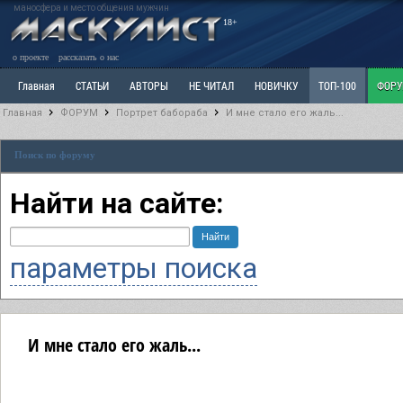
маносфера и место общения мужчин
18+
о проекте
рассказать о нас
Главная
СТАТЬИ
АВТОРЫ
НЕ ЧИТАЛ
НОВИЧКУ
ТОП-100
ФОР
Главная
ФОРУМ
Портрет бабораба
И мне стало его жаль...
Ветка: Расстаюсь или Развожусь. САНЧАС
Ветка: Наболевшее. Выскажись!
Р
Поиск по форуму
РАЗДЕЛ: Разное
УЧЕБНИК
ТРИЛОГИЯ
ВИТРИНА
КОПИЛКА
ОТНОШ
Найти на сайте:
параметры поиска
И мне стало его жаль...