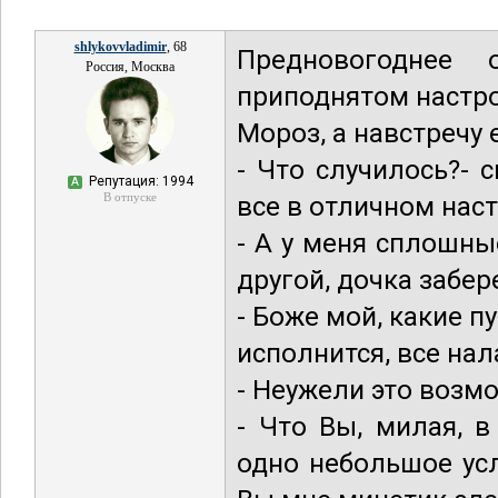
shlykovvladimir
, 68
Предновогоднее
Россия, Москва
приподнятом настро
Мороз, а навстречу
- Что случилось?- 
Репутация: 1994
А
В отпуске
все в отличном нас
- А у меня сплошны
другой, дочка забер
- Боже мой, какие п
исполнится, все нал
- Неужели это возм
- Что Вы, милая, 
одно небольшое усл