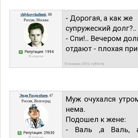
shlykovvladimir
, 68
- Дорогая, а как же
Россия, Москва
супружеский долг?..
- Спи!.. Вечером дол
отдают - плохая при
Репутация: 1994
А
В отпуске
10 января 2015, суббота
Энди Раздолбаев
, 47
Муж очухался утро
Россия, Волгоград
нема.
Подошел к жене:
- Валь ,а Валь,
Репутация: 29630
А
В отпуске