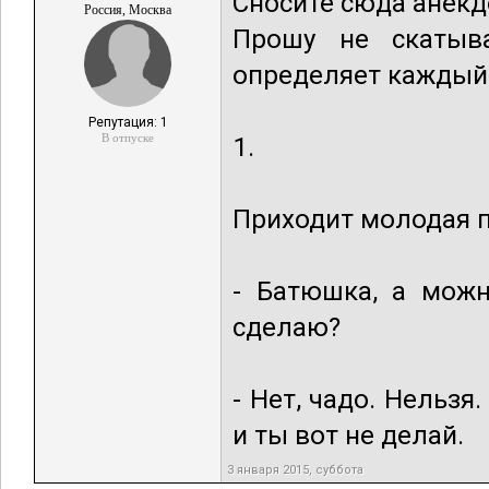
Сносите сюда анекд
Россия, Москва
Прошу не скатыва
определяет каждый (
Репутация: 1
В отпуске
1.
Приходит молодая п
- Батюшка, а можн
сделаю?
- Нет, чадо. Нельзя
и ты вот не делай.
3 января 2015, суббота