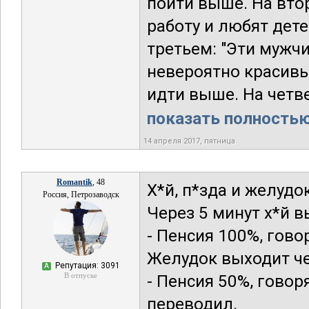
пойти выше. На вто
работу и любят дет
третьем: "Эти мужч
невероятно красивы".
идти выше. На четве
показать полностью.
14 апреля 2017, пятница
Romantik
, 48
Х*й, п*зда и желуд
Россия, Петрозаводск
Через 5 минут х*й 
- Пенсия 100%, гово
Желудок выходит чер
Репутация: 3091
А
В отпуске
- Пенсия 50%, говор
переводил.