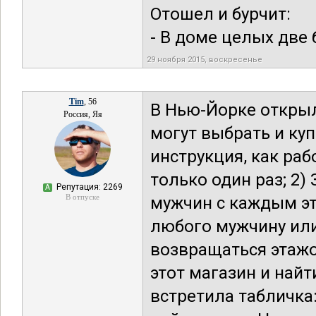
Отошел и бурчит:
- В доме целых две б
29 ноября 2015, воскресенье
Tim
, 56
В Нью-Йорке откры
Россия, Яя
могут выбрать и куп
инструкция, как раб
только один раз; 2)
Репутация: 2269
А
В отпуске
мужчин с каждым э
любого мужчину или
возвращаться этажо
этот магазин и найт
встретила табличка