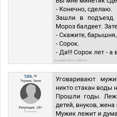
Вы мне минетик сде
- Конечно, сделаю.
Зашли в подъезд.
Мороз балдеет. Зат
- Скажите, барышня,
- Сорок.
- Да!!! Сорок лет - 
3 января 2015, суббота
VitOs
, 56
Уговаривают мужи
Украина, Львов
никто стакан воды н
Прошли годы. Лежи
детей, внуков, жена
Репутация: -291
В отпуске
Мужик лежит и думае