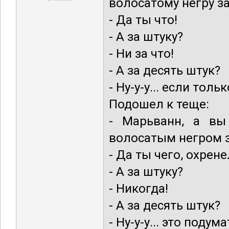
волосатому негру з
- Да ты что!
- А за штуку?
- Ни за что!
- А за десять штук?
- Ну-у-у... если толь
Подошел к теще:
- Марьванн, а вы
волосатым негром з
- Да ты чего, охрене
- А за штуку?
- Никогда!
- А за десять штук?
- Ну-у-у... это подума