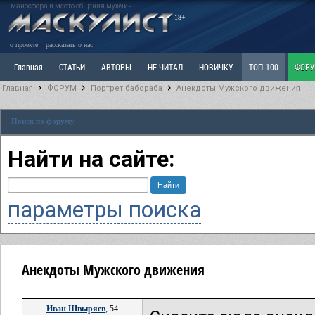
маносфера и место общения мужчин
18+
о проекте
рассказать о нас
Главная
СТАТЬИ
АВТОРЫ
НЕ ЧИТАЛ
НОВИЧКУ
ТОП-100
ФОР
Главная
ФОРУМ
Портрет бабораба
Анекдоты Мужского движения
Ветка: Расстаюсь или Развожусь. САНЧАС
Ветка: Наболевшее. Выскажись!
Р
Поиск по форуму
РАЗДЕЛ: Разное
УЧЕБНИК
ТРИЛОГИЯ
ВИТРИНА
КОПИЛКА
ОТНОШ
Найти на сайте:
параметры поиска
Анекдоты Мужского движения
Иван Швыряев
, 54