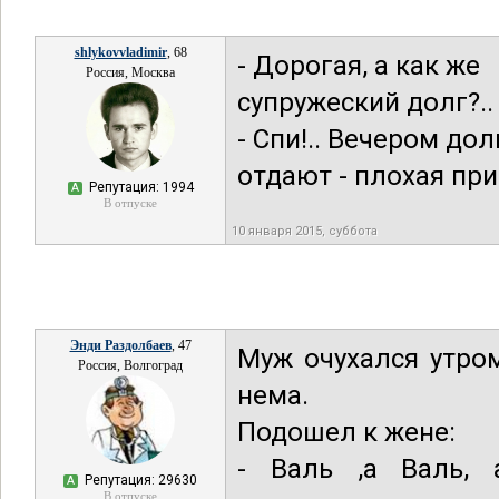
shlykovvladimir
, 68
- Дорогая, а как же
Россия, Москва
супружеский долг?..
- Спи!.. Вечером дол
отдают - плохая при
Репутация: 1994
А
В отпуске
10 января 2015, суббота
Энди Раздолбаев
, 47
Муж очухался утро
Россия, Волгоград
нема.
Подошел к жене:
- Валь ,а Валь,
Репутация: 29630
А
В отпуске