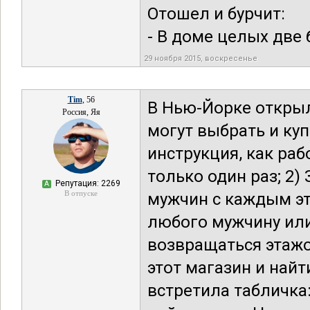
Отошел и бурчит:
- В доме целых две б
29 ноября 2015, воскресенье
Tim
, 56
В Нью-Йорке откры
Россия, Яя
могут выбрать и куп
инструкция, как раб
только один раз; 2)
Репутация: 2269
А
В отпуске
мужчин с каждым э
любого мужчину или
возвращаться этажо
этот магазин и найт
встретила табличка