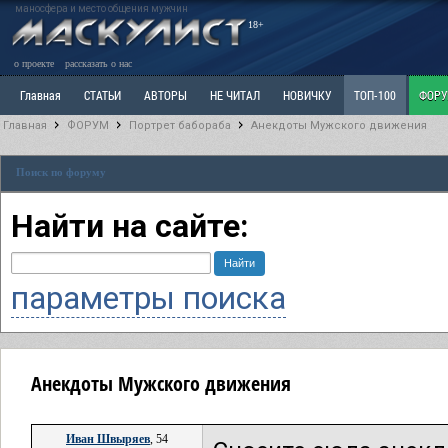
маносфера и место общения мужчин
18+
о проекте
рассказать о нас
Главная
СТАТЬИ
АВТОРЫ
НЕ ЧИТАЛ
НОВИЧКУ
ТОП-100
ФОР
Главная
ФОРУМ
Портрет бабораба
Анекдоты Мужского движения
Ветка: Расстаюсь или Развожусь. САНЧАС
Ветка: Наболевшее. Выскажись!
Р
Поиск по форуму
РАЗДЕЛ: Разное
УЧЕБНИК
ТРИЛОГИЯ
ВИТРИНА
КОПИЛКА
ОТНОШ
Найти на сайте:
параметры поиска
Анекдоты Мужского движения
Иван Швыряев
, 54