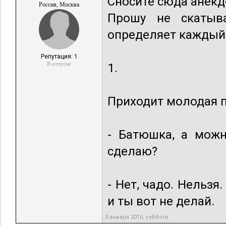
Сносите сюда анекд
Россия, Москва
Прошу не скатыва
определяет каждый (
Репутация: 1
В отпуске
1.
Приходит молодая п
- Батюшка, а можн
сделаю?
- Нет, чадо. Нельзя
и ты вот не делай.
3 января 2015, суббота