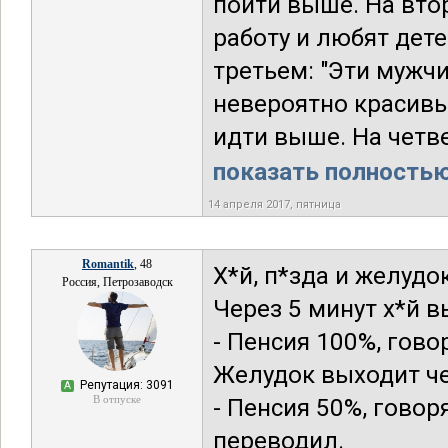
пойти выше. На вто
работу и любят дет
третьем: "Эти мужч
невероятно красивы".
идти выше. На четве
показать полностью.
14 апреля 2017, пятница
Romantik
, 48
Х*й, п*зда и желуд
Россия, Петрозаводск
Через 5 минут х*й 
- Пенсия 100%, гово
Желудок выходит чер
Репутация: 3091
А
В отпуске
- Пенсия 50%, говор
переводил.