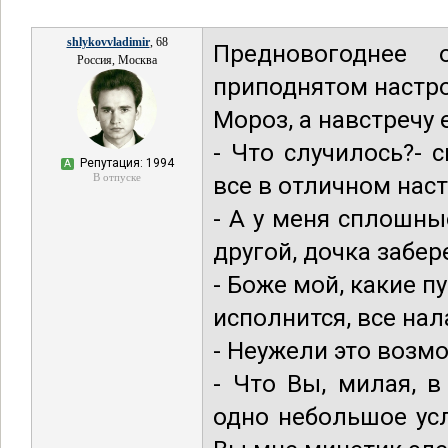
shlykovvladimir
, 68
Предновогоднее
Россия, Москва
приподнятом настро
Мороз, а навстречу
- Что случилось?- 
Репутация: 1994
А
В отпуске
все в отличном нас
- А у меня сплошны
другой, дочка забер
- Боже мой, какие п
исполнится, все нал
- Неужели это возм
- Что Вы, милая, 
одно небольшое усл