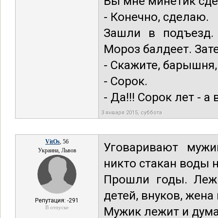
Вы мне минетик сде
- Конечно, сделаю.
Зашли в подъезд.
Мороз балдеет. Зат
- Скажите, барышня,
- Сорок.
- Да!!! Сорок лет - 
3 января 2015, суббота
VitOs
, 56
Уговаривают мужи
Украина, Львов
никто стакан воды н
Прошли годы. Лежи
детей, внуков, жена
Репутация: -291
В отпуске
Мужик лежит и думае