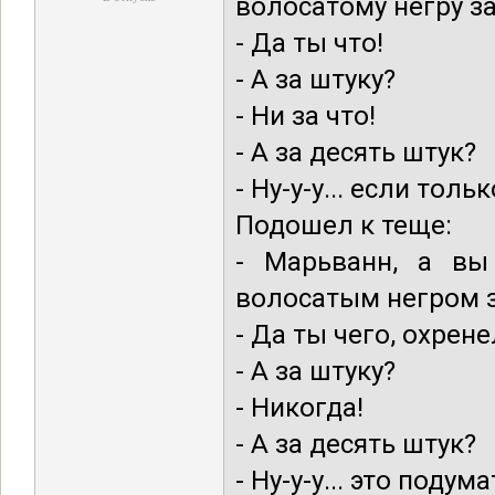
волосатому негру з
- Да ты что!
- А за штуку?
- Ни за что!
- А за десять штук?
- Ну-у-у... если толь
Подошел к теще:
- Марьванн, а вы
волосатым негром з
- Да ты чего, охрене
- А за штуку?
- Никогда!
- А за десять штук?
- Ну-у-у... это подума